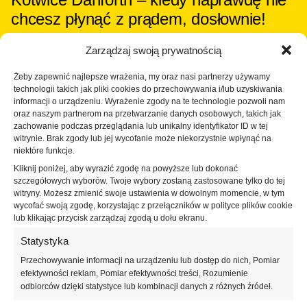
chcesz płynąć z prądem, dosłownie!
Kotwice Danforth od NOCK – przystępne cenowo i
Zarządzaj swoją prywatnością
wysokiej jakości kotwice, które łatwo zagłębiają się w
miękkim dnie z piasku, gliny i mułu. Wykonane są z
Żeby zapewnić najlepsze wrażenia, my oraz nasi partnerzy używamy
technologii takich jak pliki cookies do przechowywania i/lub uzyskiwania
gorąco cynkowanej stali z dodatkowo grubą warstwą
informacji o urządzeniu. Wyrażenie zgody na te technologie pozwoli nam
ocynku, co zapewnia dłuższą żywotność i odporność na
oraz naszym partnerom na przetwarzanie danych osobowych, takich jak
trudne warunki. Model dostępny jest w kilku różnych
zachowanie podczas przeglądania lub unikalny identyfikator ID w tej
wagach, aby pasował do większości jednostek
witrynie. Brak zgody lub jej wycofanie może niekorzystnie wpłynąć na
niektóre funkcje.
pływających.
Kliknij poniżej, aby wyrazić zgodę na powyższe lub dokonać
szczegółowych wyborów. Twoje wybory zostaną zastosowane tylko do tej
witryny. Możesz zmienić swoje ustawienia w dowolnym momencie, w tym
wycofać swoją zgodę, korzystając z przełączników w polityce plików cookie
lub klikając przycisk zarządzaj zgodą u dołu ekranu.
Najlepiej sprzedający się!
Statystyka
Przechowywanie informacji na urządzeniu lub dostęp do nich, Pomiar
efektywności reklam, Pomiar efektywności treści, Rozumienie
odbiorców dzięki statystyce lub kombinacji danych z różnych źródeł.