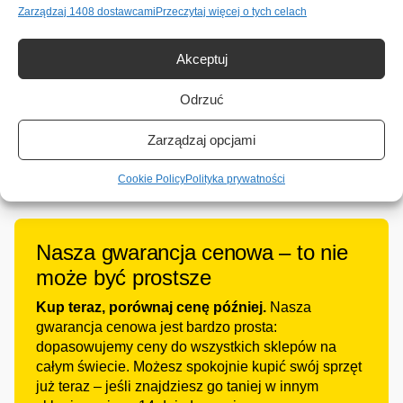
produkt
anodowane aluminium
Lewmar LFX, pasuje do wagi
Zarządzaj 1408 dostawcami
Przeczytaj więcej o tych celach
ma
kotwicy 6.8 – 9.5 kg
Zakres
199,99
€
519,99
€
wiele
–
cen:
wariantów.
PRODUKT DOSTĘPNY NA
VAT wlicz.
Akceptuj
od
Opcje
ZAMÓWIENIE
199,99 €
159,99
€
można
Odrzuć
do
wybrać
VAT wlicz.
519,99 €
na
stronie
Zarządzaj opcjami
produktu
Cookie Policy
Polityka prywatności
Nasza gwarancja cenowa – to nie
może być prostsze
Kup teraz, porównaj cenę później.
Nasza
gwarancja cenowa jest bardzo prosta:
dopasowujemy ceny do wszystkich sklepów na
całym świecie. Możesz spokojnie kupić swój sprzęt
już teraz – jeśli znajdziesz go taniej w innym