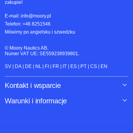
zakupie!
E-mail:
info@moory.pl
Telefon:
+46 8251
546
Mówimy po angielsku i szwedzku
© Moory Nautics AB.
Numer VAT UE: SE559238939801.
SV
|
DA
|
DE
|
NL
|
FI
|
FR
|
IT
|
ES
|
PT
|
CS
|
EN
Kontakt i wsparcie
Śledź swoje zamówienie
Warunki i informacje
O Moory
Gwarancja cenowa
Telefonicznie 8:00-20:00 (+46 8251546 –
Wysyłka & dostawa
Angielski)