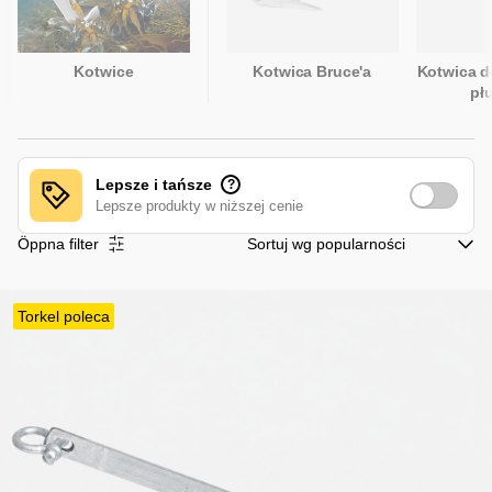
Kotwice
Kotwica Bruce'a
Kotwica de
pł
Lepsze i tańsze
?
Lepsze produkty w niższej cenie
Öppna filter
Torkel poleca