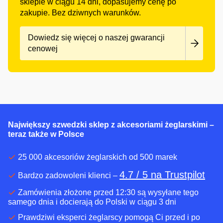
sklepie w ciągu 14 dni, dopasujemy cenę po
zakupie. Bez dziwnych warunków.
Dowiedz się więcej o naszej gwarancji
cenowej
Największy szwedzki sklep z akcesoriami żeglarskimi –
teraz także w Polsce
25 000 akcesoriów żeglarskich od 500 marek
4.7 / 5 na Trustpilot
Bardzo zadowoleni klienci –
Zamówienia złożone przed 12:30 są wysyłane tego
samego dnia i docierają do Polski w ciągu 3 dni
Prawdziwi eksperci żeglarscy pomogą Ci przed i po