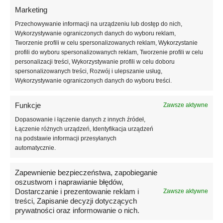
Marketing
Przechowywanie informacji na urządzeniu lub dostęp do nich,
Wykorzystywanie ograniczonych danych do wyboru reklam,
Ten
Ten
Kotwica Danforth NOCK
Kotwica Danforth 1852-Marine,
Tworzenie profili w celu spersonalizowanych reklam, Wykorzystanie
produkt
produkt
Litegrip, stal ocynkowana +
stal ocynkowana
profili do wyboru spersonalizowanych reklam, Tworzenie profili w celu
ma
ma
szekla
personalizacji treści, Wykorzystywanie profili w celu doboru
Zakres
25,66
€
79,99
€
wiele
wiele
–
spersonalizowanych treści, Rozwój i ulepszanie usług,
Zakres
cen:
31,18
€
49,99
€
wariantów.
wariantów.
–
VAT wlicz.
Wykorzystywanie ograniczonych danych do wyboru treści.
cen:
od
Opcje
Opcje
VAT wlicz.
od
25,66 €
można
można
31,18 €
do
wybrać
wybrać
Funkcje
Zawsze aktywne
do
79,99 €
na
na
Dopasowanie i łączenie danych z innych źródeł,
49,99 €
stronie
stronie
Łączenie różnych urządzeń, Identyfikacja urządzeń
produktu
produktu
na podstawie informacji przesyłanych
automatycznie.
Zapewnienie bezpieczeństwa, zapobieganie
oszustwom i naprawianie błędów,
Dostarczanie i prezentowanie reklam i
Zawsze aktywne
treści, Zapisanie decyzji dotyczących
prywatności oraz informowanie o nich.
Ten
Kotwica Danforth Lewmar LFX,
Torba do przechowywania do