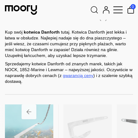
Cumowanie i kotwiczenie
-
Kotwice
-
Kotwica Danforth
0
Kotwica Danforth
(4)
Szukaj:
Kup swój
kotwica Danforth
tutaj. Kotwica Danforth jest lekka i
łatwa w obsłudze. Najlepiej nadaje się do dna piaszczystego –
jeśli wiesz, że czasami cumujesz przy pięknych plażach, warto
mieć kotwicę Danforth w zapasie! Działa również na glinie.
Uzupełnij łańcuchem, aby uzyskać lepsze trzymanie.
Sprzedajemy kotwice Danforth od znanych marek, takich jak
NOCK, 1852-Marine i Lewmar – najwyższej jakości. Oczywiście w
naprawdę dobrych cenach (z
gwarancją ceny
) i z szalenie szybką
dostawą.