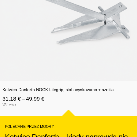
Kotwica Danforth NOCK Litegrip, stal ocynkowana + szekla
Zakres
31,18
€
49,99
€
–
cen:
VAT wlicz.
od
31,18 €
do
POLECANE PRZEZ MOORY
49,99 €
Kotwice Danforth – kiedy naprawdę nie