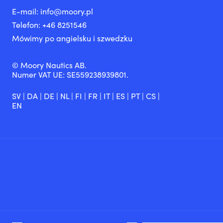
E-mail:
info@moory.pl
Telefon:
+46 8251
546
Mówimy po angielsku i szwedzku
© Moory Nautics AB.
Numer VAT UE: SE559238939801.
SV
|
DA
|
DE
|
NL
|
FI
|
FR
|
IT
|
ES
|
PT
|
CS
|
EN