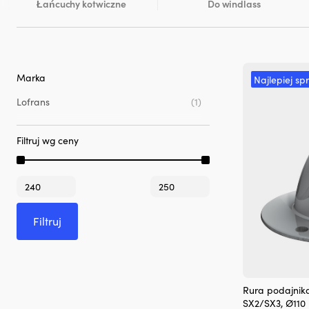
Łańcuchy kotwiczne
Do windlass
Marka
Najlepiej sp
Lofrans
(1)
Filtruj wg ceny
Cena
Cena
min
max
Filtruj
Rura podajnik
SX2/SX3, Ø11