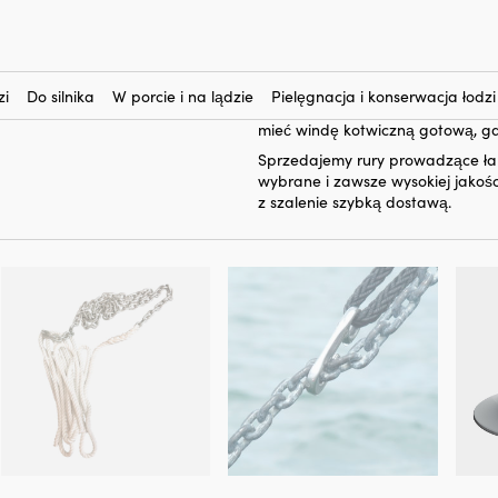
a łańcucha
ha
rurę prowadzącą ła
Tutaj kupisz
(1)
rura, którą montujesz na pokładz
windy kotwicznej. Gdy winda kot
zi
Do silnika
W porcie i na lądzie
Pielęgnacja i konserwacja łodzi
rurę prowadzącą. W ten sposób m
mieć windę kotwiczną gotową, gdy
Sprzedajemy rury prowadzące łań
wybrane i zawsze wysokiej jakoś
z szalenie szybką dostawą.