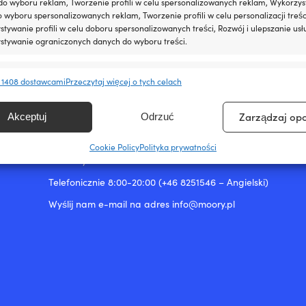
do wyboru reklam, Tworzenie profili w celu spersonalizowanych reklam, Wykorzys
do wyboru spersonalizowanych reklam, Tworzenie profili w celu personalizacji treśc
tywanie profili w celu doboru spersonalizowanych treści, Rozwój i ulepszanie usł
stywanie ograniczonych danych do wyboru treści.
e
Zawsze 
 1408 dostawcami
Przeczytaj więcej o tych celach
anie i łączenie danych z innych źródeł, Łączenie różnych urządzeń,
kacja urządzeń na podstawie informacji przesyłanych automatycznie.
Kontakt i wsparcie
Zarządzaj op
Akceptuj
Odrzuć
Śledź swoje zamówienie
ienie bezpieczeństwa, zapobieganie oszustwom i
Cookie Policy
Polityka prywatności
ianie błędów, Dostarczanie i prezentowanie reklam i
O Moory
Zawsze 
, Zapisanie decyzji dotyczących prywatności oraz
owanie o nich.
Telefonicznie 8:00-20:00 (+46 8251546 – Angielski)
Wyślij nam e-mail na adres info@moory.pl