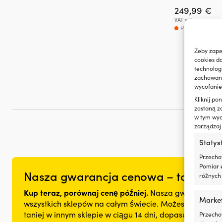
249,99
€
VAT wlicz.
PRODUKT DOS
Żeby zape
cookies d
technolog
zachowanie
wycofanie
Kliknij p
zostaną z
w tym wyco
zarządzaj
Statys
Przecho
Pomiar e
Nasza gwarancja cenowa – to nie mo
różnych 
Kup teraz, porównaj cenę później.
Nasza gwarancja ce
Marke
wszystkich sklepów na całym świecie. Możesz spokojnie 
taniej w innym sklepie w ciągu 14 dni, dopasujemy ce
Przecho