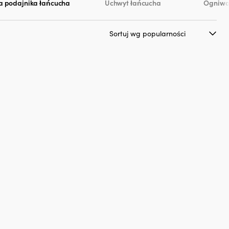
a podajnika łańcucha
Uchwyt łańcucha
Ogniwa