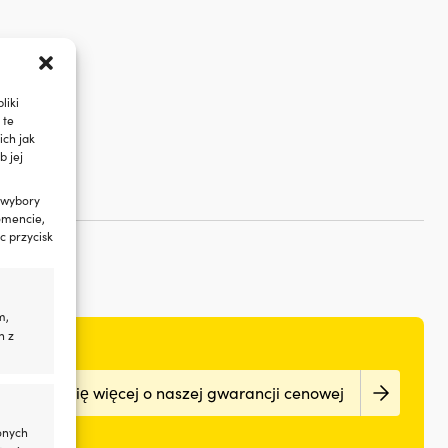
liki
 te
ch jak
b jej
 wybory
omencie,
c przycisk
m,
h z
Dowiedz się więcej o naszej gwarancji cenowej
onych