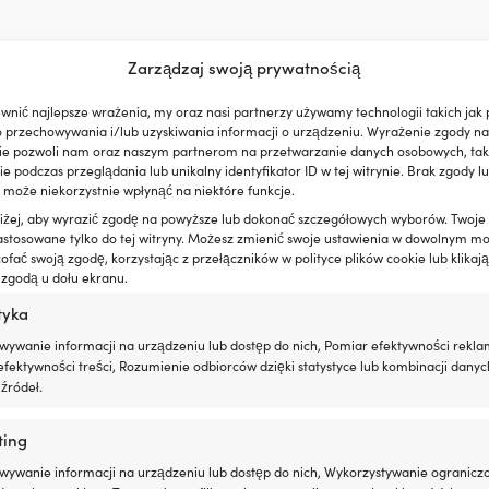
TĘPNY NA ZAMÓWIENIE
Zarządzaj swoją prywatnością
wnić najlepsze wrażenia, my oraz nasi partnerzy używamy technologii takich jak p
o przechowywania i/lub uzyskiwania informacji o urządzeniu. Wyrażenie zgody na
ie pozwoli nam oraz naszym partnerom na przetwarzanie danych osobowych, taki
 podczas przeglądania lub unikalny identyfikator ID w tej witrynie. Brak zgody lu
 może niekorzystnie wpłynąć na niektóre funkcje.
oniżej, aby wyrazić zgodę na powyższe lub dokonać szczegółowych wyborów. Twoje
astosowane tylko do tej witryny. Możesz zmienić swoje ustawienia w dowolnym m
fać swoją zgodę, korzystając z przełączników w polityce plików cookie lub klikają
 zgodą u dołu ekranu.
tyka
wywanie informacji na urządzeniu lub dostęp do nich, Pomiar efektywności rekla
fektywności treści, Rozumienie odbiorców dzięki statystyce lub kombinacji danyc
że być prostsze
źródeł.
nowa jest bardzo prosta: dopasowujemy ceny do
ting
kupić swój sprzęt już teraz – jeśli znajdziesz go
nę po zakupie. Bez dziwnych warunków.
wywanie informacji na urządzeniu lub dostęp do nich, Wykorzystywanie ogranicz