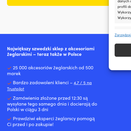
danych 
profili 
Wykorzys
Wykorzy
Funkcj
Zarządzaj
Dopasow
Identyfi
Największy szwedzki sklep z akcesoriami
żeglarskimi – teraz także w Polsce
Zapewn
napraw
25 000 akcesoriów żeglarskich od 500
treści
marek
inform
Bardzo zadowoleni klienci –
4.7 / 5 na
Trustpilot
Zamówienia złożone przed 12:30 są
wysyłane tego samego dnia i docierają do
Polski w ciągu 3 dni
Prawdziwi eksperci żeglarscy pomogą
Ci przed i po zakupie!