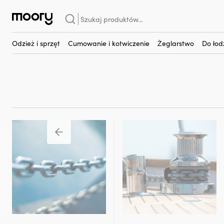
Cumowanie i kotwiczenie
-
Łańcuchy kotwiczne
-
Rura podajnik
Szukaj:
Rura podajnika łańcuc
Odzież i sprzęt
Cumowanie i kotwiczenie
Żeglarstwo
Do łod