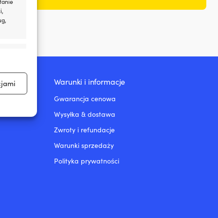
tanie
i,
ug,
aktywne
Warunki i informacje
cjami
Gwarancja cenowa
Wysyłka & dostawa
aktywne
Zwroty i refundacje
Warunki sprzedaży
Polityka prywatności