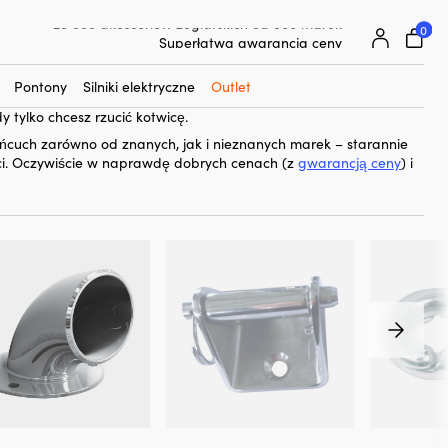
0
25 000 akcesoriów żeglarskich od 500 marek
ńcuch
do swojej łodzi. Rura prowadząca łańcuch to zakrzywiona
Superłatwa gwarancja ceny
ie nad przegrodą, gdzie przechowujesz swój łańcuch lub linę do
Superzadowoleni klienci – 4,7/5 na Trustpilot
wiczna wysuwa łańcuch, biegnie on swobodnie i estetycznie przez
Pontony
Silniki elektryczne
Outlet
ożesz mieć łańcuch kotwiczny ukryty w przegrodzie, ale nadal
 tylko chcesz rzucić kotwicę.
cuch zarówno od znanych, jak i nieznanych marek – starannie
ci. Oczywiście w naprawdę dobrych cenach (z
gwarancją ceny
) i