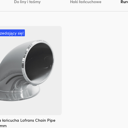
Do liny i taśmy
Haki łańcuchowe
Rur
rzedający się!
a łańcucha Lofrans Chain Pipe
0 mm