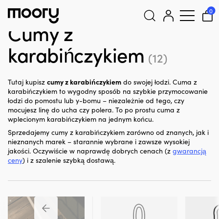
Cumowanie i kotwiczenie
-
Cumy cumownicze
-
Z
0
karabińczykiem
Cumy z
Szukaj:
karabińczykiem
(12)
cumy z karabińczykiem
Tutaj kupisz
do swojej łodzi. Cuma z
karabińczykiem to wygodny sposób na szybkie przymocowanie
łodzi do pomostu lub y-bomu – niezależnie od tego, czy
mocujesz linę do ucha czy polera. To po prostu cuma z
wplecionym karabińczykiem na jednym końcu.
Sprzedajemy cumy z karabińczykiem zarówno od znanych, jak i
nieznanych marek – starannie wybrane i zawsze wysokiej
jakości. Oczywiście w naprawdę dobrych cenach (z
gwarancją
ceny
) i z szalenie szybką dostawą.