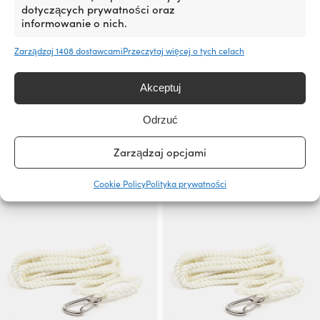
dotyczących prywatności oraz
Cuma cumownicza z wplataną
Cuma cumownicza z
informowanie o nich.
karabińczykiem 1852-Marine
wplecionym karabińczykiem
DockMate, wyjątkowo
1852-Marine DockMate,
Zarządzaj 1408 dostawcami
Przeczytaj więcej o tych celach
elastyczna, z gumowym
wyjątkowo elastyczna, z
rdzeniem i powłoką nylonową
gumowym rdzeniem i powłoką
odporną na UV, 1 – 1,38 metra
nylonową odporną na
Akceptuj
promieniowanie UV, 1.25 – 2.24
9 W MAGAZYNIE (MOŻE BYĆ
metra
Odrzuć
ZAMÓWIONY)
12,78
€
4 W MAGAZYNIE (MOŻE BYĆ
ZAMÓWIONY)
VAT wlicz.
Zarządzaj opcjami
12,78
€
VAT wlicz.
Cookie Policy
Polityka prywatności