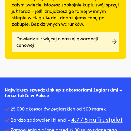
całym świecie. Możesz spokojnie kupić swój sprzęt
już teraz – jeśli znajdziesz go taniej w innym
sklepie w ciągu 14 dni, dopasujemy cenę po
zakupie. Bez dziwnych warunków.
Dowiedz się więcej o naszej gwarancji
cenowej
Największy szwedzki sklep z akcesoriami żeglarskimi –
teraz także w Polsce
25 000 akcesoriów żeglarskich od 500 marek
4.7 / 5 na Trustpilot
Bardzo zadowoleni klienci –
Zamówienia złożone przed 12:30 są wysyłane tego