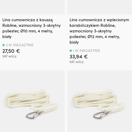
Lina cumownicza z kauszą
Lina cumownicza z wplecionym
Robline, wzmocniony 3-skrętny
karabińczykiem Robline,
poliester, Ø10 mm, 4 metry,
wzmocniony 3-skrętny
biały
poliester, Ø12 mm, 4 metry,
biały
2 W MAGAZYNIE
27,50
€
1 W MAGAZYNIE
33,94
€
VAT wlicz.
VAT wlicz.