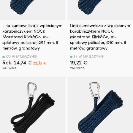
Lina cumownicza z wplecionym
Lina cumownicza z wplecionym
karabińczykiem NOCK
karabińczykiem NOCK
Marstrand Klick&Go, 16-
Marstrand Klick&Go, 16-
splotowy poliester, Ø12 mm, 6
splotowy poliester, Ø10 mm, 6
metrów, granatowy
metrów, granatowy
172 W MAGAZYNIE
34 W MAGAZYNIE
Pierwotna
Aktualna
Rek.
24,74
€
19,22
€
22,32
€
cena
cena
VAT wlicz.
VAT wlicz.
wynosiła:
wynosi:
24,74 €.
22,32 €.