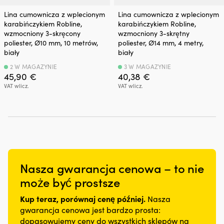
Lina cumownicza z wplecionym
Lina cumownicza z wplecionym
karabińczykiem Robline,
karabińczykiem Robline,
wzmocniony 3-skręcony
wzmocniony 3-skrętny
poliester, Ø10 mm, 10 metrów,
poliester, Ø14 mm, 4 metry,
biały
biały
2 W MAGAZYNIE
3 W MAGAZYNIE
45,90
€
40,38
€
VAT wlicz.
VAT wlicz.
Nasza gwarancja cenowa – to nie
może być prostsze
Kup teraz, porównaj cenę później.
Nasza
gwarancja cenowa jest bardzo prosta:
dopasowujemy ceny do wszystkich sklepów na