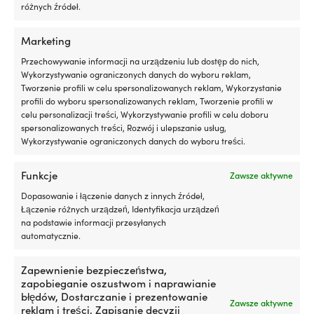
Cuma cumownicza z
Lina cumownicza do skutera
różnych źródeł.
wplecionym karabińczykiem
wodnego ze splecionym
1852-Marine DockMate,
karabińczykiem Qvarken,
Marketing
wyjątkowo elastyczna, z
ekstra elastyczna, rdzeń
gumowym rdzeniem i powłoką
gumowy, 0.9 – 1.8 metra, 2-pak
Przechowywanie informacji na urządzeniu lub dostęp do nich,
nylonową odporną na UV, 0,82
Wykorzystywanie ograniczonych danych do wyboru reklam,
3 W MAGAZYNIE (MOŻE BYĆ
– 1,22 metra
Tworzenie profili w celu spersonalizowanych reklam, Wykorzystanie
ZAMÓWIONY)
profili do wyboru spersonalizowanych reklam, Tworzenie profili w
40,38
€
8 W MAGAZYNIE (MOŻE BYĆ
celu personalizacji treści, Wykorzystywanie profili w celu doboru
ZAMÓWIONY)
VAT wlicz.
spersonalizowanych treści, Rozwój i ulepszanie usług,
11,86
€
Wykorzystywanie ograniczonych danych do wyboru treści.
VAT wlicz.
Funkcje
Zawsze aktywne
Dopasowanie i łączenie danych z innych źródeł,
Łączenie różnych urządzeń, Identyfikacja urządzeń
na podstawie informacji przesyłanych
automatycznie.
Zapewnienie bezpieczeństwa,
zapobieganie oszustwom i naprawianie
błędów, Dostarczanie i prezentowanie
Zawsze aktywne
reklam i treści, Zapisanie decyzji