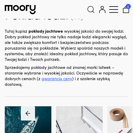
Do łodzi
-
Pokład łodzi
0
Pokład łodzi
(55)
Szukaj:
pokłady jachtowe
Tutaj kupisz
wysokiej jakości do swojej łodzi.
Dobry pokład jachtowy nie tylko nadaje łodzi elegancki wygląd,
ale także zwiększa komfort i bezpieczeństwo podczas
poruszania się na pokładzie. Wybierz spośród naszych modeli i
systemów, aby znaleźć idealny pokład jachtowy, który pasuje do
Twojej łodzi i Twoich potrzeb.
Sprzedajemy pokłady jachtowe od znanej marki Isiteek –
starannie wybrane i wysokiej jakości. Oczywiście w naprawdę
dobrych cenach (z
gwarancją ceny
) i z szalenie szybką
dostawą.