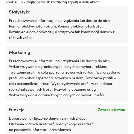
cookie lub klikając przycisk zarządzaj zgodą u dołu ekranu.
Statystyka
Przechowywanie informacji na urządzeniu lub dostęp do nich,
Pomiar efektywności reklam, Pomiar efektywności treści,
Rozumienie odbiorców dzięki statystyce lub kombinacji danych z
różnych źródeł.
Marketing
Przechowywanie informacji na urządzeniu lub dostęp do nich,
Mata antypoślizgowa /
Mata antypoślizgowa /
Wykorzystywanie ograniczonych danych do wyboru reklam,
antypoślizgowa na łódź
antypoślizgowa do łodzi
Tworzenie profili w celu spersonalizowanych reklam, Wykorzystanie
Treadmaster Anti-Slip
Treadmaster Anti-Slip
profili do wyboru spersonalizowanych reklam, Tworzenie profili w
Diamond Pattern (PSA) Light
Diamond Pattern Black, 1200 x
celu personalizacji treści, Wykorzystywanie profili w celu doboru
Grey, 412 x 203 x 3 mm, 2-pack
900 x 3 mm
spersonalizowanych treści, Rozwój i ulepszanie usług,
PRODUKT DOSTĘPNY NA
PRODUKT DOSTĘPNY NA
Wykorzystywanie ograniczonych danych do wyboru treści.
ZAMÓWIENIE
ZAMÓWIENIE
69,99
€
199,99
€
Funkcje
Zawsze aktywne
VAT wlicz.
VAT wlicz.
Dopasowanie i łączenie danych z innych źródeł,
Łączenie różnych urządzeń, Identyfikacja urządzeń
na podstawie informacji przesyłanych