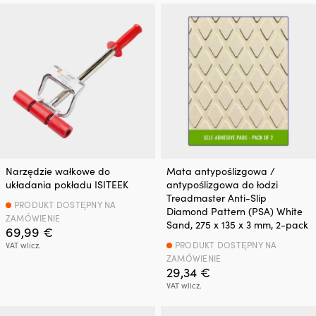
Narzędzie wałkowe do
Mata antypoślizgowa /
układania pokładu ISITEEK
antypoślizgowa do łodzi
Treadmaster Anti-Slip
PRODUKT DOSTĘPNY NA
Diamond Pattern (PSA) White
ZAMÓWIENIE
Sand, 275 x 135 x 3 mm, 2-pack
69,99
€
PRODUKT DOSTĘPNY NA
VAT wlicz.
ZAMÓWIENIE
29,34
€
VAT wlicz.