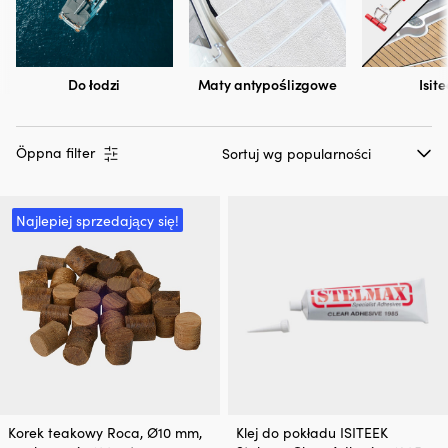
Do łodzi
Maty antypoślizgowe
Isit
Öppna filter
Najlepiej sprzedający się!
Korek teakowy Roca, Ø10 mm,
Klej do pokładu ISITEEK