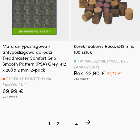
Mata antypoślizgowa /
Korek teakowy Roca, Ø12 mm,
antypoślizgowa do łodzi
100 sztuk
Treadmaster Comfort Grip
1 W MAGAZYNIE (MOŻE BYĆ
Smooth Pattern (PSA) Grey, 412
ZAMÓWIONY)
x 203 x 2 mm, 2-pack
Pierwotna
Aktualn
Rek.
22,90
€
22,32
€
cena
cena
PRODUKT DOSTĘPNY NA
VAT wlicz.
wynosiła:
wynosi:
ZAMÓWIENIE
22,90 €.
22,32 €.
69,99
€
VAT wlicz.
1
2
…
4