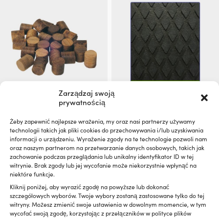
Zarządzaj swoją
prywatnością
Korek teakowy Roca, Ø15 mm,
Mata antypoślizgowa /
opakowanie 20 szt.
antypoślizgowa do łodzi
Żeby zapewnić najlepsze wrażenia, my oraz nasi partnerzy używamy
Treadmaster Anti-Slip
technologii takich jak pliki cookies do przechowywania i/lub uzyskiwania
1 W MAGAZYNIE (MOŻE BYĆ
Diamond Pattern (PSA) Black,
informacji o urządzeniu. Wyrażenie zgody na te technologie pozwoli nam
ZAMÓWIONY)
412 x 203 x 3 mm, 2-pack
oraz naszym partnerom na przetwarzanie danych osobowych, takich jak
10,94
€
zachowanie podczas przeglądania lub unikalny identyfikator ID w tej
1 W MAGAZYNIE (MOŻE BYĆ
VAT wlicz.
witrynie. Brak zgody lub jej wycofanie może niekorzystnie wpłynąć na
ZAMÓWIONY)
niektóre funkcje.
69,99
€
Kliknij poniżej, aby wyrazić zgodę na powyższe lub dokonać
VAT wlicz.
szczegółowych wyborów. Twoje wybory zostaną zastosowane tylko do tej
witryny. Możesz zmienić swoje ustawienia w dowolnym momencie, w tym
wycofać swoją zgodę, korzystając z przełączników w polityce plików