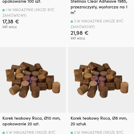
opakowanie 100 szt.
Stelmax Clear Adhesive 1985,
przezroczysty, wystarcza na 1
1 W MAGAZYNIE (MOŻE BYĆ
m²
ZAMÓWIONY)
17,38
€
3 W MAGAZYNIE (MOŻE BYĆ
ZAMÓWIONY)
VAT wlicz.
21,98
€
VAT wlicz.
Korek teakowy Roca, Ø10 mm,
Korek teakowy Roca, Ø8 mm,
opakowanie 20 szt.
20 sztuk
5 W MAGAZYNIE (MOŻE BYĆ
2 W MAGAZYNIE (MOŻE BYĆ