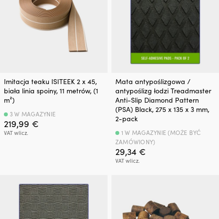
Imitacja teaku ISITEEK 2 x 45,
Mata antypoślizgowa /
biała linia spoiny, 11 metrów, (1
antypoślizg łodzi Treadmaster
m²)
Anti-Slip Diamond Pattern
(PSA) Black, 275 x 135 x 3 mm,
3 W MAGAZYNIE
2-pack
219,99
€
1 W MAGAZYNIE (MOŻE BYĆ
VAT wlicz.
ZAMÓWIONY)
29,34
€
VAT wlicz.