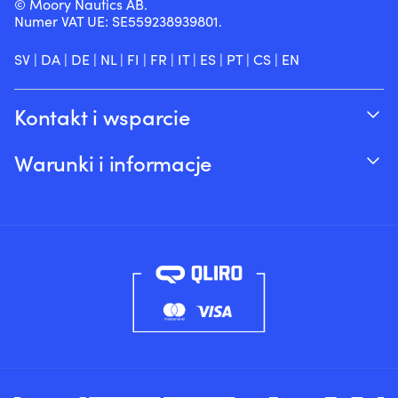
© Moory Nautics AB.
Numer VAT UE: SE559238939801.
SV
|
DA
|
DE
|
NL
|
FI
|
FR
|
IT
|
ES
|
PT
|
CS
|
EN
Kontakt i wsparcie
Śledź swoje zamówienie
Warunki i informacje
O Moory
Gwarancja cenowa
Telefonicznie 8:00-20:00 (+46 8251546 –
Wysyłka & dostawa
Angielski)
Zwroty i refundacje
Wyślij nam e-mail na adres info@moory.pl
Warunki sprzedaży
Polityka prywatności