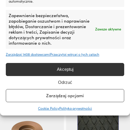
automatycznie.
Zapewnienie bezpieczeństwa,
zapobieganie oszustwom i naprawianie
błędów, Dostarczanie i prezentowanie
Zawsze aktywne
reklam i treści, Zapisanie decyzji
dotyczących prywatności oraz
informowanie o nich.
Mata antypoślizgowa /
Korek teakowy Roca, Ø6 mm,
Zarządzaj 1408 dostawcami
Przeczytaj więcej o tych celach
antypoślizgowa do łodzi
opakowanie 100 szt.
Treadmaster Comfort Grip
PRODUKT DOSTĘPNY NA
Akceptuj
Smooth Pattern Light Grey,
ZAMÓWIENIE
1200 x 900 x 2 mm
16,46
€
Odrzuć
PRODUKT DOSTĘPNY NA
VAT wlicz.
ZAMÓWIENIE
199,99
€
Zarządzaj opcjami
VAT wlicz.
Cookie Policy
Polityka prywatności