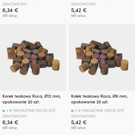
ZAMÓWIONY)
ZAMÓWIONY)
6,34
€
5,42
€
VAT wlicz.
VAT wlicz.
Korek teakowy Roca, Ø12 mm,
Kołek teakowy Roca, Ø6 mm,
opakowanie 20 szt.
opakowanie 20 szt.
4 W MAGAZYNIE (MOŻE BYĆ
5 W MAGAZYNIE (MOŻE BYĆ
ZAMÓWIONY)
ZAMÓWIONY)
6,34
€
5,42
€
VAT wlicz.
VAT wlicz.