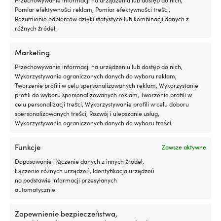
Pomiar efektywności reklam, Pomiar efektywności treści,
Rozumienie odbiorców dzięki statystyce lub kombinacji danych z
różnych źródeł.
Barometr i zegar okrętowy
Stacja pogodowa Autonautic
Plastimo Porthole 4″, Ø88/130
Pacific 120 EMT Golden, 443 x
Marketing
mm, pozłacany mosiądz,
185 mm, z zegarem okrętowym,
Przechowywanie informacji na urządzeniu lub dostęp do nich,
zamontowany na drewnianej
barometrem i higrometrem /
Wykorzystywanie ograniczonych danych do wyboru reklam,
płycie 32.5 x 15 cm
termometrem, Ø100/120 mm, z
Tworzenie profili w celu spersonalizowanych reklam, Wykorzystanie
czarnego drewna z
PRODUKT DOSTĘPNY NA
profili do wyboru spersonalizowanych reklam, Tworzenie profili w
pozłacanego mosiądzu
ZAMÓWIENIE
celu personalizacji treści, Wykorzystywanie profili w celu doboru
359,99
€
1 W MAGAZYNIE
spersonalizowanych treści, Rozwój i ulepszanie usług,
499,99
€
VAT wlicz.
Wykorzystywanie ograniczonych danych do wyboru treści.
VAT wlicz.
Funkcje
Zawsze aktywne
Dopasowanie i łączenie danych z innych źródeł,
Łączenie różnych urządzeń, Identyfikacja urządzeń
na podstawie informacji przesyłanych
automatycznie.
Nasza gwarancja cenowa – to nie
Zapewnienie bezpieczeństwa,