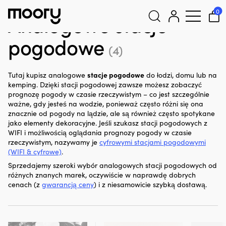
Do łodzi
-
Wyposażenie
-
Analogowe stacje pogodowe
0
Analogowe stacje
pogodowe
Szukaj:
(4)
stacje pogodowe
Tutaj kupisz analogowe
do łodzi, domu lub na
kemping. Dzięki stacji pogodowej zawsze możesz zobaczyć
prognozę pogody w czasie rzeczywistym – co jest szczególnie
ważne, gdy jesteś na wodzie, ponieważ często różni się ona
znacznie od pogody na lądzie, ale są również często spotykane
jako elementy dekoracyjne. Jeśli szukasz stacji pogodowych z
WIFI i możliwością oglądania prognozy pogody w czasie
rzeczywistym, nazywamy je
cyfrowymi stacjami pogodowymi
(WIFI & cyfrowe)
.
Sprzedajemy szeroki wybór analogowych stacji pogodowych od
różnych znanych marek, oczywiście w naprawdę dobrych
cenach (z
gwarancją ceny
) i z niesamowicie szybką dostawą.