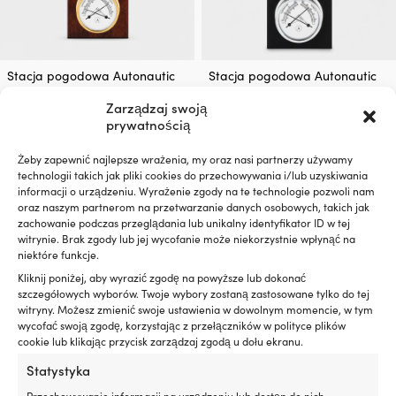
Stacja pogodowa Autonautic
Stacja pogodowa Autonautic
Atlantic 95 Minor EG, 350 x 130
Atlantic 95 EGC, 350 x 130 mm,
Zarządzaj swoją
mm, z zegarem okrętowym,
z zegarem okrętowym,
prywatnością
barometrem & higrometrem /
barometrem i higrometrem /
termometrem, Ø70/95 mm,
termometrem, Ø70/95 mm,
drewno z pozłacanym
czarne drewno z
Żeby zapewnić najlepsze wrażenia, my oraz nasi partnerzy używamy
technologii takich jak pliki cookies do przechowywania i/lub uzyskiwania
mosiądzem
chromowanym mosiądzem
informacji o urządzeniu. Wyrażenie zgody na te technologie pozwoli nam
7 W MAGAZYNIE
6 W MAGAZYNIE
oraz naszym partnerom na przetwarzanie danych osobowych, takich jak
319,99
€
309,99
€
zachowanie podczas przeglądania lub unikalny identyfikator ID w tej
VAT wlicz.
VAT wlicz.
witrynie. Brak zgody lub jej wycofanie może niekorzystnie wpłynąć na
niektóre funkcje.
Kliknij poniżej, aby wyrazić zgodę na powyższe lub dokonać
szczegółowych wyborów. Twoje wybory zostaną zastosowane tylko do tej
witryny. Możesz zmienić swoje ustawienia w dowolnym momencie, w tym
wycofać swoją zgodę, korzystając z przełączników w polityce plików
cookie lub klikając przycisk zarządzaj zgodą u dołu ekranu.
Statystyka
Przechowywanie informacji na urządzeniu lub dostęp do nich,