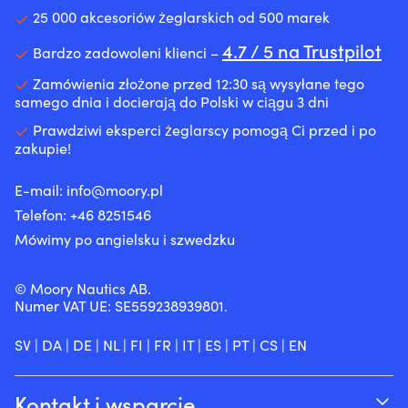
25 000 akcesoriów żeglarskich od 500 marek
4.7 / 5 na Trustpilot
Bardzo zadowoleni klienci –
Zamówienia złożone przed 12:30 są wysyłane tego
samego dnia i docierają do Polski w ciągu 3 dni
Prawdziwi eksperci żeglarscy pomogą Ci przed i po
zakupie!
E-mail:
info@moory.pl
Telefon:
+46 8251
546
Mówimy po angielsku i szwedzku
© Moory Nautics AB.
Numer VAT UE: SE559238939801.
SV
|
DA
|
DE
|
NL
|
FI
|
FR
|
IT
|
ES
|
PT
|
CS
|
EN
Kontakt i wsparcie