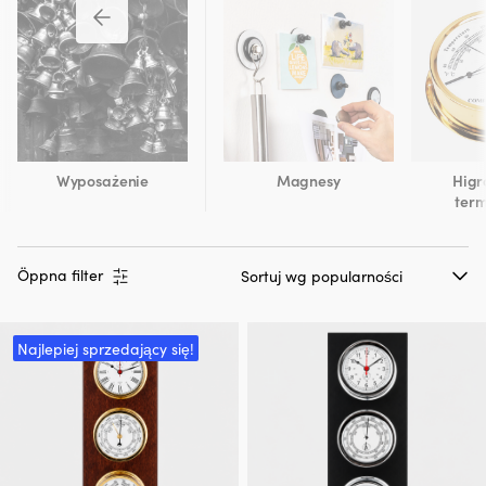
Wyposażenie
Magnesy
Higr
ter
Öppna filter
Najlepiej sprzedający się!