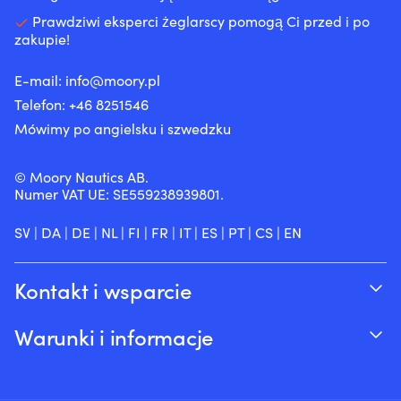
Prawdziwi eksperci żeglarscy pomogą Ci przed i po
zakupie!
E-mail:
info@moory.pl
Telefon:
+46 8251
546
Mówimy po angielsku i szwedzku
© Moory Nautics AB.
Numer VAT UE: SE559238939801.
SV
|
DA
|
DE
|
NL
|
FI
|
FR
|
IT
|
ES
|
PT
|
CS
|
EN
Kontakt i wsparcie
Śledź swoje zamówienie
Warunki i informacje
O Moory
Gwarancja cenowa
Telefonicznie 8:00-20:00 (+46 8251546 –