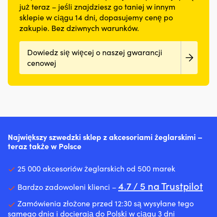
już teraz – jeśli znajdziesz go taniej w innym
sklepie w ciągu 14 dni, dopasujemy cenę po
zakupie. Bez dziwnych warunków.
Dowiedz się więcej o naszej gwarancji
cenowej
Największy szwedzki sklep z akcesoriami żeglarskimi –
teraz także w Polsce
25 000 akcesoriów żeglarskich od 500 marek
4.7 / 5 na Trustpilot
Bardzo zadowoleni klienci –
Zamówienia złożone przed 12:30 są wysyłane tego
samego dnia i docierają do Polski w ciągu 3 dni