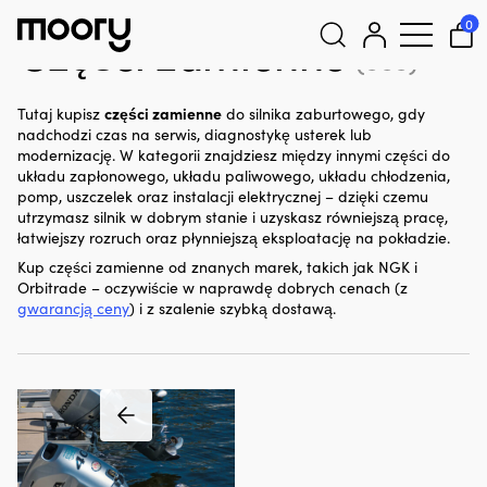
Do silnika
-
Części zamienne
0
Części zamienne
(666)
Szukaj:
części zamienne
Tutaj kupisz
do silnika zaburtowego, gdy
nadchodzi czas na serwis, diagnostykę usterek lub
modernizację. W kategorii znajdziesz między innymi części do
układu zapłonowego, układu paliwowego, układu chłodzenia,
pomp, uszczelek oraz instalacji elektrycznej – dzięki czemu
utrzymasz silnik w dobrym stanie i uzyskasz równiejszą pracę,
łatwiejszy rozruch oraz płynniejszą eksploatację na pokładzie.
Kup części zamienne od znanych marek, takich jak NGK i
Orbitrade – oczywiście w naprawdę dobrych cenach (z
gwarancją ceny
) i z szalenie szybką dostawą.