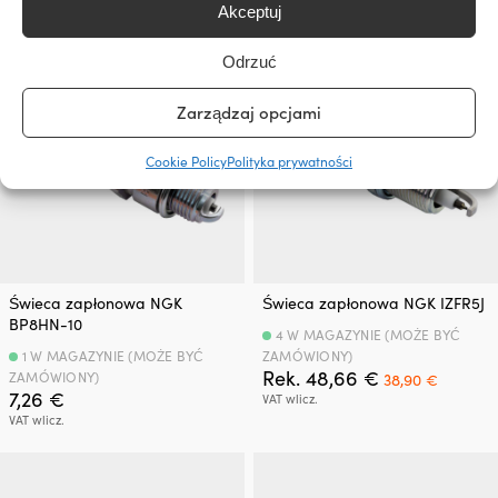
VAT wlicz.
VAT wlicz.
Akceptuj
Odrzuć
Zarządzaj opcjami
Cookie Policy
Polityka prywatności
Świeca zapłonowa NGK
Świeca zapłonowa NGK IZFR5J
BP8HN-10
4 W MAGAZYNIE (MOŻE BYĆ
1 W MAGAZYNIE (MOŻE BYĆ
ZAMÓWIONY)
Pierwotna
Aktual
Rek.
48,66
€
ZAMÓWIONY)
38,90
€
cena
cena
7,26
€
VAT wlicz.
wynosiła:
wynosi:
VAT wlicz.
48,66 €.
38,90 €