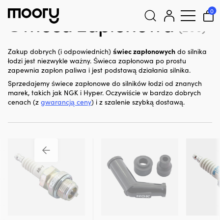
Do silnika
-
Części zamienne
-
Zapłony
-
Świeca zapłonowa
0
Świeca zapłonowa
(260)
Szukaj:
świec zapłonowych
Zakup dobrych (i odpowiednich)
do silnika
łodzi jest niezwykle ważny. Świeca zapłonowa po prostu
zapewnia zapłon paliwa i jest podstawą działania silnika.
Sprzedajemy świece zapłonowe do silników łodzi od znanych
marek, takich jak NGK i Hyper. Oczywiście w bardzo dobrych
cenach (z
gwarancją ceny
) i z szalenie szybką dostawą.