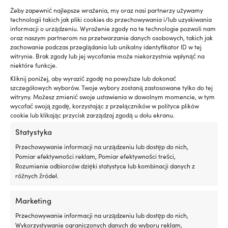
Żeby zapewnić najlepsze wrażenia, my oraz nasi partnerzy używamy
technologii takich jak pliki cookies do przechowywania i/lub uzyskiwania
informacji o urządzeniu. Wyrażenie zgody na te technologie pozwoli nam
Świeca zapłonowa NGK BR6FS
Świeca zapłonowa NGK AB6
oraz naszym partnerom na przetwarzanie danych osobowych, takich jak
zachowanie podczas przeglądania lub unikalny identyfikator ID w tej
18 W MAGAZYNIE (MOŻE BYĆ
1 W MAGAZYNIE (MOŻE BYĆ
witrynie. Brak zgody lub jej wycofanie może niekorzystnie wpłynąć na
ZAMÓWIONY)
ZAMÓWIONY)
niektóre funkcje.
8,18
€
10,02
€
Kliknij poniżej, aby wyrazić zgodę na powyższe lub dokonać
VAT wlicz.
VAT wlicz.
szczegółowych wyborów. Twoje wybory zostaną zastosowane tylko do tej
witryny. Możesz zmienić swoje ustawienia w dowolnym momencie, w tym
wycofać swoją zgodę, korzystając z przełączników w polityce plików
cookie lub klikając przycisk zarządzaj zgodą u dołu ekranu.
Statystyka
Przechowywanie informacji na urządzeniu lub dostęp do nich,
Pomiar efektywności reklam, Pomiar efektywności treści,
Rozumienie odbiorców dzięki statystyce lub kombinacji danych z
różnych źródeł.
Marketing
Przechowywanie informacji na urządzeniu lub dostęp do nich,
Świeca zapłonowa NGK B7HS
Świeca zapłonowa NGK
Wykorzystywanie ograniczonych danych do wyboru reklam,
BPR6ES