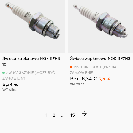
Świeca zapłonowa NGK B7HS-
Świeca zapłonowa NGK BP7HS
10
PRODUKT DOSTĘPNY NA
2 W MAGAZYNIE (MOŻE BYĆ
ZAMÓWIENIE
Pierwotna
Aktualna
Rek.
6,34
€
ZAMÓWIONY)
5,26
€
cena
cena
6,34
€
VAT wlicz.
wynosiła:
wynosi:
VAT wlicz.
6,34 €.
5,26 €.
1
2
…
15