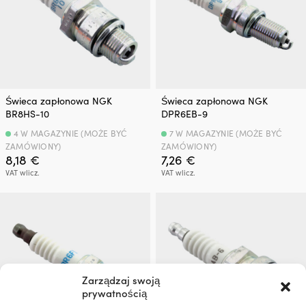
Świeca zapłonowa NGK
Świeca zapłonowa NGK
BR8HS-10
DPR6EB-9
4 W MAGAZYNIE (MOŻE BYĆ
7 W MAGAZYNIE (MOŻE BYĆ
ZAMÓWIONY)
ZAMÓWIONY)
8,18
€
7,26
€
VAT wlicz.
VAT wlicz.
Zarządzaj swoją
prywatnością