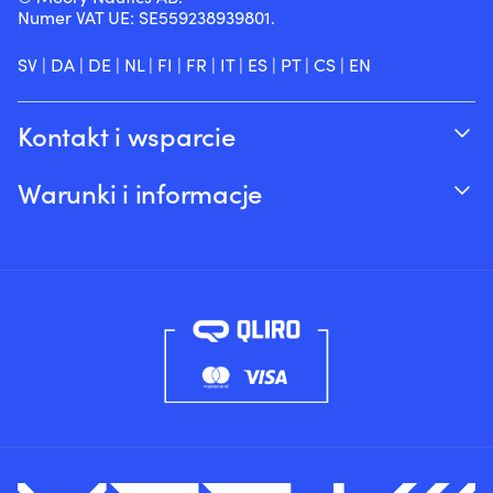
Numer VAT UE: SE559238939801.
SV
|
DA
|
DE
|
NL
|
FI
|
FR
|
IT
|
ES
|
PT
|
CS
|
EN
Kontakt i wsparcie
Śledź swoje zamówienie
Warunki i informacje
O Moory
Gwarancja cenowa
Telefonicznie 8:00-20:00 (+46 8251546 –
Wysyłka & dostawa
Angielski)
Zwroty i refundacje
Wyślij nam e-mail na adres info@moory.pl
Warunki sprzedaży
Polityka prywatności