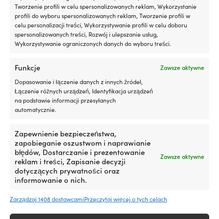
1 W MAGAZYNIE (MOŻE BYĆ
Tworzenie profili w celu spersonalizowanych reklam, Wykorzystanie
ZAMÓWIONY)
4 W MAGAZYNIE (MOŻE BYĆ
profili do wyboru spersonalizowanych reklam, Tworzenie profili w
5,42
€
ZAMÓWIONY)
celu personalizacji treści, Wykorzystywanie profili w celu doboru
5,42
€
VAT wlicz.
spersonalizowanych treści, Rozwój i ulepszanie usług,
VAT wlicz.
Wykorzystywanie ograniczonych danych do wyboru treści.
Funkcje
Zawsze aktywne
Dopasowanie i łączenie danych z innych źródeł,
Łączenie różnych urządzeń, Identyfikacja urządzeń
na podstawie informacji przesyłanych
automatycznie.
Zapewnienie bezpieczeństwa,
zapobieganie oszustwom i naprawianie
błędów, Dostarczanie i prezentowanie
Zawsze aktywne
reklam i treści, Zapisanie decyzji
dotyczących prywatności oraz
Świeca zapłonowa NGK
Świeca zapłonowa NGK B8HS-
informowanie o nich.
BP6HS
10
5 W MAGAZYNIE (MOŻE BYĆ
9 W MAGAZYNIE (MOŻE BYĆ
Zarządzaj 1408 dostawcami
Przeczytaj więcej o tych celach
ZAMÓWIONY)
ZAMÓWIONY)
4,50
€
7,26
€