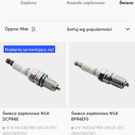
Zapłony
Nasadki zapłonowe
Świeca
Öppna filter
Najlepiej sprzedający się!
Świeca zapłonowa NGK
Świeca zapłonowa NGK
DCPR6E
BPR6EFS
16 W MAGAZYNIE (MOŻE BYĆ
6 W MAGAZYNIE (MOŻE BYĆ
ZAMÓWIONY)
ZAMÓWIONY)