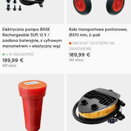
Elektryczna pompa BASE
Koła transportowe pontonowe,
Rechargeable SUP, 12 V /
Ø370 mm, 2-pak
zasilana bateryjnie, z cyfrowym
PRODUKT DOSTĘPNY NA
manometrem + elastyczny wąż
ZAMÓWIENIE
189,99
€
4 W MAGAZYNIE
199,99
€
VAT wlicz.
VAT wlicz.