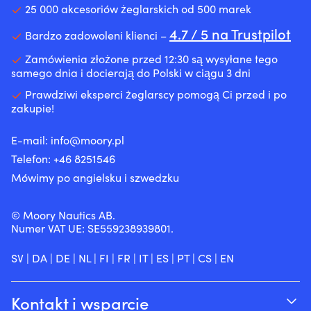
25 000 akcesoriów żeglarskich od 500 marek
4.7 / 5 na Trustpilot
Bardzo zadowoleni klienci –
Zamówienia złożone przed 12:30 są wysyłane tego
samego dnia i docierają do Polski w ciągu 3 dni
Prawdziwi eksperci żeglarscy pomogą Ci przed i po
zakupie!
E-mail:
info@moory.pl
Telefon:
+46 8251
546
Mówimy po angielsku i szwedzku
© Moory Nautics AB.
Numer VAT UE: SE559238939801.
SV
|
DA
|
DE
|
NL
|
FI
|
FR
|
IT
|
ES
|
PT
|
CS
|
EN
Kontakt i wsparcie