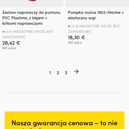
Zestaw naprawczy do pontonu
Pompka nożna 1852-Marine +
PVC Plastimo, z klejem +
elastyczny wąż
łatkami naprawczymi
12 W MAGAZYNIE (MOŻE BYĆ
6 W MAGAZYNIE (MOŻE BYĆ
ZAMÓWIONY)
18,30
€
ZAMÓWIONY)
28,42
€
VAT wlicz.
VAT wlicz.
1
2
3
Nasza gwarancja cenowa – to nie