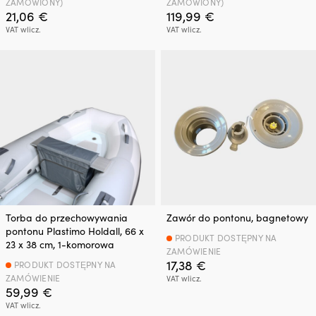
ZAMÓWIONY)
ZAMÓWIONY)
21,06
€
119,99
€
VAT wlicz.
VAT wlicz.
Torba do przechowywania
Zawór do pontonu, bagnetowy
pontonu Plastimo Holdall, 66 x
PRODUKT DOSTĘPNY NA
23 x 38 cm, 1-komorowa
ZAMÓWIENIE
17,38
€
PRODUKT DOSTĘPNY NA
ZAMÓWIENIE
VAT wlicz.
59,99
€
VAT wlicz.