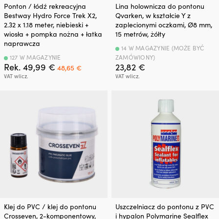
Ponton / łódź rekreacyjna
Lina holownicza do pontonu
Bestway Hydro Force Trek X2,
Qvarken, w kształcie Y z
2.32 x 1.18 meter, niebieski +
zaplecionymi oczkami, Ø8 mm,
wiosła + pompka nożna + łatka
15 metrów, żółty
naprawcza
14 W MAGAZYNIE (MOŻE BYĆ
127 W MAGAZYNIE
ZAMÓWIONY)
Pierwotna
Aktualna
Rek.
49,99
€
23,82
€
48,65
€
cena
cena
VAT wlicz.
VAT wlicz.
wynosiła:
wynosi:
49,99 €.
48,65 €.
Klej do PVC / klej do pontonu
Uszczelniacz do pontonu z PVC
Crosseven, 2-komponentowy,
i hypalon Polymarine Sealflex