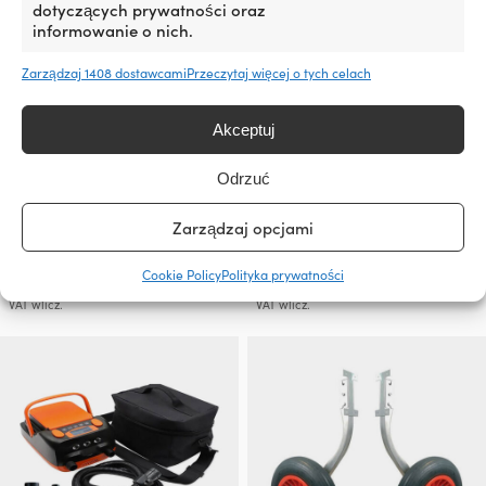
dotyczących prywatności oraz
informowanie o nich.
Zarządzaj 1408 dostawcami
Przeczytaj więcej o tych celach
Akceptuj
Odrzuć
Ławka do pontonu, aluminium,
Pompa ręczna Bestway Air
75 x 20 x 1.5 cm
Hammer, 30 cm, + elastyczny
Zarządzaj opcjami
wąż + adaptery do zaworów
3 W MAGAZYNIE (MOŻE BYĆ
ZAMÓWIONY)
7 W MAGAZYNIE
Cookie Policy
Polityka prywatności
49,58
€
7,26
€
VAT wlicz.
VAT wlicz.