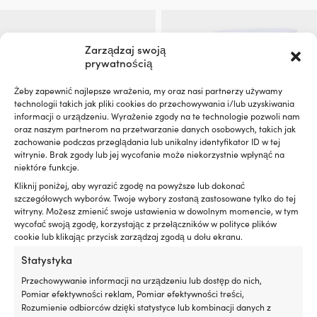
Zarządzaj swoją
prywatnością
Żeby zapewnić najlepsze wrażenia, my oraz nasi partnerzy używamy
technologii takich jak pliki cookies do przechowywania i/lub uzyskiwania
informacji o urządzeniu. Wyrażenie zgody na te technologie pozwoli nam
oraz naszym partnerom na przetwarzanie danych osobowych, takich jak
zachowanie podczas przeglądania lub unikalny identyfikator ID w tej
witrynie. Brak zgody lub jej wycofanie może niekorzystnie wpłynąć na
niektóre funkcje.
Ponton Aquaquick 230,
Klej do PVC / klej do pontonu
Kliknij poniżej, aby wyrazić zgodę na powyższe lub dokonać
podłoga listwowa, szary +
Crosseven, 2-komponentowy,
szczegółowych wyborów. Twoje wybory zostaną zastosowane tylko do tej
wiosła + pompka + zestaw
500 ml
witryny. Możesz zmienić swoje ustawienia w dowolnym momencie, w tym
naprawczy
wycofać swoją zgodę, korzystając z przełączników w polityce plików
12 W MAGAZYNIE (MOŻE BYĆ
cookie lub klikając przycisk zarządzaj zgodą u dołu ekranu.
PRODUKT DOSTĘPNY NA
ZAMÓWIONY)
29,34
€
ZAMÓWIENIE
Statystyka
669,99
€
VAT wlicz.
VAT wlicz.
Przechowywanie informacji na urządzeniu lub dostęp do nich,
Pomiar efektywności reklam, Pomiar efektywności treści,
Rozumienie odbiorców dzięki statystyce lub kombinacji danych z