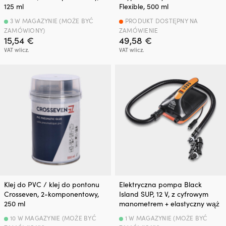
125 ml
Flexible, 500 ml
3 W MAGAZYNIE (MOŻE BYĆ
PRODUKT DOSTĘPNY NA
ZAMÓWIONY)
ZAMÓWIENIE
15,54
€
49,58
€
VAT wlicz.
VAT wlicz.
Klej do PVC / klej do pontonu
Elektryczna pompa Black
Crosseven, 2-komponentowy,
Island SUP, 12 V, z cyfrowym
250 ml
manometrem + elastyczny wąż
10 W MAGAZYNIE (MOŻE BYĆ
1 W MAGAZYNIE (MOŻE BYĆ