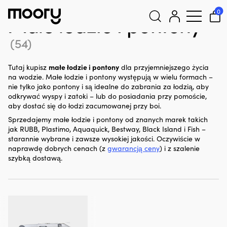
Małe łodzie i pontony
0
Małe łodzie i pontony
(54)
Szukaj:
małe łodzie i pontony
Tutaj kupisz
dla przyjemniejszego życia
na wodzie. Małe łodzie i pontony występują w wielu formach –
nie tylko jako pontony i są idealne do zabrania za łodzią, aby
odkrywać wyspy i zatoki – lub do posiadania przy pomoście,
aby dostać się do łodzi zacumowanej przy boi.
Sprzedajemy małe łodzie i pontony od znanych marek takich
jak RUBB, Plastimo, Aquaquick, Bestway, Black Island i Fish –
starannie wybrane i zawsze wysokiej jakości. Oczywiście w
naprawdę dobrych cenach (z
gwarancją ceny
) i z szalenie
szybką dostawą.