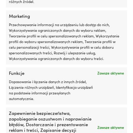
różnych źródeł.
Marketing
Przechowywanie informacji na urządzeniu lub dostęp do nich,
Wykorzystywanie ograniczonych danych do wyboru reklam,
Tworzenie profili w celu spersonalizowanych reklam, Wykorzystanie
profili do wyboru spersonalizowanych reklam, Tworzenie profili w
celu personalizacji treści, Wykorzystywanie profili w celu doboru
spersonalizowanych treści, Rozwój i ulepszanie usług,
Wykorzystywanie ograniczonych danych do wyboru treści.
Torba do przechowywania do
Klej do PVC / klej do pontonu
pontonu Plastimo Multi-Pocket
Crosseven, 1-komponentowy,
Funkcje
Zawsze aktywne
Saddlebag, 66 x 23 x 38 cm, 8-
75 ml
kieszeni
Dopasowanie i łączenie danych z innych źródeł,
7 W MAGAZYNIE (MOŻE BYĆ
Łączenie różnych urządzeń, Identyfikacja urządzeń
1 W MAGAZYNIE (MOŻE BYĆ
ZAMÓWIONY)
na podstawie informacji przesyłanych
9,10
€
ZAMÓWIONY)
automatycznie.
109,99
€
VAT wlicz.
VAT wlicz.
Zapewnienie bezpieczeństwa,
zapobieganie oszustwom i naprawianie
błędów, Dostarczanie i prezentowanie
Zawsze aktywne
reklam i treści, Zapisanie decyzji