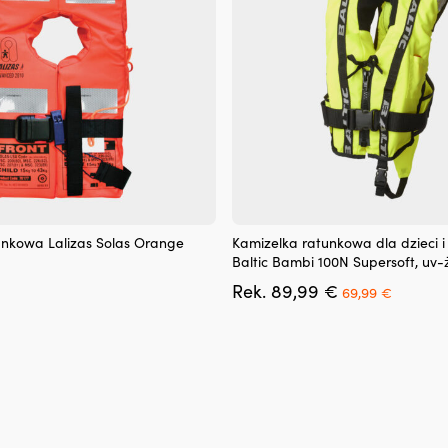
Ten
unkowa Lalizas Solas Orange
Kamizelka ratunkowa dla dzieci i
produkt
Baltic Bambi 100N Supersoft, uv-ż
ma
Pierwotna
Aktualn
Rek.
89,99
€
wiele
69,99
€
cena
cena
wariantów.
wynosiła:
wynosi:
Opcje
89,99 €.
69,99 €
można
wybrać
na
stronie
produktu