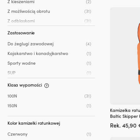
Z kieszeniami
(2)
Opcje
120 kg i więcej
(3)
można
Z możliwością obrotu
(31)
wybrać
Z odblaskami
(31)
na
stronie
Z paskiem krokowym
(27)
Zastosowanie
produktu
Z pierścieniem do liny bezpieczeństwa
(1)
Do żeglugi zawodowej
(4)
Z uchwytem do podnoszenia
(8)
Kajakarstwo i kanadyjkarstwo
(1)
Sporty wodne
(1)
SUP
(1)
Uniwersalny
(31)
Klasa wyporności
Żeglarstwo dinghy
(1)
100N
(31)
150N
(1)
Ten
Kamizelka ratu
produkt
Baltic Skippe
ma
Kolor kamizelki ratunkowej
Rek.
45,90
wiele
wariantów.
Czerwony
(1)
Opcje