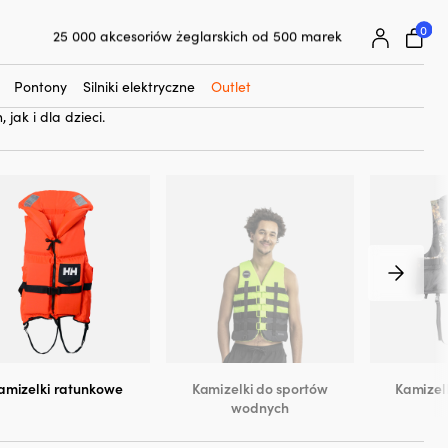
0
25 000 akcesoriów żeglarskich od 500 marek
– czyli kamizelkę asekuracyjną, która w razie wpadnięcia do
Superłatwa gwarancja ceny
 (tak aby drogi oddechowe były wolne ponad powierzchnią
Superzadowoleni klienci – 4,7/5 na Trustpilot
klasyczne kamizelki ratunkowe z kołnierzem, ale sprzedajemy też
Pontony
Silniki elektryczne
Outlet
cyjne z funkcją odwracania
. Oczywiście sprzedajemy kamizelki
jak i dla dzieci.
amizelki ratunkowe
Kamizelki do sportów
Kamizel
wodnych