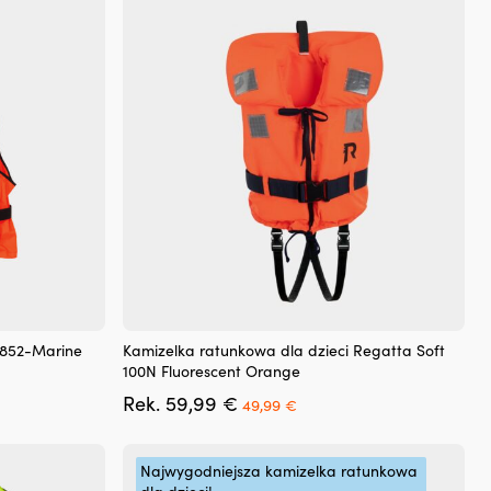
.
49,99 €.
43 €.
można
wybrać
na
stronie
produktu
Ten
1852-Marine
Kamizelka ratunkowa dla dzieci Regatta Soft
produkt
100N Fluorescent Orange
ma
a
Pierwotna
Aktualna
Rek.
59,99
€
wiele
49,99
€
cena
cena
wariantów.
wynosiła:
wynosi:
Opcje
59,99 €.
49,99 €.
można
Najwygodniejsza kamizelka ratunkowa
wybrać