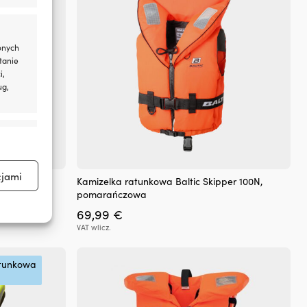
stronie
produktu
onych
tanie
i,
ug,
aktywne
Ten
cjami
 niemowląt
Kamizelka ratunkowa Baltic Skipper 100N,
produkt
pomarańczowa
ma
a
69,99
€
wiele
aktywne
wariantów.
VAT wlicz.
Opcje
.
można
atunkowa
wybrać
na
stronie
produktu