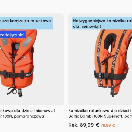
jsza kamizelka ratunkowa
Najwygodniejsza kamizelka r
dla niemowląt!
rzedający się!
Ten
nkowa dla dzieci i niemowląt
Kamizelka ratunkowa dla dzieci i
produkt
lor 100N, pomarańczowa
Baltic Bambi 100N Supersoft, p
ma
Pierwotna
Aktualn
Rek.
89,99
€
wiele
79,99
€
cena
cena
wariantów.