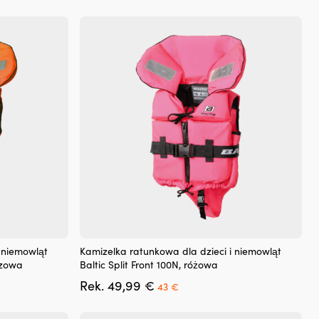
wynosiła:
wynosi:
Opcje
.
37,62 €.
od
można
35,88 €.
wybrać
na
stronie
produktu
Ten
 niemowląt
Kamizelka ratunkowa dla dzieci i niemowląt
produkt
czowa
Baltic Split Front 100N, różowa
ma
a
Pierwotna
Aktualna
Rek.
49,99
€
wiele
43
€
cena
cena
wariantów.
wynosiła:
wynosi:
Opcje