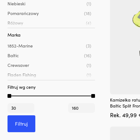
można
Niebieski
(1)
wybrać
Pomarańczowy
(18)
na
stronie
Różowy
(4)
produktu
Żółty
(9)
Marka
1852-Marine
(3)
Baltic
(16)
Crewsaver
(1)
Fladen Fishing
(1)
JOBE
(2)
Filtruj wg ceny
Lalizas
(3)
Ten
Kamizelka ratu
produkt
Regatta
(6)
Cena
Cena
Baltic Split Fr
ma
min
max
Rek.
49,99
wiele
wariantów.
Filtruj
Opcje
można
wybrać