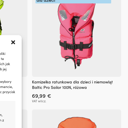
dla dzieci!
na
stronie
produktu
liki
 te
ch jak
b jej
Ten
 niemowląt
Kamizelka ratunkowa dla dzieci i niemowląt
 wybory
produkt
omencie,
Baltic Pro Sailor 100N, różowa
ma
c przycisk
a
69,99
€
wiele
wariantów.
VAT wlicz.
Opcje
.
można
m,
wybrać
h z
na