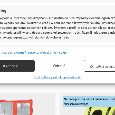
stronie
produktu
ting
wywanie informacji na urządzeniu lub dostęp do nich, Wykorzystywanie ogranicz
do wyboru reklam, Tworzenie profili w celu spersonalizowanych reklam, Wykorzys
do wyboru spersonalizowanych reklam, Tworzenie profili w celu personalizacji treśc
tywanie profili w celu doboru spersonalizowanych treści, Rozwój i ulepszanie usł
stywanie ograniczonych danych do wyboru treści.
e
Zawsze 
 1408 dostawcami
Przeczytaj więcej o tych celach
anie i łączenie danych z innych źródeł, Łączenie różnych urządzeń,
kacja urządzeń na podstawie informacji przesyłanych automatycznie.
Ten
Zarządzaj op
Akceptuj
Odrzuć
nkowa dla dzieci i niemowląt
Kamizelka ratunkowa dla dzieci i
produkt
or 100N, UV-żółty
Baltic Ocean Sele 100N, UV-żółty
ienie bezpieczeństwa, zapobieganie oszustwom i
ma
Cookie Policy
Polityka prywatności
Pierwotna
Aktualn
ianie błędów, Dostarczanie i prezentowanie reklam i
Rek.
99,99
€
wiele
89,99
€
Zawsze 
cena
cena
, Zapisanie decyzji dotyczących prywatności oraz
wariantów.
wynosiła:
wynosi:
owanie o nich.
Opcje
99,99 €.
89,99 €
można
Najwygodniejsza kamizelka r
wybrać
dla niemowląt!
na
stronie
produktu