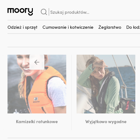
Na człowieku
-
Kamizelki ratunkowe
-
Kamizelki ratunkowe
Szukaj:
Kamizelki ratunkowe
(32)
Odzież i sprzęt
Cumowanie i kotwiczenie
Żeglarstwo
Do łod
Kamizelki ratunkowe
Wyjątkowo wygodne