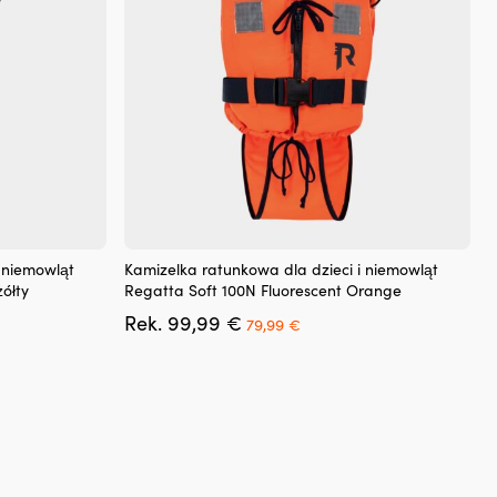
Ten
 niemowląt
Kamizelka ratunkowa dla dzieci i niemowląt
produkt
ółty
Regatta Soft 100N Fluorescent Orange
ma
a
Pierwotna
Aktualna
Rek.
99,99
€
wiele
79,99
€
cena
cena
wariantów.
wynosiła:
wynosi:
Opcje
.
99,99 €.
79,99 €.
można
wybrać
na
stronie
produktu