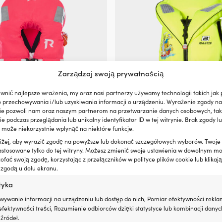
na
stronie
produktu
Zarządzaj swoją prywatnością
wnić najlepsze wrażenia, my oraz nasi partnerzy używamy technologii takich jak p
o przechowywania i/lub uzyskiwania informacji o urządzeniu. Wyrażenie zgody na
ie pozwoli nam oraz naszym partnerom na przetwarzanie danych osobowych, taki
 podczas przeglądania lub unikalny identyfikator ID w tej witrynie. Brak zgody lu
 może niekorzystnie wpłynąć na niektóre funkcje.
Ten
nkowa dla dzieci i niemowląt
Kamizelka ratunkowa dla dzieci i
oniżej, aby wyrazić zgodę na powyższe lub dokonać szczegółowych wyborów. Twoje
produkt
astosowane tylko do tej witryny. Możesz zmienić swoje ustawienia w dowolnym m
00N Fluorescent Pink
Baltic Bamse 100N, UV-żółty
ma
fać swoją zgodę, korzystając z przełączników w polityce plików cookie lub klikają
Pierwotna
Aktualna
Pierwotna
Aktualn
€
Rek.
69,99
€
wiele
od
49,04
€
59,99
€
 zgodą u dołu ekranu.
cena
cena
cena
cena
wariantów.
wynosiła:
wynosi:
wynosiła:
wynosi:
Opcje
tyka
59,99 €.
od
69,99 €.
59,99 €
można
wywanie informacji na urządzeniu lub dostęp do nich, Pomiar efektywności rekla
49,04 €.
jsza kamizelka ratunkowa
wybrać
fektywności treści, Rozumienie odbiorców dzięki statystyce lub kombinacji danyc
na
źródeł.