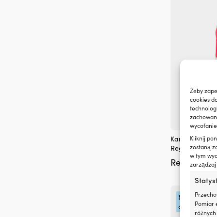
na
stronie
produktu
Żeby zape
cookies d
technolog
zachowanie
wycofanie
Ten
Kamizelka ratu
Kliknij p
produkt
zostaną z
Regatta Soft 1
ma
w tym wyco
Rek.
59,99
wiele
zarządzaj
wariantów.
Opcje
Statys
można
Przecho
Najwygodnie
wybrać
Pomiar e
dla dzieci!
na
różnych 