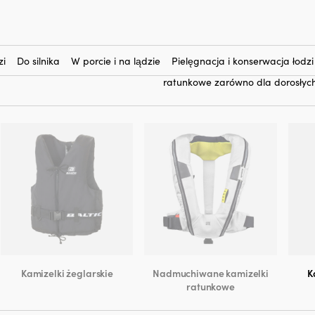
kamizelki ratunkowe
Tutaj kupisz
wody obraca Cię twarzą do góry
wody). Na tej stronie znajdziesz 
zi
Do silnika
W porcie i na lądzie
Pielęgnacja i konserwacja łodzi
nadmuchiwane kamizelki asekura
ratunkowe zarówno dla dorosłych, 
Kamizelki żeglarskie
Nadmuchiwane kamizelki
K
ratunkowe