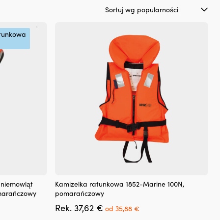
atunkowa
Ten
 niemowląt
Kamizelka ratunkowa 1852-Marine 100N,
produkt
omarańczowy
pomarańczowy
ma
a
Pierwotna
Aktualna
Rek.
37,62
€
wiele
od
35,88
€
cena
cena
wariantów.