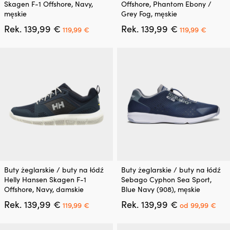
Skagen F-1 Offshore, Navy,
Offshore, Phantom Ebony /
wiele
wiele
męskie
Grey Fog, męskie
wariantów.
wariantów.
Pierwotna
Aktualna
Pierwotna
Aktua
Rek.
139,99
€
Rek.
139,99
€
Opcje
Opcje
119,99
€
119,99
€
cena
cena
cena
cena
można
można
wynosiła:
wynosi:
wynosiła:
wynosi
wybrać
wybrać
139,99 €.
119,99 €.
139,99 €.
119,99
na
na
stronie
stronie
produktu
produktu
Ten
Ten
Buty żeglarskie / buty na łódź
Buty żeglarskie / buty na łódź
produkt
produkt
Helly Hansen Skagen F-1
Sebago Cyphon Sea Sport,
ma
ma
Offshore, Navy, damskie
Blue Navy (908), męskie
wiele
wiele
Pierwotna
Aktualna
Pierwotna
Akt
Rek.
139,99
€
Rek.
139,99
€
wariantów.
wariantów.
119,99
€
od
99,99
€
cena
cena
cena
cen
Opcje
Opcje
wynosiła:
wynosi:
wynosiła:
wyn
można
można