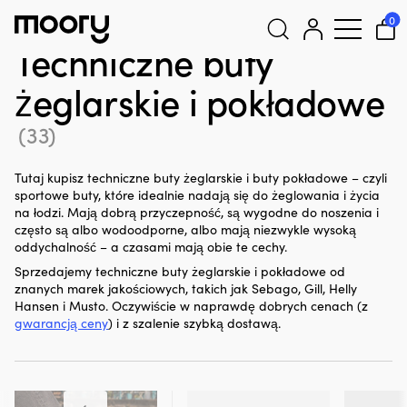
Na człowieku
-
Odzież
-
Buty żeglarskie i pokładowe
-
0
Techniczne buty żeglarskie i pokładowe
Techniczne buty
Szukaj:
żeglarskie i pokładowe
(33)
Tutaj kupisz techniczne buty żeglarskie i buty pokładowe – czyli
sportowe buty, które idealnie nadają się do żeglowania i życia
na łodzi. Mają dobrą przyczepność, są wygodne do noszenia i
często są albo wodoodporne, albo mają niezwykle wysoką
oddychalność – a czasami mają obie te cechy.
Sprzedajemy techniczne buty żeglarskie i pokładowe od
znanych marek jakościowych, takich jak Sebago, Gill, Helly
Hansen i Musto. Oczywiście w naprawdę dobrych cenach (z
gwarancją ceny
) i z szalenie szybką dostawą.