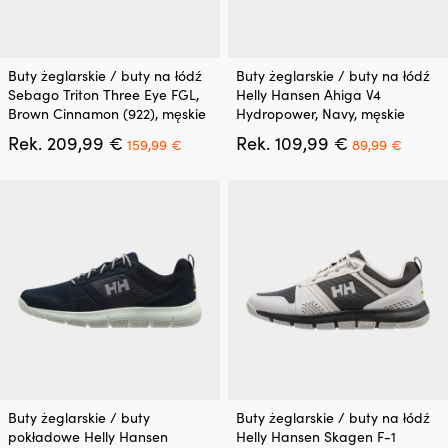
Ten
Ten
Buty żeglarskie / buty na łódź
Buty żeglarskie / buty na łódź
produkt
produkt
Sebago Triton Three Eye FGL,
Helly Hansen Ahiga V4
ma
ma
Brown Cinnamon (922), męskie
Hydropower, Navy, męskie
wiele
wiele
Pierwotna
Aktualna
Pierwotna
Aktua
Rek.
209,99
€
Rek.
109,99
€
wariantów.
wariantów.
159,99
€
89,99
€
cena
cena
cena
cena
Opcje
Opcje
wynosiła:
wynosi:
wynosiła:
wynosi
można
można
209,99 €.
159,99 €.
109,99 €.
89,99 
wybrać
wybrać
na
na
stronie
stronie
produktu
produktu
Ten
Ten
Buty żeglarskie / buty
Buty żeglarskie / buty na łódź
produkt
produkt
pokładowe Helly Hansen
Helly Hansen Skagen F-1
ma
ma