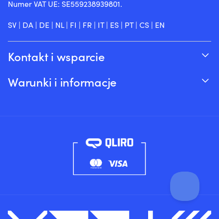
Numer VAT UE: SE559238939801.
SV
|
DA
|
DE
|
NL
|
FI
|
FR
|
IT
|
ES
|
PT
|
CS
|
EN
Kontakt i wsparcie
Śledź swoje zamówienie
Warunki i informacje
O Moory
Gwarancja cenowa
Telefonicznie 8:00-20:00 (+46 8251546 –
Wysyłka & dostawa
Angielski)
Zwroty i refundacje
Wyślij nam e-mail na adres info@moory.pl
Warunki sprzedaży
Polityka prywatności