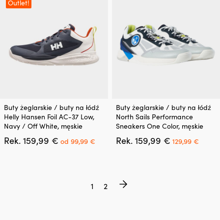
na
na
Outlet!
stronie
stronie
produktu
produktu
Ten
Ten
Buty żeglarskie / buty na łódź
Buty żeglarskie / buty na łódź
produkt
produkt
Helly Hansen Foil AC-37 Low,
North Sails Performance
ma
ma
Navy / Off White, męskie
Sneakers One Color, męskie
wiele
wiele
Pierwotna
Aktualna
Pierwotna
Aktua
Rek.
159,99
€
Rek.
159,99
€
wariantów.
wariantów.
od
99,99
€
129,99
€
cena
cena
cena
cena
Opcje
Opcje
wynosiła:
wynosi:
wynosiła:
wynos
można
można
159,99 €.
od
159,99 €.
129,99
wybrać
wybrać
99,99 €.
na
na
1
2
stronie
stronie
produktu
produktu