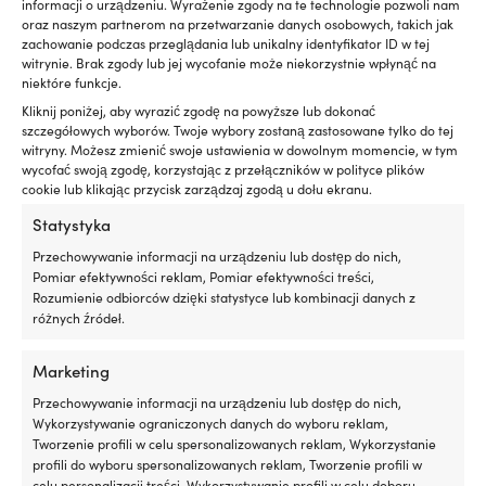
informacji o urządzeniu. Wyrażenie zgody na te technologie pozwoli nam
oraz naszym partnerom na przetwarzanie danych osobowych, takich jak
zachowanie podczas przeglądania lub unikalny identyfikator ID w tej
witrynie. Brak zgody lub jej wycofanie może niekorzystnie wpłynąć na
niektóre funkcje.
Kliknij poniżej, aby wyrazić zgodę na powyższe lub dokonać
szczegółowych wyborów. Twoje wybory zostaną zastosowane tylko do tej
Ten
Ten
Buty żeglarskie / buty na łódź
Buty żeglarskie / buty na łódź
witryny. Możesz zmienić swoje ustawienia w dowolnym momencie, w tym
produkt
produkt
Helly Hansen Skagen F-1
Helly Hansen Ahiga V4
wycofać swoją zgodę, korzystając z przełączników w polityce plików
ma
ma
cookie lub klikając przycisk zarządzaj zgodą u dołu ekranu.
Offshore, Off White / Pink
Hydropower, Off White,
wiele
wiele
Cloud, damskie
damskie
wariantów.
wariantów.
Statystyka
Pierwotna
Aktualna
Pierwotna
Aktua
Rek.
139,99
€
Rek.
109,99
€
Opcje
Opcje
119,99
€
89,99
€
Przechowywanie informacji na urządzeniu lub dostęp do nich,
cena
cena
cena
cena
można
można
Pomiar efektywności reklam, Pomiar efektywności treści,
wynosiła:
wynosi:
wynosiła:
wynosi
wybrać
wybrać
Rozumienie odbiorców dzięki statystyce lub kombinacji danych z
139,99 €.
119,99 €.
109,99 €.
89,99 
na
na
różnych źródeł.
stronie
stronie
produktu
produktu
Marketing
Przechowywanie informacji na urządzeniu lub dostęp do nich,
Wykorzystywanie ograniczonych danych do wyboru reklam,
Tworzenie profili w celu spersonalizowanych reklam, Wykorzystanie
profili do wyboru spersonalizowanych reklam, Tworzenie profili w
celu personalizacji treści, Wykorzystywanie profili w celu doboru