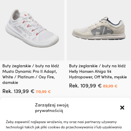
139,99 €.
119,99 €.
139,99 €.
od
wybrać
wybrać
99,
na
na
stronie
stronie
produktu
produktu
Ten
Ten
Buty żeglarskie / buty na łódź
Buty żeglarskie / buty na łódź
produkt
produkt
Musto Dynamic Pro II Adapt,
Helly Hansen Ahiga V4
ma
ma
White / Platinum / Oxy Fire,
Hydropower, Off White, męskie
wiele
wiele
damskie
Pierwotna
Aktua
Rek.
109,99
€
wariantów.
wariantów.
89,99
€
Pierwotna
Aktualna
cena
cena
Rek.
139,99
€
Opcje
Opcje
119,99
€
cena
cena
wynosiła:
wynosi
można
można
wynosiła:
wynosi:
109,99 €.
89,99 
wybrać
wybrać
Zarządzaj swoją
139,99 €.
119,99 €.
na
na
prywatnością
stronie
stronie
produktu
produktu
Żeby zapewnić najlepsze wrażenia, my oraz nasi partnerzy używamy
technologii takich jak pliki cookies do przechowywania i/lub uzyskiwania