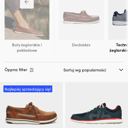
Buty żeglarskie i
Docksides
Techni
pokładowe
żeglarski
Öppna filter
Najlepiej sprzedający się!