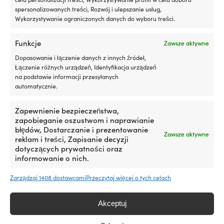
spersonalizowanych treści, Rozwój i ulepszanie usług,
Wykorzystywanie ograniczonych danych do wyboru treści.
Ten
Ten
Buty żeglarskie / buty na łódź
Buty żeglarskie / buty
produkt
produkt
Sebago Cyphon Sea Sport,
pokładowe Helly Hansen
ma
ma
Funkcje
Zawsze aktywne
Grey Navy (N25), męskie
Skagen F-1 Offshore, Off White
wiele
wiele
/ Cobalt 2.0, męskie
Pierwotna
Aktualna
Rek.
139,99
€
Dopasowanie i łączenie danych z innych źródeł,
wariantów.
wariantów.
99,99
€
cena
cena
Pierwotna
Aktua
Rek.
139,99
€
Łączenie różnych urządzeń, Identyfikacja urządzeń
Opcje
Opcje
119,99
€
wynosiła:
wynosi:
cena
cena
na podstawie informacji przesyłanych
można
można
139,99 €.
99,99 €.
wynosiła:
wynosi
automatycznie.
wybrać
wybrać
139,99 €.
119,99
na
na
stronie
stronie
Zapewnienie bezpieczeństwa,
produktu
produktu
zapobieganie oszustwom i naprawianie
błędów, Dostarczanie i prezentowanie
Zawsze aktywne
reklam i treści, Zapisanie decyzji
dotyczących prywatności oraz
informowanie o nich.
Zarządzaj 1408 dostawcami
Przeczytaj więcej o tych celach
Ten
Ten
Akceptuj
Buty żeglarskie / buty na łódź
Buty żeglarskie / buty na łódź
produkt
produkt
Helly Hansen Ahiga V4
Helly Hansen Revo Sail, Navy,
ma
ma