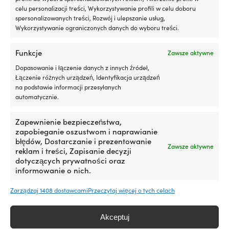
celu personalizacji treści, Wykorzystywanie profili w celu doboru
spersonalizowanych treści, Rozwój i ulepszanie usług,
Wykorzystywanie ograniczonych danych do wyboru treści.
Ten
Ten
Funkcje
Lekka kurtka / lekka kurtka
Kurtka żeglarska Musto Snug
Zawsze aktywne
produkt
produkt
puchowa Marine Classics Bay
Blouson 2.0, Navy/Carbon,
ma
ma
Dopasowanie i łączenie danych z innych źródeł,
Light Weight Jacket Navy,
damska
wiele
wiele
Łączenie różnych urządzeń, Identyfikacja urządzeń
męska
Pierwotna
Aktu
Rek.
209,99
€
wariantów.
wariantów.
na podstawie informacji przesyłanych
169,99
€
Pierwotna
Aktualna
cena
cena
Rek.
119,99
€
Opcje
Opcje
automatycznie.
69,99
€
cena
cena
wynosiła:
wynos
można
można
wynosiła:
wynosi:
209,99 €.
169,9
wybrać
wybrać
Zapewnienie bezpieczeństwa,
119,99 €.
69,99 €.
na
na
zapobieganie oszustwom i naprawianie
stronie
stronie
błędów, Dostarczanie i prezentowanie
produktu
produktu
Zawsze aktywne
reklam i treści, Zapisanie decyzji
dotyczących prywatności oraz
informowanie o nich.
Zarządzaj 1408 dostawcami
Przeczytaj więcej o tych celach
Akceptuj