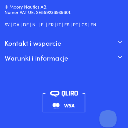
© Moory Nautics AB.
Numer VAT UE: SE559238939801.
SV
|
DA
|
DE
|
NL
|
FI
|
FR
|
IT
|
ES
|
PT
|
CS
|
EN
Kontakt i wsparcie
Śledź swoje zamówienie
Warunki i informacje
O Moory
Gwarancja cenowa
Telefonicznie 8:00-20:00 (+46 8251546 –
Wysyłka & dostawa
Angielski)
Zwroty i refundacje
Wyślij nam e-mail na adres info@moory.pl
Warunki sprzedaży
Polityka prywatności