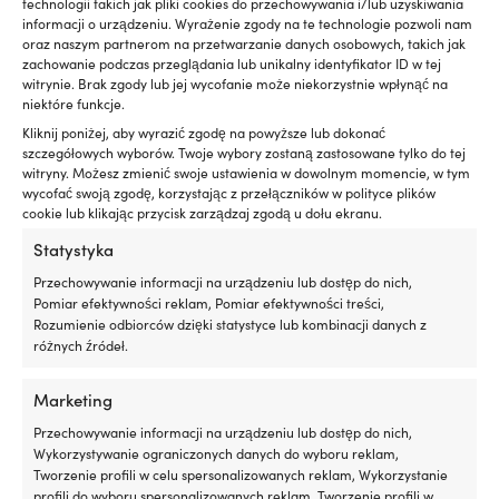
technologii takich jak pliki cookies do przechowywania i/lub uzyskiwania
informacji o urządzeniu. Wyrażenie zgody na te technologie pozwoli nam
oraz naszym partnerom na przetwarzanie danych osobowych, takich jak
zachowanie podczas przeglądania lub unikalny identyfikator ID w tej
witrynie. Brak zgody lub jej wycofanie może niekorzystnie wpłynąć na
niektóre funkcje.
Kliknij poniżej, aby wyrazić zgodę na powyższe lub dokonać
Ten
Lekka kurtka / lekka kurtka
szczegółowych wyborów. Twoje wybory zostaną zastosowane tylko do tej
produkt
puchowa Marine Classics Mary
witryny. Możesz zmienić swoje ustawienia w dowolnym momencie, w tym
ma
wycofać swoją zgodę, korzystając z przełączników w polityce plików
Light Weight Jacket Pink,
wiele
cookie lub klikając przycisk zarządzaj zgodą u dołu ekranu.
damska
Ten
wariantów.
Kurtka żeglarska North Sails
Pierwotna
Aktual
produkt
Rek.
119,99
€
Opcje
Statystyka
69,99
€
Leeward Jacket Phantom,
cena
cena
ma
można
męska
Przechowywanie informacji na urządzeniu lub dostęp do nich,
wynosiła:
wynosi
wiele
wybrać
Pierwotna
Aktualna
Pomiar efektywności reklam, Pomiar efektywności treści,
Rek.
199,99
€
119,99 €.
69,99 
wariantów.
na
189,99
€
cena
cena
Rozumienie odbiorców dzięki statystyce lub kombinacji danych z
Opcje
stronie
wynosiła:
wynosi:
różnych źródeł.
można
produktu
199,99 €.
189,99 €.
wybrać
na
Marketing
stronie
Przechowywanie informacji na urządzeniu lub dostęp do nich,
produktu
Wykorzystywanie ograniczonych danych do wyboru reklam,
Tworzenie profili w celu spersonalizowanych reklam, Wykorzystanie
profili do wyboru spersonalizowanych reklam, Tworzenie profili w