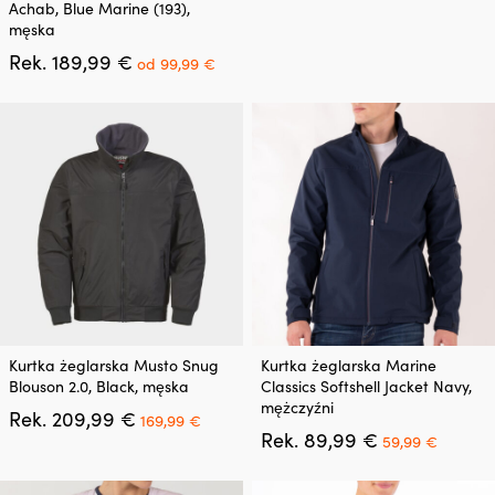
wybrać
Achab, Blue Marine (193),
ma
na
męska
wiele
stronie
Pierwotna
Aktualna
Rek.
189,99
€
wariantów.
od
99,99
€
produktu
cena
cena
Opcje
wynosiła:
wynosi:
można
189,99 €.
od
wybrać
99,99 €.
na
stronie
produktu
Ten
Ten
Kurtka żeglarska Musto Snug
Kurtka żeglarska Marine
produkt
produkt
Blouson 2.0, Black, męska
Classics Softshell Jacket Navy,
ma
ma
mężczyźni
Pierwotna
Aktualna
Rek.
209,99
€
wiele
wiele
169,99
€
cena
cena
Pierwotna
Aktual
Rek.
89,99
€
wariantów.
wariantów.
59,99
€
wynosiła:
wynosi:
cena
cena
Opcje
Opcje
209,99 €.
169,99 €.
wynosiła:
wynosi:
można
można