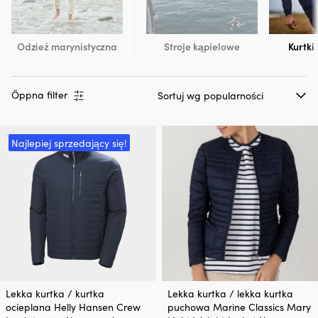
Odzież marynistyczna
Stroje kąpielowe
Kurtki
Öppna filter
Najlepiej sprzedający się!
Ten
Ten
Lekka kurtka / kurtka
Lekka kurtka / lekka kurtka
produkt
produkt
ocieplana Helly Hansen Crew
puchowa Marine Classics Mary
ma
ma