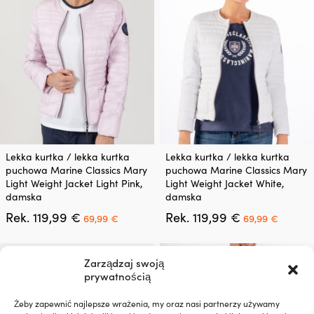
89,99 €.
59,99 
wybrać
wybrać
na
na
stronie
stronie
produktu
produktu
Ten
Ten
Lekka kurtka / lekka kurtka
Lekka kurtka / lekka kurtka
produkt
produkt
puchowa Marine Classics Mary
puchowa Marine Classics Mary
ma
ma
Light Weight Jacket Light Pink,
Light Weight Jacket White,
wiele
wiele
damska
damska
wariantów.
wariantów.
Pierwotna
Aktualna
Pierwotna
Aktual
Rek.
119,99
€
Rek.
119,99
€
Opcje
Opcje
69,99
€
69,99
€
cena
cena
cena
cena
można
można
wynosiła:
wynosi:
wynosiła:
wynosi
wybrać
wybrać
119,99 €.
69,99 €.
119,99 €.
69,99 
na
na
Zarządzaj swoją
stronie
stronie
prywatnością
produktu
produktu
Żeby zapewnić najlepsze wrażenia, my oraz nasi partnerzy używamy