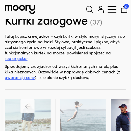
Na człowieku
-
Odzież
-
Odzież marynistyczna
-
Kurtki
0
załogowe
Kurtki załogowe
(37)
Szukaj:
crewjackor
Tutaj kupisz
– czyli kurtki w stylu marynistycznym do
aktywnego życia na łodzi. Stylowe, praktyczne i piękne, abyś
czuł się komfortowo w każdej sytuacji! Jeśli szukasz
funkcjonalnych kurtek na morze, powinieneś spojrzeć na
seglarjackor
.
Sprzedajemy crewjackor od wszystkich znanych marek, plus
kilka nieznanych. Oczywiście w naprawdę dobrych cenach (z
gwarancją ceny
) i z szalenie szybką dostawą.