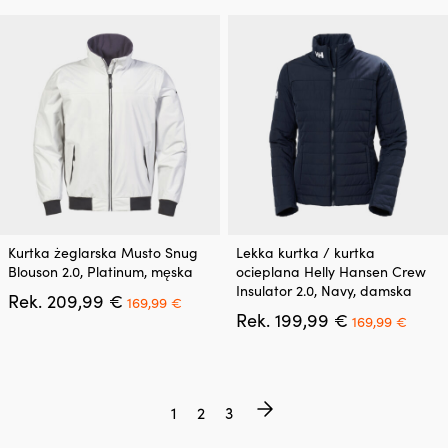
wynosiła:
wynosi:
wynosiła:
wynosi
można
można
119,99 €.
69,99 €.
159,99 €.
99,99 
wybrać
wybrać
na
na
stronie
stronie
produktu
produktu
Ten
Ten
Kurtka żeglarska Musto Snug
Lekka kurtka / kurtka
produkt
produkt
Blouson 2.0, Platinum, męska
ocieplana Helly Hansen Crew
ma
ma
Insulator 2.0, Navy, damska
Pierwotna
Aktualna
Rek.
209,99
€
wiele
wiele
169,99
€
cena
cena
Pierwotna
Aktua
Rek.
199,99
€
wariantów.
wariantów.
169,99
€
wynosiła:
wynosi:
cena
cena
Opcje
Opcje
209,99 €.
169,99 €.
wynosiła:
wynos
można
można
199,99 €.
169,9
wybrać
wybrać
na
na
1
2
3
stronie
stronie
produktu
produktu