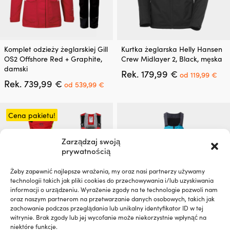
Ten
Ten
Komplet odzieży żeglarskiej Gill
Kurtka żeglarska Helly Hansen
produkt
produkt
OS2 Offshore Red + Graphite,
Crew Midlayer 2, Black, męska
ma
ma
damski
Pierwotna
Akt
Rek.
179,99
€
wiele
wiele
od
119,99
€
Pierwotna
Aktualna
cena
ce
Rek.
739,99
€
wariantów.
wariantów.
od
539,99
€
cena
cena
wynosiła:
wyn
Opcje
Opcje
wynosiła:
wynosi:
179,99 €.
od
można
można
739,99 €.
od
119
wybrać
wybrać
Cena pakietu!
539,99 €.
na
na
stronie
stronie
Zarządzaj swoją
produktu
produktu
prywatnością
Żeby zapewnić najlepsze wrażenia, my oraz nasi partnerzy używamy
technologii takich jak pliki cookies do przechowywania i/lub uzyskiwania
informacji o urządzeniu. Wyrażenie zgody na te technologie pozwoli nam
oraz naszym partnerom na przetwarzanie danych osobowych, takich jak
zachowanie podczas przeglądania lub unikalny identyfikator ID w tej
witrynie. Brak zgody lub jej wycofanie może niekorzystnie wpłynąć na
Ten
Ten
Odzież żeglarska Typhoon TX-
Spodnie żeglarskie Gill OS2
niektóre funkcje.
produkt
produkt