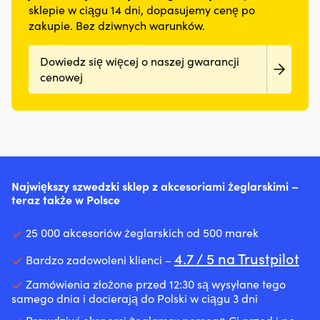
sklepie w ciągu 14 dni, dopasujemy cenę po
zakupie. Bez dziwnych warunków.
Dowiedz się więcej o naszej gwarancji
cenowej
Największy szwedzki sklep z akcesoriami żeglarskimi –
teraz także w Polsce
25 000 akcesoriów żeglarskich od 500 marek
4.7 / 5 na Trustpilot
Bardzo zadowoleni klienci –
Zamówienia złożone przed 12:30 są wysyłane tego
samego dnia i docierają do Polski w ciągu 3 dni