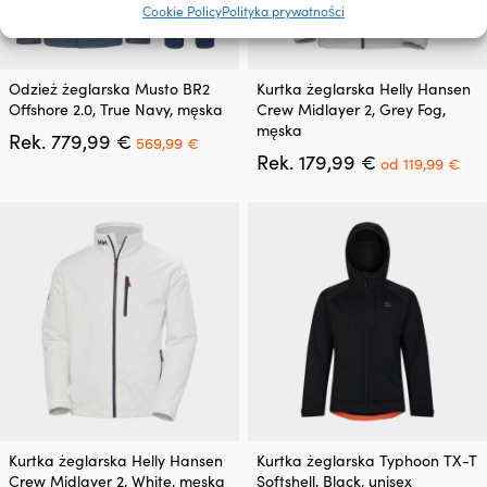
Cookie Policy
Polityka prywatności
Ten
Ten
Odzież żeglarska Musto BR2
Kurtka żeglarska Helly Hansen
produkt
produkt
Offshore 2.0, True Navy, męska
Crew Midlayer 2, Grey Fog,
ma
ma
męska
Pierwotna
Aktualna
Rek.
779,99
€
wiele
wiele
569,99
€
cena
cena
Pierwotna
Akt
Rek.
179,99
€
wariantów.
wariantów.
od
119,99
€
wynosiła:
wynosi:
cena
ce
Opcje
Opcje
779,99 €.
569,99 €.
wynosiła:
wyn
można
można
179,99 €.
od
wybrać
wybrać
119
na
na
stronie
stronie
produktu
produktu
Ten
Ten
Kurtka żeglarska Helly Hansen
Kurtka żeglarska Typhoon TX-T
produkt
produkt
Crew Midlayer 2, White, męska
Softshell, Black, unisex