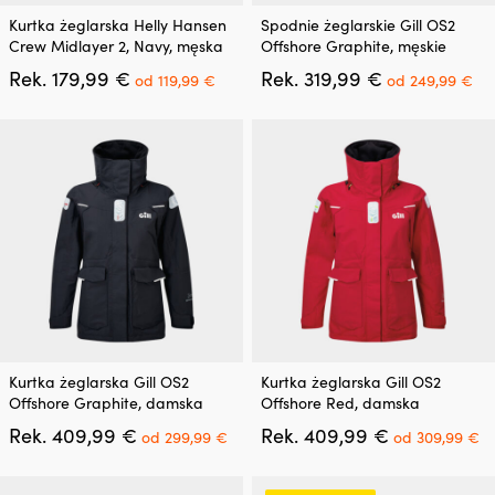
Ten
Ten
Kurtka żeglarska Helly Hansen
Spodnie żeglarskie Gill OS2
produkt
produkt
Crew Midlayer 2, Navy, męska
Offshore Graphite, męskie
ma
ma
Pierwotna
Aktualna
Pierwotna
Ak
Rek.
179,99
€
Rek.
319,99
€
wiele
wiele
od
119,99
€
od
249,99
€
cena
cena
cena
ce
wariantów.
wariantów.
wynosiła:
wynosi:
wynosiła:
wy
Opcje
Opcje
179,99 €.
od
319,99 €.
od
można
można
119,99 €.
24
wybrać
wybrać
na
na
stronie
stronie
produktu
produktu
Ten
Ten
Kurtka żeglarska Gill OS2
Kurtka żeglarska Gill OS2
produkt
produkt
Offshore Graphite, damska
Offshore Red, damska
ma
ma
Pierwotna
Aktualna
Pierwotna
A
Rek.
409,99
€
Rek.
409,99
€
wiele
wiele
od
299,99
€
od
309,99
€
cena
cena
cena
c
wariantów.
wariantów.
wynosiła:
wynosi:
wynosiła:
w
Opcje
Opcje
409,99 €.
od
409,99 €.
o