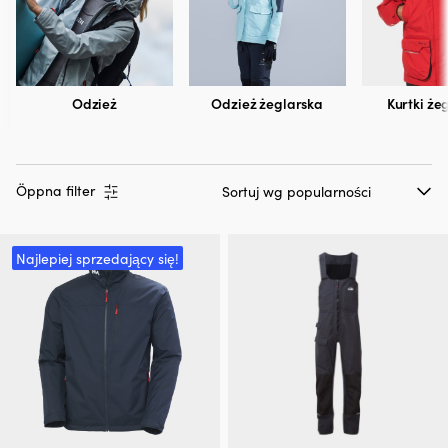
Odzież
Odzież żeglarska
Kurtki że
Öppna filter
Najlepiej sprzedający się!