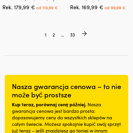
ma
ma
Pierwotna
Aktualna
Pierwotna
Akt
Rek.
179,99
€
Rek.
169,99
€
wiele
wiele
od
119,99
€
od
99,99
€
cena
cena
cena
ce
wariantów.
wariantów.
wynosiła:
wynosi:
wynosiła:
wyn
Opcje
Opcje
179,99 €.
od
169,99 €.
od
można
można
119,99 €.
99,
wybrać
wybrać
1
2
…
33
na
na
stronie
stronie
produktu
produktu
Nasza gwarancja cenowa – to nie
może być prostsze
Kup teraz, porównaj cenę później.
Nasza
gwarancja cenowa jest bardzo prosta:
dopasowujemy ceny do wszystkich sklepów na
całym świecie. Możesz spokojnie kupić swój sprzęt
już teraz – jeśli znajdziesz go taniej w innym