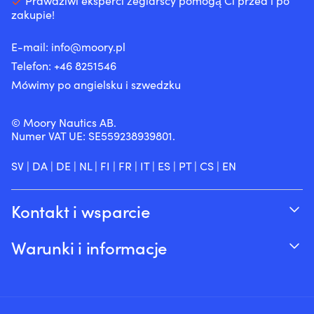
Prawdziwi eksperci żeglarscy pomogą Ci przed i po
zakupie!
E-mail:
info@moory.pl
Telefon:
+46 8251
546
Mówimy po angielsku i szwedzku
© Moory Nautics AB.
Numer VAT UE: SE559238939801.
SV
|
DA
|
DE
|
NL
|
FI
|
FR
|
IT
|
ES
|
PT
|
CS
|
EN
Kontakt i wsparcie
Śledź swoje zamówienie
Warunki i informacje
O Moory
Gwarancja cenowa
Telefonicznie 8:00-20:00 (+46 8251546 –
Wysyłka & dostawa
Angielski)