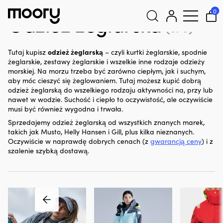
Na człowieku
-
Odzież
-
Odzież żeglarska
0
Odzież żeglarska
(579)
Szukaj:
odzież żeglarską
Tutaj kupisz
– czyli kurtki żeglarskie, spodnie
żeglarskie, zestawy żeglarskie i wszelkie inne rodzaje odzieży
morskiej. Na morzu trzeba być zarówno ciepłym, jak i suchym,
aby móc cieszyć się żeglowaniem. Tutaj możesz kupić dobrą
odzież żeglarską do wszelkiego rodzaju aktywności na, przy lub
nawet w wodzie. Suchość i ciepło to oczywistość, ale oczywiście
musi być również wygodna i trwała.
Sprzedajemy odzież żeglarską od wszystkich znanych marek,
takich jak Musto, Helly Hansen i Gill, plus kilka nieznanych.
Oczywiście w naprawdę dobrych cenach (z
gwarancją ceny
) i z
szalenie szybką dostawą.