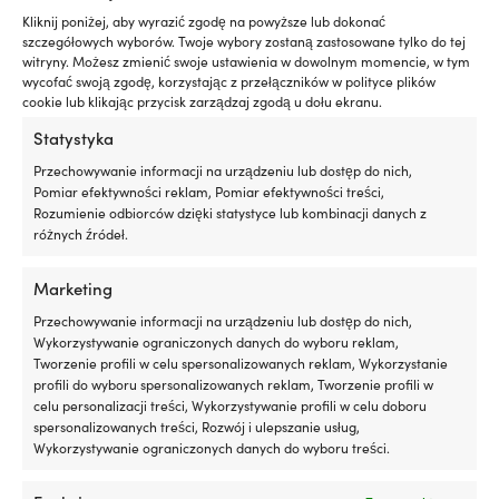
3+ Offshore, Red, unisex
Offshore Bluejay, mężczyźni
ma
ma
Kliknij poniżej, aby wyrazić zgodę na powyższe lub dokonać
Pierwotna
Aktualna
Pierwotna
Ak
Rek.
709,99
€
Rek.
319,99
€
wiele
wiele
szczegółowych wyborów. Twoje wybory zostaną zastosowane tylko do tej
od
559,99
€
od
249,99
€
cena
cena
cena
ce
wariantów.
wariantów.
witryny. Możesz zmienić swoje ustawienia w dowolnym momencie, w tym
wynosiła:
wynosi:
wynosiła:
wy
wycofać swoją zgodę, korzystając z przełączników w polityce plików
Opcje
Opcje
709,99 €.
od
319,99 €.
od
cookie lub klikając przycisk zarządzaj zgodą u dołu ekranu.
można
można
559,99 €.
24
wybrać
wybrać
Statystyka
na
na
stronie
stronie
Przechowywanie informacji na urządzeniu lub dostęp do nich,
produktu
produktu
Pomiar efektywności reklam, Pomiar efektywności treści,
Rozumienie odbiorców dzięki statystyce lub kombinacji danych z
różnych źródeł.
Marketing
Przechowywanie informacji na urządzeniu lub dostęp do nich,
Ten
Ten
Wykorzystywanie ograniczonych danych do wyboru reklam,
Kurtka żeglarska Gill OS2
Spodnie żeglarskie Musto BR2
produkt
produkt
Tworzenie profili w celu spersonalizowanych reklam, Wykorzystanie
Offshore Graphite, męska
Offshore 2.0, Black, mężczyźni
ma
ma
profili do wyboru spersonalizowanych reklam, Tworzenie profili w
Pierwotna
Aktualna
Pierwotna
Aktua
Rek.
409,99
€
Rek.
319,99
€
wiele
wiele
od
319,99
€
249,99
€
celu personalizacji treści, Wykorzystywanie profili w celu doboru
cena
cena
cena
cena
wariantów.
wariantów.
spersonalizowanych treści, Rozwój i ulepszanie usług,
wynosiła:
wynosi:
wynosiła:
wynos
Opcje
Opcje
Wykorzystywanie ograniczonych danych do wyboru treści.
409,99 €.
od
319,99 €.
249,9
można
można
319,99 €.
wybrać
wybrać