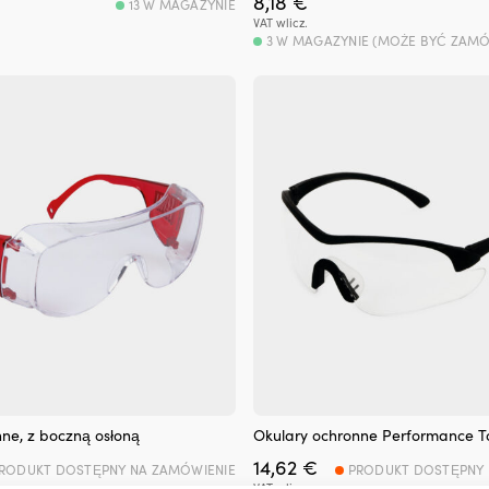
8,18
€
13 W MAGAZYNIE
VAT wlicz.
3 W MAGAZYNIE (MOŻE BYĆ ZAM
ne, z boczną osłoną
Okulary ochronne Performance T
14,62
€
RODUKT DOSTĘPNY NA ZAMÓWIENIE
PRODUKT DOSTĘPNY 
VAT wlicz.