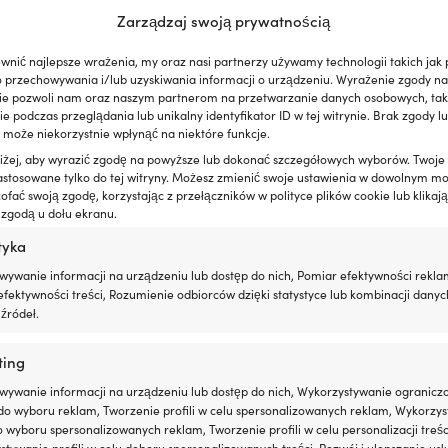
Zarządzaj swoją prywatnością
wnić najlepsze wrażenia, my oraz nasi partnerzy używamy technologii takich jak p
o przechowywania i/lub uzyskiwania informacji o urządzeniu. Wyrażenie zgody na
ie pozwoli nam oraz naszym partnerom na przetwarzanie danych osobowych, taki
 podczas przeglądania lub unikalny identyfikator ID w tej witrynie. Brak zgody lu
 może niekorzystnie wpłynąć na niektóre funkcje.
oniżej, aby wyrazić zgodę na powyższe lub dokonać szczegółowych wyborów. Twoje
astosowane tylko do tej witryny. Możesz zmienić swoje ustawienia w dowolnym m
fać swoją zgodę, korzystając z przełączników w polityce plików cookie lub klikają
 zgodą u dołu ekranu.
tyka
wywanie informacji na urządzeniu lub dostęp do nich, Pomiar efektywności rekla
fektywności treści, Rozumienie odbiorców dzięki statystyce lub kombinacji danyc
źródeł.
ne Performance Tools, z
ting
askiem + osłonami bocznymi
wywanie informacji na urządzeniu lub dostęp do nich, Wykorzystywanie ogranicz
RODUKT DOSTĘPNY NA ZAMÓWIENIE
do wyboru reklam, Tworzenie profili w celu spersonalizowanych reklam, Wykorzys
do wyboru spersonalizowanych reklam, Tworzenie profili w celu personalizacji treśc
tywanie profili w celu doboru spersonalizowanych treści, Rozwój i ulepszanie usł