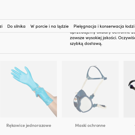
okulary ochronne
Tutaj kupisz
do 
niezbędne, gdy malujesz, szlifujes
oczu, a dzięki okularom ochronn
zi
Do silnika
W porcie i na lądzie
Pielęgnacja i konserwacja łodzi
Sprzedajemy okulary ochronne za
zawsze wysokiej jakości. Oczywi
szybką dostawą.
Rękawice jednorazowe
Maski ochronne