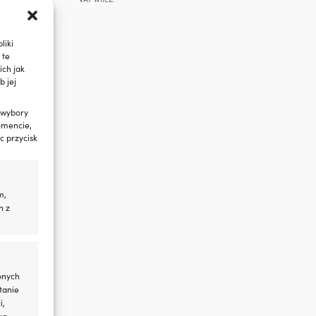
liki
 te
ch jak
b jej
 wybory
omencie,
c przycisk
m,
h z
onych
tanie
i,
ug,