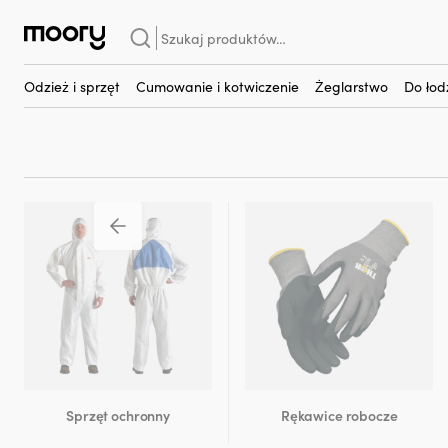
Na człowieku
-
Sprzęt ochronny
-
Okulary ochronne
Szukaj:
Okulary ochronne
(7)
Odzież i sprzęt
Cumowanie i kotwiczenie
Żeglarstwo
Do łod
Sprzęt ochronny
Rękawice robocze