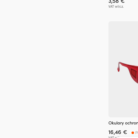
3,58
€
VAT wlicz.
Okulary ochron
16,46
€
P
VAT wlicz.