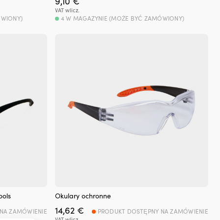
9,10
€
VAT wlicz.
ÓWIONY)
4 W MAGAZYNIE (MOŻE BYĆ ZAMÓWIONY)
ools
Okulary ochronne
14,62
€
NA ZAMÓWIENIE
PRODUKT DOSTĘPNY NA ZAMÓWIENIE
VAT wlicz.