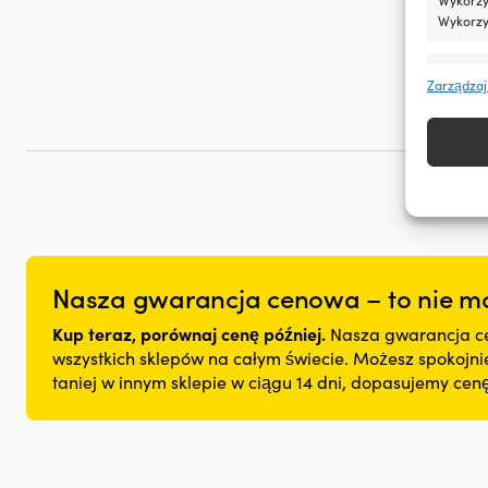
Wykorzy
Funkcj
Zarządzaj
Dopasow
Identyfi
Zapewn
napraw
treści
inform
Nasza gwarancja cenowa – to nie mo
Kup teraz, porównaj cenę później.
Nasza gwarancja ce
wszystkich sklepów na całym świecie. Możesz spokojnie 
taniej w innym sklepie w ciągu 14 dni, dopasujemy ce