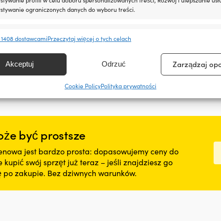
stywanie ograniczonych danych do wyboru treści.
e
Zawsze 
 1408 dostawcami
Przeczytaj więcej o tych celach
anie i łączenie danych z innych źródeł, Łączenie różnych urządzeń,
kacja urządzeń na podstawie informacji przesyłanych automatycznie.
Zarządzaj op
Akceptuj
Odrzuć
ienie bezpieczeństwa, zapobieganie oszustwom i
Cookie Policy
Polityka prywatności
ianie błędów, Dostarczanie i prezentowanie reklam i
Zawsze 
, Zapisanie decyzji dotyczących prywatności oraz
owanie o nich.
że być prostsze
nowa jest bardzo prosta: dopasowujemy ceny do
kupić swój sprzęt już teraz – jeśli znajdziesz go
nę po zakupie. Bez dziwnych warunków.