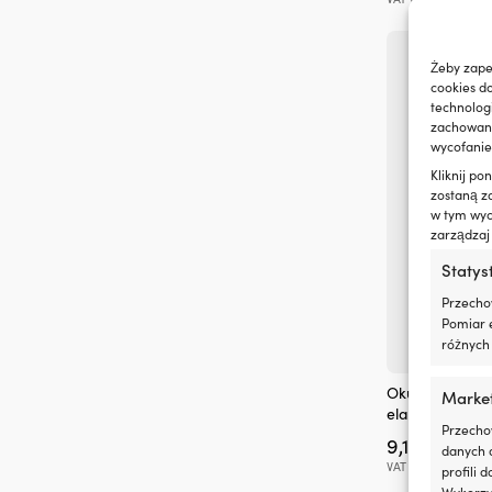
Żeby zape
cookies d
technolog
zachowanie
wycofanie
Kliknij p
zostaną z
w tym wyco
zarządzaj
Statys
Przecho
Pomiar e
różnych 
Okulary ochron
Marke
elastycznym p
Przecho
9,10
€
P
danych 
VAT wlicz.
profili 
Wykorzys