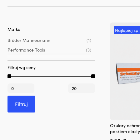
Marka
Najlepiej sp
Brüder Mannesmann
(1)
Performance Tools
(3)
Filtruj wg ceny
Cena
Cena
min
max
Filtruj
Okulary ochro
paskiem elast