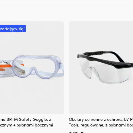
rzedający się!
nne BR-M Safety Goggle, z
Okulary ochronne z ochroną UV 
ycznym + osłonami bocznymi
Tools, regulowane, z osłonami bo