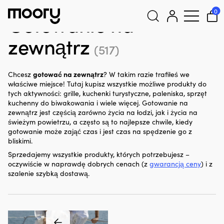
W porcie i na lądzie
-
Gotowanie na zewnątrz
0
Gotowanie na
zewnątrz
Szukaj:
(517)
gotować na zewnątrz
Chcesz
? W takim razie trafiłeś we
właściwe miejsce! Tutaj kupisz wszystkie możliwe produkty do
tych aktywności: grille, kuchenki turystyczne, paleniska, sprzęt
kuchenny do biwakowania i wiele więcej. Gotowanie na
zewnątrz jest częścią zarówno życia na łodzi, jak i życia na
świeżym powietrzu, a często są to najlepsze chwile, kiedy
gotowanie może zająć czas i jest czas na spędzenie go z
bliskimi.
Sprzedajemy wszystkie produkty, których potrzebujesz –
oczywiście w naprawdę dobrych cenach (z
gwarancją ceny
) i z
szalenie szybką dostawą.