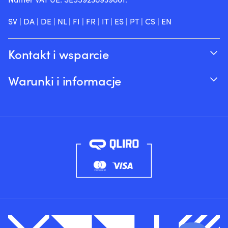
SV
|
DA
|
DE
|
NL
|
FI
|
FR
|
IT
|
ES
|
PT
|
CS
|
EN
Kontakt i wsparcie
Śledź swoje zamówienie
Warunki i informacje
O Moory
Gwarancja cenowa
Telefonicznie 8:00-20:00 (+46 8251546 –
Wysyłka & dostawa
Angielski)
Zwroty i refundacje
Wyślij nam e-mail na adres info@moory.pl
Warunki sprzedaży
Polityka prywatności