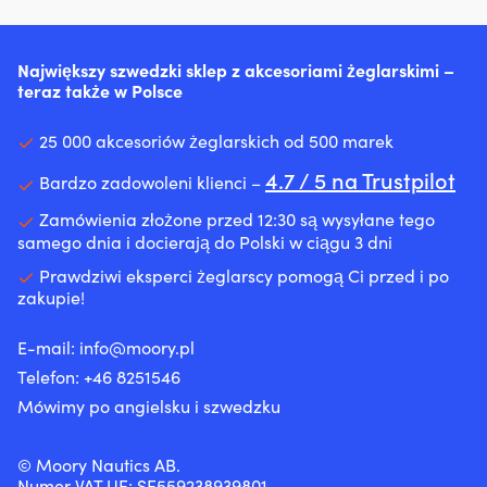
Największy szwedzki sklep z akcesoriami żeglarskimi –
teraz także w Polsce
25 000 akcesoriów żeglarskich od 500 marek
4.7 / 5 na Trustpilot
Bardzo zadowoleni klienci –
Zamówienia złożone przed 12:30 są wysyłane tego
samego dnia i docierają do Polski w ciągu 3 dni
Prawdziwi eksperci żeglarscy pomogą Ci przed i po
zakupie!
E-mail:
info@moory.pl
Telefon:
+46 8251
546
Mówimy po angielsku i szwedzku
© Moory Nautics AB.
Numer VAT UE: SE559238939801.