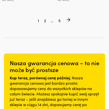
od
od
wybrać
wybrać
2,11 €
0,91 €
na
na
do
do
stronie
stronie
5,51 €
2,38 €
produktu
produktu
1
2
…
5
Nasza gwarancja cenowa – to nie
może być prostsze
Kup teraz, porównaj cenę później.
Nasza
gwarancja cenowa jest bardzo prosta:
dopasowujemy ceny do wszystkich sklepów na
całym świecie. Możesz spokojnie kupić swój sprzęt
już teraz – jeśli znajdziesz go taniej w innym
sklepie w ciągu 14 dni, dopasujemy cenę po