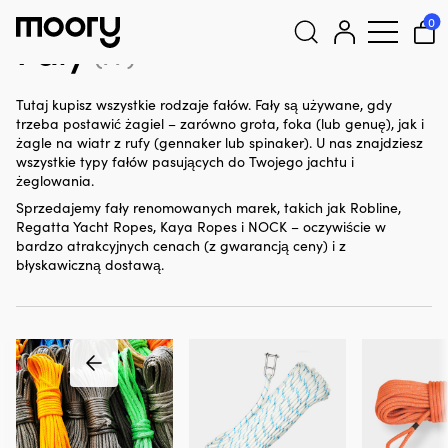
Żeglarstwo
-
Liny żeglarskie
-
Fały
0
Fały
(77)
Szukaj:
Tutaj kupisz wszystkie rodzaje fałów. Fały są używane, gdy
trzeba postawić żagiel – zarówno grota, foka (lub genuę), jak i
żagle na wiatr z rufy (gennaker lub spinaker). U nas znajdziesz
wszystkie typy fałów pasujących do Twojego jachtu i
żeglowania.
Sprzedajemy fały renomowanych marek, takich jak Robline,
Regatta Yacht Ropes, Kaya Ropes i NOCK – oczywiście w
bardzo atrakcyjnych cenach (z gwarancją ceny) i z
błyskawiczną dostawą.