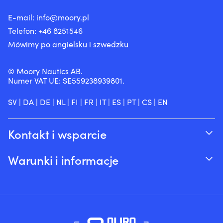
E-mail:
info@moory.pl
Telefon:
+46 8251
546
Mówimy po angielsku i szwedzku
© Moory Nautics AB.
Numer VAT UE: SE559238939801.
SV
|
DA
|
DE
|
NL
|
FI
|
FR
|
IT
|
ES
|
PT
|
CS
|
EN
Kontakt i wsparcie
Śledź swoje zamówienie
Warunki i informacje
O Moory
Gwarancja cenowa
Telefonicznie 8:00-20:00 (+46 8251546 –
Wysyłka & dostawa
Angielski)
Zwroty i refundacje