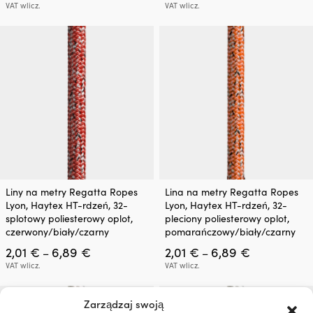
cen:
cen:
można
można
VAT wlicz.
VAT wlicz.
od
od
wybrać
wybrać
1,19 €
2,01 €
na
na
do
do
stronie
stronie
4,41 €
6,89 €
produktu
produktu
Ten
Ten
Liny na metry Regatta Ropes
Lina na metry Regatta Ropes
produkt
produkt
Lyon, Haytex HT-rdzeń, 32-
Lyon, Haytex HT-rdzeń, 32-
ma
ma
splotowy poliesterowy oplot,
pleciony poliesterowy oplot,
wiele
wiele
czerwony/biały/czarny
pomarańczowy/biały/czarny
wariantów.
wariantów.
Zakres
Zakres
2,01
€
6,89
€
2,01
€
6,89
€
Opcje
Opcje
–
–
cen:
cen:
można
można
VAT wlicz.
VAT wlicz.
od
od
wybrać
wybrać
2,01 €
2,01 €
na
na
do
do
Zarządzaj swoją
stronie
stronie