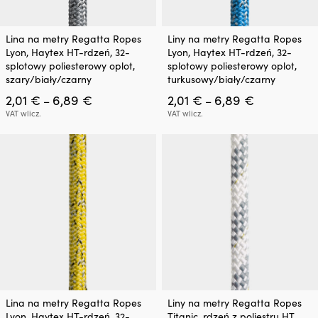
Ten
Ten
Lina na metry Regatta Ropes
Liny na metry Regatta Ropes
produkt
produkt
Lyon, Haytex HT-rdzeń, 32-
Lyon, Haytex HT-rdzeń, 32-
ma
ma
splotowy poliesterowy oplot,
splotowy poliesterowy oplot,
wiele
wiele
szary/biały/czarny
turkusowy/biały/czarny
wariantów.
wariantów.
Zakres
Zakres
2,01
€
6,89
€
2,01
€
6,89
€
Opcje
Opcje
–
–
cen:
cen:
można
można
VAT wlicz.
VAT wlicz.
od
od
wybrać
wybrać
2,01 €
2,01 €
na
na
do
do
stronie
stronie
6,89 €
6,89 €
produktu
produktu
Ten
Ten
Lina na metry Regatta Ropes
Liny na metry Regatta Ropes
produkt
produkt
Lyon, Haytex HT-rdzeń, 32-
Titanic, rdzeń z poliestru HT,