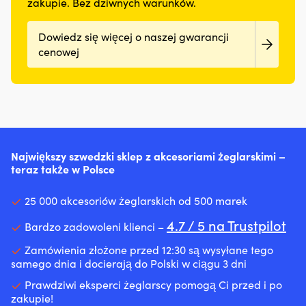
zakupie. Bez dziwnych warunków.
Dowiedz się więcej o naszej gwarancji
cenowej
Największy szwedzki sklep z akcesoriami żeglarskimi –
teraz także w Polsce
25 000 akcesoriów żeglarskich od 500 marek
4.7 / 5 na Trustpilot
Bardzo zadowoleni klienci –
Zamówienia złożone przed 12:30 są wysyłane tego
samego dnia i docierają do Polski w ciągu 3 dni
Prawdziwi eksperci żeglarscy pomogą Ci przed i po
zakupie!