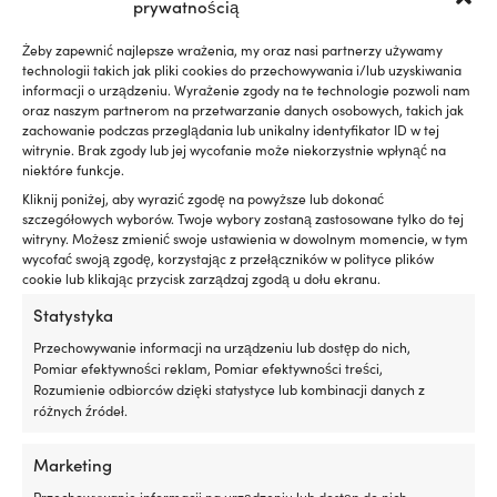
6,89 €
6,89 €
prywatnością
produktu
produktu
Żeby zapewnić najlepsze wrażenia, my oraz nasi partnerzy używamy
technologii takich jak pliki cookies do przechowywania i/lub uzyskiwania
informacji o urządzeniu. Wyrażenie zgody na te technologie pozwoli nam
oraz naszym partnerom na przetwarzanie danych osobowych, takich jak
zachowanie podczas przeglądania lub unikalny identyfikator ID w tej
witrynie. Brak zgody lub jej wycofanie może niekorzystnie wpłynąć na
niektóre funkcje.
Kliknij poniżej, aby wyrazić zgodę na powyższe lub dokonać
Ten
Ten
szczegółowych wyborów. Twoje wybory zostaną zastosowane tylko do tej
Lina na metry Regatta Ropes
Lina na metry Regatta Ropes
produkt
produkt
witryny. Możesz zmienić swoje ustawienia w dowolnym momencie, w tym
Titanic, rdzeń z poliestru HT,
Titanic, rdzeń z poliestru HT,
ma
ma
wycofać swoją zgodę, korzystając z przełączników w polityce plików
oplot z 32-splotowego
oplot 32-splotowy z poliestru,
wiele
wiele
cookie lub klikając przycisk zarządzaj zgodą u dołu ekranu.
poliestru, biały/czerwony
biały/czarny
wariantów.
wariantów.
Zakres
Zakres
1,19
€
4,41
€
1,19
€
4,41
€
Statystyka
Opcje
Opcje
–
–
cen:
cen:
można
można
VAT wlicz.
VAT wlicz.
Przechowywanie informacji na urządzeniu lub dostęp do nich,
od
od
wybrać
wybrać
Pomiar efektywności reklam, Pomiar efektywności treści,
1,19 €
1,19 €
na
na
Rozumienie odbiorców dzięki statystyce lub kombinacji danych z
do
do
stronie
stronie
różnych źródeł.
4,41 €
4,41 €
produktu
produktu
Marketing
Przechowywanie informacji na urządzeniu lub dostęp do nich,