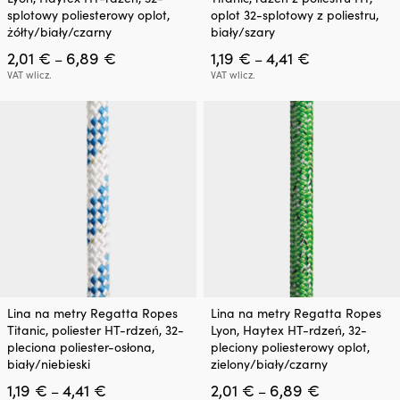
ma
ma
splotowy poliesterowy oplot,
oplot 32-splotowy z poliestru,
wiele
wiele
żółty/biały/czarny
biały/szary
wariantów.
wariantów.
Zakres
Zakres
2,01
€
6,89
€
1,19
€
4,41
€
Opcje
Opcje
–
–
cen:
cen:
można
można
VAT wlicz.
VAT wlicz.
od
od
wybrać
wybrać
2,01 €
1,19 €
na
na
do
do
stronie
stronie
6,89 €
4,41 €
produktu
produktu
Ten
Ten
Lina na metry Regatta Ropes
Lina na metry Regatta Ropes
produkt
produkt
Titanic, poliester HT-rdzeń, 32-
Lyon, Haytex HT-rdzeń, 32-
ma
ma
pleciona poliester-osłona,
pleciony poliesterowy oplot,
wiele
wiele
biały/niebieski
zielony/biały/czarny
wariantów.
wariantów.
Zakres
Zakres
1,19
€
4,41
€
2,01
€
6,89
€
Opcje
Opcje
–
–