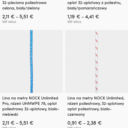
32-pleciona poliestrowa
oplot 32-splotowy z poliestru,
wiele
wiele
osłona, biały/zielony
biały/pomarańczowy
wariantów.
wariantów.
Zakres
Zakres
2,11
€
5,51
€
1,19
€
4,41
€
Opcje
Opcje
–
–
cen:
cen:
można
można
VAT wlicz.
VAT wlicz.
od
od
wybrać
wybrać
2,11 €
1,19 €
na
na
do
do
stronie
stronie
5,51 €
4,41 €
produktu
produktu
Ten
Ten
Lina na metry NOCK Unlimited
Lina na metry NOCK Unlimited,
produkt
produkt
Pro, rdzeń UHMWPE 78, oplot
rdzeń poliestrowy, 32-splotowy
ma
ma
poliestrowy 32-splotowy, biało-
oplot poliestrowy, biało-
wiele
wiele
niebieski
czerwony
wariantów.
wariantów.
Zakres
Zakres
2,11
€
5,51
€
0,91
€
2,38
€
Opcje
Opcje
–
–
cen:
cen:
można
można
VAT wlicz.
VAT wlicz.