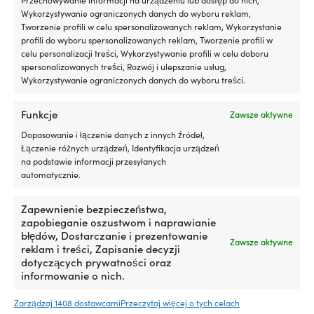
Wykorzystywanie ograniczonych danych do wyboru reklam,
Tworzenie profili w celu spersonalizowanych reklam, Wykorzystanie
profili do wyboru spersonalizowanych reklam, Tworzenie profili w
celu personalizacji treści, Wykorzystywanie profili w celu doboru
spersonalizowanych treści, Rozwój i ulepszanie usług,
Ten
Ten
Wykorzystywanie ograniczonych danych do wyboru treści.
Lina na metry NOCK Unlimited
Lina na metry Regatta Ropes
produkt
produkt
Pro, rdzeń UHMWPE 78, oplot
Atlanta, rdzeń Dyneema SK78,
ma
ma
poliestrowy 32-splotowy,
oplot poliestrowy 32-splotowy,
Funkcje
Zawsze aktywne
wiele
wiele
biały/czerwony
granatowy/czerwony
wariantów.
wariantów.
Dopasowanie i łączenie danych z innych źródeł,
Zakres
Zakres
2,11
€
5,51
€
4,41
€
10,57
€
Opcje
Opcje
–
–
Łączenie różnych urządzeń, Identyfikacja urządzeń
cen:
cen:
można
można
VAT wlicz.
VAT wlicz.
na podstawie informacji przesyłanych
od
od
wybrać
wybrać
automatycznie.
2,11 €
4,41 €
na
na
do
do
stronie
stronie
Zapewnienie bezpieczeństwa,
5,51 €
10,57 €
produktu
produktu
zapobieganie oszustwom i naprawianie
błędów, Dostarczanie i prezentowanie
Zawsze aktywne
reklam i treści, Zapisanie decyzji
dotyczących prywatności oraz
informowanie o nich.
Zarządzaj 1408 dostawcami
Przeczytaj więcej o tych celach