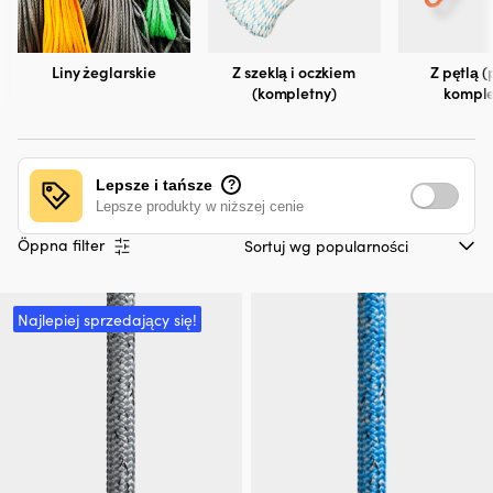
Liny żeglarskie
Z szeklą i oczkiem
Z pętlą 
(kompletny)
komple
Lepsze i tańsze
?
Lepsze produkty w niższej cenie
Öppna filter
Najlepiej sprzedający się!