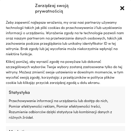
od
od
wybrać
wybrać
Zarządzaj swoją
2,01 €
2,01 €
na
na
prywatnością
do
do
stronie
stronie
6,89 €
6,89 €
produktu
produktu
Żeby zapewnić najlepsze wrażenia, my oraz nasi partnerzy używamy
technologii takich jak pliki cookies do przechowywania i/lub uzyskiwania
informacji o urządzeniu. Wyrażenie zgody na te technologie pozwoli nam
oraz naszym partnerom na przetwarzanie danych osobowych, takich jak
zachowanie podczas przeglądania lub unikalny identyfikator ID w tej
witrynie. Brak zgody lub jej wycofanie może niekorzystnie wpłynąć na
niektóre funkcje.
Kliknij poniżej, aby wyrazić zgodę na powyższe lub dokonać
szczegółowych wyborów. Twoje wybory zostaną zastosowane tylko do tej
witryny. Możesz zmienić swoje ustawienia w dowolnym momencie, w tym
Ten
Ten
Lina na metry Regatta Ropes
Lina na metry Regatta Ropes
wycofać swoją zgodę, korzystając z przełączników w polityce plików
produkt
produkt
Titanic, rdzeń z poliestru HT,
Titanic, rdzeń z poliestru HT,
cookie lub klikając przycisk zarządzaj zgodą u dołu ekranu.
ma
ma
oplot z 32-splotowego
oplot 32-splotowy z poliestru,
wiele
wiele
Statystyka
poliestru, biały/czerwony
biały/czarny
wariantów.
wariantów.
Zakres
Zakres
Przechowywanie informacji na urządzeniu lub dostęp do nich,
1,19
€
4,41
€
1,19
€
4,41
€
Opcje
Opcje
–
–
cen:
cen:
Pomiar efektywności reklam, Pomiar efektywności treści,
można
można
VAT wlicz.
VAT wlicz.
od
od
Rozumienie odbiorców dzięki statystyce lub kombinacji danych z
wybrać
wybrać
1,19 €
1,19 €
różnych źródeł.
na
na
do
do
stronie
stronie
4,41 €
4,41 €
produktu
produktu