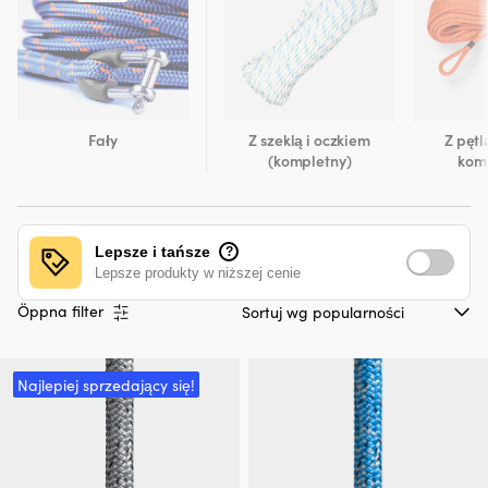
Fały
Z szeklą i oczkiem
Z pętl
(kompletny)
kom
Lepsze i tańsze
?
Lepsze produkty w niższej cenie
Öppna filter
Najlepiej sprzedający się!