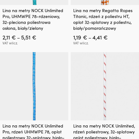
Ten
Ten
Lina na metry NOCK Unlimited
Lina na metry Regatta Ropes
produkt
produkt
Pro, UHMWPE 78-rdzeniowy,
Titanic, rdzeń z poliestru HT,
ma
ma
32-pleciona poliestrowa
oplot 32-splotowy z poliestru,
wiele
wiele
osłona, biały/zielony
biały/pomarańczowy
wariantów.
wariantów.
Zakres
Zakres
2,11
€
5,51
€
1,19
€
4,41
€
Opcje
Opcje
–
–
cen:
cen:
można
można
VAT wlicz.
VAT wlicz.
od
od
wybrać
wybrać
2,11 €
1,19 €
na
na
do
do
stronie
stronie
5,51 €
4,41 €
produktu
produktu
Ten
Ten
Lina na metry NOCK Unlimited
Lina na metry NOCK Unlimited,
produkt
produkt
Pro, rdzeń UHMWPE 78, oplot
rdzeń poliestrowy, 32-splotowy
ma
ma
poliestrowy 32-splotowy, biało-
oplot poliestrowy, biało-