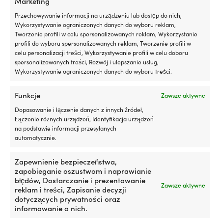
Marketing
Przechowywanie informacji na urządzeniu lub dostęp do nich,
Wykorzystywanie ograniczonych danych do wyboru reklam,
Tworzenie profili w celu spersonalizowanych reklam, Wykorzystanie
profili do wyboru spersonalizowanych reklam, Tworzenie profili w
celu personalizacji treści, Wykorzystywanie profili w celu doboru
spersonalizowanych treści, Rozwój i ulepszanie usług,
Wykorzystywanie ograniczonych danych do wyboru treści.
Ten
Ten
Lina na metry NOCK Unlimited
Lina na metry Regatta Ropes
Funkcje
produkt
produkt
Zawsze aktywne
Pro, rdzeń UHMWPE 78, oplot
Atlanta, rdzeń Dyneema SK78,
ma
ma
poliestrowy 32-splotowy,
oplot poliestrowy 32-splotowy,
Dopasowanie i łączenie danych z innych źródeł,
wiele
wiele
biały/czerwony
granatowy/czerwony
Łączenie różnych urządzeń, Identyfikacja urządzeń
wariantów.
wariantów.
na podstawie informacji przesyłanych
Zakres
Zakres
2,11
€
5,51
€
4,41
€
10,57
€
Opcje
Opcje
–
–
automatycznie.
cen:
cen:
można
można
VAT wlicz.
VAT wlicz.
od
od
wybrać
wybrać
2,11 €
4,41 €
na
na
Zapewnienie bezpieczeństwa,
do
do
stronie
stronie
zapobieganie oszustwom i naprawianie
5,51 €
10,57 €
produktu
produktu
błędów, Dostarczanie i prezentowanie
Zawsze aktywne
reklam i treści, Zapisanie decyzji
dotyczących prywatności oraz
informowanie o nich.