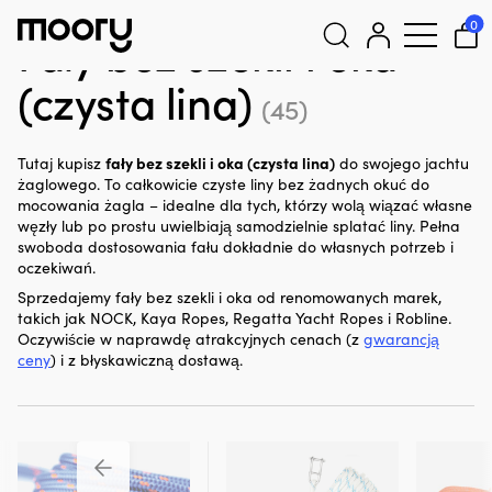
Żeglarstwo
-
Liny żeglarskie
-
Fały
-
Bez szekli i oka (czysta lina)
0
Fały bez szekli i oka
(czysta lina)
Szukaj:
(45)
fały bez szekli i oka (czysta lina)
Tutaj kupisz
do swojego jachtu
żaglowego. To całkowicie czyste liny bez żadnych okuć do
mocowania żagla – idealne dla tych, którzy wolą wiązać własne
węzły lub po prostu uwielbiają samodzielnie splatać liny. Pełna
swoboda dostosowania fału dokładnie do własnych potrzeb i
oczekiwań.
Sprzedajemy fały bez szekli i oka od renomowanych marek,
takich jak NOCK, Kaya Ropes, Regatta Yacht Ropes i Robline.
Oczywiście w naprawdę atrakcyjnych cenach (z
gwarancją
ceny
) i z błyskawiczną dostawą.