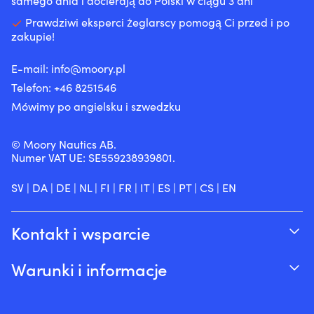
samego dnia i docierają do Polski w ciągu 3 dni
Prawdziwi eksperci żeglarscy pomogą Ci przed i po
zakupie!
E-mail:
info@moory.pl
Telefon:
+46 8251
546
Mówimy po angielsku i szwedzku
© Moory Nautics AB.
Numer VAT UE: SE559238939801.
SV
|
DA
|
DE
|
NL
|
FI
|
FR
|
IT
|
ES
|
PT
|
CS
|
EN
Kontakt i wsparcie
Śledź swoje zamówienie
Warunki i informacje
O Moory
Gwarancja cenowa
Telefonicznie 8:00-20:00 (+46 8251546 –