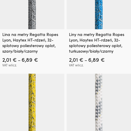
Ten
Ten
Lina na metry Regatta Ropes
Liny na metry Regatta Ropes
produkt
produkt
Lyon, Haytex HT-rdzeń, 32-
Lyon, Haytex HT-rdzeń, 32-
ma
ma
splotowy poliesterowy oplot,
splotowy poliesterowy oplot,
wiele
wiele
szary/biały/czarny
turkusowy/biały/czarny
wariantów.
wariantów.
Zakres
Zakres
2,01
€
6,89
€
2,01
€
6,89
€
Opcje
Opcje
–
–
cen:
cen:
można
można
VAT wlicz.
VAT wlicz.
od
od
wybrać
wybrać
2,01 €
2,01 €
na
na
do
do
stronie
stronie
6,89 €
6,89 €
produktu
produktu