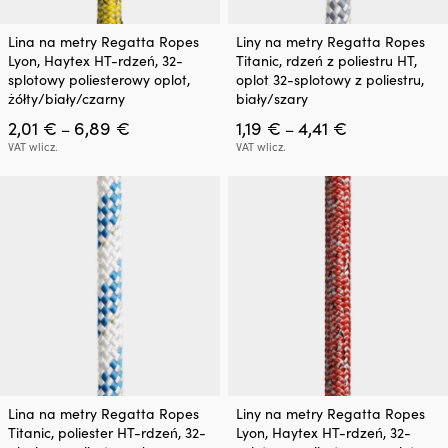
Ten
Ten
Lina na metry Regatta Ropes
Liny na metry Regatta Ropes
produkt
produkt
Lyon, Haytex HT-rdzeń, 32-
Titanic, rdzeń z poliestru HT,
ma
ma
splotowy poliesterowy oplot,
oplot 32-splotowy z poliestru,
wiele
wiele
żółty/biały/czarny
biały/szary
wariantów.
wariantów.
Zakres
Zakres
2,01
€
6,89
€
1,19
€
4,41
€
Opcje
Opcje
–
–
cen:
cen:
można
można
VAT wlicz.
VAT wlicz.
od
od
wybrać
wybrać
2,01 €
1,19 €
na
na
do
do
stronie
stronie
6,89 €
4,41 €
produktu
produktu
Ten
Ten
Lina na metry Regatta Ropes
Liny na metry Regatta Ropes
produkt
produkt
Titanic, poliester HT-rdzeń, 32-
Lyon, Haytex HT-rdzeń, 32-
ma
ma