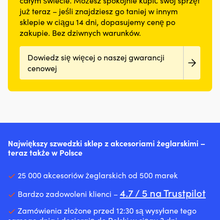
całym świecie. Możesz spokojnie kupić swój sprzęt
już teraz – jeśli znajdziesz go taniej w innym
sklepie w ciągu 14 dni, dopasujemy cenę po
zakupie. Bez dziwnych warunków.
Dowiedz się więcej o naszej gwarancji
cenowej
Największy szwedzki sklep z akcesoriami żeglarskimi –
teraz także w Polsce
25 000 akcesoriów żeglarskich od 500 marek
4.7 / 5 na Trustpilot
Bardzo zadowoleni klienci –
Zamówienia złożone przed 12:30 są wysyłane tego