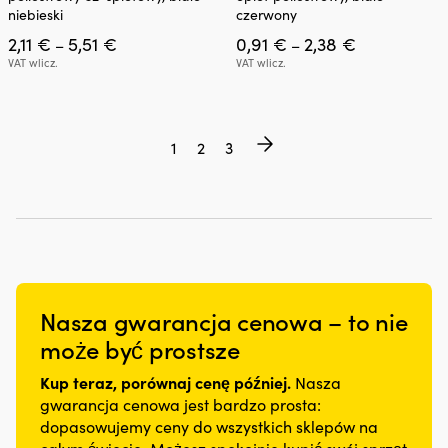
wiele
wiele
niebieski
czerwony
wariantów.
wariantów.
Zakres
Zakres
2,11
€
5,51
€
0,91
€
2,38
€
Opcje
Opcje
–
–
cen:
cen:
można
można
VAT wlicz.
VAT wlicz.
od
od
wybrać
wybrać
2,11 €
0,91 €
na
na
do
do
stronie
stronie
5,51 €
2,38 €
produktu
produktu
1
2
3
Nasza gwarancja cenowa – to nie
może być prostsze
Kup teraz, porównaj cenę później.
Nasza
gwarancja cenowa jest bardzo prosta:
dopasowujemy ceny do wszystkich sklepów na