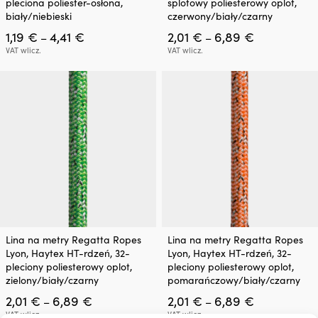
pleciona poliester-osłona,
splotowy poliesterowy oplot,
wiele
wiele
biały/niebieski
czerwony/biały/czarny
wariantów.
wariantów.
Zakres
Zakres
1,19
€
4,41
€
2,01
€
6,89
€
Opcje
Opcje
–
–
cen:
cen:
można
można
VAT wlicz.
VAT wlicz.
od
od
wybrać
wybrać
1,19 €
2,01 €
na
na
do
do
stronie
stronie
4,41 €
6,89 €
produktu
produktu
Ten
Ten
Lina na metry Regatta Ropes
Lina na metry Regatta Ropes
produkt
produkt
Lyon, Haytex HT-rdzeń, 32-
Lyon, Haytex HT-rdzeń, 32-
ma
ma
pleciony poliesterowy oplot,
pleciony poliesterowy oplot,
wiele
wiele
zielony/biały/czarny
pomarańczowy/biały/czarny
wariantów.
wariantów.
Zakres
Zakres
2,01
€
6,89
€
2,01
€
6,89
€
Opcje
Opcje
–
–
cen:
cen:
można
można
VAT wlicz.
VAT wlicz.