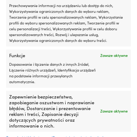
cena
cena
439,99
€
VAT wlicz.
Przechowywanie informacji na urządzeniu lub dostęp do nich,
wynosiła:
wyno
VAT wlicz.
Wykorzystywanie ograniczonych danych do wyboru reklam,
449,99 €.
359,
Tworzenie profili w celu spersonalizowanych reklam, Wykorzystanie
profili do wyboru spersonalizowanych reklam, Tworzenie profili w
celu personalizacji treści, Wykorzystywanie profili w celu doboru
spersonalizowanych treści, Rozwój i ulepszanie usług,
Wykorzystywanie ograniczonych danych do wyboru treści.
Funkcje
Zawsze aktywne
Nasza gwarancja cenowa – to nie
Dopasowanie i łączenie danych z innych źródeł,
może być prostsze
Łączenie różnych urządzeń, Identyfikacja urządzeń
na podstawie informacji przesyłanych
Kup teraz, porównaj cenę później.
Nasza
automatycznie.
gwarancja cenowa jest bardzo prosta:
dopasowujemy ceny do wszystkich sklepów na
Zapewnienie bezpieczeństwa,
całym świecie. Możesz spokojnie kupić swój sprzęt
zapobieganie oszustwom i naprawianie
już teraz – jeśli znajdziesz go taniej w innym
błędów, Dostarczanie i prezentowanie
Zawsze aktywne
sklepie w ciągu 14 dni, dopasujemy cenę po
reklam i treści, Zapisanie decyzji
zakupie. Bez dziwnych warunków.
dotyczących prywatności oraz
informowanie o nich.
Dowiedz się więcej o naszej gwarancji