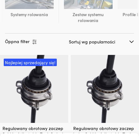
Systemy rolowania
Zestaw systemu
Profile 
rolowania
Öppna filter
Najlepiej sprzedający się!
Regulowany obrotowy zaczep
Regulowany obrotowy zaczep
Seldén Adjustable Tack Swivel,
halsu Seldén Adjustable Tack