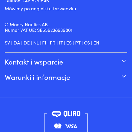
Telefon:
+46 8251
546
Mówimy po angielsku i szwedzku
© Moory Nautics AB.
Numer VAT UE: SE559238939801.
SV
|
DA
|
DE
|
NL
|
FI
|
FR
|
IT
|
ES
|
PT
|
CS
|
EN
Kontakt i wsparcie
Śledź swoje zamówienie
Warunki i informacje
O Moory
Gwarancja cenowa
Telefonicznie 8:00-20:00 (+46 8251546 –
Wysyłka & dostawa
Angielski)
Zwroty i refundacje
Wyślij nam e-mail na adres info@moory.pl
Warunki sprzedaży