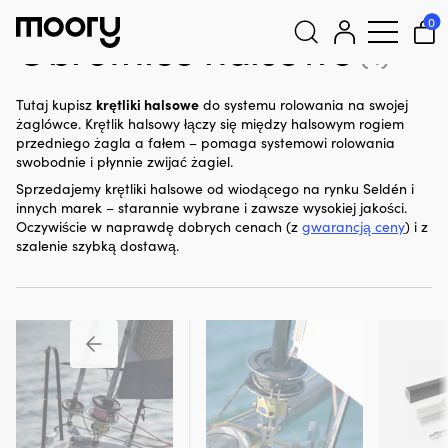
Żeglarstwo
-
Systemy rolowania
-
Obrotnice halsowe
0
Obrotnice halsowe
(4)
Szukaj:
krętliki halsowe
Tutaj kupisz
do systemu rolowania na swojej
żaglówce. Krętlik halsowy łączy się między halsowym rogiem
przedniego żagla a fałem – pomaga systemowi rolowania
swobodnie i płynnie zwijać żagiel.
Sprzedajemy krętliki halsowe od wiodącego na rynku Seldén i
innych marek – starannie wybrane i zawsze wysokiej jakości.
Oczywiście w naprawdę dobrych cenach (z
gwarancją ceny
) i z
szalenie szybką dostawą.