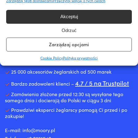
Zarządzaj 1408 dostawcami
Przeczytaj więcej o tych celach
cenowej
Akceptuj
Odrzuć
Zarządzaj opcjami
Największy szwedzki sklep z akcesoriami żeglarskimi –
teraz także w Polsce
Cookie Policy
Polityka prywatności
25 000 akcesoriów żeglarskich od 500 marek
4.7 / 5 na Trustpilot
Bardzo zadowoleni klienci –
Zamówienia złożone przed 12:30 są wysyłane tego
samego dnia i docierają do Polski w ciągu 3 dni
Prawdziwi eksperci żeglarscy pomogą Ci przed i po
zakupie!
E-mail:
info@moory.pl