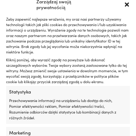
do GX10
Swivel, do GX7.5
Zarządzaj swoją
prywatnością
PRODUKT DOSTĘPNY NA
PRODUKT DOSTĘPNY NA
ZAMÓWIENIE
ZAMÓWIENIE
Żeby zapewnić najlepsze wrażenia, my oraz nasi partnerzy używamy
289,99
€
239,99
€
technologii takich jak pliki cookies do przechowywania i/lub uzyskiwania
VAT wlicz.
VAT wlicz.
informacji o urządzeniu. Wyrażenie zgody na te technologie pozwoli nam
oraz naszym partnerom na przetwarzanie danych osobowych, takich jak
zachowanie podczas przeglądania lub unikalny identyfikator ID w tej
Outlet!
witrynie. Brak zgody lub jej wycofanie może niekorzystnie wpłynąć na
niektóre funkcje.
Kliknij poniżej, aby wyrazić zgodę na powyższe lub dokonać
szczegółowych wyborów. Twoje wybory zostaną zastosowane tylko do tej
witryny. Możesz zmienić swoje ustawienia w dowolnym momencie, w tym
wycofać swoją zgodę, korzystając z przełączników w polityce plików
cookie lub klikając przycisk zarządzaj zgodą u dołu ekranu.
Statystyka
Przechowywanie informacji na urządzeniu lub dostęp do nich,
Pomiar efektywności reklam, Pomiar efektywności treści,
Regulowany obrotowy zaczep
Regulowany obrotowy zaczep
Rozumienie odbiorców dzięki statystyce lub kombinacji danych z
Seldén Adjustable Tack Swivel,
halsowy Seldén Adjustable
różnych źródeł.
do GX15
Tack Swivel, do GX25
1 W MAGAZYNIE (MOŻE BYĆ
1 W MAGAZYNIE
Marketing
Pierwotna
Aktu
Rek.
449,99
€
ZAMÓWIONY)
359,99
€