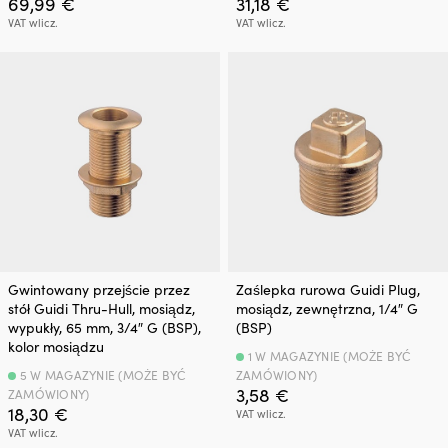
69,99
€
31,18
€
VAT wlicz.
VAT wlicz.
Gwintowany przejście przez
Zaślepka rurowa Guidi Plug,
stół Guidi Thru-Hull, mosiądz,
mosiądz, zewnętrzna, 1/4″ G
wypukły, 65 mm, 3/4″ G (BSP),
(BSP)
kolor mosiądzu
1 W MAGAZYNIE (MOŻE BYĆ
5 W MAGAZYNIE (MOŻE BYĆ
ZAMÓWIONY)
3,58
€
ZAMÓWIONY)
18,30
€
VAT wlicz.
VAT wlicz.