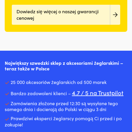
Dowiedz się więcej o naszej gwarancji
cenowej
Największy szwedzki sklep z akcesoriami żeglarskimi –
teraz także w Polsce
25 000 akcesoriów żeglarskich od 500 marek
4.7 / 5 na Trustpilot
Bardzo zadowoleni klienci –
Zamówienia złożone przed 12:30 są wysyłane tego
samego dnia i docierają do Polski w ciągu 3 dni
Prawdziwi eksperci żeglarscy pomogą Ci przed i po
zakupie!