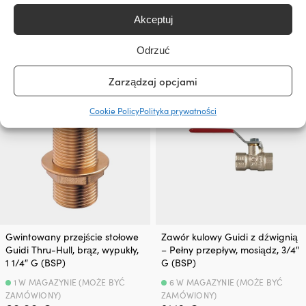
1 W MAGAZYNIE (MOŻE BYĆ
7 W MAGAZYNIE (MOŻE BYĆ
ZAMÓWIONY)
Akceptuj
69,99
€
ZAMÓWIONY)
21,06
€
VAT wlicz.
Odrzuć
VAT wlicz.
Zarządzaj opcjami
Cookie Policy
Polityka prywatności
Gwintowany przejście stołowe
Zawór kulowy Guidi z dźwignią
Guidi Thru-Hull, brąz, wypukły,
– Pełny przepływ, mosiądz, 3/4″
1 1/4″ G (BSP)
G (BSP)
1 W MAGAZYNIE (MOŻE BYĆ
6 W MAGAZYNIE (MOŻE BYĆ
ZAMÓWIONY)
ZAMÓWIONY)