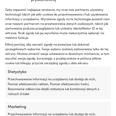
Końcówka węża Guidi Hose
Końcówka węża Guidi Hose
Connector Male, mosiądz, 1
Connector Male, mosiądz, 1/4″
Żeby zapewnić najlepsze wrażenia, my oraz nasi partnerzy używamy
1/4″ G (BSP) (zewnętrzny) do
G (BSP) (zewnętrzny) do 8 mm
technologii takich jak pliki cookies do przechowywania i/lub uzyskiwania
węża 32 mm (1 1/4″)
(5/16″) węża
informacji o urządzeniu. Wyrażenie zgody na te technologie pozwoli nam
oraz naszym partnerom na przetwarzanie danych osobowych, takich jak
2 W MAGAZYNIE (MOŻE BYĆ
1 W MAGAZYNIE (MOŻE BYĆ
zachowanie podczas przeglądania lub unikalny identyfikator ID w tej
ZAMÓWIONY)
ZAMÓWIONY)
witrynie. Brak zgody lub jej wycofanie może niekorzystnie wpłynąć na
14,62
€
3,58
€
niektóre funkcje.
VAT wlicz.
VAT wlicz.
Kliknij poniżej, aby wyrazić zgodę na powyższe lub dokonać
szczegółowych wyborów. Twoje wybory zostaną zastosowane tylko do tej
witryny. Możesz zmienić swoje ustawienia w dowolnym momencie, w tym
wycofać swoją zgodę, korzystając z przełączników w polityce plików
cookie lub klikając przycisk zarządzaj zgodą u dołu ekranu.
Statystyka
Przechowywanie informacji na urządzeniu lub dostęp do nich,
Pomiar efektywności reklam, Pomiar efektywności treści,
Rozumienie odbiorców dzięki statystyce lub kombinacji danych z
różnych źródeł.
Marketing
Końcówka węża Guidi Hose
Końcówka węża Guidi Hose
Przechowywanie informacji na urządzeniu lub dostęp do nich,
Connector Male, mosiądz, 3/8″
Connector Male, mosiądz, 1/2″