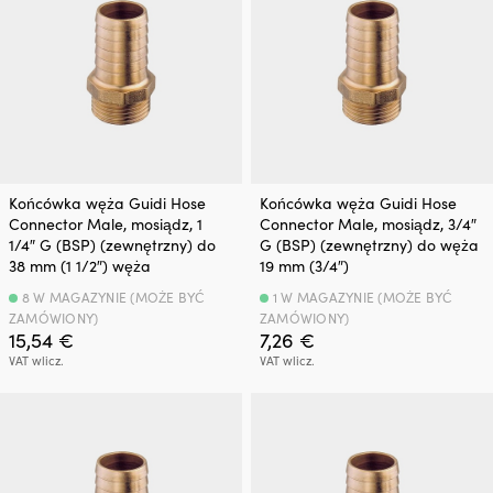
Końcówka węża Guidi Hose
Końcówka węża Guidi Hose
Connector Male, mosiądz, 1
Connector Male, mosiądz, 3/4″
1/4″ G (BSP) (zewnętrzny) do
G (BSP) (zewnętrzny) do węża
38 mm (1 1/2″) węża
19 mm (3/4″)
8 W MAGAZYNIE (MOŻE BYĆ
1 W MAGAZYNIE (MOŻE BYĆ
ZAMÓWIONY)
ZAMÓWIONY)
15,54
€
7,26
€
VAT wlicz.
VAT wlicz.