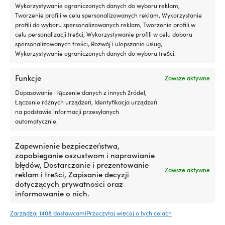
Wykorzystywanie ograniczonych danych do wyboru reklam,
G (BSP) (zewnętrzny) do 13
G (BSP) (zewnętrzny) do węża
Tworzenie profili w celu spersonalizowanych reklam, Wykorzystanie
mm (1/2″) węża
19 mm (3/4″)
profili do wyboru spersonalizowanych reklam, Tworzenie profili w
1 W MAGAZYNIE (MOŻE BYĆ
9 W MAGAZYNIE (MOŻE BYĆ
celu personalizacji treści, Wykorzystywanie profili w celu doboru
ZAMÓWIONY)
ZAMÓWIONY)
spersonalizowanych treści, Rozwój i ulepszanie usług,
4,50
€
6,34
€
Wykorzystywanie ograniczonych danych do wyboru treści.
VAT wlicz.
VAT wlicz.
Funkcje
Zawsze aktywne
Dopasowanie i łączenie danych z innych źródeł,
Łączenie różnych urządzeń, Identyfikacja urządzeń
na podstawie informacji przesyłanych
automatycznie.
Zapewnienie bezpieczeństwa,
zapobieganie oszustwom i naprawianie
błędów, Dostarczanie i prezentowanie
Zawsze aktywne
reklam i treści, Zapisanie decyzji
dotyczących prywatności oraz
informowanie o nich.
Końcówka węża Guidi Hose
Zawór kulowy Guidi Lever
Connector Male, mosiądz, 1
Operated Ball – Full Flow,
1/2″ G (BSP) (zewnętrzny) do
mosiądz, 1 1/4″ G (BSP)
Zarządzaj 1408 dostawcami
Przeczytaj więcej o tych celach
38 mm (1 1/2″) węża