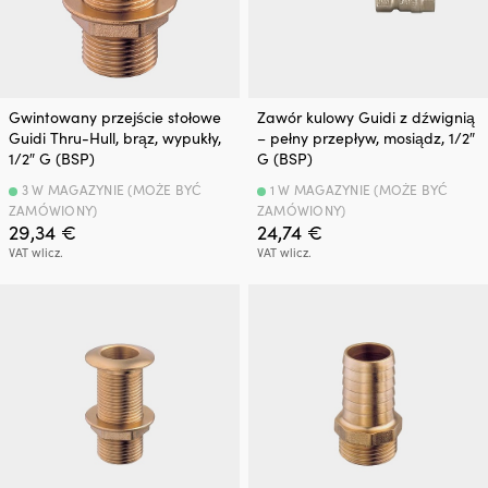
Gwintowany przejście stołowe
Zawór kulowy Guidi z dźwignią
Guidi Thru-Hull, brąz, wypukły,
– pełny przepływ, mosiądz, 1/2″
1/2″ G (BSP)
G (BSP)
3 W MAGAZYNIE (MOŻE BYĆ
1 W MAGAZYNIE (MOŻE BYĆ
ZAMÓWIONY)
ZAMÓWIONY)
29,34
€
24,74
€
VAT wlicz.
VAT wlicz.