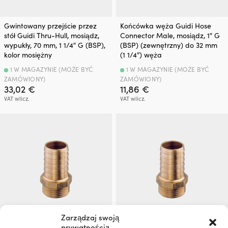
Gwintowany przejście przez
Końcówka węża Guidi Hose
stół Guidi Thru-Hull, mosiądz,
Connector Male, mosiądz, 1″ G
wypukły, 70 mm, 1 1/4″ G (BSP),
(BSP) (zewnętrzny) do 32 mm
kolor mosiężny
(1 1/4″) węża
1 W MAGAZYNIE (MOŻE BYĆ
1 W MAGAZYNIE (MOŻE BYĆ
ZAMÓWIONY)
ZAMÓWIONY)
33,02
€
11,86
€
VAT wlicz.
VAT wlicz.
Zarządzaj swoją
prywatnością