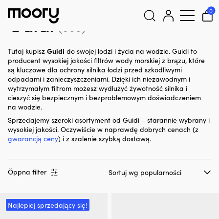
Guidi
0
Guidi
(399)
Szukaj:
Guidi
Tutaj kupisz
do swojej łodzi i życia na wodzie. Guidi to
producent wysokiej jakości filtrów wody morskiej z brązu, które
są kluczowe dla ochrony silnika łodzi przed szkodliwymi
odpadami i zanieczyszczeniami. Dzięki ich niezawodnym i
wytrzymałym filtrom możesz wydłużyć żywotność silnika i
cieszyć się bezpiecznym i bezproblemowym doświadczeniem
na wodzie.
Sprzedajemy szeroki asortyment od Guidi – starannie wybrany i
wysokiej jakości. Oczywiście w naprawdę dobrych cenach (z
gwarancją ceny
) i z szalenie szybką dostawą.
Öppna filter
Najlepiej sprzedający się!