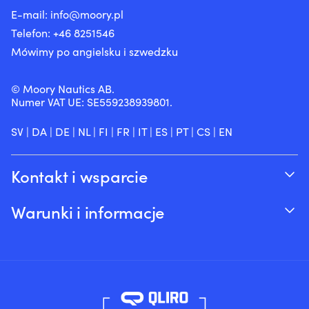
E-mail:
info@moory.pl
Telefon:
+46 8251
546
Mówimy po angielsku i szwedzku
© Moory Nautics AB.
Numer VAT UE: SE559238939801.
SV
|
DA
|
DE
|
NL
|
FI
|
FR
|
IT
|
ES
|
PT
|
CS
|
EN
Kontakt i wsparcie
Śledź swoje zamówienie
Warunki i informacje
O Moory
Gwarancja cenowa
Telefonicznie 8:00-20:00 (+46 8251546 –
Wysyłka & dostawa
Angielski)
Zwroty i refundacje
Wyślij nam e-mail na adres info@moory.pl