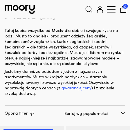
Musto
0
Musto
(263)
Szukaj:
Musto
Tutaj kupisz wszystko od
dla siebie i swojego życia na
łodzi. Musto to angielski producent odzieży żeglarskiej,
kombinezonów żeglarskich, kurtek żeglarskich i spodni
żeglarskich – ale także wszystkiego, od czapek, szortów i
koszulek po torby i odzież ogólnie. Musto jest liderem na rynku i
oferuje najpiękniejsze i najbardziej zaawansowane modele –
oczywiście, nie są tanie, ale są doskonałe i stylowe.
Jesteśmy dumni, że posiadamy jeden z najszerszych
asortymentów Musto w krajach nordyckich – starannie
wyselekcjonowany i zawsze wysokiej jakości. Oczywiście w
naprawdę dobrych cenach (z
gwarancją ceny
) i z szalenie
szybką dostawą.
Öppna filter