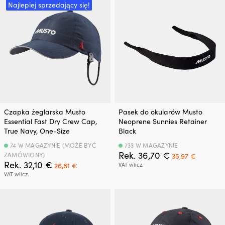
Najlepiej sprzedający się!
Czapka żeglarska Musto
Pasek do okularów Musto
Essential Fast Dry Crew Cap,
Neoprene Sunnies Retainer
True Navy, One-Size
Black
74 W MAGAZYNIE (MOŻE BYĆ
733 W MAGAZYNIE
Pierwotna
Aktualn
Rek.
36,70
€
ZAMÓWIONY)
35,97
€
Pierwotna
Aktualna
cena
cena
Rek.
32,10
€
26,81
€
VAT wlicz.
cena
cena
wynosiła:
wynosi:
VAT wlicz.
wynosiła:
wynosi:
36,70 €.
35,97 €.
32,10 €.
26,81 €.