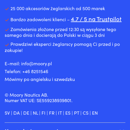
25 000 akcesoriów żeglarskich od 500 marek
4.7 / 5 na Trustpilot
Bardzo zadowoleni klienci –
Zamówienia złożone przed 12:30 są wysyłane tego
samego dnia i docierają do Polski w ciągu 3 dni
Prawdziwi eksperci żeglarscy pomogą Ci przed i po
zakupie!
E-mail:
info@moory.pl
Telefon:
+46 8251
546
Mówimy po angielsku i szwedzku
© Moory Nautics AB.
Numer VAT UE: SE559238939801.
SV
|
DA
|
DE
|
NL
|
FI
|
FR
|
IT
|
ES
|
PT
|
CS
|
EN