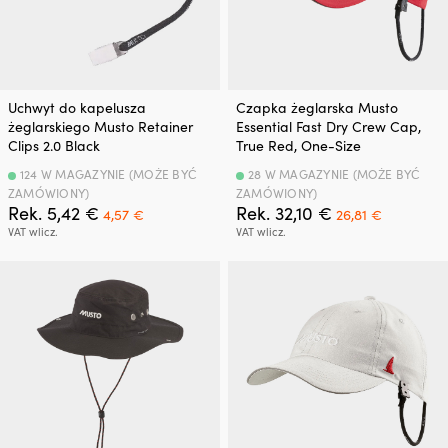
Uchwyt do kapelusza
Czapka żeglarska Musto
żeglarskiego Musto Retainer
Essential Fast Dry Crew Cap,
Clips 2.0 Black
True Red, One-Size
124 W MAGAZYNIE (MOŻE BYĆ
28 W MAGAZYNIE (MOŻE BYĆ
ZAMÓWIONY)
ZAMÓWIONY)
Pierwotna
Aktualna
Pierwotna
Aktualna
Rek.
5,42
€
Rek.
32,10
€
4,57
€
26,81
€
cena
cena
cena
cena
VAT wlicz.
VAT wlicz.
wynosiła:
wynosi:
wynosiła:
wynosi:
5,42 €.
4,57 €.
32,10 €.
26,81 €.