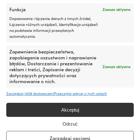
cena
cena
wariantów.
15 W MAGAZYNIE (MOŻE BYĆ
wynosiła:
wynosi:
Opcje
ZAMÓWIONY)
Funkcje
Zawsze aktywne
779,99 €.
569,99 €.
Pierwotna
Aktualna
Rek.
32,10
€
można
26,81
€
cena
cena
wybrać
Dopasowanie i łączenie danych z innych źródeł,
VAT wlicz.
wynosiła:
wynosi:
na
Łączenie różnych urządzeń, Identyfikacja urządzeń
32,10 €.
26,81 €.
stronie
na podstawie informacji przesyłanych
produktu
automatycznie.
Zapewnienie bezpieczeństwa,
zapobieganie oszustwom i naprawianie
błędów, Dostarczanie i prezentowanie
Zawsze aktywne
reklam i treści, Zapisanie decyzji
dotyczących prywatności oraz
informowanie o nich.
Zarządzaj 1408 dostawcami
Przeczytaj więcej o tych celach
Ten
Wodoodporne etui na telefon
Spodnie żeglarskie Musto BR2
produkt
Musto Evolution Waterproof
Offshore 2.0, Black, damskie
Akceptuj
ma
Smart Phone Case 2.0 Black
Pierwotna
Ak
Rek.
319,99
€
wiele
od
229,99
€
cena
ce
wariantów.
10 W MAGAZYNIE
Odrzuć
wynosiła:
wy
22,90
€
Opcje
319,99 €.
od
można
VAT wlicz.
Zarządzaj opcjami