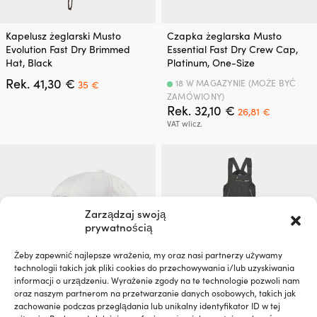
Ten
Kapelusz żeglarski Musto
Czapka żeglarska Musto
produkt
Evolution Fast Dry Brimmed
Essential Fast Dry Crew Cap,
ma
Hat, Black
Platinum, One-Size
wiele
Pierwotna
Aktualna
Rek.
41,30
€
wariantów.
18 W MAGAZYNIE (MOŻE BYĆ
35
€
cena
cena
Opcje
ZAMÓWIONY)
wynosiła:
wynosi:
Pierwotna
Aktualna
Rek.
32,10
€
można
26,81
€
41,30 €.
35 €.
cena
cena
wybrać
VAT wlicz.
wynosiła:
wynosi:
na
32,10 €.
26,81 €.
stronie
produktu
Zarządzaj swoją
prywatnością
Żeby zapewnić najlepsze wrażenia, my oraz nasi partnerzy używamy
technologii takich jak pliki cookies do przechowywania i/lub uzyskiwania
informacji o urządzeniu. Wyrażenie zgody na te technologie pozwoli nam
oraz naszym partnerom na przetwarzanie danych osobowych, takich jak
Ten
zachowanie podczas przeglądania lub unikalny identyfikator ID w tej
Czapka żeglarska Musto
Spodnie żeglarskie Musto BR2