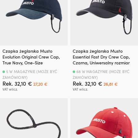
Czapka żeglarska Musto
Czapka żeglarska Musto
Evolution Original Crew Cap,
Essential Fast Dry Crew Cap,
True Navy, One-Size
Czarna, Uniwersalny rozmiar
5 W MAGAZYNIE (MOŻE BYĆ
68 W MAGAZYNIE (MOŻE BYĆ
ZAMÓWIONY)
ZAMÓWIONY)
Pierwotna
Aktualna
Pierwotna
Aktualna
Rek.
32,10
€
Rek.
32,10
€
27,20
€
26,81
€
cena
cena
cena
cena
VAT wlicz.
VAT wlicz.
wynosiła:
wynosi:
wynosiła:
wynosi:
32,10 €.
27,20 €.
32,10 €.
26,81 €.