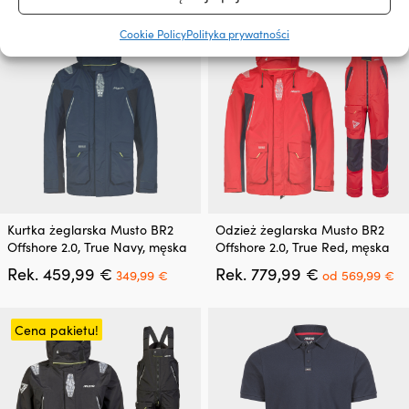
22
wybrać
na
Cookie Policy
Polityka prywatności
Cena pakietu!
stronie
produktu
Ten
Ten
Kurtka żeglarska Musto BR2
Odzież żeglarska Musto BR2
produkt
produkt
Offshore 2.0, True Navy, męska
Offshore 2.0, True Red, męska
ma
ma
Pierwotna
Aktualna
Pierwotna
Ak
Rek.
459,99
€
Rek.
779,99
€
wiele
wiele
349,99
€
od
569,99
€
cena
cena
cena
c
wariantów.
wariantów.
wynosiła:
wynosi:
wynosiła:
wy
Opcje
Opcje
459,99 €.
349,99 €.
779,99 €.
o
można
można
Cena pakietu!
56
wybrać
wybrać
na
na
stronie
stronie
produktu
produktu