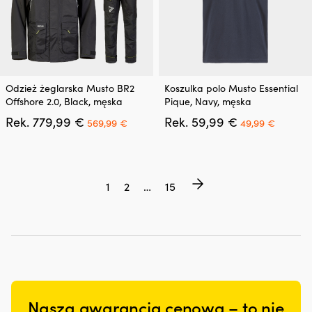
Ten
Ten
Odzież żeglarska Musto BR2
Koszulka polo Musto Essential
produkt
produkt
Offshore 2.0, Black, męska
Pique, Navy, męska
ma
ma
Pierwotna
Aktualna
Pierwotna
Aktual
Rek.
779,99
€
Rek.
59,99
€
wiele
wiele
569,99
€
49,99
€
cena
cena
cena
cena
wariantów.
wariantów.
wynosiła:
wynosi:
wynosiła:
wynosi:
Opcje
Opcje
779,99 €.
569,99 €.
59,99 €.
49,99 €
można
można
wybrać
wybrać
1
2
…
15
na
na
stronie
stronie
produktu
produktu
Nasza gwarancja cenowa – to nie