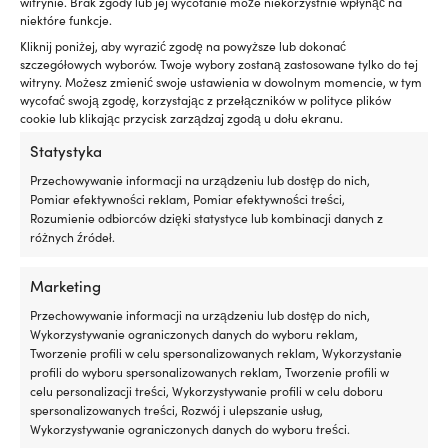
produkt
witrynie. Brak zgody lub jej wycofanie może niekorzystnie wpłynąć na
Essential Fast Dry Crew Cap,
Offshore 2.0, Black, mężczyźni
niektóre funkcje.
ma
Biała, Uniwersalny rozmiar
Pierwotna
Aktua
Rek.
319,99
€
wiele
249,99
€
Kliknij poniżej, aby wyrazić zgodę na powyższe lub dokonać
cena
cena
wariantów.
31 W MAGAZYNIE (MOŻE BYĆ
szczegółowych wyborów. Twoje wybory zostaną zastosowane tylko do tej
wynosiła:
wynos
Opcje
ZAMÓWIONY)
witryny. Możesz zmienić swoje ustawienia w dowolnym momencie, w tym
Pierwotna
Aktualna
319,99 €.
249,9
Rek.
32,10
€
można
26,81
€
wycofać swoją zgodę, korzystając z przełączników w polityce plików
cena
cena
wybrać
cookie lub klikając przycisk zarządzaj zgodą u dołu ekranu.
VAT wlicz.
wynosiła:
wynosi:
na
Statystyka
32,10 €.
26,81 €.
stronie
Cena pakietu!
produktu
Przechowywanie informacji na urządzeniu lub dostęp do nich,
Pomiar efektywności reklam, Pomiar efektywności treści,
Rozumienie odbiorców dzięki statystyce lub kombinacji danych z
różnych źródeł.
Marketing
Przechowywanie informacji na urządzeniu lub dostęp do nich,
Wykorzystywanie ograniczonych danych do wyboru reklam,
Tworzenie profili w celu spersonalizowanych reklam, Wykorzystanie
profili do wyboru spersonalizowanych reklam, Tworzenie profili w
Ten
Odzież żeglarska Musto BR2
Czapka żeglarska Musto
celu personalizacji treści, Wykorzystywanie profili w celu doboru
produkt
Offshore 2.0, True Navy, męska
Essential Fast Dry Crew Cap,
spersonalizowanych treści, Rozwój i ulepszanie usług,
ma
Light Stone, One-Size
Pierwotna
Aktualna
Wykorzystywanie ograniczonych danych do wyboru treści.
Rek.
779,99
€
wiele
569,99
€