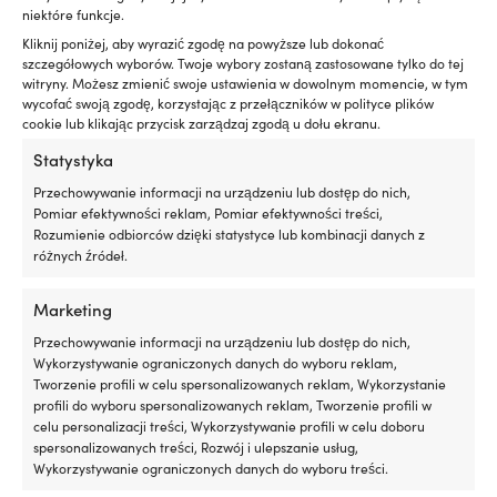
na
niektóre funkcje.
stronie
Kliknij poniżej, aby wyrazić zgodę na powyższe lub dokonać
produktu
szczegółowych wyborów. Twoje wybory zostaną zastosowane tylko do tej
witryny. Możesz zmienić swoje ustawienia w dowolnym momencie, w tym
wycofać swoją zgodę, korzystając z przełączników w polityce plików
cookie lub klikając przycisk zarządzaj zgodą u dołu ekranu.
Statystyka
Przechowywanie informacji na urządzeniu lub dostęp do nich,
Ten
Ten
Buty żeglarskie / buty na łódź
Sejlersko Sebago Docksides
Pomiar efektywności reklam, Pomiar efektywności treści,
produkt
produkt
Sebago Cyphon Sea Sport,
Portland Flesh Out, Dark Brown
Rozumienie odbiorców dzięki statystyce lub kombinacji danych z
ma
ma
Blue Navy (908), męskie
(901), herre
różnych źródeł.
wiele
wiele
Pierwotna
Aktualna
Pierwotna
Aktua
Rek.
139,99
€
Rek.
199,99
€
wariantów.
wariantów.
od
99,99
€
159,99
€
cena
cena
cena
cena
Opcje
Opcje
Marketing
wynosiła:
wynosi:
wynosiła:
wynos
można
można
Przechowywanie informacji na urządzeniu lub dostęp do nich,
139,99 €.
od
199,99 €.
159,9
wybrać
wybrać
Wykorzystywanie ograniczonych danych do wyboru reklam,
99,99 €.
na
na
Tworzenie profili w celu spersonalizowanych reklam, Wykorzystanie
stronie
stronie
profili do wyboru spersonalizowanych reklam, Tworzenie profili w
produktu
produktu
celu personalizacji treści, Wykorzystywanie profili w celu doboru
spersonalizowanych treści, Rozwój i ulepszanie usług,
Wykorzystywanie ograniczonych danych do wyboru treści.