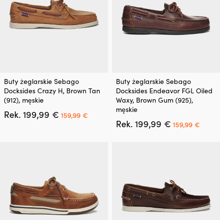
Ten
Ten
Buty żeglarskie Sebago
Buty żeglarskie Sebago
produkt
produkt
Docksides Crazy H, Brown Tan
Docksides Endeavor FGL Oiled
ma
ma
(912), męskie
Waxy, Brown Gum (925),
wiele
wiele
męskie
Pierwotna
Aktualna
Rek.
199,99
€
wariantów.
wariantów.
159,99
€
cena
cena
Pierwotna
Aktua
Rek.
199,99
€
Opcje
Opcje
159,99
€
wynosiła:
wynosi:
cena
cena
można
można
199,99 €.
159,99 €.
wynosiła:
wynos
wybrać
wybrać
199,99 €.
159,9
na
na
stronie
stronie
produktu
produktu