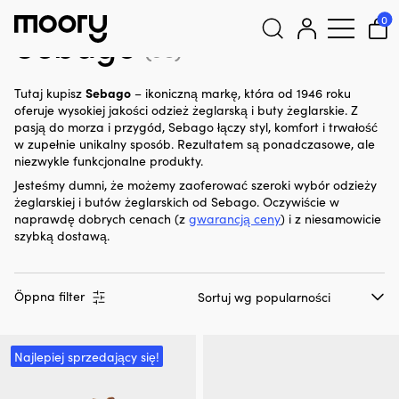
Sebago
0
Sebago
(38)
Szukaj:
Sebago
Tutaj kupisz
– ikoniczną markę, która od 1946 roku
oferuje wysokiej jakości odzież żeglarską i buty żeglarskie. Z
pasją do morza i przygód, Sebago łączy styl, komfort i trwałość
w zupełnie unikalny sposób. Rezultatem są ponadczasowe, ale
niezwykle funkcjonalne produkty.
Jesteśmy dumni, że możemy zaoferować szeroki wybór odzieży
żeglarskiej i butów żeglarskich od Sebago. Oczywiście w
naprawdę dobrych cenach (z
gwarancją ceny
) i z niesamowicie
szybką dostawą.
Öppna filter
Najlepiej sprzedający się!