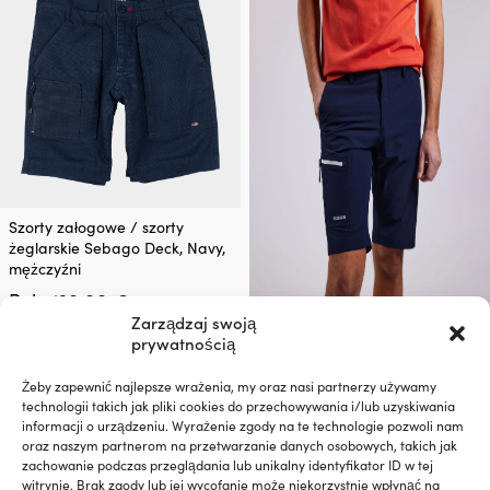
na
na
stronie
stronie
produktu
produktu
Ten
Szorty załogowe / szorty
produkt
żeglarskie Sebago Deck, Navy,
ma
mężczyźni
wiele
Pierwotna
Aktualna
Rek.
129,99
€
wariantów.
109,99
€
cena
cena
Opcje
Zarządzaj swoją
Ten
wynosiła:
wynosi:
można
prywatnością
Szorty żeglarskie Sebago
produkt
129,99 €.
109,99 €.
wybrać
Performance, Navy, męskie
ma
na
Żeby zapewnić najlepsze wrażenia, my oraz nasi partnerzy używamy
Pierwotna
Aktua
Rek.
109,99
€
wiele
89,99
€
stronie
technologii takich jak pliki cookies do przechowywania i/lub uzyskiwania
cena
cena
wariantów.
produktu
informacji o urządzeniu. Wyrażenie zgody na te technologie pozwoli nam
wynosiła:
wynosi
Opcje
oraz naszym partnerom na przetwarzanie danych osobowych, takich jak
109,99 €.
89,99 
można
zachowanie podczas przeglądania lub unikalny identyfikator ID w tej
wybrać
witrynie. Brak zgody lub jej wycofanie może niekorzystnie wpłynąć na