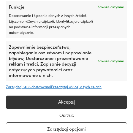
Funkcje
Zawsze aktywne
Dopasowanie i łączenie danych z innych źródeł,
Łączenie różnych urządzeń, Identyfikacja urządzeń
Ten
Buty żeglarskie Sebago
na podstawie informacji przesyłanych
produkt
Docksides Portland Flesh Out,
automatycznie.
ma
Brown Cognac (907), męskie
wiele
Pierwotna
Aktualna
Rek.
199,99
€
wariantów.
159,99
€
Zapewnienie bezpieczeństwa,
cena
cena
Opcje
zapobieganie oszustwom i naprawianie
Ten
wynosiła:
wynosi:
można
błędów, Dostarczanie i prezentowanie
Kurtka żeglarska Sebago
produkt
199,99 €.
159,99 €.
Zawsze aktywne
wybrać
reklam i treści, Zapisanie decyzji
Achab, Blue Marine (193),
ma
na
dotyczących prywatności oraz
męska
wiele
stronie
informowanie o nich.
Pierwotna
Akt
Rek.
189,99
€
wariantów.
od
99,99
€
produktu
cena
ce
Opcje
Zarządzaj 1408 dostawcami
Przeczytaj więcej o tych celach
wynosiła:
wyn
można
189,99 €.
od
wybrać
99,
na
Akceptuj
stronie
produktu
Odrzuć
Zarządzaj opcjami