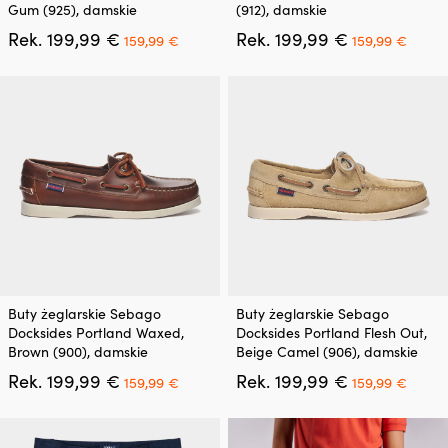
ma
ma
Gum (925), damskie
(912), damskie
wiele
wiele
Pierwotna
Aktualna
Pierwotna
Aktua
Rek.
199,99
€
Rek.
199,99
€
wariantów.
wariantów.
159,99
€
159,99
€
cena
cena
cena
cena
Opcje
Opcje
wynosiła:
wynosi:
wynosiła:
wynos
można
można
199,99 €.
159,99 €.
199,99 €.
159,9
wybrać
wybrać
na
na
stronie
stronie
produktu
produktu
Ten
Ten
Buty żeglarskie Sebago
Buty żeglarskie Sebago
produkt
produkt
Docksides Portland Waxed,
Docksides Portland Flesh Out,
ma
ma
Brown (900), damskie
Beige Camel (906), damskie
wiele
wiele
Pierwotna
Aktualna
Pierwotna
Aktua
Rek.
199,99
€
Rek.
199,99
€
wariantów.
wariantów.
159,99
€
159,99
€
cena
cena
cena
cena
Opcje
Opcje
wynosiła:
wynosi:
wynosiła:
wynos
można
można
199,99 €.
159,99 €.
199,99 €.
159,9
wybrać
wybrać