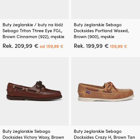
Ten
Ten
Buty żeglarskie / buty na łódź
Buty żeglarskie Sebago
produkt
produkt
Sebago Triton Three Eye FGL,
Docksides Portland Waxed,
ma
ma
Brown Cinnamon (922), męskie
Brown (900), męskie
wiele
wiele
Pierwotna
Aktualna
Pierwotna
Aktua
Rek.
209,99
€
Rek.
199,99
€
wariantów.
wariantów.
od
159,99
€
159,99
€
cena
cena
cena
cena
Opcje
Opcje
wynosiła:
wynosi:
wynosiła:
wynos
można
można
209,99 €.
od
199,99 €.
159,9
wybrać
wybrać
159,99 €.
na
na
stronie
stronie
produktu
produktu
Ten
Ten
Buty żeglarskie Sebago
Buty żeglarskie Sebago
produkt
produkt
Docksides Victory Waxy, Brown
Docksides Crazy H, Brown Tan