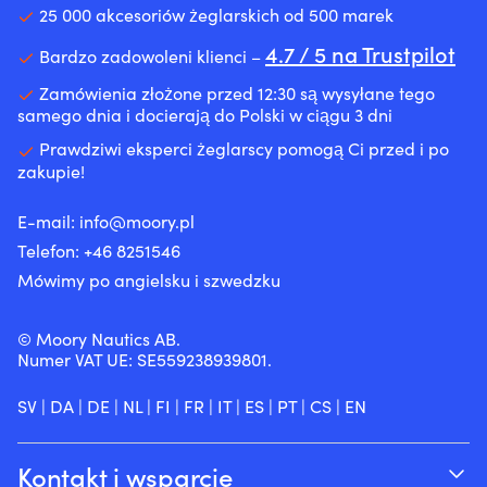
25 000 akcesoriów żeglarskich od 500 marek
4.7 / 5 na Trustpilot
Bardzo zadowoleni klienci –
Zamówienia złożone przed 12:30 są wysyłane tego
samego dnia i docierają do Polski w ciągu 3 dni
Prawdziwi eksperci żeglarscy pomogą Ci przed i po
zakupie!
E-mail:
info@moory.pl
Telefon:
+46 8251
546
Mówimy po angielsku i szwedzku
© Moory Nautics AB.
Numer VAT UE: SE559238939801.
SV
|
DA
|
DE
|
NL
|
FI
|
FR
|
IT
|
ES
|
PT
|
CS
|
EN
Kontakt i wsparcie