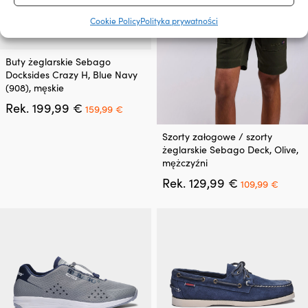
Cookie Policy
Polityka prywatności
Ten
Buty żeglarskie Sebago
produkt
Docksides Crazy H, Blue Navy
ma
(908), męskie
wiele
Pierwotna
Aktualna
Rek.
199,99
€
wariantów.
159,99
€
cena
cena
Opcje
Ten
wynosiła:
wynosi:
można
Szorty załogowe / szorty
produkt
199,99 €.
159,99 €.
wybrać
żeglarskie Sebago Deck, Olive,
ma
na
mężczyźni
wiele
stronie
Pierwotna
Aktua
Rek.
129,99
€
wariantów.
109,99
€
produktu
cena
cena
Opcje
wynosiła:
wynos
można
129,99 €.
109,9
wybrać
na
stronie
produktu