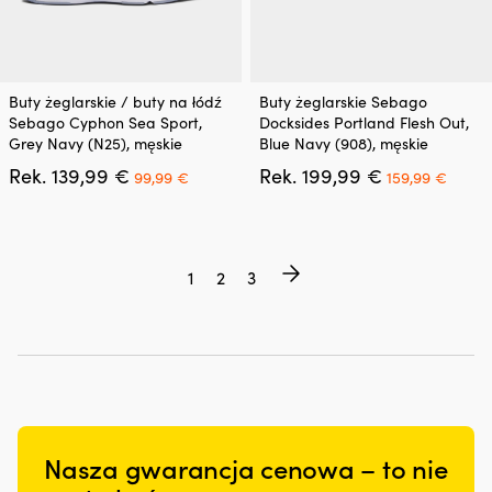
Ten
Ten
Buty żeglarskie / buty na łódź
Buty żeglarskie Sebago
produkt
produkt
Sebago Cyphon Sea Sport,
Docksides Portland Flesh Out,
ma
ma
Grey Navy (N25), męskie
Blue Navy (908), męskie
wiele
wiele
Pierwotna
Aktualna
Pierwotna
Aktua
Rek.
139,99
€
Rek.
199,99
€
wariantów.
wariantów.
99,99
€
159,99
€
cena
cena
cena
cena
Opcje
Opcje
wynosiła:
wynosi:
wynosiła:
wynos
można
można
139,99 €.
99,99 €.
199,99 €.
159,9
wybrać
wybrać
na
na
1
2
3
stronie
stronie
produktu
produktu
Nasza gwarancja cenowa – to nie