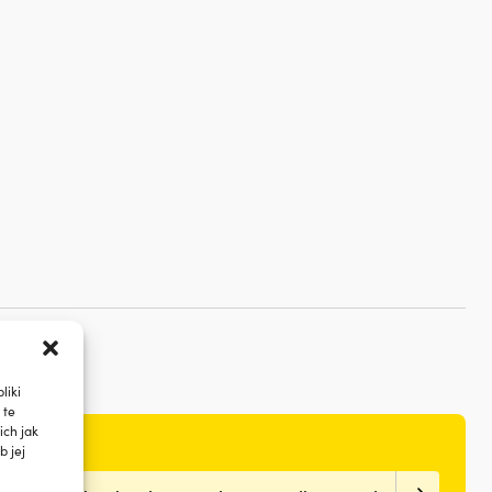
liki
 te
ch jak
b jej