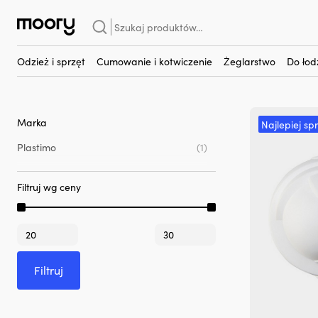
Plastimo Olympic 95
Szukaj:
Plastimo Olympic 95
(1)
Odzież i sprzęt
Cumowanie i kotwiczenie
Żeglarstwo
Do łod
Marka
Najlepiej sp
Plastimo
(1)
Filtruj wg ceny
Cena
Cena
min
max
Filtruj