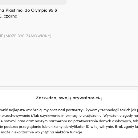
na Plastimo, do Olympic 95 &
5, czarna
IE (MOŻE BYĆ ZAMÓWIONY)
Zarządzaj swoją prywatnością
wnić najlepsze wrażenia, my oraz nasi partnerzy używamy technologii takich jak p
o przechowywania i/lub uzyskiwania informacji o urządzeniu. Wyrażenie zgody na
ie pozwoli nam oraz naszym partnerom na przetwarzanie danych osobowych, taki
że być prostsze
 podczas przeglądania lub unikalny identyfikator ID w tej witrynie. Brak zgody lu
 może niekorzystnie wpłynąć na niektóre funkcje.