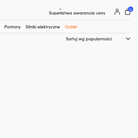
0
25 000 akcesoriów żeglarskich od 500 marek
Superłatwa gwarancja ceny
Superzadowoleni klienci – 4,7/5 na Trustpilot
Pontony
Silniki elektryczne
Outlet