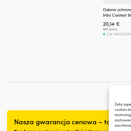
Osłona ochron
Mini Contest 9
20,14
€
VAT wlicz.
2 W MAGAZYN
Żeby zape
cookies d
technolog
Nasza gwarancja cenowa – to nie mo
zachowanie
wycofanie
Kup teraz, porównaj cenę później.