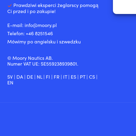
Zapewn
Prawdziwi eksperci żeglarscy pomogą
napraw
Ci przed i po zakupie!
treści
inform
E-mail:
info@moory.pl
Telefon:
+46 8251
546
Mówimy po angielsku i szwedzku
© Moory Nautics AB.
Numer VAT UE: SE559238939801.
SV
|
DA
|
DE
|
NL
|
FI
|
FR
|
IT
|
ES
|
PT
|
CS
|
EN