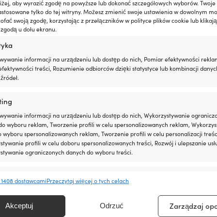
nowa jest bardzo prosta: dopasowujemy ceny do
oniżej, aby wyrazić zgodę na powyższe lub dokonać szczegółowych wyborów. Twoje
kupić swój sprzęt już teraz – jeśli znajdziesz go
astosowane tylko do tej witryny. Możesz zmienić swoje ustawienia w dowolnym m
fać swoją zgodę, korzystając z przełączników w polityce plików cookie lub klikają
nę po zakupie. Bez dziwnych warunków.
 zgodą u dołu ekranu.
tyka
wywanie informacji na urządzeniu lub dostęp do nich, Pomiar efektywności rekla
fektywności treści, Rozumienie odbiorców dzięki statystyce lub kombinacji danyc
źródeł.
ting
Kontakt i wsparcie
wywanie informacji na urządzeniu lub dostęp do nich, Wykorzystywanie ogranicz
do wyboru reklam, Tworzenie profili w celu spersonalizowanych reklam, Wykorzys
Śledź swoje zamówienie
do wyboru spersonalizowanych reklam, Tworzenie profili w celu personalizacji treśc
O Moory
tywanie profili w celu doboru spersonalizowanych treści, Rozwój i ulepszanie usł
stywanie ograniczonych danych do wyboru treści.
Telefonicznie 8:00-20:00 (+46 8251546 – Angielski)
Wyślij nam e-mail na adres info@moory.pl
e
Zawsze 
 1408 dostawcami
Przeczytaj więcej o tych celach
anie i łączenie danych z innych źródeł, Łączenie różnych urządzeń,
kacja urządzeń na podstawie informacji przesyłanych automatycznie.
Zarządzaj op
Akceptuj
Odrzuć