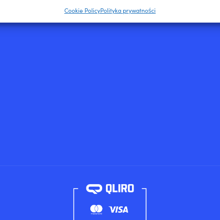
ienie bezpieczeństwa, zapobieganie oszustwom i
Cookie Policy
Polityka prywatności
ianie błędów, Dostarczanie i prezentowanie reklam i
Zawsze 
, Zapisanie decyzji dotyczących prywatności oraz
owanie o nich.