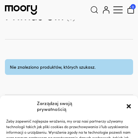
Primus Ulti
0
Primus Ulti
(0)
Szukaj:
Nie znaleziono produktów, których szukasz.
Zarządzaj swoją
prywatnością
Żeby zapewnić najlepsze wrażenia, my oraz nasi partnerzy używamy
Nasza gwarancja cenowa – to nie
technologii takich jak pliki cookies do przechowywania i/lub uzyskiwania
informacji o urządzeniu. Wyrażenie zgody na te technologie pozwoli nam
może być prostsze
oraz naszym partnerom na przetwarzanie danych osobowych, takich jak