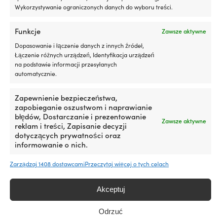
Wykorzystywanie ograniczonych danych do wyboru treści.
4.7 / 5 na Trustpilot
Bardzo zadowoleni klienci –
Funkcje
Zawsze aktywne
Zamówienia złożone przed 12:30 są wysyłane tego
samego dnia i docierają do Polski w ciągu 3 dni
Dopasowanie i łączenie danych z innych źródeł,
Łączenie różnych urządzeń, Identyfikacja urządzeń
Prawdziwi eksperci żeglarscy pomogą Ci przed i po
na podstawie informacji przesyłanych
zakupie!
automatycznie.
E-mail:
info@moory.pl
Zapewnienie bezpieczeństwa,
Telefon:
+46 8251
546
zapobieganie oszustwom i naprawianie
błędów, Dostarczanie i prezentowanie
Mówimy po angielsku i szwedzku
Zawsze aktywne
reklam i treści, Zapisanie decyzji
dotyczących prywatności oraz
informowanie o nich.
© Moory Nautics AB.
Numer VAT UE: SE559238939801.
Zarządzaj 1408 dostawcami
Przeczytaj więcej o tych celach
SV
|
DA
|
DE
|
NL
|
FI
|
FR
|
IT
|
ES
|
PT
|
CS
|
EN
Akceptuj
Kontakt i wsparcie
Odrzuć