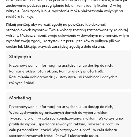
zachowanie podczas przeglądania lub unikalny identyfikator ID w tej
Kup teraz, porównaj cenę później.
Nasza
witrynie. Brak zgody lub jej wycofanie może niekorzystnie wpłynąć na
gwarancja cenowa jest bardzo prosta:
niektóre funkcje.
dopasowujemy ceny do wszystkich sklepów na
Kliknij poniżej, aby wyrazić zgodę na powyższe lub dokonać
całym świecie. Możesz spokojnie kupić swój sprzęt
szczegółowych wyborów. Twoje wybory zostaną zastosowane tylko do tej
już teraz – jeśli znajdziesz go taniej w innym
witryny. Możesz zmienić swoje ustawienia w dowolnym momencie, w tym
sklepie w ciągu 14 dni, dopasujemy cenę po
wycofać swoją zgodę, korzystając z przełączników w polityce plików
cookie lub klikając przycisk zarządzaj zgodą u dołu ekranu.
zakupie. Bez dziwnych warunków.
Statystyka
Dowiedz się więcej o naszej gwarancji
Przechowywanie informacji na urządzeniu lub dostęp do nich,
cenowej
Pomiar efektywności reklam, Pomiar efektywności treści,
Rozumienie odbiorców dzięki statystyce lub kombinacji danych z
różnych źródeł.
Marketing
Przechowywanie informacji na urządzeniu lub dostęp do nich,
Wykorzystywanie ograniczonych danych do wyboru reklam,
Największy szwedzki sklep z akcesoriami żeglarskimi –
Tworzenie profili w celu spersonalizowanych reklam, Wykorzystanie
teraz także w Polsce
profili do wyboru spersonalizowanych reklam, Tworzenie profili w
celu personalizacji treści, Wykorzystywanie profili w celu doboru
spersonalizowanych treści, Rozwój i ulepszanie usług,
25 000 akcesoriów żeglarskich od 500 marek