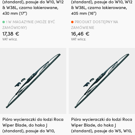
(standard), pasuje do W10, W12
(standard), pasuje do W10, W12
& W38L, czarno lakierowane,
& W38L, czarno lakierowane,
430 mm (17″)
405 mm (16″)
1 W MAGAZYNIE (MOŻE BYĆ
PRODUKT DOSTĘPNY NA
ZAMÓWIONY)
ZAMÓWIENIE
17,38
€
16,46
€
VAT wlicz.
VAT wlicz.
Pióro wycieraczki do łodzi Roca
Pióro wycieraczki do łodzi Roca
Wiper Blade, do haka J
Wiper Blade, do haka J
(standard), pasuje do W10,
(standard), pasuje do W5, W10,