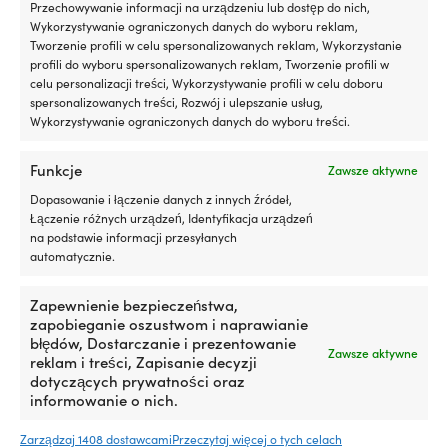
Przechowywanie informacji na urządzeniu lub dostęp do nich,
ZAMÓWIONY)
ZAMÓWIONY)
Wykorzystywanie ograniczonych danych do wyboru reklam,
17,38
€
18,30
€
Tworzenie profili w celu spersonalizowanych reklam, Wykorzystanie
VAT wlicz.
VAT wlicz.
profili do wyboru spersonalizowanych reklam, Tworzenie profili w
celu personalizacji treści, Wykorzystywanie profili w celu doboru
spersonalizowanych treści, Rozwój i ulepszanie usług,
Wykorzystywanie ograniczonych danych do wyboru treści.
Funkcje
Zawsze aktywne
Dopasowanie i łączenie danych z innych źródeł,
Łączenie różnych urządzeń, Identyfikacja urządzeń
na podstawie informacji przesyłanych
automatycznie.
Zapewnienie bezpieczeństwa,
Ramię wycieraczki łodzi Roca
Ramię równoległe / ramię
zapobieganie oszustwom i naprawianie
Wiper Arm Standard, do W10 /
wycieraczki łodzi Roca
błędów, Dostarczanie i prezentowanie
Zawsze aktywne
W12 / W38L, malowane na
Pantograph Arm, do W10 / W12
reklam i treści, Zapisanie decyzji
czarno, 319 – 458 mm (12.6″ –
/ W38L, malowane na czarno,
dotyczących prywatności oraz
18″)
324 – 460 mm (12.8″ – 18”)
informowanie o nich.
1 W MAGAZYNIE (MOŻE BYĆ
1 W MAGAZYNIE (MOŻE BYĆ
Zarządzaj 1408 dostawcami
Przeczytaj więcej o tych celach
ZAMÓWIONY)
ZAMÓWIONY)