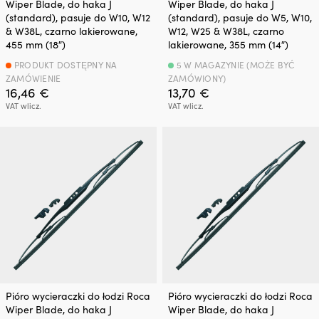
Wiper Blade, do haka J
Wiper Blade, do haka J
(standard), pasuje do W10, W12
(standard), pasuje do W5, W10,
& W38L, czarno lakierowane,
W12, W25 & W38L, czarno
455 mm (18″)
lakierowane, 355 mm (14″)
PRODUKT DOSTĘPNY NA
5 W MAGAZYNIE (MOŻE BYĆ
ZAMÓWIENIE
ZAMÓWIONY)
16,46
€
13,70
€
VAT wlicz.
VAT wlicz.
Pióro wycieraczki do łodzi Roca
Pióro wycieraczki do łodzi Roca
Wiper Blade, do haka J
Wiper Blade, do haka J