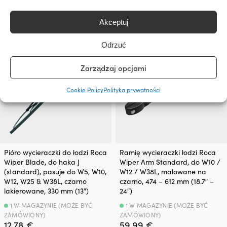
49,99
€
109,99
€
VAT wlicz.
VAT wlicz.
Akceptuj
Odrzuć
Zarządzaj opcjami
Cookie Policy
Polityka prywatności
Pióro wycieraczki do łodzi Roca
Ramię wycieraczki łodzi Roca
Wiper Blade, do haka J
Wiper Arm Standard, do W10 /
(standard), pasuje do W5, W10,
W12 / W38L, malowane na
W12, W25 & W38L, czarno
czarno, 474 – 612 mm (18.7″ –
lakierowane, 330 mm (13″)
24″)
1 W MAGAZYNIE (MOŻE BYĆ
1 W MAGAZYNIE (MOŻE BYĆ
ZAMÓWIONY)
ZAMÓWIONY)
12,78
€
59,99
€