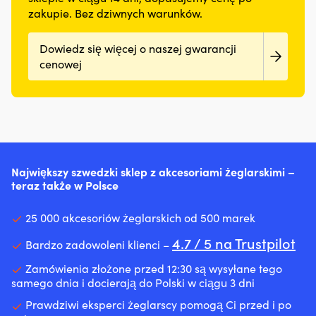
zakupie. Bez dziwnych warunków.
Dowiedz się więcej o naszej gwarancji
cenowej
Największy szwedzki sklep z akcesoriami żeglarskimi –
teraz także w Polsce
25 000 akcesoriów żeglarskich od 500 marek
4.7 / 5 na Trustpilot
Bardzo zadowoleni klienci –
Zamówienia złożone przed 12:30 są wysyłane tego
samego dnia i docierają do Polski w ciągu 3 dni
Prawdziwi eksperci żeglarscy pomogą Ci przed i po