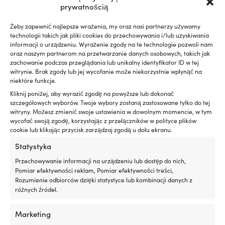
prywatnością
ZAMÓWIONY)
2 W MAGAZYNIE (MOŻE BYĆ
20,14
€
ZAMÓWIONY)
17,38
€
Żeby zapewnić najlepsze wrażenia, my oraz nasi partnerzy używamy
VAT wlicz.
technologii takich jak pliki cookies do przechowywania i/lub uzyskiwania
VAT wlicz.
informacji o urządzeniu. Wyrażenie zgody na te technologie pozwoli nam
oraz naszym partnerom na przetwarzanie danych osobowych, takich jak
zachowanie podczas przeglądania lub unikalny identyfikator ID w tej
witrynie. Brak zgody lub jej wycofanie może niekorzystnie wpłynąć na
niektóre funkcje.
Kliknij poniżej, aby wyrazić zgodę na powyższe lub dokonać
szczegółowych wyborów. Twoje wybory zostaną zastosowane tylko do tej
witryny. Możesz zmienić swoje ustawienia w dowolnym momencie, w tym
wycofać swoją zgodę, korzystając z przełączników w polityce plików
cookie lub klikając przycisk zarządzaj zgodą u dołu ekranu.
Statystyka
Przechowywanie informacji na urządzeniu lub dostęp do nich,
Pióro wycieraczki do łodzi Roca
Pióro wycieraczki do łodzi Roca
Pomiar efektywności reklam, Pomiar efektywności treści,
Wiper Blade, do haka J
Wiper Blade, do haka J
Rozumienie odbiorców dzięki statystyce lub kombinacji danych z
(standard), pasuje do W10, W12
(standard), pasuje do W10,
różnych źródeł.
& W38L, czarno lakierowane,
W12, W25 & W38L, czarno
508 mm (20″)
lakierowane, 533 mm (21″)
Marketing
4 W MAGAZYNIE (MOŻE BYĆ
1 W MAGAZYNIE (MOŻE BYĆ