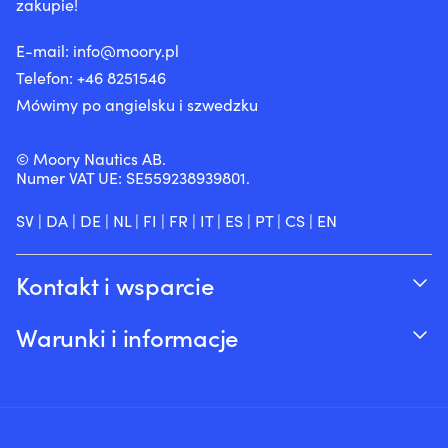
zakupie!
E-mail:
info@moory.pl
Telefon:
+46 8251
546
Mówimy po angielsku i szwedzku
© Moory Nautics AB.
Numer VAT UE: SE559238939801.
SV
|
DA
|
DE
|
NL
|
FI
|
FR
|
IT
|
ES
|
PT
|
CS
|
EN
Kontakt i wsparcie
Śledź swoje zamówienie
Warunki i informacje
O Moory
Gwarancja cenowa
Telefonicznie 8:00-20:00 (+46 8251546 –
Wysyłka & dostawa
Angielski)