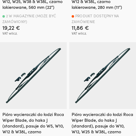
W12, W25, W38 & W38L, czarno
W12 & W38L, czarno
lakierowane, 560 mm (22″)
lakierowane, 280 mm (11″)
2 W MAGAZYNIE (MOŻE BYĆ
PRODUKT DOSTĘPNY NA
ZAMÓWIONY)
ZAMÓWIENIE
19,22
€
11,86
€
VAT wlicz.
VAT wlicz.
Pióro wycieraczki do łodzi Roca
Pióro wycieraczki do łodzi Roca
Wiper Blade, do haka J
Wiper Blade, do haka J
(standard), pasuje do W5, W10,
(standard), pasuje do W10,
W12 & W38L, czarno
W12, W25 & W38L, czarno