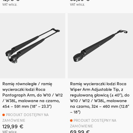
VAT wlicz.
VAT wlicz.
Ramię równoległe / ramię
Ramię wycieraczki łodzi Roca
wycieraczki łodzi Roca
Wiper Arm Adjustable Tip, z
Pantograph Arm, do W10 / W12
regulowaną głowicą (± 40°), do
/ W38L, malowane na czarno,
W10 / W12 / W38L, malowane
454 – 591 mm (18″ – 23.3”)
na czarno, 324 – 460 mm (12.8″
– 18”)
PRODUKT DOSTĘPNY NA
ZAMÓWIENIE
PRODUKT DOSTĘPNY NA
129,99
€
ZAMÓWIENIE
69,99
€
VAT wlicz.