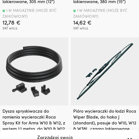
lakierowane, 305 mm (12″)
lakierowane, 380 mm (15″)
1 W MAGAZYNIE (MOŻE BYĆ
1 W MAGAZYNIE (MOŻE BYĆ
ZAMÓWIONY)
ZAMÓWIONY)
12,78
€
14,62
€
VAT wlicz.
VAT wlicz.
Dysza spryskiwacza do
Pióro wycieraczki do łodzi Roca
ramienia wycieraczki Roca
Wiper Blade, do haka J
Spray Kit for Arms W10 & W12, z
(standard), pasuje do W10, W12
wężem 1.1 metra, do W10 & W12
& W38L, czarno lakierowane,
480 mm (19″)
Zarządzaj swoją
2 W MAGAZYNIE (MOŻE BYĆ