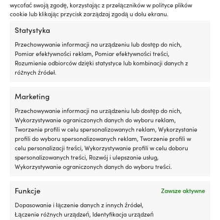
cena
cena
Opcje
wycofać swoją zgodę, korzystając z przełączników w polityce plików
wynosiła:
wynosi:
można
cookie lub klikając przycisk zarządzaj zgodą u dołu ekranu.
199,99 €.
159,99 €.
wybrać
Statystyka
na
stronie
Przechowywanie informacji na urządzeniu lub dostęp do nich,
produktu
Pomiar efektywności reklam, Pomiar efektywności treści,
Rozumienie odbiorców dzięki statystyce lub kombinacji danych z
różnych źródeł.
Nasza gwarancja cenowa – to nie
może być prostsze
Marketing
Kup teraz, porównaj cenę później.
Nasza
Przechowywanie informacji na urządzeniu lub dostęp do nich,
Wykorzystywanie ograniczonych danych do wyboru reklam,
gwarancja cenowa jest bardzo prosta:
Tworzenie profili w celu spersonalizowanych reklam, Wykorzystanie
dopasowujemy ceny do wszystkich sklepów na
profili do wyboru spersonalizowanych reklam, Tworzenie profili w
całym świecie. Możesz spokojnie kupić swój sprzęt
celu personalizacji treści, Wykorzystywanie profili w celu doboru
już teraz – jeśli znajdziesz go taniej w innym
spersonalizowanych treści, Rozwój i ulepszanie usług,
sklepie w ciągu 14 dni, dopasujemy cenę po
Wykorzystywanie ograniczonych danych do wyboru treści.
zakupie. Bez dziwnych warunków.
Funkcje
Zawsze aktywne
Dowiedz się więcej o naszej gwarancji
Dopasowanie i łączenie danych z innych źródeł,
cenowej
Łączenie różnych urządzeń, Identyfikacja urządzeń