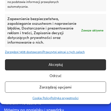
na podstawie informacji przesyłanych
automatycznie.
Zapewnienie bezpieczeństwa,
zapobieganie oszustwom i naprawianie
błędów, Dostarczanie i prezentowanie
Zawsze aktywne
reklam i treści, Zapisanie decyzji
Największy szwedzki sklep z akcesoriami żeglarskimi –
dotyczących prywatności oraz
teraz także w Polsce
informowanie o nich.
25 000 akcesoriów żeglarskich od 500 marek
Zarządzaj 1408 dostawcami
Przeczytaj więcej o tych celach
4.7 / 5 na Trustpilot
Bardzo zadowoleni klienci –
Akceptuj
Zamówienia złożone przed 12:30 są wysyłane tego
samego dnia i docierają do Polski w ciągu 3 dni
Odrzuć
Prawdziwi eksperci żeglarscy pomogą Ci przed i po
zakupie!
Zarządzaj opcjami
E-mail:
info@moory.pl
Cookie Policy
Polityka prywatności
Telefon:
+46 8251
546
Mówimy po angielsku i szwedzku