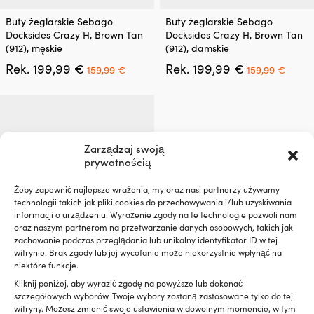
Ten
Ten
Buty żeglarskie Sebago
Buty żeglarskie Sebago
produkt
produkt
Docksides Crazy H, Brown Tan
Docksides Crazy H, Brown Tan
ma
ma
(912), męskie
(912), damskie
wiele
wiele
Pierwotna
Aktualna
Pierwotna
Aktua
Rek.
199,99
€
Rek.
199,99
€
wariantów.
wariantów.
159,99
€
159,99
€
cena
cena
cena
cena
Opcje
Opcje
wynosiła:
wynosi:
wynosiła:
wynos
można
można
199,99 €.
159,99 €.
199,99 €.
159,9
wybrać
wybrać
na
na
stronie
stronie
produktu
produktu
Zarządzaj swoją
prywatnością
Żeby zapewnić najlepsze wrażenia, my oraz nasi partnerzy używamy
technologii takich jak pliki cookies do przechowywania i/lub uzyskiwania
informacji o urządzeniu. Wyrażenie zgody na te technologie pozwoli nam
oraz naszym partnerom na przetwarzanie danych osobowych, takich jak
zachowanie podczas przeglądania lub unikalny identyfikator ID w tej
witrynie. Brak zgody lub jej wycofanie może niekorzystnie wpłynąć na
Ten
Buty żeglarskie Sebago
niektóre funkcje.
produkt
Docksides Crazy H, Blue Navy
ma
Kliknij poniżej, aby wyrazić zgodę na powyższe lub dokonać
(908), męskie
wiele
szczegółowych wyborów. Twoje wybory zostaną zastosowane tylko do tej
Pierwotna
Aktualna
Rek.
199,99
€
wariantów.
witryny. Możesz zmienić swoje ustawienia w dowolnym momencie, w tym
159,99
€