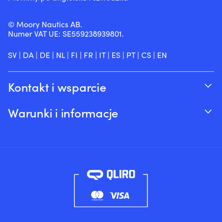
© Moory Nautics AB.
Numer VAT UE: SE559238939801.
SV
|
DA
|
DE
|
NL
|
FI
|
FR
|
IT
|
ES
|
PT
|
CS
|
EN
Kontakt i wsparcie
Śledź swoje zamówienie
Warunki i informacje
O Moory
Gwarancja cenowa
Telefonicznie 8:00-20:00 (+46 8251546 –
Wysyłka & dostawa
Angielski)
Zwroty i refundacje
Wyślij nam e-mail na adres info@moory.pl
Warunki sprzedaży
Polityka prywatności