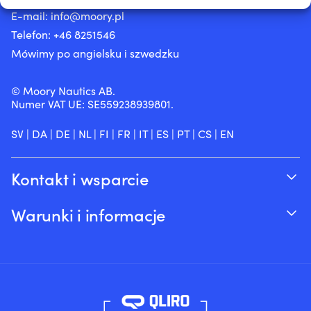
E-mail:
info@moory.pl
Telefon:
+46 8251
546
Mówimy po angielsku i szwedzku
© Moory Nautics AB.
Numer VAT UE: SE559238939801.
SV
|
DA
|
DE
|
NL
|
FI
|
FR
|
IT
|
ES
|
PT
|
CS
|
EN
Kontakt i wsparcie
Śledź swoje zamówienie
Warunki i informacje
O Moory
Gwarancja cenowa
Telefonicznie 8:00-20:00 (+46 8251546 –
Wysyłka & dostawa
Angielski)
Zwroty i refundacje
Wyślij nam e-mail na adres info@moory.pl