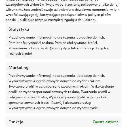
563 x 554 mm
szczegółowych wyborów. Twoje wybory zostaną zastosowane tylko do tej
witryny. Możesz zmienić swoje ustawienia w dowolnym momencie, w tym
2 W MAGAZYNIE
wycofać swoją zgodę, korzystając z przełączników w polityce plików
589,99
€
cookie lub klikając przycisk zarządzaj zgodą u dołu ekranu.
VAT wlicz.
Statystyka
Przechowywanie informacji na urządzeniu lub dostęp do nich,
Pomiar efektywności reklam, Pomiar efektywności treści,
Rozumienie odbiorców dzięki statystyce lub kombinacji danych z
różnych źródeł.
Marketing
Nasza gwarancja cenowa – to nie
Przechowywanie informacji na urządzeniu lub dostęp do nich,
może być prostsze
Wykorzystywanie ograniczonych danych do wyboru reklam,
Tworzenie profili w celu spersonalizowanych reklam, Wykorzystanie
Kup teraz, porównaj cenę później.
Nasza
profili do wyboru spersonalizowanych reklam, Tworzenie profili w
gwarancja cenowa jest bardzo prosta:
celu personalizacji treści, Wykorzystywanie profili w celu doboru
dopasowujemy ceny do wszystkich sklepów na
spersonalizowanych treści, Rozwój i ulepszanie usług,
całym świecie. Możesz spokojnie kupić swój sprzęt
Wykorzystywanie ograniczonych danych do wyboru treści.
już teraz – jeśli znajdziesz go taniej w innym
sklepie w ciągu 14 dni, dopasujemy cenę po
Funkcje
Zawsze aktywne
zakupie. Bez dziwnych warunków.