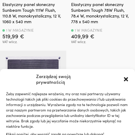
Elastyczny panel słoneczny
Elastyczny panel słoneczny
Sunbeam Tough 111W Flush,
Sunbeam Tough 78W Flush,
110.8 W, monokrystaliczny, 12 V,
78.4 W, monokrystaliczny, 12 V,
1060 x 540 mm
778 x 540 mm
1 W MAGAZYNIE
1 W MAGAZYNIE
519,99
€
409,99
€
VAT wlicz.
VAT wlicz.
Zarządzaj swoją
prywatnością
Żeby zapewnić najlepsze wrażenia, my oraz nasi partnerzy używamy
technologii takich jak pliki cookies do przechowywania i/lub uzyskiwania
informacji o urządzeniu. Wyrażenie zgody na te technologie pozwoli nam
oraz naszym partnerom na przetwarzanie danych osobowych, takich jak
zachowanie podczas przeglądania lub unikalny identyfikator ID w tej
witrynie. Brak zgody lub jej wycofanie może niekorzystnie wpłynąć na
Elastyczny panel słoneczny
niektóre funkcje.
Sunbeam Tough Carbon 55W,
55.4 W, monokrystaliczny, 12 V,
Kliknij poniżej, aby wyrazić zgodę na powyższe lub dokonać