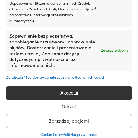
Dopasowanie i łączenie danych z innych źródeł,
Łączenie różnych urządzeń, Identyfikacja urządzeń
Dowiedz się więcej o naszej gwarancji
na podstawie informacji przesyłanych
cenowej
automatycznie.
Zapewnienie bezpieczeństwa,
zapobieganie oszustwom i naprawianie
błędów, Dostarczanie i prezentowanie
Zawsze aktywne
reklam i treści, Zapisanie decyzji
dotyczących prywatności oraz
informowanie o nich.
Największy szwedzki sklep z akcesoriami żeglarskimi –
teraz także w Polsce
Zarządzaj 1408 dostawcami
Przeczytaj więcej o tych celach
25 000 akcesoriów żeglarskich od 500 marek
Akceptuj
4.7 / 5 na Trustpilot
Bardzo zadowoleni klienci –
Odrzuć
Zamówienia złożone przed 12:30 są wysyłane tego
samego dnia i docierają do Polski w ciągu 3 dni
Zarządzaj opcjami
Prawdziwi eksperci żeglarscy pomogą Ci przed i po
zakupie!
Cookie Policy
Polityka prywatności