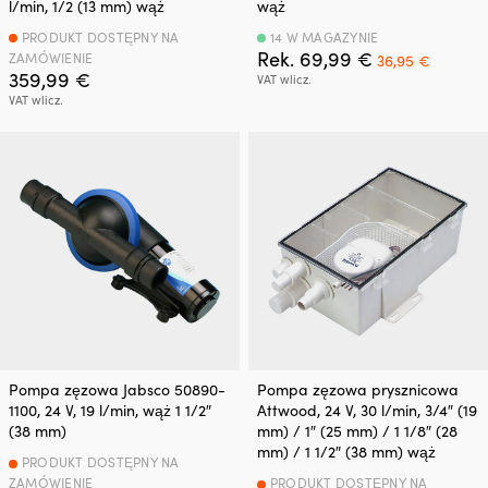
l/min, 1/2 (13 mm) wąż
wąż
PRODUKT DOSTĘPNY NA
14 W MAGAZYNIE
Pierwotna
Aktual
Rek.
69,99
€
ZAMÓWIENIE
36,95
€
cena
cena
359,99
€
VAT wlicz.
wynosiła:
wynosi:
VAT wlicz.
69,99 €.
36,95 €
Pompa zęzowa Jabsco 50890-
Pompa zęzowa prysznicowa
1100, 24 V, 19 l/min, wąż 1 1/2″
Attwood, 24 V, 30 l/min, 3/4″ (19
(38 mm)
mm) / 1″ (25 mm) / 1 1/8″ (28
mm) / 1 1/2″ (38 mm) wąż
PRODUKT DOSTĘPNY NA
ZAMÓWIENIE
PRODUKT DOSTĘPNY NA