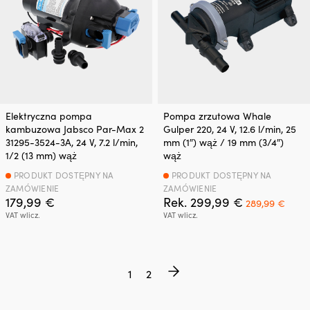
Elektryczna pompa
Pompa zrzutowa Whale
kambuzowa Jabsco Par-Max 2
Gulper 220, 24 V, 12.6 l/min, 25
31295-3524-3A, 24 V, 7.2 l/min,
mm (1″) wąż / 19 mm (3/4″)
1/2 (13 mm) wąż
wąż
PRODUKT DOSTĘPNY NA
PRODUKT DOSTĘPNY NA
ZAMÓWIENIE
ZAMÓWIENIE
Pierwotna
Aktu
179,99
€
Rek.
299,99
€
289,99
€
cena
cena
VAT wlicz.
VAT wlicz.
wynosiła:
wyno
299,99 €.
289,
1
2