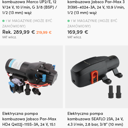
kambuzowa Marco UP2/E, 12
kambuzowa Jabsco Par-Max 3
V/24 V, 10 l/min, G 3/8 (BSP) /
31395-4024-3A, 24 V, 10.9 l/min,
1/2 (13 mm) wąż
1/2 (13 mm) wąż
1 W MAGAZYNIE (MOŻE BYĆ
1 W MAGAZYNIE (MOŻE BYĆ
ZAMÓWIONY)
ZAMÓWIONY)
Pierwotna
Aktualna
Rek.
289,99
€
169,99
€
219,99
€
cena
cena
VAT wlicz.
VAT wlicz.
wynosiła:
wynosi:
289,99 €.
219,99 €.
Elektryczna pompa
Elektryczna pompa
kambuzowa Jabsco Par-Max
kambuzowa SEAFLO 23A, 24 V,
HD4 Q402J-115S-3A, 24 V, 15.1
4.3 l/min, 2.8 bar, 3/8″ (10 mm)