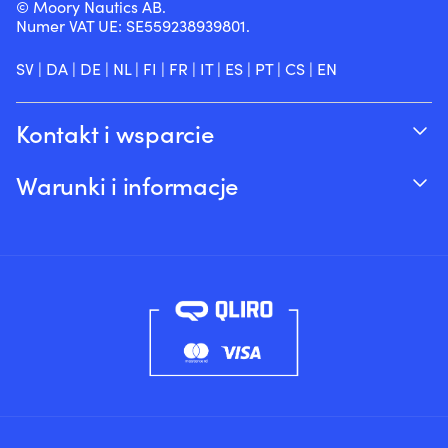
© Moory Nautics AB.
Numer VAT UE: SE559238939801.
SV
|
DA
|
DE
|
NL
|
FI
|
FR
|
IT
|
ES
|
PT
|
CS
|
EN
Kontakt i wsparcie
Śledź swoje zamówienie
Warunki i informacje
O Moory
Gwarancja cenowa
Telefonicznie 8:00-20:00 (+46 8251546 –
Wysyłka & dostawa
Angielski)
Zwroty i refundacje
Wyślij nam e-mail na adres info@moory.pl
Warunki sprzedaży
Polityka prywatności