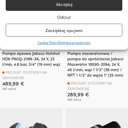
Akceptuj
Odrzuć
Zarządzaj opcjami
Cookie Policy
Polityka prywatności
Pompa zęzowa Jabsco Hotshot
Pompa maceratorowa /
HD6 P602J-219N-3A, 24 V, 23
pompa do opróżniania Jabsco
l/min, 4.8 bar, 3/4″ (19 mm) wąż
Macerator 18590-2094, 24 V,
45 l/min, wąż 1 1/2″ (38 mm) /
PRODUKT DOSTĘPNY NA
NPT 1 1/2″ do węża 1″ (25 mm)
ZAMÓWIENIE
489,99
€
PRODUKT DOSTĘPNY NA
ZAMÓWIENIE
VAT wlicz.
289,99
€
VAT wlicz.