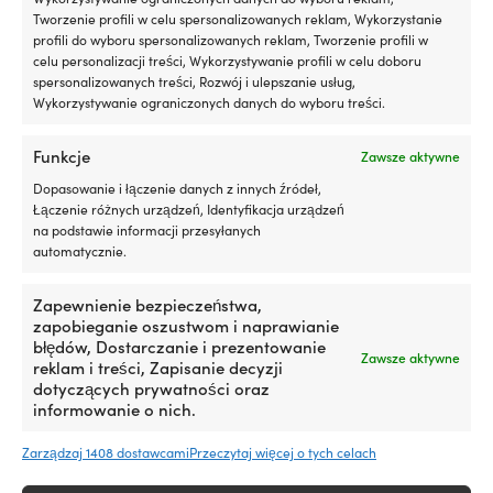
Tworzenie profili w celu spersonalizowanych reklam, Wykorzystanie
profili do wyboru spersonalizowanych reklam, Tworzenie profili w
celu personalizacji treści, Wykorzystywanie profili w celu doboru
spersonalizowanych treści, Rozwój i ulepszanie usług,
Wykorzystywanie ograniczonych danych do wyboru treści.
Funkcje
Zawsze aktywne
Dopasowanie i łączenie danych z innych źródeł,
Łączenie różnych urządzeń, Identyfikacja urządzeń
na podstawie informacji przesyłanych
Pompa diesel Marco UP3, 24 V,
Elektryczna pompa
automatycznie.
G 3/8″ (BSP) / 1/2″ (13 mm)
kambuzowa Jabsco Par-Max
wąż
HD6 P602J-215S-3A, 24 V, 22.7
Zapewnienie bezpieczeństwa,
l/min, 3/4 (19 mm) wąż
PRODUKT DOSTĘPNY NA
zapobieganie oszustwom i naprawianie
ZAMÓWIENIE
PRODUKT DOSTĘPNY NA
błędów, Dostarczanie i prezentowanie
Zawsze aktywne
269,99
€
ZAMÓWIENIE
reklam i treści, Zapisanie decyzji
429,99
€
VAT wlicz.
dotyczących prywatności oraz
VAT wlicz.
informowanie o nich.
Zarządzaj 1408 dostawcami
Przeczytaj więcej o tych celach