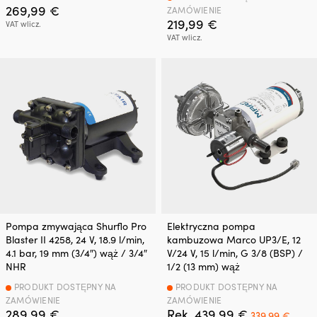
269,99
€
ZAMÓWIENIE
219,99
€
VAT wlicz.
VAT wlicz.
Pompa zmywająca Shurflo Pro
Elektryczna pompa
Blaster II 4258, 24 V, 18.9 l/min,
kambuzowa Marco UP3/E, 12
4.1 bar, 19 mm (3/4″) wąż / 3/4″
V/24 V, 15 l/min, G 3/8 (BSP) /
NHR
1/2 (13 mm) wąż
PRODUKT DOSTĘPNY NA
PRODUKT DOSTĘPNY NA
ZAMÓWIENIE
ZAMÓWIENIE
Pierwotna
Aktu
289,99
€
Rek.
439,99
€
339,99
€