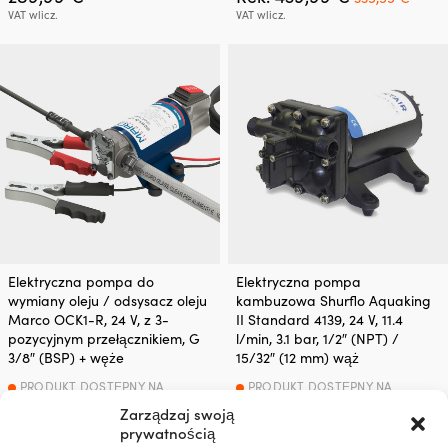
cena
cena
VAT wlicz.
VAT wlicz.
wynosiła:
wynos
439,99 €.
339,9
Elektryczna pompa do
Elektryczna pompa
wymiany oleju / odsysacz oleju
kambuzowa Shurflo Aquaking
Marco OCK1-R, 24 V, z 3-
II Standard 4139, 24 V, 11.4
pozycyjnym przełącznikiem, G
l/min, 3.1 bar, 1/2″ (NPT) /
3/8″ (BSP) + węże
15/32″ (12 mm) wąż
PRODUKT DOSTĘPNY NA
PRODUKT DOSTĘPNY NA
ZAMÓWIENIE
ZAMÓWIENIE
Zarządzaj swoją
349,99
€
189,99
€
prywatnością
VAT wlicz.
VAT wlicz.