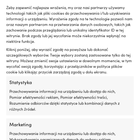
Żeby zapewnić najlepsze wrażenia, my oraz nasi partnerzy używamy
technologii takich jak pliki cookies do przechowywania i/lub uzyskiwania
informacji o urządzeniu. Wyrażenie zgody na te technologie pozwoli nam
oraz naszym partnerom na przetwarzanie danych osobowych, takich jak
zachowanie podczas przeglądania lub unikalny identyfikator ID w tej
witrynie. Brak zgody lub jej wycofanie może niekorzystnie wpłynąć na
niektóre funkcje.
Kliknij poniżej, aby wyrazić zgodę na powyższe lub dokonać
szczegółowych wyborów. Twoje wybory zostaną zastosowane tylko do tej
witryny. Możesz zmienić swoje ustawienia w dowolnym momencie, w tym
wycofać swoją zgodę, korzystając z przełączników w polityce plików
cookie lub klikając przycisk zarządzaj zgodą u dołu ekranu.
Statystyka
Elektryczna pompa
Elektryczna pompa
kambuzowa Jabsco 50880-
kambuzowa Marco UP6/E, 12
Przechowywanie informacji na urządzeniu lub dostęp do nich,
1100, 24 V, 16 l/min, 3/4 (19 mm)
V/24 V, 26 l/min, G 1/2 (BSP) /
Pomiar efektywności reklam, Pomiar efektywności treści,
wąż
5/8 (16 mm) wąż
Rozumienie odbiorców dzięki statystyce lub kombinacji danych z
PRODUKT DOSTĘPNY NA
PRODUKT DOSTĘPNY NA
różnych źródeł.
ZAMÓWIENIE
ZAMÓWIENIE
Pierwotna
Aktu
239,99
€
Rek.
889,99
€
679,99
€
Marketing
cena
cen
VAT wlicz.
VAT wlicz.
wynosiła:
wyno
Przechowywanie informacji na urządzeniu lub dostęp do nich,
889,99 €.
679,
Wykorzystywanie ograniczonych danych do wyboru reklam,