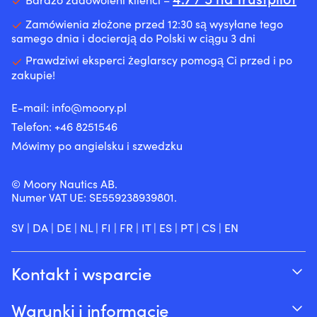
uszczelniacze
|
do
jak
adhezji
wału
50N
chodzenia
metale,
na
Zamówienia złożone przed 12:30 są wysyłane tego
i
środek
–
plastik,
nieporowatych
samego dnia i docierają do Polski w ciągu 3 dni
uszczelniacze
wypornościowy
sprawdzi
powłoki
powierzchniach,
trzonków
dla
się
Prawdziwi eksperci żeglarscy pomogą Ci przed i po
ceramiczne
takich
zaworów,
osób
zarówno
zakupie!
&
jak
dzięki
umiejących
na
malowane
metale,
czemu
pływać
jachcie,
powierzchnie
plastik,
E-mail:
info@moory.pl
może
–
jak
Powierzchnie
powłoki
ograniczyć
Telefon:
+46 8251
546
wygodna
i
muszą
ceramiczne
plamy
ochrona
w
być
&
Mówimy po angielsku i szwedzku
oleju
na
przedpokoju
czyste,
malowane
pod
osłoniętych
czy
suche
powierzchnie
pojazdem
akwenach.
łazience.
© Moory Nautics AB.
&
Powierzchnie
lub
30%
|
Numer VAT UE: SE559238939801.
wolne
muszą
w
Limestone
Dywanik
od
być
komorze
Neoprene
jachtowy
tłuszczu,
czyste,
SV
|
DA
|
DE
|
NL
|
FI
|
FR
|
IT
|
ES
|
PT
|
CS
|
EN
silnika.
zapewnia
o
oleju
suche
Przeciwdziała
trwałość
granatowym
&
&
również
i
wzorze
kurzu
wolne
Kontakt i wsparcie
rozrzedzaniu
mniejsze
i
Skonsultuj
od
oleju
obciążenie
powitalnym
się
tłuszczu,
Śledź swoje zamówienie
i
dla
napisie
Warunki i informacje
z
oleju
może
środowiska.
–