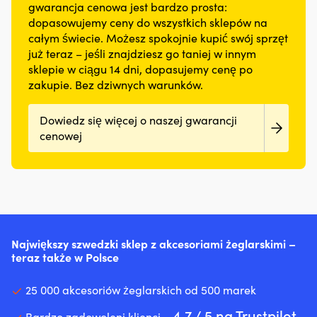
na
zabrudzenia
&
działa
gwarancja cenowa jest bardzo prosta:
kapanie
skuterze
powierzchnia
klejem
jako
dopasowujemy ceny do wszystkich sklepów na
i
wodnym,
z
Specjalnie
łącznik
całym świecie. Możesz spokojnie kupić swój sprzęt
plamy,
a
poliestru,
opracowany
między
przyczynia
już teraz – jeśli znajdziesz go taniej w innym
segmentowane
antypoślizgowy
jako
podłożem
się
elementy
spód
sklepie w ciągu 14 dni, dopasujemy cenę po
przygotowanie
&
także
wypornościowe
z
zakupie. Bez dziwnych warunków.
powierzchni
klejem
do
zapewniają
lateksu
przed
Specjalnie
mniejszego,
swobodę
oraz
klejeniem
opracowany
niepotrzebnego
Dowiedz się więcej o naszej gwarancji
ruchów.
niska
z
jako
wpływu
Neopren
wysokość
cenowej
Sikaflex®
przygotowanie
na
dopasowujący
sprawiają,
&
powierzchni
środowisko.
się
że
Sikasil®
przed
Jak
do
jest
klejami
klejeniem
pomaga
ciała
praktyczny
&
z
Twojemu
szybko
nawet
uszczelniaczami
klejami
silnikowi
schnie
w
Używany
&
Dodatek
dzięki
ciasnych
do
uszczelniaczami
działa
systemowi
przestrzeniach.
Największy szwedzki sklep z akcesoriami żeglarskimi –
poprawy
Sikaflex®
na
odprowadzania
Łatwy
teraz także w Polsce
przyczepności
&
uszczelnienia,
wody,
do
na
Sikasil®
takie
co
czyszczenia
nieporowatych
Używany
25 000 akcesoriów żeglarskich od 500 marek
jak
ogranicza
i
podłożach
do
np.
wychłodzenie.
przyjemny
4.7 / 5 na Trustpilot
takich
poprawy
Bardzo zadowoleni klienci –