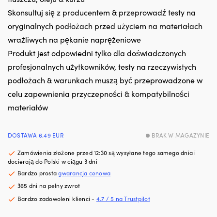
z
z
tworzyw
pr
Skonsultuj się z producentem & przeprowadź testy na
sztucznych,
si
oryginalnych podłożach przed użyciem na materiałach
ograniczając
oc
drobne
wrażliwych na pękanie naprężeniowe
w
wycieki
gó
Produkt jest odpowiedni tylko dla doświadczonych
Przeciwdziała
i
profesjonalnych użytkowników, testy na rzeczywistych
rozrzedzaniu
w
oleju
dó
podłożach & warunkach muszą być przeprowadzone w
i
n
celu zapewnienia przyczepności & kompatybilności
pomaga
śr
utrzymać
rz
materiałów
jego
Z
lepkość
p
Zmniejsza
z
DOSTAWA 6.49 EUR
BRAK W MAGAZYNIE
zużycie
S
oleju
Ma
Zamówienia złożone przed 12:30 są wysyłane tego samego dnia i
przez
ak
docierają do Polski w ciągu 3 dni
pierścienie
i
Bardzo prosta
gwarancja cenowa
tłokowe
w
i
z
365 dni na pełny zwrot
prowadnice
n
Bardzo zadowoleni klienci -
4.7 / 5 na Trustpilot
zaworów
–
Tłumi
tr