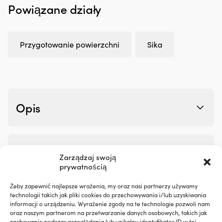
Powiązane działy
hałas
ze
silnika,
i
zapewniając
m
płynniejszą
w
Przygotowanie powierzchni
Sika
pracę
st
na
Sz
pokładzie
ni
Zapobiega
G
plamom
T
oleju
–
i
dl
Opis
ogranicza
na
niepotrzebny
oc
wpływ
p
na
gn
środowisko
i
Opinie (0)
Zarządzaj swoją
Redukuje
U
prywatnością
dymienie
D
spalin
3
SKU:
Kategorie:
Przygotowanie powierzchni
,
Kleje,
przy
m
Żeby zapewnić najlepsze wrażenia, my oraz nasi partnerzy używamy
M501006482
uszczelniacze i szpachle
zużyciu
i
technologii takich jak pliki cookies do przechowywania i/lub uzyskiwania
oleju
śr
informacji o urządzeniu. Wyrażenie zgody na te technologie pozwoli nam
oraz naszym partnerom na przetwarzanie danych osobowych, takich jak
w
6
zachowanie podczas przeglądania lub unikalny identyfikator ID w tej