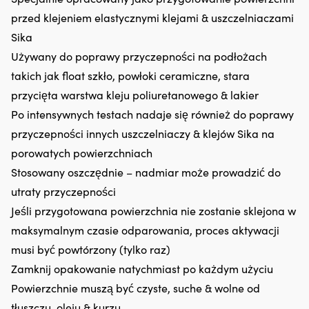
hałas
Ł
przed klejeniem elastycznymi klejami & uszczelniaczami
silnika.
m
Sika
Zmniejsza
z
zużycie
p
Używany do poprawy przyczepności na podłożach
oleju
m
takich jak float szkło, powłoki ceramiczne, stara
i
rz
dymienie
i
przycięta warstwa kleju poliuretanowego & lakier
spalin,
ni
Po intensywnych testach nadaje się również do poprawy
co
za
zapewnia
P
przyczepności innych uszczelniaczy & klejów Sika na
czystszy
z
porowatych powierzchniach
silnik
r
i
pr
Stosowany oszczędnie – nadmiar może prowadzić do
mniej
pr
utraty przyczepności
plam
wi
oleju
śr
Jeśli przygotowana powierzchnia nie zostanie sklejona w
na
rz
maksymalnym czasie odparowania, proces aktywacji
pokładzie.
i
|
m
musi być powtórzony (tylko raz)
Regeneruje
d
Zamknij opakowanie natychmiast po każdym użyciu
uszczelnienia
d
gumowe
rz
Powierzchnie muszą być czyste, suche & wolne od
i
–
tłuszczu, oleju & kurzu