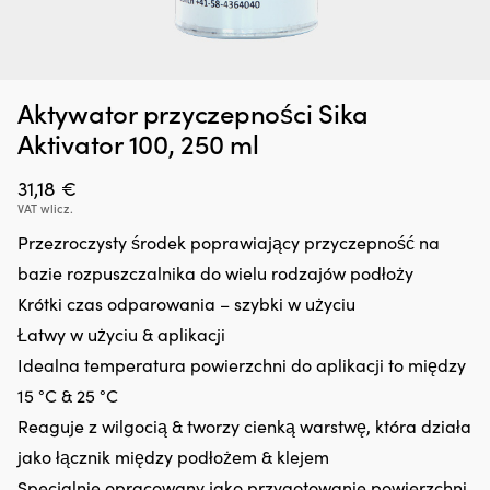
Dodatek
G
Zatrzymywacz kropli oleju Liqui Moly Motor Oil Saver, 300 ml
O
Aktywator przyczepności Sika
do
oc
o
oleju,
n
W MAGAZYNIE
Aktivator 100, 250 ml
25,66
€
który
śr
regeneruje
rz
31,18
€
uszczelnienia
z
VAT wlicz.
gumowe
in
i
fu
Przezroczysty środek poprawiający przyczepność na
z
kt
bazie rozpuszczalnika do wielu rodzajów podłoży
tworzyw
ch
sztucznych,
z
Krótki czas odparowania – szybki w użyciu
ograniczając
lu
Łatwy w użyciu & aplikacji
drobne
ża
wycieki.
ja
Idealna temperatura powierzchni do aplikacji to między
Przeciwdziała
i
15 °C & 25 °C
rozrzedzaniu
li
oleju
p
Reaguje z wilgocią & tworzy cienką warstwę, która działa
i
ro
jako łącznik między podłożem & klejem
może
i
zmniejszyć
Specjalnie opracowany jako przygotowanie powierzchni
us