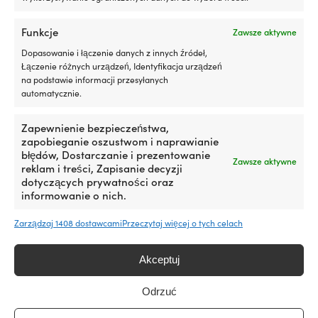
5
https://swe.sika.com/sv/fritidsbatar/foerbehandling/sika
litrów
-aktivator-100.html
Funkcje
Zawsze aktywne
oleju
silnikowego
Dopasowanie i łączenie danych z innych źródeł,
EAN
Efekt
Łączenie różnych urządzeń, Identyfikacja urządzeń
7611237098673
jest
na podstawie informacji przesyłanych
zauważalny
automatycznie.
po
około
Zapewnienie bezpieczeństwa,
600
zapobieganie oszustwom i naprawianie
-
błędów, Dostarczanie i prezentowanie
800
Zawsze aktywne
reklam i treści, Zapisanie decyzji
kilometrach
dotyczących prywatności oraz
jazdy
informowanie o nich.
Liqui
Produkty alternatywne
Moly
Motor
Zarządzaj 1408 dostawcami
Przeczytaj więcej o tych celach
Oil
Saver
Akceptuj
to
dodatek
do
Odrzuć
oleju,
który