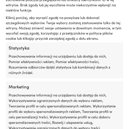
silniku
m
Szczegóły
witrynie. Brak zgody lub jej wycofanie może niekorzystnie wpłynąć na
Działa
|
niektóre funkcje.
z
silnikami
Kliknij poniżej, aby wyrazić zgodę na powyższe lub dokonać
WAGA
benzynowymi
szczegółowych wyborów. Twoje wybory zostaną zastosowane tylko do tej
220 g
i
witryny. Możesz zmienić swoje ustawienia w dowolnym momencie, w tym
wysokoprężnymi,
wycofać swoją zgodę, korzystając z przełączników w polityce plików
cookie lub klikając przycisk zarządzaj zgodą u dołu ekranu.
z
MARKA
DPF
Statystyka
Sika
lub
bez
Przechowywanie informacji na urządzeniu lub dostęp do nich,
Testowany
Pomiar efektywności reklam, Pomiar efektywności treści,
OBJĘTOŚĆ
z
Rozumienie odbiorców dzięki statystyce lub kombinacji danych z
250 ml
turbosprężarką
różnych źródeł.
i
katalizatorem
SERIA
Marketing
dla
Sika Aktivator
bezpiecznego
Przechowywanie informacji na urządzeniu lub dostęp do nich,
użytkowania
Wykorzystywanie ograniczonych danych do wyboru reklam,
300
MODEL
Tworzenie profili w celu spersonalizowanych reklam, Wykorzystanie
ml
Sika Aktivator 100
profili do wyboru spersonalizowanych reklam, Tworzenie profili w
wystarcza
celu personalizacji treści, Wykorzystywanie profili w celu doboru
na
spersonalizowanych treści, Rozwój i ulepszanie usług,
LINK DO PRODUCENTA
maksymalnie
Wykorzystywanie ograniczonych danych do wyboru treści.