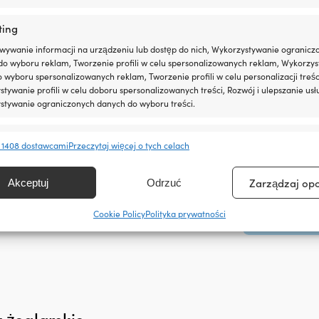
Niebieski
ting
WAŻNE CECHY 
wywanie informacji na urządzeniu lub dostęp do nich, Wykorzystywanie ogranicz
Z podeszwą, k
do wyboru reklam, Tworzenie profili w celu spersonalizowanych reklam, Wykorzys
do wyboru spersonalizowanych reklam, Tworzenie profili w celu personalizacji treśc
tywanie profili w celu doboru spersonalizowanych treści, Rozwój i ulepszanie usł
WYSOKOŚĆ CH
stywanie ograniczonych danych do wyboru treści.
Niski
e
Zawsze 
 1408 dostawcami
Przeczytaj więcej o tych celach
POZIOM FUNKCJ
anie i łączenie danych z innych źródeł, Łączenie różnych urządzeń,
Normalny
kacja urządzeń na podstawie informacji przesyłanych automatycznie.
Zarządzaj op
Akceptuj
Odrzuć
LINK DO PROD
ienie bezpieczeństwa, zapobieganie oszustwom i
Cookie Policy
Polityka prywatności
https://www.
ianie błędów, Dostarczanie i prezentowanie reklam i
Zawsze 
, Zapisanie decyzji dotyczących prywatności oraz
owanie o nich.
 żeglarskie