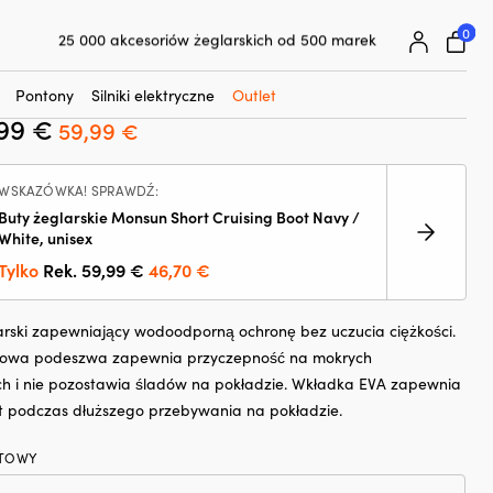
☓
0
25 000 akcesoriów żeglarskich od 500 marek
larskie Helly Hansen Nordvik 2, Navy,
Superłatwa gwarancja ceny
Superzadowoleni klienci – 4,7/5 na Trustpilot
Pontony
Silniki elektryczne
Outlet
,99
€
Pierwotna
Aktualna
59,99
€
cena
cena
wynosiła:
wynosi:
WSKAZÓWKA! SPRAWDŹ:
69,99 €.
59,99 €.
Buty żeglarskie Monsun Short Cruising Boot Navy /
White, unisex
Pierwotna
Aktualna
Tylko
Rek.
59,99
€
46,70
€
cena
cena
wynosiła:
wynosi:
larski zapewniający wodoodporną ochronę bez uczucia ciężkości.
59,99 €.
46,70 €.
owa podeszwa zapewnia przyczepność na mokrych
ch i nie pozostawia śladów na pokładzie. Wkładka EVA zapewnia
t podczas dłuższego przebywania na pokładzie.
TOWY