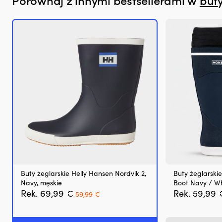
pracę
na
pokładzie
Zapobiega
plamom
oleju
i
ogranicza
niepotrzebny
wpływ
na
środowisko
Redukuje
dymienie
spalin
przy
zużyciu
oleju
Buty żeglarskie Helly Hansen Nordvik 2,
Buty żeglarski
w
Navy, męskie
Boot Navy / Wh
silniku
Pierwotna
Aktualna
Rek.
69,99
€
Rek.
59,99
59,99
€
Działa
cena
cena
z
wynosiła:
wynosi:
silnikami
69,99 €.
59,99 €.