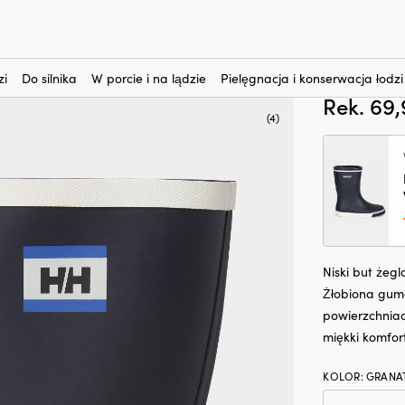
nteresują?
żeglarskie Helly Hansen Nordvik 2, Navy, męskie
Buty żeg
męskie
zi
Do silnika
W porcie i na lądzie
Pielęgnacja i konserwacja łodzi
Rek.
69
(4)
Niski but żeg
Żłobiona gum
powierzchnia
miękki komfor
KOLOR
:
GRANA