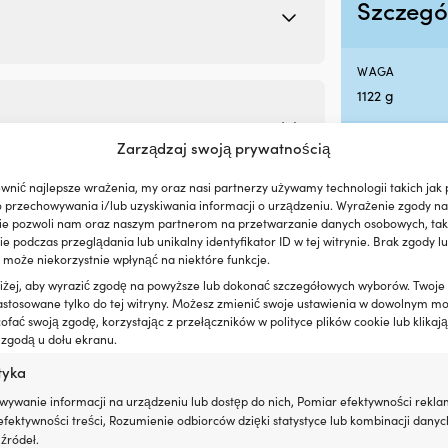
Szczegó
WAGA
1122 g
NAZWA KOLOR
Zarządzaj swoją prywatnością
Navy
wnić najlepsze wrażenia, my oraz nasi partnerzy używamy technologii takich jak p
o przechowywania i/lub uzyskiwania informacji o urządzeniu. Wyrażenie zgody na
MARKA
ie pozwoli nam oraz naszym partnerom na przetwarzanie danych osobowych, taki
Helly Hansen
 podczas przeglądania lub unikalny identyfikator ID w tej witrynie. Brak zgody lu
 może niekorzystnie wpłynąć na niektóre funkcje.
oniżej, aby wyrazić zgodę na powyższe lub dokonać szczegółowych wyborów. Twoje
MODEL
egorie:
Buty żeglarskie
,
Buty żeglarskie
,
Kalosze
,
Odzież
astosowane tylko do tej witryny. Możesz zmienić swoje ustawienia w dowolnym m
Helly Hansen 
fać swoją zgodę, korzystając z przełączników w polityce plików cookie lub klikają
 zgodą u dołu ekranu.
PASUJE UŻYTK
tyka
Mężczyzna
wywanie informacji na urządzeniu lub dostęp do nich, Pomiar efektywności rekla
fektywności treści, Rozumienie odbiorców dzięki statystyce lub kombinacji danyc
KOLOR BUTÓW
źródeł.