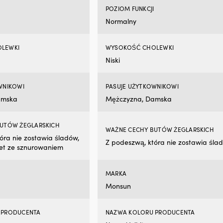
POZIOM FUNKCJI
Normalny
LEWKI
WYSOKOŚĆ CHOLEWKI
Niski
WNIKOWI
PASUJE UŻYTKOWNIKOWI
amska
Mężczyzna, Damska
UTÓW ŻEGLARSKICH
WAŻNE CECHY BUTÓW ŻEGLARSKICH
óra nie zostawia śladów,
Z podeszwą, która nie zostawia śla
et ze sznurowaniem
MARKA
Monsun
 PRODUCENTA
NAZWA KOLORU PRODUCENTA