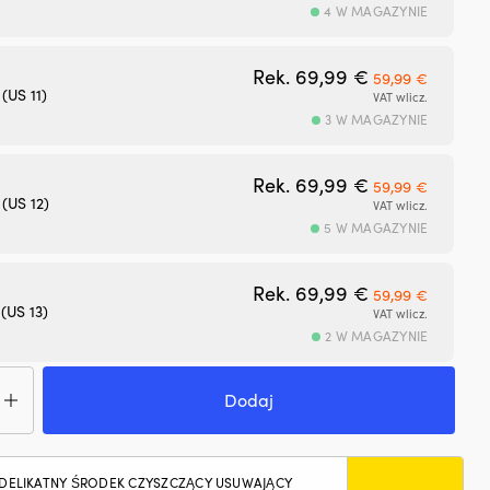
4 W MAGAZYNIE
Pierwotna cena
Aktualn
Rek.
69,99
€
59,99
€
(US 11)
VAT wlicz.
3 W MAGAZYNIE
Pierwotna cena
Aktualn
Rek.
69,99
€
59,99
€
 (US 12)
VAT wlicz.
5 W MAGAZYNIE
Pierwotna cena
Aktualn
Rek.
69,99
€
59,99
€
(US 13)
VAT wlicz.
2 W MAGAZYNIE
ć
y
Dodaj
arskie
y
sen
dvik
DELIKATNY ŚRODEK CZYSZCZĄCY USUWAJĄCY