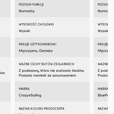
POZIOM FUNKCJI
POZIOM FU
Normalny
Normalny
WYSOKOŚĆ CHOLEWKI
WYSOKOŚ
Wysoki
Wysoki
PASUJE UŻYTKOWNIKOWI
PASUJE U
Mężczyzna, Damska
Mężczyzn
WAŻNE CECHY BUTÓW ŻEGLARSKICH
WAŻNE CE
Z podeszwą, która nie zostawia śladów,
Z podeszw
dów
Posiada mankiet ze sznurowaniem
Posiada 
MARKA
MARKA
Crazy4Sailing
BluePort
NAZWA KOLORU PRODUCENTA
NAZWA KO