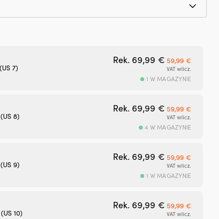
Pierwotna cena
Aktualn
Rek.
69,99
€
59,99
€
(US 7)
VAT wlicz.
1 W MAGAZYNIE
Pierwotna cena
Aktualn
Rek.
69,99
€
59,99
€
 (US 8)
VAT wlicz.
4 W MAGAZYNIE
Pierwotna cena
Aktualn
Rek.
69,99
€
59,99
€
 (US 9)
VAT wlicz.
1 W MAGAZYNIE
Pierwotna cena
Aktualn
Rek.
69,99
€
59,99
€
 (US 10)
VAT wlicz.