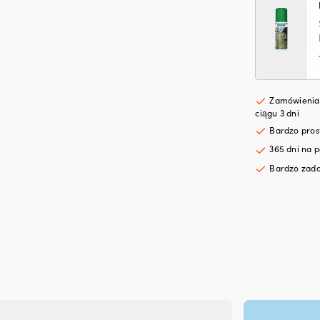
2,
Nav
męs
Zamówienia 
ciągu 3 dni
Bardzo pro
365 dni na p
Bardzo zado