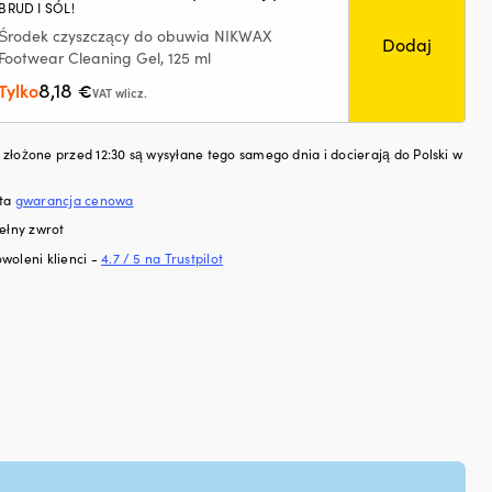
BRUD I SÓL!
Gr
Osł
y,
och
Środek czyszczący do obuwia NIKWAX
Dodaj
kie
17
na
Footwear Cleaning Gel, 125 ml
W MAGAZYNIE
śru
8,18
Tylko
€
VAT wlicz.
rzy
z
int
złożone przed 12:30 są wysyłane tego samego dnia i docierają do Polski w
fun
któ
chr
sta
gwarancja cenowa
za
ełny zwrot
lud
woleni klienci -
4.7 / 5 na Trustpilot
żag
jak
i
liny
pr
roz
i
us
Ła
mo
za