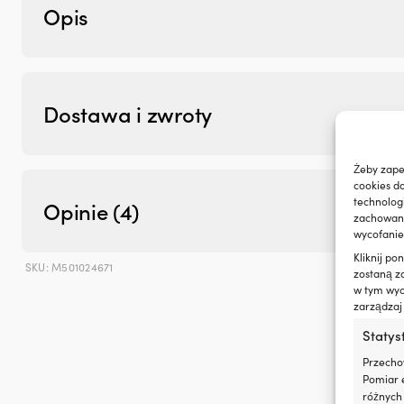
zużycie
Opis
oleju
i
dymienie
spalin,
co
zapewnia
Dostawa i zwroty
czystszy
silnik
i
Żeby zape
mniej
cookies d
plam
technolog
Opinie (4)
oleju
zachowanie
na
wycofanie
pokładzie.
|
Kliknij p
SKU:
M501024671
Kat
Regeneruje
zostaną z
w tym wyco
uszczelnienia
zarządzaj
gumowe
i
Statys
z
tworzyw
Przecho
sztucznych,
Pomiar e
ograniczając
różnych 