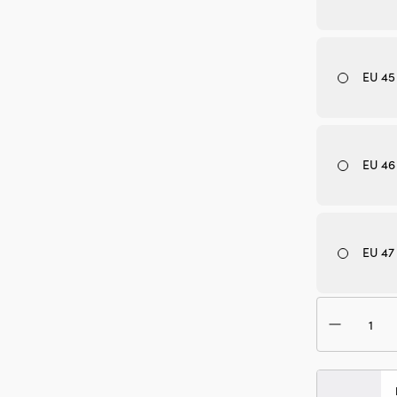
EU 45 
EU 46
EU 47 
iloś
But
żegl
Hell
Han
Nor