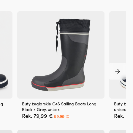
str
Szy
nic
GO
Te
–
dla
naj
och
pr
gni
i
UV
Dł
36
m
i
śre
ng
Buty żeglarskie C4S Sailing Boots Long
Buty żegl
60
Black / Grey, unisex
unisex
m
Pierwotna
Aktualna
Rek.
79,99
€
Rek.
59
59,99
€
|
cena
cena
wynosiła:
wynosi:
79,99 €.
59,99 €.