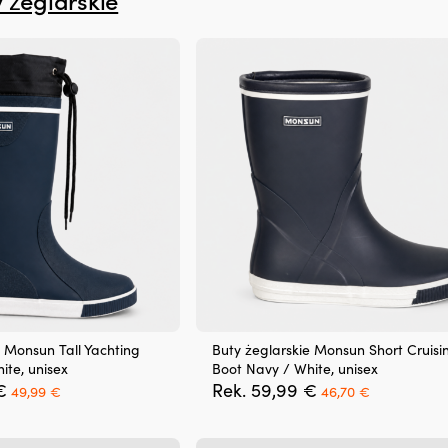
e Monsun Tall Yachting
Buty żeglarskie Monsun Short Cruisi
ite, unisex
Boot Navy / White, unisex
Pierwotna
Aktualna
Pierwotna
Aktualna
€
Rek.
59,99
€
49,99
€
46,70
€
cena
cena
cena
cena
wynosiła:
wynosi:
wynosiła:
wynosi:
59,99 €.
49,99 €.
59,99 €.
46,70 €.