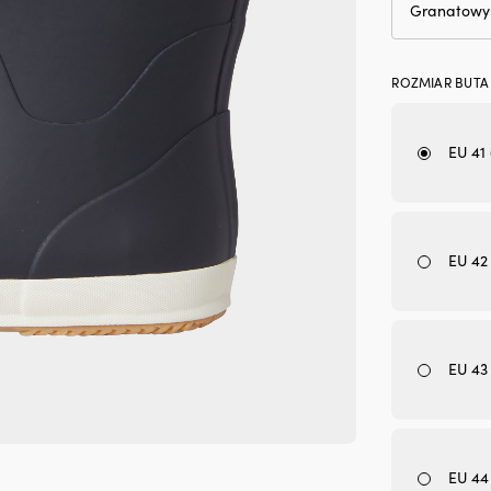
ROZMIAR BUTA
EU 41 
EU 42
EU 43
EU 44