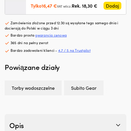
z
z
Pierwotna
Aktualna
Tylko
16,47
€
Rek.
18,30
€
Dodaj
tworzyw
pr
VAT wlicz.
cena
cena
sztucznych,
si
wynosiła:
wynosi:
ograniczając
oc
Zamówienia złożone przed 12:30 są wysyłane tego samego dnia i
drobne
w
18,30 €.
16,47 €.
docierają do Polski w ciągu 3 dni
wycieki
gó
Przeciwdziała
i
Bardzo prosta
gwarancja cenowa
rozrzedzaniu
w
365 dni na pełny zwrot
oleju
dó
Bardzo zadowoleni klienci -
4.7 / 5 na Trustpilot
i
n
pomaga
śr
utrzymać
rz
Powiązane działy
jego
Z
lepkość
p
Zmniejsza
z
zużycie
S
Torby wodoszczelne
Subito Gear
oleju
Ma
przez
ak
pierścienie
i
tłokowe
w
i
z
prowadnice
n
Opis
zaworów
–
Tłumi
tr