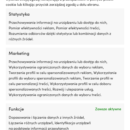
cookie lub klikając przycisk zarządzaj zgodą u dołu ekranu.
pomaga
zmniejszyć
Statystyka
wycieki
oleju
Przechowywanie informacji na urządzeniu lub dostęp do nich,
i
Pomiar efektywności reklam, Pomiar efektywności treści,
jego
Rozumienie odbiorców dzięki statystyce lub kombinacji danych z
zużycie
różnych źródeł.
poprzez
pielęgnację
Marketing
Drybag / wodoszczelna torba Subito
Drybag / worek ż
i
Gear, 70D, 3 litry, szara
500D, 10 litrów, ni
regenerację
Przechowywanie informacji na urządzeniu lub dostęp do nich,
48 W MAGAZYNIE
133 W MAGAZYNI
uszczelek
Wykorzystywanie ograniczonych danych do wyboru reklam,
6,34
€
10,94
€
silnika
Tworzenie profili w celu spersonalizowanych reklam, Wykorzystanie
VAT wlicz.
VAT wlicz.
z
profili do wyboru spersonalizowanych reklam, Tworzenie profili w
gumy
celu personalizacji treści, Wykorzystywanie profili w celu doboru
i
spersonalizowanych treści, Rozwój i ulepszanie usług,
MARKA
MARKA
tworzyw
Wykorzystywanie ograniczonych danych do wyboru treści.
Subito Gear
Ocean Pack
sztucznych.
Czyni
Funkcje
Zawsze aktywne
to
TYP I MATERIAŁ
TYP I MATERIAŁ
go
Dopasowanie i łączenie danych z innych źródeł,
Worek pakowy - cienki i lekki
Drybag - mocny
szczególnie
Łączenie różnych urządzeń, Identyfikacja urządzeń
interesującym
na podstawie informacji przesyłanych