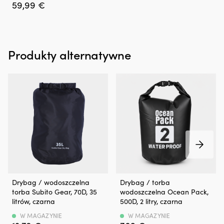
uszczelniacze
59,99
€
wału
i
uszczelniacze
trzonków
zaworów,
Produkty alternatywne
dzięki
czemu
może
ograniczyć
plamy
oleju
pod
pojazdem
lub
w
komorze
silnika.
Przeciwdziała
Wodoszczelna
100%
Drybag / wodoszczelna
Drybag / torba
również
torba,
wodoszczelna
torba Subito Gear, 70D, 35
wodoszczelna Ocean Pack,
rozrzedzaniu
która
torba
litrów, czarna
500D, 2 litry, czarna
oleju
chroni
wodoszczelna,
i
bagaż
która
W MAGAZYNIE
W MAGAZYNIE
może