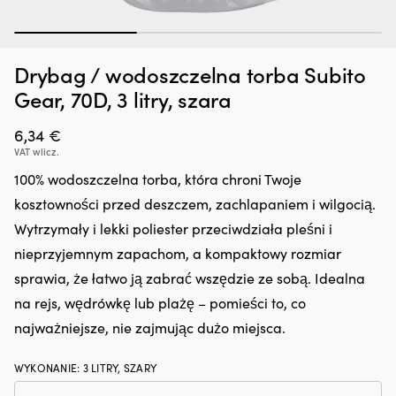
1
2
3
Drybag / wodoszczelna torba Subito
Dodatek
G
Zatrzymywacz kropli oleju Liqui Moly Motor Oil Saver, 300 ml
O
do
oc
Gear, 70D, 3 litry, szara
o
oleju,
n
W MAGAZYNIE
25,66
€
który
śr
6,34
€
regeneruje
rz
VAT wlicz.
uszczelnienia
z
gumowe
in
100% wodoszczelna torba, która chroni Twoje
i
fu
kosztowności przed deszczem, zachlapaniem i wilgocią.
z
kt
tworzyw
ch
Wytrzymały i lekki poliester przeciwdziała pleśni i
sztucznych,
z
nieprzyjemnym zapachom, a kompaktowy rozmiar
ograniczając
lu
drobne
ża
sprawia, że łatwo ją zabrać wszędzie ze sobą. Idealna
wycieki.
ja
na rejs, wędrówkę lub plażę – pomieści to, co
Przeciwdziała
i
rozrzedzaniu
li
najważniejsze, nie zajmując dużo miejsca.
oleju
p
i
ro
WYKONANIE
:
3 LITRY, SZARY
może
i
zmniejszyć
us