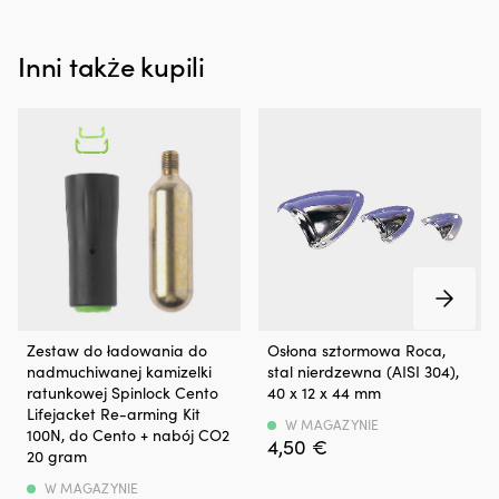
kapanie
i
Inni także kupili
plamy,
przyczynia
się
także
do
mniejszego,
niepotrzebnego
wpływu
na
środowisko.
Jak
pomaga
Twojemu
silnikowi
Zestaw do ładowania do
Osłona sztormowa Roca,
Dodatek
nadmuchiwanej kamizelki
stal nierdzewna (AISI 304),
działa
ratunkowej Spinlock Cento
40 x 12 x 44 mm
na
Lifejacket Re-arming Kit
uszczelnienia,
W MAGAZYNIE
100N, do Cento + nabój CO2
takie
4,50
€
20 gram
jak
np.
W MAGAZYNIE