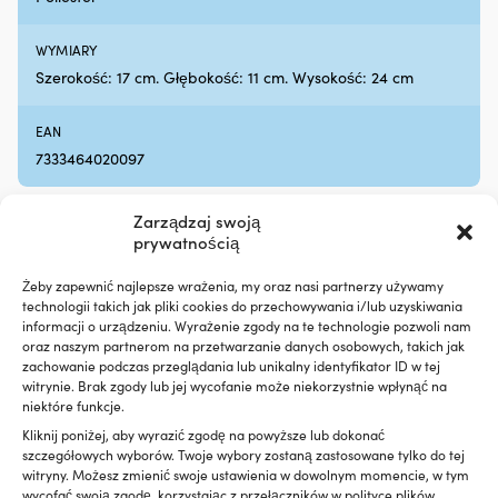
5
litrów
WYMIARY
oleju
silnikowego
Szerokość: 17 cm. Głębokość: 11 cm. Wysokość: 24 cm
Efekt
jest
EAN
zauważalny
7333464020097
po
około
600
Zarządzaj swoją
-
prywatnością
800
kilometrach
Porównaj z innymi bestsellerami w
jazdy
Żeby zapewnić najlepsze wrażenia, my oraz nasi partnerzy używamy
torby wodoszczelne
Liqui
technologii takich jak pliki cookies do przechowywania i/lub uzyskiwania
informacji o urządzeniu. Wyrażenie zgody na te technologie pozwoli nam
Moly
oraz naszym partnerom na przetwarzanie danych osobowych, takich jak
Motor
zachowanie podczas przeglądania lub unikalny identyfikator ID w tej
Oil
witrynie. Brak zgody lub jej wycofanie może niekorzystnie wpłynąć na
Saver
niektóre funkcje.
to
dodatek
Kliknij poniżej, aby wyrazić zgodę na powyższe lub dokonać
do
szczegółowych wyborów. Twoje wybory zostaną zastosowane tylko do tej
oleju,
witryny. Możesz zmienić swoje ustawienia w dowolnym momencie, w tym
wycofać swoją zgodę, korzystając z przełączników w polityce plików
który