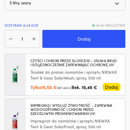
hałas
Ł
silnika.
m
Zmniejsza
z
zużycie
p
DOSTAWA 6.49 EUR
48 W MAGAZYNIE
oleju
m
i
rz
ilość
dymienie
i
Drybag
Dodaj
spalin,
ni
/
co
za
wodoszczelna
zapewnia
P
torba
czystszy
z
Subito
CZYŚCI I CHRONI PRZED SŁOŃCEM – USUWA BRUD
silnik
I SÓLJEDNOCZEŚNIE ZAPEWNIAJĄC OCHRONĘ UV!
r
Gear,
i
pr
70D,
Środek do prania namiotów i sprzętu NIKWAX
mniej
pr
3
Tent & Gear SolarWash, spray, 500 ml
plam
wi
litry,
Pierwotna
Aktualna
Tylko
15,50
€
Rek.
16,46
€
Dodaj
oleju
śr
szara
VAT wlicz.
cena
cena
na
rz
pokładzie.
i
wynosiła:
wynosi:
|
m
16,46 €.
15,50 €.
IMPREGNUJ I WYDŁUŻ ŻYWOTNOŚĆ – ZAPEWNIA
Regeneruje
d
WODOODPORNOŚĆ I CHRONI PRZED
SZKODLIWYM PROMIENIOWANIEM UV!
uszczelnienia
d
gumowe
rz
Impregnat do namiotów i sprzętu NIKWAX
i
–
Tent & Gear SolarProof, spray, 500 ml