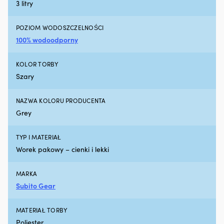
silniku
m
3 litry
Działa
|
z
POZIOM WODOSZCZELNOŚCI
silnikami
benzynowymi
100% wodoodporny
i
wysokoprężnymi,
KOLOR TORBY
z
Szary
DPF
lub
bez
NAZWA KOLORU PRODUCENTA
Testowany
Grey
z
turbosprężarką
i
TYP I MATERIAŁ
katalizatorem
Worek pakowy – cienki i lekki
dla
bezpiecznego
użytkowania
MARKA
300
Subito Gear
ml
wystarcza
na
MATERIAŁ TORBY
maksymalnie
Poliester