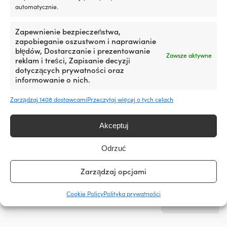
dla
automatycznie.
MATERIAŁ TORBY
MATERIAŁ TORBY
właścicieli
łodzi
Poliester
PVC
Zapewnienie bezpieczeństwa,
z
zapobieganie oszustwom i naprawianie
silnikiem
błędów, Dostarczanie i prezentowanie
stacjonarnym
WAŻNE CECHY DR
Zawsze aktywne
WAŻNE CECHY DRYBAGA
reklam i treści, Zapisanie decyzji
lub
Można nosić jak
dotyczących prywatności oraz
silnikiem
-
paskiem na ram
informowanie o nich.
rufowym,
gdzie
drobne
Zarządzaj 1408 dostawcami
Przeczytaj więcej o tych celach
OBJĘTOŚĆ
OBJĘTOŚĆ
„pocenie”
3 litry
10 litrów
łatwo
Akceptuj
zamienia
się
KOLOR TORBY
KOLOR TORBY
w
Odrzuć
zabrudzenia
Szary
Niebieski
w
Zarządzaj opcjami
komorze
silnika
Do produktu
Cookie Policy
Polityka prywatności
i
w
zęzie.
Ograniczając