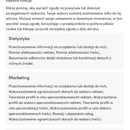
niektóre funkcje.
pomaga
Kliknij poniżej, aby wyrazić zgodę na powyższe lub dokonać
zmniejszyć
szczegółowych wyborów. Twoje wybory zostaną zastosowane tylko do tej
wycieki
witryny. Możesz zmienić swoje ustawienia w dowolnym momencie, w tym
oleju
wycofać swoją zgodę, korzystając z przełączników w polityce plików
i
cookie lub klikając przycisk zarządzaj zgodą u dołu ekranu.
jego
zużycie
Statystyka
poprzez
Przechowywanie informacji na urządzeniu lub dostęp do nich,
pielęgnację
Pomiar efektywności reklam, Pomiar efektywności treści,
i
Rozumienie odbiorców dzięki statystyce lub kombinacji danych z
regenerację
różnych źródeł.
uszczelek
silnika
Drybag / worek żeglarski Ocean Pack,
Drybag / worek ż
z
Marketing
500D, 30 litrów, niebieski
500D, 10 litrów, ni
gumy
97 W MAGAZYNIE
133 W MAGAZYNI
Przechowywanie informacji na urządzeniu lub dostęp do nich,
i
16,46
€
10,94
€
Wykorzystywanie ograniczonych danych do wyboru reklam,
tworzyw
Tworzenie profili w celu spersonalizowanych reklam, Wykorzystanie
VAT wlicz.
VAT wlicz.
sztucznych.
profili do wyboru spersonalizowanych reklam, Tworzenie profili w
Czyni
celu personalizacji treści, Wykorzystywanie profili w celu doboru
to
MARKA
MARKA
spersonalizowanych treści, Rozwój i ulepszanie usług,
go
Ocean Pack
Ocean Pack
Wykorzystywanie ograniczonych danych do wyboru treści.
szczególnie
interesującym