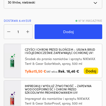
hałas
Ł
silnika.
m
Zmniejsza
z
zużycie
p
DOSTAWA 6.49 EUR
97 W MAGAZYNIE
oleju
m
i
rz
ilość
dymienie
i
Drybag
Dodaj
spalin,
ni
/
co
za
worek
zapewnia
P
żeglarski
czystszy
z
Ocean
CZYŚCI I CHRONI PRZED SŁOŃCEM – USUWA BRUD
silnik
I SÓLJEDNOCZEŚNIE ZAPEWNIAJĄC OCHRONĘ UV!
r
Pack,
i
pr
500D,
Środek do prania namiotów i sprzętu NIKWAX
mniej
pr
30
Tent & Gear SolarWash, spray, 500 ml
plam
wi
litrów,
Pierwotna
Aktualna
Tylko
15,50
€
Rek.
16,46
€
Dodaj
oleju
śr
niebieski
VAT wlicz.
cena
cena
na
rz
pokładzie.
i
wynosiła:
wynosi:
|
m
16,46 €.
15,50 €.
IMPREGNUJ I WYDŁUŻ ŻYWOTNOŚĆ – ZAPEWNIA
Regeneruje
d
WODOODPORNOŚĆ I CHRONI PRZED
SZKODLIWYM PROMIENIOWANIEM UV!
uszczelnienia
d
gumowe
rz
Impregnat do namiotów i sprzętu NIKWAX
i
–
Tent & Gear SolarProof, spray, 500 ml