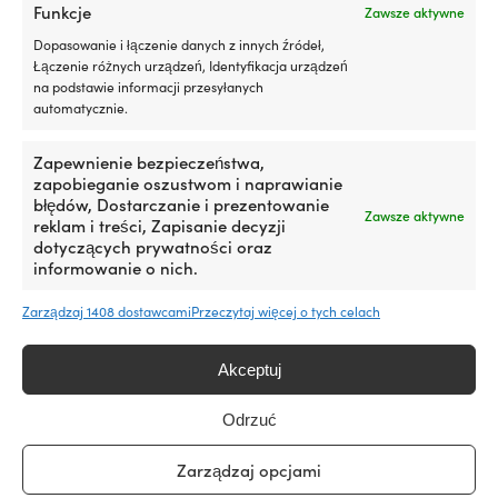
dla
Funkcje
Zawsze aktywne
TYP I MATERIAŁ
TYP I MATERIAŁ
właścicieli
Drybag - mocny i wytrzymały
Drybag - mocny
Dopasowanie i łączenie danych z innych źródeł,
łodzi
Łączenie różnych urządzeń, Identyfikacja urządzeń
z
na podstawie informacji przesyłanych
silnikiem
MATERIAŁ TORBY
MATERIAŁ TORBY
automatycznie.
stacjonarnym
lub
PVC
PVC
silnikiem
Zapewnienie bezpieczeństwa,
rufowym,
zapobieganie oszustwom i naprawianie
gdzie
WAŻNE CECHY DRYBAGA
WAŻNE CECHY DR
błędów, Dostarczanie i prezentowanie
Zawsze aktywne
drobne
reklam i treści, Zapisanie decyzji
Można nosić jako plecak, Z
Można nosić jak
„pocenie”
dotyczących prywatności oraz
paskiem na ramię, Z D-ringiem
paskiem na ram
łatwo
informowanie o nich.
zamienia
się
Zarządzaj 1408 dostawcami
Przeczytaj więcej o tych celach
OBJĘTOŚĆ
OBJĘTOŚĆ
w
30 litrów
10 litrów
zabrudzenia
w
Akceptuj
komorze
KOLOR TORBY
KOLOR TORBY
silnika
Odrzuć
i
Niebieski
Niebieski
w
Zarządzaj opcjami
zęzie.
Ograniczając