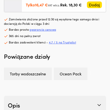
z
z
Pierwotna
Aktualna
Tylko
16,47
€
Rek.
18,30
€
Dodaj
tworzyw
pr
VAT wlicz.
cena
cena
sztucznych,
si
wynosiła:
wynosi:
ograniczając
oc
Zamówienia złożone przed 12:30 są wysyłane tego samego dnia i
drobne
w
18,30 €.
16,47 €.
docierają do Polski w ciągu 3 dni
wycieki
gó
Przeciwdziała
i
Bardzo prosta
gwarancja cenowa
rozrzedzaniu
w
365 dni na pełny zwrot
oleju
dó
Bardzo zadowoleni klienci -
4.7 / 5 na Trustpilot
i
n
pomaga
śr
utrzymać
rz
Powiązane działy
jego
Z
lepkość
p
Zmniejsza
z
zużycie
S
Torby wodoszczelne
Ocean Pack
oleju
Ma
przez
ak
pierścienie
i
tłokowe
w
i
z
prowadnice
n
Opis
zaworów
–
Tłumi
tr