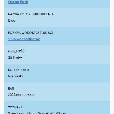
silniku
m
Ocean Pack
Działa
|
z
NAZWA KOLORU PRODUCENTA
silnikami
benzynowymi
Blue
i
wysokoprężnymi,
POZIOM WODOSZCZELNOŚCI
z
100% wodoodporny
DPF
lub
bez
OBJĘTOŚĆ
Testowany
30 litrów
z
turbosprężarką
i
KOLOR TORBY
katalizatorem
Niebieski
dla
bezpiecznego
użytkowania
EAN
300
7333464000860
ml
wystarcza
na
WYMIARY
maksymalnie
Szerokość: 39 cm. Wysokość: 69 cm