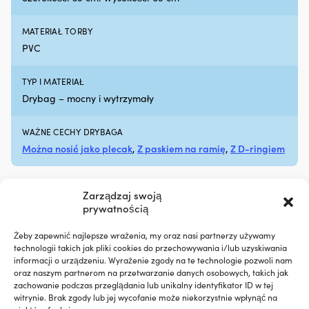
5
litrów
MATERIAŁ TORBY
oleju
silnikowego
PVC
Efekt
jest
TYP I MATERIAŁ
zauważalny
Drybag – mocny i wytrzymały
po
około
600
WAŻNE CECHY DRYBAGA
-
Można nosić jako plecak
,
Z paskiem na ramię
,
Z D-ringiem
800
kilometrach
jazdy
Liqui
Zarządzaj swoją
Moly
prywatnością
Motor
Porównaj z innymi bestsellerami w
Oil
Żeby zapewnić najlepsze wrażenia, my oraz nasi partnerzy używamy
torby wodoszczelne
Saver
technologii takich jak pliki cookies do przechowywania i/lub uzyskiwania
to
informacji o urządzeniu. Wyrażenie zgody na te technologie pozwoli nam
dodatek
oraz naszym partnerom na przetwarzanie danych osobowych, takich jak
do
zachowanie podczas przeglądania lub unikalny identyfikator ID w tej
oleju,
witrynie. Brak zgody lub jej wycofanie może niekorzystnie wpłynąć na
który