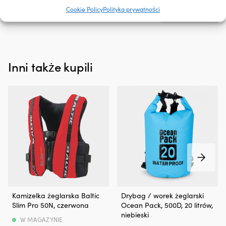
Do produktu
kapanie
Cookie Policy
Polityka prywatności
i
plamy,
przyczynia
się
także
Inni także kupili
do
mniejszego,
niepotrzebnego
wpływu
na
środowisko.
Jak
pomaga
Twojemu
silnikowi
Dodatek
działa
na
uszczelnienia,
Wygodna
W
Kamizelka żeglarska Baltic
Drybag / worek żeglarski
takie
kamizelka
100%
Slim Pro 50N, czerwona
Ocean Pack, 500D, 20 litrów,
jak
żeglarska
wodoszczelny
niebieski
np.
50N
worek
W MAGAZYNIE