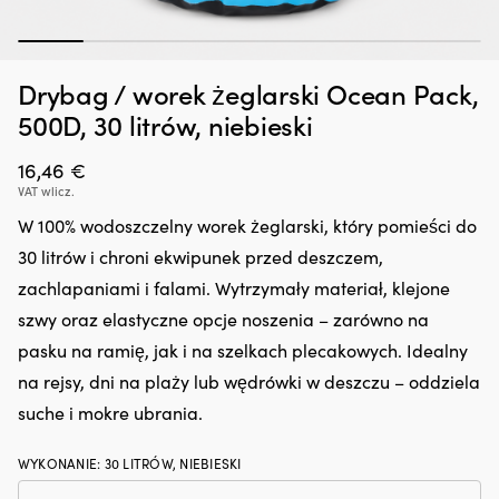
1
2
3
4
5
6
7
Drybag / worek żeglarski Ocean Pack,
Dodatek
G
Zatrzymywacz kropli oleju Liqui Moly Motor Oil Saver, 300 ml
O
do
oc
500D, 30 litrów, niebieski
o
oleju,
n
W MAGAZYNIE
25,66
€
który
śr
16,46
€
regeneruje
rz
VAT wlicz.
uszczelnienia
z
gumowe
in
W 100% wodoszczelny worek żeglarski, który pomieści do
i
fu
30 litrów i chroni ekwipunek przed deszczem,
z
kt
tworzyw
ch
zachlapaniami i falami. Wytrzymały materiał, klejone
sztucznych,
z
szwy oraz elastyczne opcje noszenia – zarówno na
ograniczając
lu
drobne
ża
pasku na ramię, jak i na szelkach plecakowych. Idealny
wycieki.
ja
na rejsy, dni na plaży lub wędrówki w deszczu – oddziela
Przeciwdziała
i
rozrzedzaniu
li
suche i mokre ubrania.
oleju
p
i
ro
WYKONANIE
:
30 LITRÓW, NIEBIESKI
może
i
zmniejszyć
us