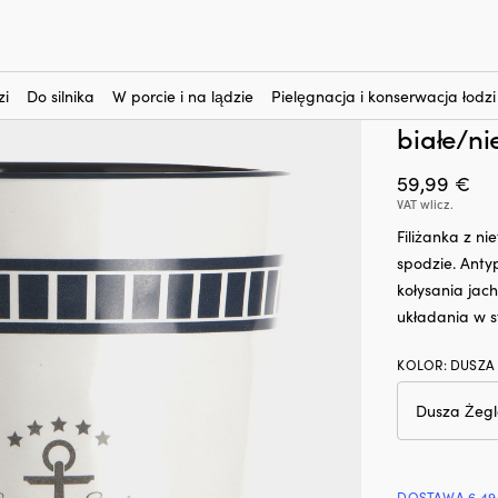
nteresują?
Kubki i filiżanki
-
Kubki z melaminy
-
Filiżanki do kawy/herbaty z mela
Filiżan
(1)
zi
Do silnika
W porcie i na lądzie
Pielęgnacja i konserwacja łodzi
Business
białe/ni
59,99
€
VAT wlicz.
Filiżanka z n
spodzie. Anty
kołysania jac
układania w s
KOLOR
:
DUSZA
DOSTAWA 6.49