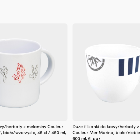
sztaplowania,
co
pozwala
zaoszczędzić
miejsce.
Odporność
na
uderzenia,
wolny
od
BPA
i
przystosowany
do
mycia
w
zmywarce
zapewniają
łatwe
i
bezpieczne
Klasyczne
użytkowanie
awy/herbaty z melaminy Couleur
Duże filiżanki do kawy/herbaty 
kubki
na
 białe/wzorzyste, 45 cl / 450 ml,
Couleur Mer Marina, białe/niebies
do
pokładzie
600 ml, 6-pak