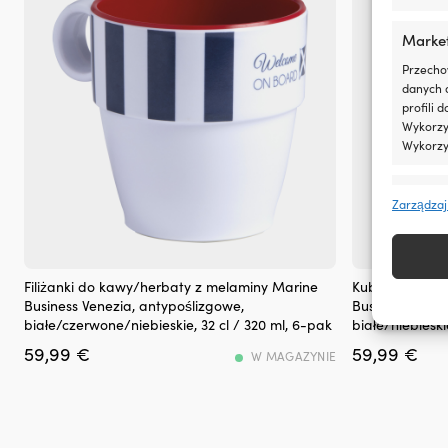
drobne
wycieki
Marke
Przeciwdziała
rozrzedzaniu
Przecho
oleju
danych 
i
profili 
pomaga
Wykorzys
utrzymać
Wykorzy
jego
lepkość
Funkcj
Zmniejsza
Zarządzaj
zużycie
Dopasow
oleju
Identyfi
przez
pierścienie
Filiżanka
Zestaw
Filiżanki do kawy/herbaty z melaminy Marine
Kubki do kawy
Zapewn
tłokowe
z
sześciu
Business Venezia, antypoślizgowe,
Business North
napraw
i
antypoślizgowym
kubków
białe/czerwone/niebieskie, 32 cl / 320 ml, 6-pak
białe/niebieski
treści
prowadnice
dnem,
z
inform
zaworów
59,99
€
59,99
€
która
melaminy
W MAGAZYNIE
Tłumi
stabilnie
z
hałas
stoi
antypoślizg
silnika,
na
dnem,
zapewniając
pokładzie
które
płynniejszą