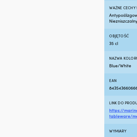
WAŻNE CECHY
Antypoślizgow
Niezniszczaln
OBJĘTOŚĆ
35 cl
NAZWA KOLOR
Blue/White
EAN
84354366066
LINK DO PROD
https://mari
tableware/me
WYMIARY