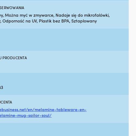
Gr
Osł
 SERWOWANIA
och
17
na
y, Można myć w zmywarce, Nadaje się do mikrofalówki,
W MAGAZYNIE
śru
y, Odporność na UV, Plastik bez BPA, Sztaplowany
rzy
z
int
fun
któ
chr
U PRODUCENTA
za
lud
żag
jak
i
63
liny
pr
roz
UCENTA
i
nebusiness.net/en/melamine-tableware-en-
us
lamine-mug-sailor-soul/
Ła
mo
za