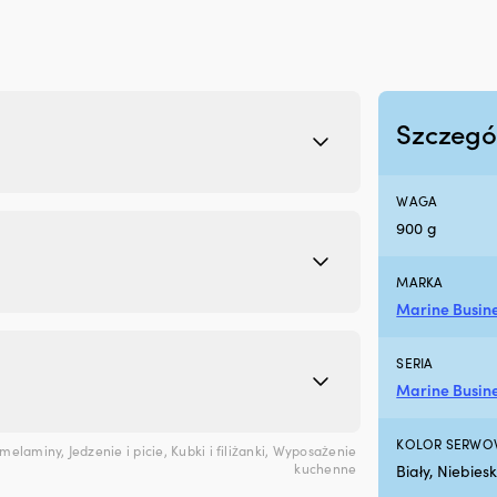
Szczegó
WAGA
900 g
MARKA
Marine Busin
SERIA
Marine Busine
KOLOR SERWO
 melaminy
,
Jedzenie i picie
,
Kubki i filiżanki
,
Wyposażenie
kuchenne
Biały, Niebiesk