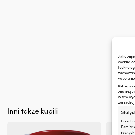
zużycie
oleju
i
dymienie
spalin,
co
zapewnia
czystszy
silnik
i
Żeby zape
mniej
cookies d
plam
technolog
oleju
zachowanie
na
wycofanie
pokładzie.
|
Kliknij p
Regeneruje
zostaną z
w tym wyco
uszczelnienia
zarządzaj
gumowe
Inni także kupili
i
Statys
z
tworzyw
Przecho
sztucznych,
Pomiar e
ograniczając
różnych 