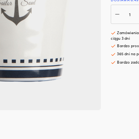
iloś
Fili
do
kaw
z
Zamówienia 
mel
ciągu 3 dni
Mar
Bardzo pro
Busi
365 dni na p
Sail
Soul
Bardzo zado
ant
biał
35
cl
/
350
ml,
6-
pak