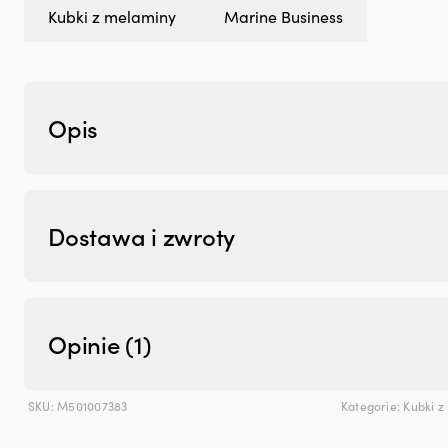
Kubki z melaminy
Marine Business
Opis
Dostawa i zwroty
Opinie (1)
SKU:
M501007383
Kategorie:
Kubki z