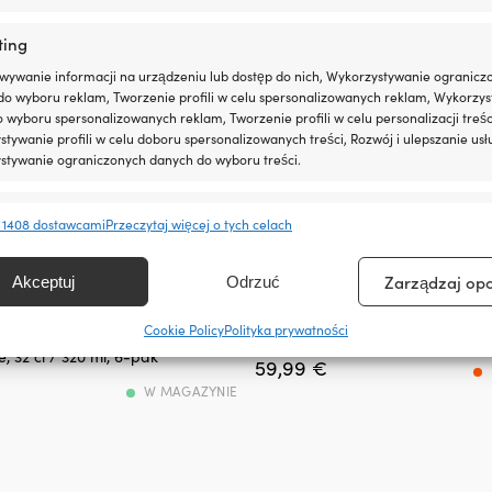
ting
wywanie informacji na urządzeniu lub dostęp do nich, Wykorzystywanie ogranicz
do wyboru reklam, Tworzenie profili w celu spersonalizowanych reklam, Wykorzys
do wyboru spersonalizowanych reklam, Tworzenie profili w celu personalizacji treśc
tywanie profili w celu doboru spersonalizowanych treści, Rozwój i ulepszanie usł
stywanie ograniczonych danych do wyboru treści.
e
Zawsze 
 1408 dostawcami
Przeczytaj więcej o tych celach
anie i łączenie danych z innych źródeł, Łączenie różnych urządzeń,
kacja urządzeń na podstawie informacji przesyłanych automatycznie.
Zarządzaj op
Akceptuj
Odrzuć
Głęboki
/herbaty z melaminy Marine
Głębokie talerze melaminowe Co
ienie bezpieczeństwa, zapobieganie oszustwom i
talerz
Cookie Policy
Polityka prywatności
wind, antypoślizgowe,
Marina, biały/niebieski, Ø20 cm,
ianie błędów, Dostarczanie i prezentowanie reklam i
melaminowy
Zawsze 
e, 32 cl / 320 ml, 6-pak
, Zapisanie decyzji dotyczących prywatności oraz
59,99
€
z
owanie o nich.
klasycznym
W MAGAZYNIE
motywem
owym
marynistycznym
i
możliwością