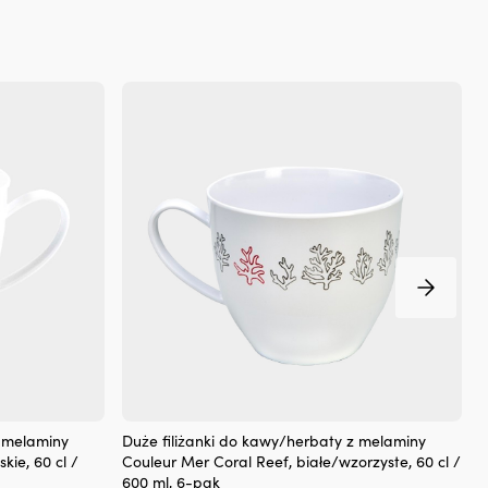
–
str
odporny
Szy
na
nic
zarysowania
GO
i
Te
uderzenia
–
Szeroki
dla
uchwyt
naj
–
och
wygodny
pr
do
gni
trzymania
i
i
UV
picia
Dł
Można
36
układać
m
w
i
stos
śre
–
60
idealny
m
na
Stylowe
Z
|
łódź,
z melaminy
Duże filiżanki do kawy/herbaty z melaminy
F
duże
f
przyczepę
kie, 60 cl /
Couleur Mer Coral Reef, białe/wzorzyste, 60 cl /
M
filiżanki
kempingową
600 ml, 6-pak
c