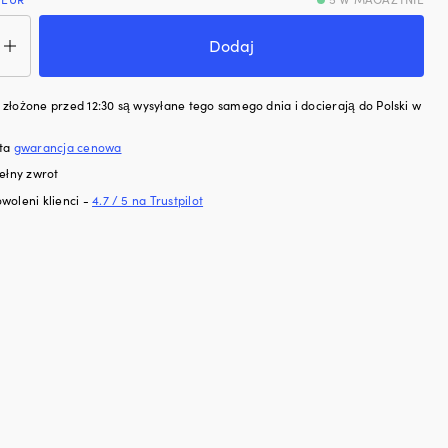
ć
żanki
Dodaj
y/herbaty
złożone przed 12:30 są wysyłane tego samego dnia i docierają do Polski w
aminy
ine
sta
gwarancja cenowa
ness
ełny zwrot
or
,
woleni klienci -
4.7 / 5 na Trustpilot
ypoślizgowe,
e/niebieskie,