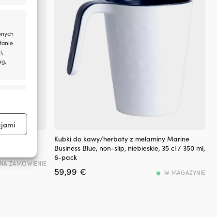
w
gó
i
w
onych
dół
tanie
na
i,
śru
ug,
rzy
Ze
po
aktywne
z
Sa
Mas
akr
cjami
i
Nowoczesny
uleur Mer
Kubki do kawy/herbaty z melaminy Marine
we
elegancki
 6-pack
Business Blue, non-slip, niebieskie, 35 cl / 350 ml,
z
kubek
aktywne
6-pack
ne
melaminowy
NA ZAMOWIENIE
–
59,99
€
w
W MAGAZYNIE
trw
dwukolorowym
ze
designie
i
Trwały
mi
materiał
we