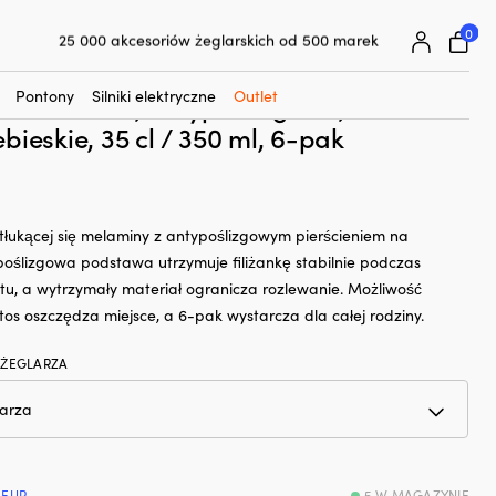
☓
miny Marine Business Sailor Soul, antypoślizgowe,
0
25 000 akcesoriów żeglarskich od 500 marek
Superłatwa gwarancja ceny
ki do kawy/herbaty z melaminy Marine
Superzadowoleni klienci – 4,7/5 na Trustpilot
Pontony
Silniki elektryczne
Outlet
 Sailor Soul, antypoślizgowe,
ebieskie, 35 cl / 350 ml, 6-pak
ietłukącej się melaminy z antypoślizgowym pierścieniem na
poślizgowa podstawa utrzymuje filiżankę stabilnie podczas
htu, a wytrzymały materiał ogranicza rozlewanie. Możliwość
tos oszczędza miejsce, a 6-pak wystarcza dla całej rodziny.
 ŻEGLARZA
 EUR
5 W MAGAZYNIE