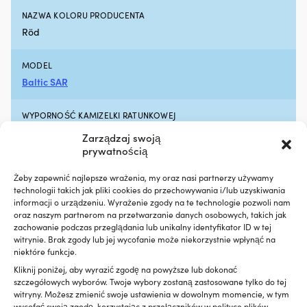
x
5
NAZWA KOLORU PRODUCENTA
Kotwica
li
Röd
3.2
ol
kg
si
4
Ef
MODEL
x
je
Baltic SAR
Odbijacz
z
G3
p
biały
ok
WYPORNOŚĆ KAMIZELKI RATUNKOWEJ
515
6
50N
x
-
Zarządzaj swoją
145
8
prywatnością
mm
ki
LINK DO PRODUCENTA
4
ja
Żeby zapewnić najlepsze wrażenia, my oraz nasi partnerzy używamy
https://baltic.se/produkt/sar-flytvast/
x
Li
technologii takich jak pliki cookies do przechowywania i/lub uzyskiwania
Lina
M
informacji o urządzeniu. Wyrażenie zgody na te technologie pozwoli nam
do
M
oraz naszym partnerom na przetwarzanie danych osobowych, takich jak
GWARANCJA
odbijaczy
zachowanie podczas przeglądania lub unikalny identyfikator ID w tej
Oi
5 lat
witrynie. Brak zgody lub jej wycofanie może niekorzystnie wpłynąć na
niebieska
Sa
niektóre funkcje.
6
to
mm,
d
Kliknij poniżej, aby wyrazić zgodę na powyższe lub dokonać
1.5
d
szczegółowych wyborów. Twoje wybory zostaną zastosowane tylko do tej
metra
ol
witryny. Możesz zmienić swoje ustawienia w dowolnym momencie, w tym
1
kt
wycofać swoją zgodę, korzystając z przełączników w polityce plików