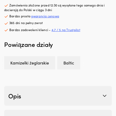
wynosiła:
wynosi:
stóp
z
Zamówienia złożone przed 12:30 są wysyłane tego samego dnia i
(3.6
t
4,50 €.
3,70 €.
docierają do Polski w ciągu 3 dni
metra)
sz
Wodoodporna
og
Bardzo prosta
gwarancja cenowa
torba
d
365 dni na pełny zwrot
o
wy
Bardzo zadowoleni klienci -
4.7 / 5 na Trustpilot
pojemności
Pr
30
ro
litrów
ol
Powiązane działy
–
i
idealna
p
na
ut
mokrą
je
Kamizelki żeglarskie
Baltic
linę
le
kotwiczną
Zm
Kotwica
zu
składana
ol
–
pr
łatwa
pi
Opis
do
tł
złożenia
i
&
p
schowania
z
Zestaw
Tł