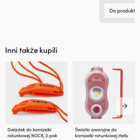
k
Do produktu
i
pl
pr
si
ta
d
mn
Inni także kupili
ni
w
n
śr
Ja
p
T
si
D
dz
n
us
ta
Gwizdek
Światło
ja
Gwizdek do kamizelki
Światło awaryjne do
–
awaryjne
np
ratunkowej NOCK, 2‑pak
kamizelki ratunkowej Helly
zapewnia
SOLAS