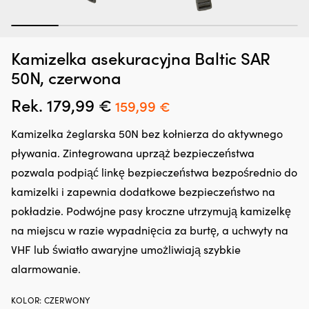
1
2
3
4
5
6
Kamizelka asekuracyjna Baltic SAR
Idealny
D
Zestaw do cumowania i kotwiczenia 1852-Marine Small, 4 liny
Z
zestaw
d
50N, czerwona
cumownicze + kotwica 3.2 kg + lina kotwiczna + 4 odbijacze
cumowniczy
ol
(G3) + 4 liny do odbijaczy + torba do przechowywania
dla
kt
Rek.
179,99
€
Pierwotna
Aktualna
159,99
€
małych
re
NA ZAMOWIENIE
cena
cena
249,99
€
łodzi
us
Kamizelka żeglarska 50N bez kołnierza do aktywnego
–
g
wynosiła:
wynosi:
wszystko,
i
pływania. Zintegrowana uprząż bezpieczeństwa
179,99 €.
159,99 €.
czego
z
pozwala podpiąć linkę bezpieczeństwa bezpośrednio do
potrzebujesz
t
do
sz
kamizelki i zapewnia dodatkowe bezpieczeństwo na
cumowania
og
pokładzie. Podwójne pasy kroczne utrzymują kamizelkę
&
d
kotwiczenia
wy
na miejscu w razie wypadnięcia za burtę, a uchwyty na
Kompletny
Pr
VHF lub światło awaryjne umożliwiają szybkie
zestaw
ro
–
ol
alarmowanie.
4
i
szt.
m
KOLOR
:
CZERWONY
lin
zm