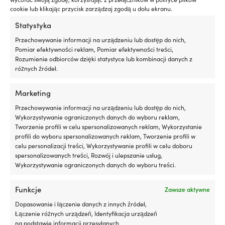
Porównaj z innymi bestsellerami w
x
p
cookie lub klikając przycisk zarządzaj zgodą u dołu ekranu.
kamizelki żeglarskie
Wodoodporna
zm
Statystyka
torba
wy
30
ol
Przechowywanie informacji na urządzeniu lub dostęp do nich,
litrów
i
Pomiar efektywności reklam, Pomiar efektywności treści,
je
Rozumienie odbiorców dzięki statystyce lub kombinacji danych z
zu
różnych źródeł.
p
pi
Marketing
i
re
Przechowywanie informacji na urządzeniu lub dostęp do nich,
us
Wykorzystywanie ograniczonych danych do wyboru reklam,
si
Tworzenie profili w celu spersonalizowanych reklam, Wykorzystanie
z
profili do wyboru spersonalizowanych reklam, Tworzenie profili w
g
celu personalizacji treści, Wykorzystywanie profili w celu doboru
i
spersonalizowanych treści, Rozwój i ulepszanie usług,
t
Wykorzystywanie ograniczonych danych do wyboru treści.
sz
Cz
Funkcje
Zawsze aktywne
to
Kamizelka asekuracyjna Baltic SAR
Kamizelka asekur
g
50N, czerwona
50N, niebiesko/c
Dopasowanie i łączenie danych z innych źródeł,
Pierwotna
Aktualna
sz
Rek.
179,99
€
Rek.
69,99
€
159,99
€
Łączenie różnych urządzeń, Identyfikacja urządzeń
cena
cena
in
na podstawie informacji przesyłanych