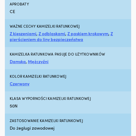
x
si
APROBATY
Lina
Dz
CE
cumownicza
z
niebieska
si
10
b
WAŻNE CECHY KAMIZELKI RATUNKOWEJ
mm,
i
Z kieszeniami
,
Z odblaskami
,
Z paskiem krokowym
,
Z
6
wy
pierścieniem do liny bezpieczeństwa
metrów
z
1
D
x
lu
KAMIZELKA RATUNKOWA PASUJE DO UŻYTKOWNIKÓW
Lina
b
Damska
,
Mężczyźni
kotwiczna
T
biała
z
10
tu
KOLOR KAMIZELKI RATUNKOWEJ
mm,
i
Czerwony
40
ka
metrów
dl
1
b
KLASA WYPORNOŚCI KAMIZELKI RATUNKOWEJ
x
uż
50N
Szekla
3
kotwiczna
m
ZASTOSOWANIE KAMIZELKI RATUNKOWEJ
10
wy
mm
n
Do żeglugi zawodowej
1
m