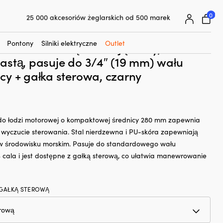
☓
U-skórą/imitacją skóry, Ø280 mm, z piastą, pasuje do 3/4″ (19
0
25 000 akcesoriów żeglarskich od 500 marek
Superłatwa gwarancja ceny
rowe motorówki Dometic Lipari, stal
Superzadowoleni klienci – 4,7/5 na Trustpilot
Pontony
Silniki elektryczne
Outlet
wna z PU-skórą/imitacją skóry, Ø280
astą, pasuje do 3/4″ (19 mm) wału
cy + gałka sterowa, czarny
 do łodzi motorowej o kompaktowej średnicy 280 mm zapewnia
wyczucie sterowania. Stal nierdzewna i PU-skóra zapewniają
 w środowisku morskim. Pasuje do standardowego wału
4 cala i jest dostępne z gałką sterową, co ułatwia manewrowanie
 GAŁKĄ STEROWĄ