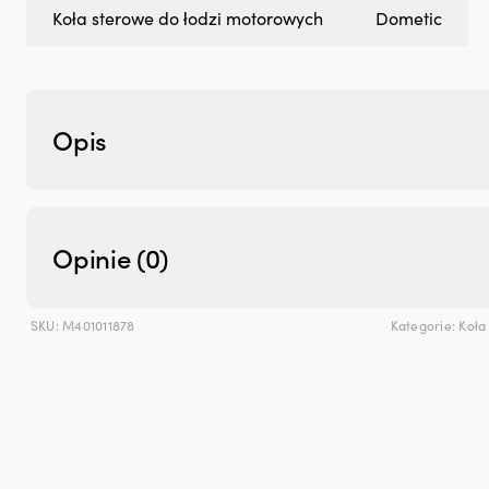
Koła sterowe do łodzi motorowych
Dometic
Opis
Opinie (0)
SKU:
M401011878
Kategorie:
Koła