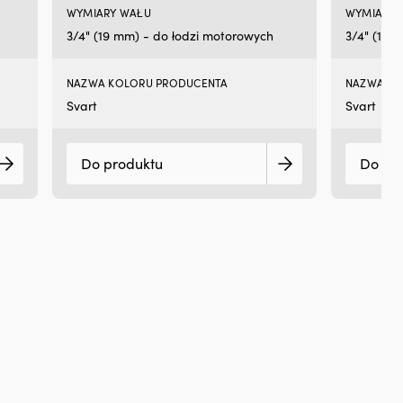
WYMIARY WAŁU
WYMIARY 
str
Szy
3/4" (19 mm) - do łodzi motorowych
3/4" (19 
nic
GO
Te
NAZWA KOLORU PRODUCENTA
NAZWA KO
–
Svart
Svart
dla
naj
och
Do produktu
Do pr
pr
gni
i
UV
Dł
36
m
i
śre
60
m
|