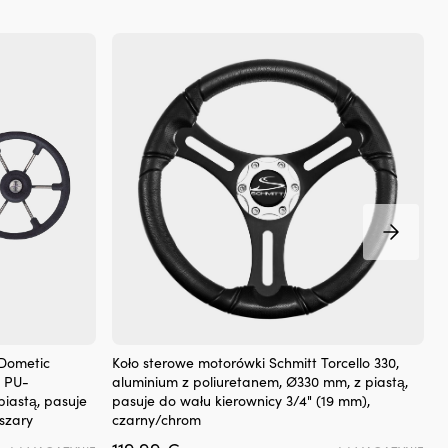
Koło
K
 Dometic
Koło sterowe motorówki Schmitt Torcello 330,
K
sterowe
s
z PU-
aluminium z poliuretanem, Ø330 mm, z piastą,
G
do
piastą, pasuje
pasuje do wału kierownicy 3/4" (19 mm),
p
łodzi
ł
 szary
czarny/chrom
c
motorowej
m