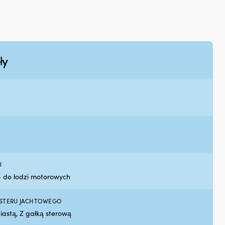
)
u
ownicy
ka
owa,
ły
rny
U
– do łodzi motorowych
 STERU JACHTOWEGO
iastą, Z gałką sterową