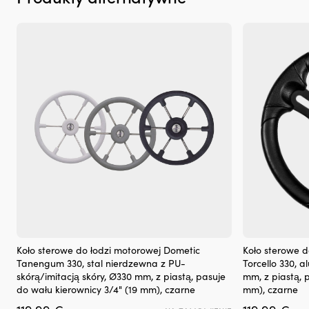
benzynowymi
i
wysokoprężnymi,
z
DPF
lub
bez
Testowany
z
turbosprężarką
i
katalizatorem
dla
bezpiecznego
użytkowania
300
ml
wystarcza
na
Koło
Koło
Koło sterowe do łodzi motorowej Dometic
Koło sterowe d
maksymalnie
sterowe
sterowe
Tanengum 330, stal nierdzewna z PU-
Torcello 330, 
5
do
do
skórą/imitacją skóry, Ø330 mm, z piastą, pasuje
mm, z piastą, 
litrów
łodzi
łodzi
do wału kierownicy 3/4" (19 mm), czarne
mm), czarne
oleju
motorowej
motorowej
silnikowego