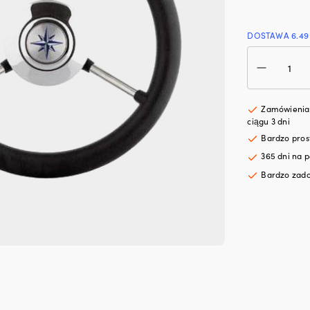
DOSTAWA 6.49
iloś
Koło
ste
mot
Dom
Zamówienia 
Lipa
ciągu 3 dni
stal
Bardzo pro
nie
365 dni na p
z
PU-
Bardzo zado
skór
skór
Ø28
mm
z
pias
pas
do
3/4"
(19