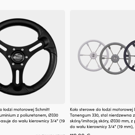
Koło
o łodzi motorowej Schmitt
Koło sterowe do łodzi motorowej
sterowe
aluminium z poliuretanem, Ø330
Tanengum 330, stal nierdzewna 
do
pasuje do wału kierownicy 3/4" (19
skórą/imitacją skóry, Ø330 mm, z 
łodzi
do wału kierownicy 3/4" (19 mm),
motorowej