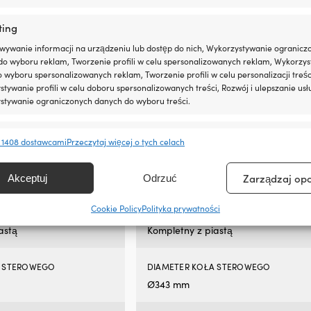
ting
wywanie informacji na urządzeniu lub dostęp do nich, Wykorzystywanie ogranicz
o łodzi motorowej NOCK,
Koło sterowe do łodzi motorowej NO
do wyboru reklam, Tworzenie profili w celu spersonalizowanych reklam, Wykorzys
 (AISI 316) z PU-
stal nierdzewna (AISI 316), Ø343 mm,
do wyboru spersonalizowanych reklam, Tworzenie profili w celu personalizacji treśc
dobnym materiałem,
piastą, pasuje do wału sterowego 3/
tywanie profili w celu doboru spersonalizowanych treści, Rozwój i ulepszanie usł
stą, pasuje do osi koła
(19 mm), czarne
stywanie ograniczonych danych do wyboru treści.
 (19 mm), czarne
59,99
€
3 W MAGAZ
VAT wlicz.
40 W MAGAZYNIE
e
Zawsze 
 1408 dostawcami
Przeczytaj więcej o tych celach
anie i łączenie danych z innych źródeł, Łączenie różnych urządzeń,
kacja urządzeń na podstawie informacji przesyłanych automatycznie.
Zarządzaj op
Akceptuj
Odrzuć
ienie bezpieczeństwa, zapobieganie oszustwom i
Cookie Policy
Polityka prywatności
STERU JACHTOWEGO
WAŻNE CECHY STERU JACHTOWEGO
ianie błędów, Dostarczanie i prezentowanie reklam i
Zawsze 
, Zapisanie decyzji dotyczących prywatności oraz
astą
Kompletny z piastą
owanie o nich.
A STEROWEGO
DIAMETER KOŁA STEROWEGO
Ø343 mm