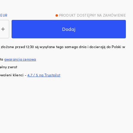
 EUR
PRODUKT DOSTĘPNY NA ZAMÓWIENIE
ć
Dodaj
rowe
orówki
etic
złożone przed 12:30 są wysyłane tego samego dnia i docierają do Polski w
ri,
sta
gwarancja cenowa
rdzewna
ełny zwrot
woleni klienci -
4.7 / 5 na Trustpilot
ą/imitacją
y,
0
,
tą,
uje