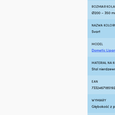
ROZMIAR KOŁ
Ø200 – 350 
NAZWA KOLOR
Svart
MODEL
Dometic Lipar
MATERIAŁ NA 
Stal nierdzew
EAN
733246718519
WYMIARY
Głębokość z p