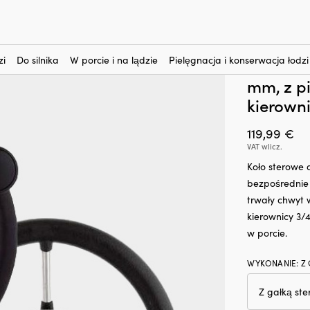
nteresują?
torowych
-
Koło sterowe motorówki Dometic Lipari, stal nierdzewna z P
Koło ste
zi
Do silnika
W porcie i na lądzie
Pielęgnacja i konserwacja łodzi
nierdze
mm, z pi
kierowni
119,99
€
VAT wlicz.
Koło sterowe
bezpośrednie 
trwały chwyt
kierownicy 3/
w porcie.
WYKONANIE
:
Z