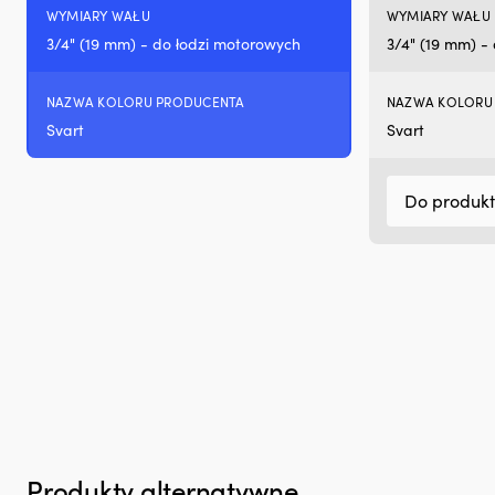
WYMIARY WAŁU
WYMIARY WAŁU
pracę
na
3/4" (19 mm) - do łodzi motorowych
3/4" (19 mm) -
pokładzie
Zapobiega
plamom
NAZWA KOLORU PRODUCENTA
NAZWA KOLORU
oleju
Svart
Svart
i
ogranicza
niepotrzebny
Do produk
wpływ
na
środowisko
Redukuje
dymienie
spalin
przy
zużyciu
oleju
w
silniku
Działa
z
silnikami
Produkty alternatywne