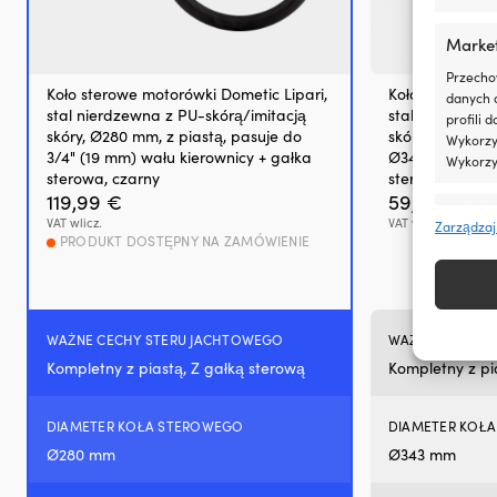
drobne
wycieki
Marke
Przeciwdziała
rozrzedzaniu
Przecho
oleju
Koło sterowe motorówki Dometic Lipari,
Koło sterowe d
danych 
i
stal nierdzewna z PU-skórą/imitacją
stal nierdzewna
profili 
pomaga
skóry, Ø280 mm, z piastą, pasuje do
skórą/skóropo
Wykorzys
utrzymać
3/4" (19 mm) wału kierownicy + gałka
Ø343 mm, z pia
Wykorzy
jego
sterowa, czarny
sterowego 3/4"
lepkość
119,99
€
59,99
€
Funkcj
Zmniejsza
VAT wlicz.
VAT wlicz.
Zarządzaj
zużycie
PRODUKT DOSTĘPNY NA ZAMÓWIENIE
Dopasow
oleju
Identyfi
przez
pierścienie
Zapewn
tłokowe
WAŻNE CECHY STERU JACHTOWEGO
WAŻNE CECHY 
napraw
i
treści
prowadnice
Kompletny z piastą, Z gałką sterową
Kompletny z pi
inform
zaworów
Tłumi
DIAMETER KOŁA STEROWEGO
DIAMETER KOŁ
hałas
silnika,
Ø280 mm
Ø343 mm
zapewniając
płynniejszą