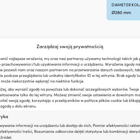
DIAMETER KO
Ø280 mm
Zarządzaj swoją prywatnością
a sterowe do łodzi motorowych
wnić najlepsze wrażenia, my oraz nasi partnerzy używamy technologii takich jak p
o przechowywania i/lub uzyskiwania informacji o urządzeniu. Wyrażenie zgody na
ie pozwoli nam oraz naszym partnerom na przetwarzanie danych osobowych, taki
 podczas przeglądania lub unikalny identyfikator ID w tej witrynie. Brak zgody lu
 może niekorzystnie wpłynąć na niektóre funkcje.
oniżej, aby wyrazić zgodę na powyższe lub dokonać szczegółowych wyborów. Twoje
astosowane tylko do tej witryny. Możesz zmienić swoje ustawienia w dowolnym m
fać swoją zgodę, korzystając z przełączników w polityce plików cookie lub klikają
 zgodą u dołu ekranu.
tyka
wywanie informacji na urządzeniu lub dostęp do nich, Pomiar efektywności rekla
fektywności treści, Rozumienie odbiorców dzięki statystyce lub kombinacji danyc
źródeł.