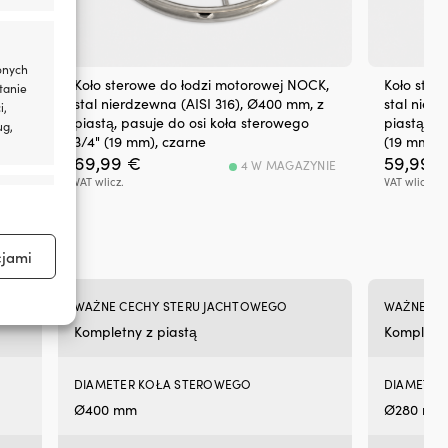
w
gó
i
w
onych
dół
CK,
Koło sterowe do łodzi motorowej NOCK,
Koło ster
tanie
na
 z
stal nierdzewna (AISI 316), Ø400 mm, z
stal nier
i,
śru
4"
piastą, pasuje do osi koła sterowego
piastą, p
ug,
rzy
3/4" (19 mm), czarne
(19 mm), 
Ze
69,99
€
59,99
YNIE
4 W MAGAZYNIE
po
VAT wlicz.
VAT wlicz.
aktywne
z
Sa
Mas
akr
cjami
i
we
WAŻNE CECHY STERU JACHTOWEGO
WAŻNE CE
z
aktywne
ne
Kompletny z piastą
Kompletny
–
trw
DIAMETER KOŁA STEROWEGO
DIAMETER
ze
i
Ø400 mm
Ø280 mm
mi
we