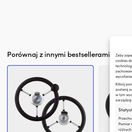
zużycie
oleju
i
dymienie
spalin,
co
zapewnia
czystszy
silnik
i
Porównaj z innymi bestsellerami w
koł
Żeby zape
mniej
cookies d
plam
technolog
oleju
zachowanie
na
wycofanie
pokładzie.
|
Kliknij p
Regeneruje
zostaną z
w tym wyco
uszczelnienia
zarządzaj
gumowe
i
Statys
z
tworzyw
Przecho
sztucznych,
Pomiar e
ograniczając
różnych 