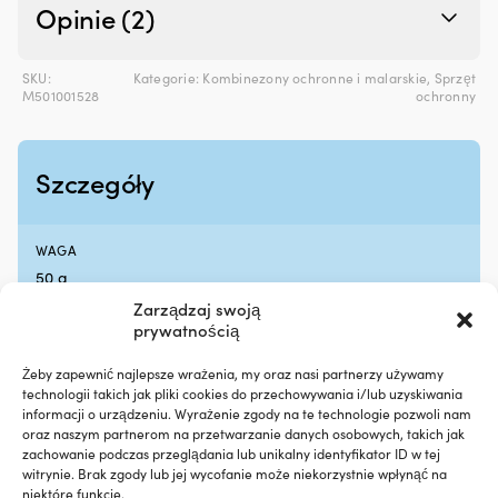
z
mi
Opinie (2)
tworzyw
za
sztucznych,
ła
ograniczając
po
SKU:
Kategorie:
Kombinezony ochronne i malarskie
,
Sprzęt
drobne
Ko
M501001528
ochronny
wycieki
z
Przeciwdziała
wi
rozrzedzaniu
k
oleju
do
Szczegóły
i
n
pomaga
ry
utrzymać
co
WAGA
jego
z
50 g
lepkość
el
Zmniejsza
za
Zarządzaj swoją
zużycie
n
prywatnością
EAN
oleju
po
7350139190909
przez
Um
Żeby zapewnić najlepsze wrażenia, my oraz nasi partnerzy używamy
pierścienie
el
technologii takich jak pliki cookies do przechowywania i/lub uzyskiwania
tłokowe
w
informacji o urządzeniu. Wyrażenie zgody na te technologie pozwoli nam
i
ob
oraz naszym partnerom na przetwarzanie danych osobowych, takich jak
prowadnice
sz
zachowanie podczas przeglądania lub unikalny identyfikator ID w tej
zaworów
fa
Inni także kupili
witrynie. Brak zgody lub jej wycofanie może niekorzystnie wpłynąć na
Tłumi
i
niektóre funkcje.