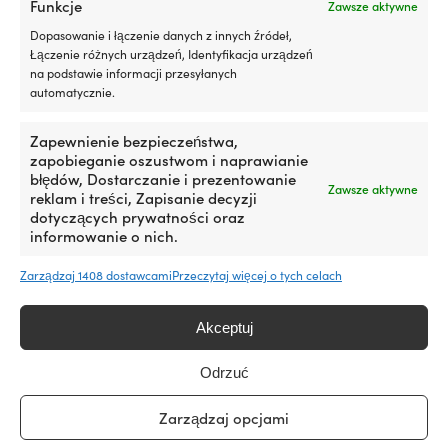
silniku
Funkcje
Zawsze aktywne
Wylewka
Działa
AutoStop
Dopasowanie i łączenie danych z innych źródeł,
z
zatrzymuje
Łączenie różnych urządzeń, Identyfikacja urządzeń
silnikami
przepływ,
na podstawie informacji przesyłanych
benzynowymi
gdy
automatycznie.
i
zbiornik
wysokoprężnymi,
Produkty outlet, które mogą Ci się
jest
z
Zapewnienie bezpieczeństwa,
pełny,
spodobać
DPF
zapobieganie oszustwom i naprawianie
a
lub
błędów, Dostarczanie i prezentowanie
przerywacz
Zawsze aktywne
bez
reklam i treści, Zapisanie decyzji
płomienia
Testowany
dotyczących prywatności oraz
zmniejsza
z
informowanie o nich.
ryzyko
turbosprężarką
wybuchu.
i
Zarządzaj 1408 dostawcami
Przeczytaj więcej o tych celach
Wytrzymałe
katalizatorem
HDPE
dla
zapewnia
bezpiecznego
Akceptuj
trwałość,
użytkowania
a
300
kodowanie
Odrzuć
ml
kolorami
Epifanes
50N
wystarcza
pomaga
Lakier jachtowy / farba
Kamizelka do sportów
Zarządzaj opcjami
Mono-
środek
na
rozróżnić
wykończeniowa Epifanes
wodnych JOBE Neoprene
urethan
wypornościowy
maksymalnie