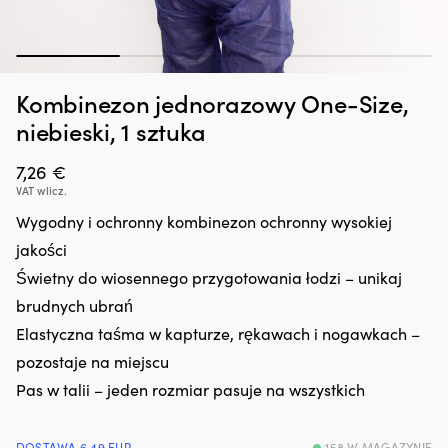
1
2
3
4
Dodatek
Ad
Zatrzymywacz kropli oleju Liqui Moly Motor Oil Saver, 300 ml
A
Kombinezon jednorazowy One-Size,
do
kt
A
oleju,
łą
W MAGAZYNIE
niebieski, 1 sztuka
25,66
€
który
wi
regeneruje
z
7,26
€
uszczelnienia
k
VAT wlicz.
gumowe
s
i
n
Wygodny i ochronny kombinezon ochronny wysokiej
z
ża
jakości
tworzyw
Pa
sztucznych,
d
Świetny do wiosennego przygotowania łodzi – unikaj
ograniczając
u
brudnych ubrań
drobne
13
wycieki.
mi
Elastyczna taśma w kapturze, rękawach i nogawkach –
Przeciwdziała
i
pozostaje na miejscu
rozrzedzaniu
wi
oleju
ka
Pas w talii – jeden rozmiar pasuje na wszystkich
i
Z
może
el
zmniejszyć
w
DOSTAWA 6.49 EUR
158 W MAGAZYNIE