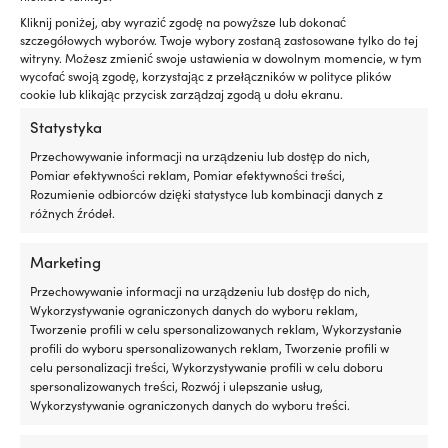
hałas
in
Kliknij poniżej, aby wyrazić zgodę na powyższe lub dokonać
silnika,
lin
szczegółowych wyborów. Twoje wybory zostaną zastosowane tylko do tej
zapewniając
K
witryny. Możesz zmienić swoje ustawienia w dowolnym momencie, w tym
płynniejszą
w
wycofać swoją zgodę, korzystając z przełączników w polityce plików
pracę
47
cookie lub klikając przycisk zarządzaj zgodą u dołu ekranu.
na
×
pokładzie
Statystyka
25
Zapobiega
mi
Przechowywanie informacji na urządzeniu lub dostęp do nich,
plamom
uł
Pomiar efektywności reklam, Pomiar efektywności treści,
oleju
p
Rozumienie odbiorców dzięki statystyce lub kombinacji danych z
i
n
różnych źródeł.
ogranicza
po
Kanister
niepotrzebny
Kanister na olej napędowy /
na
wpływ
kanister na paliwo Never
Marketing
paliwo
na
Stop, 5 litrów, z wylewką
do
Przechowywanie informacji na urządzeniu lub dostęp do nich,
środowisko
AutoStop & nakrętką
bezpiecznego
Wykorzystywanie ograniczonych danych do wyboru reklam,
Redukuje
zabezpieczającą, polietylen
przechowywania
Tworzenie profili w celu spersonalizowanych reklam, Wykorzystanie
dymienie
wysokiej gęstości (HDPE),
i
profili do wyboru spersonalizowanych reklam, Tworzenie profili w
spalin
czarny
tankowania
celu personalizacji treści, Wykorzystywanie profili w celu doboru
przy
benzyny
W MAGAZYNIE
spersonalizowanych treści, Rozwój i ulepszanie usług,
zużyciu
13,70
€
lub
Wykorzystywanie ograniczonych danych do wyboru treści.
oleju
oleju
w
napędowego.