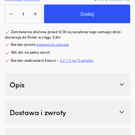
hałas
pr
ilość
silnika.
ob
Kombinezon
Dodaj
Zmniejsza
sz
jednorazowy
zużycie
i
One-
oleju
fa
Size,
Zamówienia złożone przed 12:30 są wysyłane tego samego dnia i
i
|
niebieski,
docierają do Polski w ciągu 3 dni
dymienie
Łą
1
spalin,
wk
Bardzo prosta
gwarancja cenowa
sztuka
co
lu
365 dni na pełny zwrot
zapewnia
wi
Bardzo zadowoleni klienci -
4.7 / 5 na Trustpilot
czystszy
z
silnik
k
i
s
mniej
n
Opis
plam
ja
oleju
ż
na
Pa
pokładzie.
d
|
ur
Dostawa i zwroty
Regeneruje
z
uszczelnienia
u
gumowe
wi
i
13