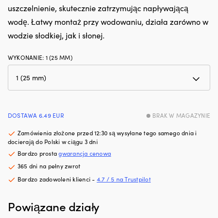
hałas
uszczelnienie, skutecznie zatrzymując napływającą
Ł
silnika.
m
wodę. Łatwy montaż przy wodowaniu, działa zarówno w
Zmniejsza
z
wodzie słodkiej, jak i słonej.
zużycie
p
oleju
m
i
rz
WYKONANIE
:
1 (25 MM)
dymienie
i
spalin,
ni
co
za
zapewnia
P
czystszy
z
silnik
r
DOSTAWA 6.49 EUR
BRAK W MAGAZYNIE
i
pr
mniej
pr
Zamówienia złożone przed 12:30 są wysyłane tego samego dnia i
plam
wi
docierają do Polski w ciągu 3 dni
oleju
śr
Bardzo prosta
gwarancja cenowa
na
rz
pokładzie.
i
365 dni na pełny zwrot
|
m
Bardzo zadowoleni klienci -
4.7 / 5 na Trustpilot
Regeneruje
d
uszczelnienia
d
gumowe
rz
Powiązane działy
i
–