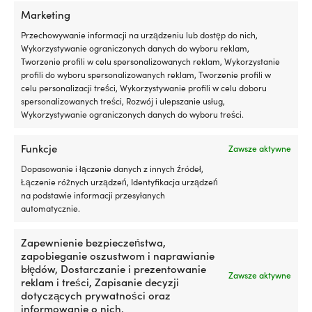
silniku
m
Marketing
Działa
|
z
Przechowywanie informacji na urządzeniu lub dostęp do nich,
silnikami
Wykorzystywanie ograniczonych danych do wyboru reklam,
benzynowymi
Tworzenie profili w celu spersonalizowanych reklam, Wykorzystanie
i
profili do wyboru spersonalizowanych reklam, Tworzenie profili w
wysokoprężnymi,
celu personalizacji treści, Wykorzystywanie profili w celu doboru
Produkty alternatywne
z
spersonalizowanych treści, Rozwój i ulepszanie usług,
DPF
Wykorzystywanie ograniczonych danych do wyboru treści.
lub
bez
Testowany
Funkcje
Zawsze aktywne
z
Dopasowanie i łączenie danych z innych źródeł,
turbosprężarką
Łączenie różnych urządzeń, Identyfikacja urządzeń
i
na podstawie informacji przesyłanych
katalizatorem
automatycznie.
dla
bezpiecznego
użytkowania
Zapewnienie bezpieczeństwa,
300
zapobieganie oszustwom i naprawianie
ml
Korek
Rozprężny
błędów, Dostarczanie i prezentowanie
Korek denne / kołek
Korek denny / kołek
Zawsze aktywne
wystarcza
denne
korek
reklam i treści, Zapisanie decyzji
rozporowy łodzi, rozprężny,
rozporowy łodzi Attwood,
na
z
denny
dotyczących prywatności oraz
guma, 1" (25 mm)
rozprężny, mosiądz, 1" (25
maksymalnie
gumy,
do
informowanie o nich.