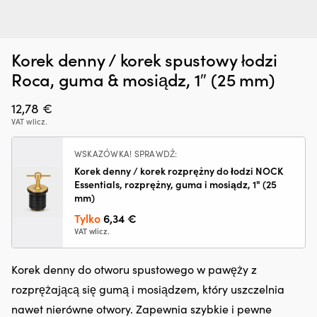
Korek denny / korek spustowy łodzi
Dodatek
G
Zatrzymywacz kropli oleju Liqui Moly Motor Oil Saver, 300 ml
O
do
oc
Roca, guma & mosiądz, 1″ (25 mm)
o
oleju,
n
W MAGAZYNIE
25,66
€
który
śr
12,78
€
regeneruje
rz
VAT wlicz.
uszczelnienia
z
gumowe
in
i
fu
WSKAZÓWKA! SPRAWDŹ:
z
kt
Korek denny / korek rozprężny do łodzi NOCK
tworzyw
ch
Essentials, rozprężny, guma i mosiądz, 1" (25
sztucznych,
z
mm)
ograniczając
lu
Tylko
6,34
€
drobne
ża
VAT wlicz.
wycieki.
ja
Przeciwdziała
i
rozrzedzaniu
li
Korek denny do otworu spustowego w pawęży z
oleju
p
i
ro
rozprężającą się gumą i mosiądzem, który uszczelnia
może
i
nawet nierówne otwory. Zapewnia szybkie i pewne
zmniejszyć
us