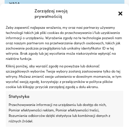
hałas
ze
WAGA
silnika,
i
Zarządzaj swoją
80 g
zapewniając
m
prywatnością
płynniejszą
w
MARKA
pracę
st
Żeby zapewnić najlepsze wrażenia, my oraz nasi partnerzy używamy
na
Sz
Roca
technologii takich jak pliki cookies do przechowywania i/lub uzyskiwania
pokładzie
ni
informacji o urządzeniu. Wyrażenie zgody na te technologie pozwoli nam
Zapobiega
G
oraz naszym partnerom na przetwarzanie danych osobowych, takich jak
KOLOR (VVS)
plamom
T
zachowanie podczas przeglądania lub unikalny identyfikator ID w tej
Czarny
oleju
–
witrynie. Brak zgody lub jej wycofanie może niekorzystnie wpłynąć na
i
dl
niektóre funkcje.
ogranicza
na
Kliknij poniżej, aby wyrazić zgodę na powyższe lub dokonać
EAN
niepotrzebny
oc
szczegółowych wyborów. Twoje wybory zostaną zastosowane tylko do tej
7391974048109
wpływ
p
witryny. Możesz zmienić swoje ustawienia w dowolnym momencie, w tym
na
gn
wycofać swoją zgodę, korzystając z przełączników w polityce plików
środowisko
i
cookie lub klikając przycisk zarządzaj zgodą u dołu ekranu.
TYP KORKA SPUSTOWEGO
Redukuje
U
Rozprężny
Statystyka
dymienie
D
spalin
3
Przechowywanie informacji na urządzeniu lub dostęp do nich,
przy
m
PIERWSZE POŁĄCZENIE
Pomiar efektywności reklam, Pomiar efektywności treści,
zużyciu
i
1" (25 mm)
Rozumienie odbiorców dzięki statystyce lub kombinacji danych z
oleju
śr
różnych źródeł.
w
6