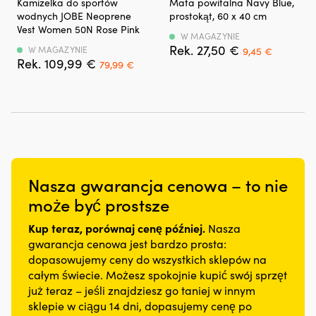
dopasowanie
i
Kamizelka do sportów
Mata powitalna Navy Blue,
środek
jachtowy
pomaga
i
wyciąganie
wodnych JOBE Neoprene
prostokąt, 60 x 40 cm
wypornościowy
o
zmniejszyć
suchy
łodzi
Vest Women 50N Rose Pink
dla
granatowym
W MAGAZYNIE
wycieki
dno
oraz
Det
Det
27,50
€
umiejących
wzorze
W MAGAZYNIE
9,45
€
oleju
łodzi.
zmniejsza
Det
Det
ursprungliga
nuvaran
109,99
€
pływać,
i
79,99
€
i
|
ryzyko
ursprungliga
nuvarande
priset
priset
przeznaczony
powitalnym
jego
Produkttyp:
przecieków.
priset
priset
var:
är:
do
napisie,
zużycie
Korek
|
var:
är:
27,50 €.
9,45 €.
wód
który
poprzez
denne
Rozprężna
109,99 €.
79,99 €.
osłoniętych.
tworzy
pielęgnację
/
konstrukcja
D-
przyjemną
i
korek
zapewnia
ring
atmosferę
regenerację
dna
szczelne
do
na
uszczelek
łodzi,
zamknięcie
linki
pokładzie.
silnika
rozprężna
i
Nasza gwarancja cenowa – to nie
bezpieczeństwa
Wytrzymała
z
guma
zmniejsza
idealnie
i
może być prostsze
gumy
Syfte:
ryzyko
sprawdzi
odporna
i
Uszczelnia
przecieków.
się
na
Kup teraz, porównaj cenę później.
tworzyw
otwór
Korpus
Nasza
na
zabrudzenia
sztucznych.
drenażowy
z
gwarancja cenowa jest bardzo prosta:
skuterze
powierzchnia
Czyni
i
mosiądzu
dopasowujemy ceny do wszystkich sklepów na
wodnym,
z
to
zapobiega
sprawdza
całym świecie. Możesz spokojnie kupić swój sprzęt
a
poliestru,
go
przedostawaniu
się
już teraz – jeśli znajdziesz go taniej w innym
segmentowane
antypoślizgowy
szczególnie
się
w
elementy
spód
sklepie w ciągu 14 dni, dopasujemy cenę po
interesującym
wody
wodzie