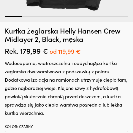
1
2
3
4
5
6
7
Dodatek
Kr
Zatrzymywacz kropli oleju Liqui Moly Motor Oil Saver, 300 ml
K
Kurtka żeglarska Helly Hansen Crew
do
sk
p
oleju,
z
W MAGAZYNIE
Midlayer 2, Black, męska
25,66
€
który
6
regeneruje
po
Rek.
179,99
€
Pierwotna
Aktualna
od
119,99
€
uszczelnienia
si
cena
cena
gumowe
dl
Wodoodporna, wiatroszczelna i oddychająca kurtka
i
o
wynosiła:
wynosi:
z
ką
żeglarska dwuwarstwowa z podszewką z polaru.
179,99 €.
od
tworzyw
n
Dodatkowa izolacja na ramionach utrzymuje ciepło tam,
sztucznych,
po
119,99 €.
ograniczając
Sk
gdzie najbardziej wieje. Klejone szwy z hydrofobową
drobne
si
powłoką skutecznie chronią przed deszczem, a kurtka
wycieki.
ca
Przeciwdziała
n
sprawdza się jako ciepła warstwa pośrednia lub lekka
rozrzedzaniu
pł
kurtka wierzchnia.
oleju
i
i
za
może
m
KOLOR
:
CZARNY
zmniejszyć
mi