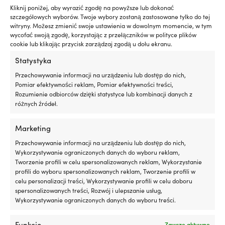
MODEL
dla
pr
Kliknij poniżej, aby wyrazić zgodę na powyższe lub dokonać
właścicieli
w
Helly Hansen Crew Midlayer
szczegółowych wyborów. Twoje wybory zostaną zastosowane tylko do tej
łodzi
śr
witryny. Możesz zmienić swoje ustawienia w dowolnym momencie, w tym
z
mo
wycofać swoją zgodę, korzystając z przełączników w polityce plików
POZIOM FUNKCJI
silnikiem
W
cookie lub klikając przycisk zarządzaj zgodą u dołu ekranu.
stacjonarnym
w
Podstawowy
Statystyka
lub
s
silnikiem
z
Przechowywanie informacji na urządzeniu lub dostęp do nich,
LINK DO PRODUCENTA
rufowym,
d
Pomiar efektywności reklam, Pomiar efektywności treści,
https://www.hellyhansen.com/sv_se/crew-midlayer-
gdzie
o
Rozumienie odbiorców dzięki statystyce lub kombinacji danych z
jacket-2-34444
drobne
n
różnych źródeł.
„pocenie”
wi
łatwo
po
WODOODPORNOŚĆ ODZIEŻY ŻEGLARSKIEJ
zamienia
a
Marketing
5000 – 10000 mm
się
le
Przechowywanie informacji na urządzeniu lub dostęp do nich,
w
st
Wykorzystywanie ograniczonych danych do wyboru reklam,
zabrudzenia
ko
MATERIAŁ KURTKI
Tworzenie profili w celu spersonalizowanych reklam, Wykorzystanie
w
uł
Powłoka: 100% poliester. Podszewka: 100% poliester (z
profili do wyboru spersonalizowanych reklam, Tworzenie profili w
komorze
pr
recyklingu). Podszewka 2: 100% poliester
celu personalizacji treści, Wykorzystywanie profili w celu doboru
silnika
kr
spersonalizowanych treści, Rozwój i ulepszanie usług,
i
m
Wykorzystywanie ograniczonych danych do wyboru treści.
w
ło
zęzie.
p
Ograniczając
i
Funkcje
Zawsze aktywne