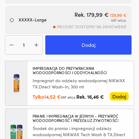
hałas
W
silnika,
ma
Pierwotna ce
Aktua
Rek.
179,99
€
129,99
€
zapewniając
z
XXXXX-Large
VAT wlicz.
płynniejszą
oc
PRODUKT DOSTĘPNY NA ZAMÓWIENIE
pracę
U
na
s
ilość
pokładzie
si
Kurtka
Dodaj
Zapobiega
w
żeglarska
plamom
że
Helly
oleju
i
Hansen
i
p
Crew
ogranicza
IMPREGNACJA DO PRZYWRACANIA
sł
WODOODPORNOŚCI I ODDYCHALNOŚCI
Midlayer
niepotrzebny
dn
2,
wpływ
Impregnat do odzieży wodoodpornej NIKWAX
Wy
Black,
na
m
TX.Direct Wash-In, 300 ml
męska
środowisko
lż
Pierwotna
Aktualna
Tylko
14,52
€
Rek.
16,46
€
Dodaj
VAT wlicz.
Redukuje
m
cena
cena
dymienie
k
wynosiła:
wynosi:
spalin
de
przy
i
16,46 €.
14,52 €.
PRANIE I IMPREGNACJA W JEDNYM – PRZYWRÓĆ
WODOODPORNOŚĆ I PRZEDŁUŻ ŻYWOTNOŚĆ!
zużyciu
po
oleju
Kr
Środek do prania i impregnacji odzieży
w
sk
wodoodpornej NIKWAX Tech Wash & TX.Direct