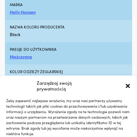
MARKA
pomaga
wt
zmniejszyć
g
Helly Hansen
wycieki
pr
oleju
n
NAZWA KOLORU PRODUCENTA
i
po
Black
jego
je
zużycie
og
poprzez
Kr
PASUJE DO UŻYTKOWNIKA
pielęgnację
w
Mężczyzna
i
z
regenerację
w
uszczelek
po
KOLOR ODZIEŻY ŻEGLARSKIEJ
silnika
6
Czarny
z
z
Zarządzaj swoją
gumy
w
prywatnością
i
ma
WAŻNE CECHY ODZIEŻY ŻEGLARSKIEJ
tworzyw
z
Żeby zapewnić najlepsze wrażenia, my oraz nasi partnerzy używamy
Z niskim kołnierzem
sztucznych.
oc
technologii takich jak pliki cookies do przechowywania i/lub uzyskiwania
Czyni
UV
informacji o urządzeniu. Wyrażenie zgody na te technologie pozwoli nam
to
co
SERIA
oraz naszym partnerom na przetwarzanie danych osobowych, takich jak
go
sp
zachowanie podczas przeglądania lub unikalny identyfikator ID w tej
Helly Hansen Crew
szczególnie
że
witrynie. Brak zgody lub jej wycofanie może niekorzystnie wpłynąć na
interesującym
są
niektóre funkcje.