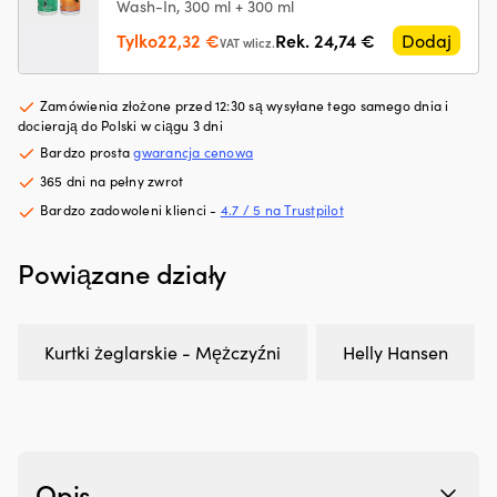
silniku
N
Wash-In, 300 ml + 300 ml
Działa
za
Pierwotna
Aktualna
Tylko
22,32
€
Rek.
24,74
€
Dodaj
z
w
VAT wlicz.
cena
cena
silnikami
d
benzynowymi
mi
wynosiła:
wynosi:
Zamówienia złożone przed 12:30 są wysyłane tego samego dnia i
i
d
24,74 €.
22,32 €.
docierają do Polski w ciągu 3 dni
wysokoprężnymi,
si
z
w
Bardzo prosta
gwarancja cenowa
DPF
ło
365 dni na pełny zwrot
lub
n
Bardzo zadowoleni klienci -
4.7 / 5 na Trustpilot
bez
sk
Testowany
lu
z
n
Powiązane działy
turbosprężarką
pl
i
6
katalizatorem
po
dla
si
Kurtki żeglarskie - Mężczyźni
Helly Hansen
bezpiecznego
p
użytkowania
si
300
pr
ml
p
wystarcza
pr
na
n
Opis
maksymalnie
k