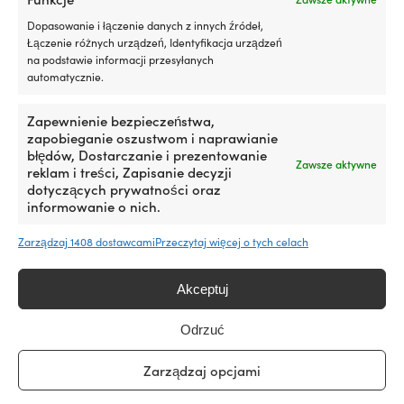
kapanie
lą
Porównaj z innymi bestsellerami w
Dopasowanie i łączenie danych z innych źródeł,
i
Wy
kurtki żeglarskie
Łączenie różnych urządzeń, Identyfikacja urządzeń
plamy,
o
na podstawie informacji przesyłanych
przyczynia
kr
automatycznie.
się
sk
także
N
do
N
Zapewnienie bezpieczeństwa,
mniejszego,
Li
zapobieganie oszustwom i naprawianie
niepotrzebnego
10
błędów, Dostarczanie i prezentowanie
Zawsze aktywne
wpływu
x
reklam i treści, Zapisanie decyzji
na
41
dotyczących prywatności oraz
środowisko.
x
informowanie o nich.
Jak
7
pomaga
ce
Zarządzaj 1408 dostawcami
Przeczytaj więcej o tych celach
Twojemu
2.
silnikowi
ki
Dodatek
po
Akceptuj
działa
w
na
b
Odrzuć
uszczelnienia,
po
takie
g
Kurtka żeglarska Helly Hansen Crew
Kurtka żeglarska
Zarządzaj opcjami
jak
na
Midlayer 2, Black, męska
Midlayer 2, Navy
np.
je
Pierwotna
Aktualna
Rek.
179,99
€
Rek.
179,99
€
od
119,99
€