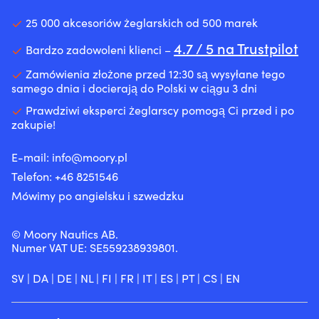
w
robi
(impregnacja
(impregnacja
300
pralce
super
hydrofobowa)
hydrofobowa)
25 000 akcesoriów żeglarskich od 500 marek
ml
w
piękne
skutecznie
skutecznie
Motor
40
liny
4.7 / 5 na Trustpilot
chronią
chronią
Bardzo zadowoleni klienci –
Oil
stopniach
–
przed
przed
Saver.
mamy
deszczem.
deszczem.
Zamówienia złożone przed 12:30 są wysyłane tego
Uruchom
je
PrimaLoft
PrimaLoft
samego dnia i docierają do Polski w ciągu 3 dni
silnik
na
na
na
i
Prawdziwi eksperci żeglarscy pomogą Ci przed i po
naszych
ramionach
ramionach
pozwól
zakupie!
własnych
zapewnia
zapewnia
mu
łodziach
miękkie,
miękkie,
osiągnąć
przyjemne
przyjemne
E-mail:
info@moory.pl
temperaturę
ciepło
ciepło
roboczą.
Telefon:
+46 8251
546
tam,
tam,
gdzie
gdzie
Mówimy po angielsku i szwedzku
jest
jest
najbardziej
najbardziej
© Moory Nautics AB.
potrzebne.
potrzebne.
Numer VAT UE: SE559238939801.
Regulowane
Regulowane
mankiety
mankiety
i
i
SV
|
DA
|
DE
|
NL
|
FI
|
FR
|
IT
|
ES
|
PT
|
CS
|
EN
ściągacz
ściągacz
u
u
dołu
dołu