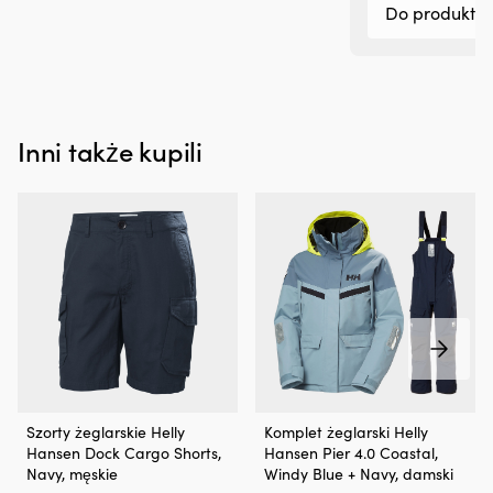
uszczelniacze
Do produktu
wału
i
uszczelniacze
trzonków
zaworów,
dzięki
Inni także kupili
czemu
może
ograniczyć
plamy
oleju
pod
pojazdem
lub
w
komorze
silnika.
Przeciwdziała
również
Szorty
rozrzedzaniu
Szorty żeglarskie Helly
Komplet żeglarski Helly
żeglarskie
oleju
Hansen Dock Cargo Shorts,
Hansen Pier 4.0 Coastal,
w
i
Navy, męskie
Windy Blue + Navy, damski
stylu
może