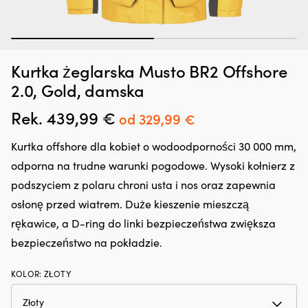
1
2
Dodatek
G
Zatrzymywacz kropli oleju Liqui Moly Motor Oil Saver, 300 ml
O
Kurtka żeglarska Musto BR2 Offshore
do
oc
o
oleju,
n
W MAGAZYNIE
2.0, Gold, damska
25,66
€
który
śr
regeneruje
rz
Rek.
439,99
€
Pierwotna
Aktualna
od
329,99
€
uszczelnienia
z
cena
cena
gumowe
in
Kurtka offshore dla kobiet o wodoodporności 30 000 mm,
i
fu
wynosiła:
wynosi:
z
kt
odporna na trudne warunki pogodowe. Wysoki kołnierz z
439,99 €.
od
tworzyw
ch
podszyciem z polaru chroni usta i nos oraz zapewnia
sztucznych,
z
329,99 €.
ograniczając
lu
osłonę przed wiatrem. Duże kieszenie mieszczą
drobne
ża
rękawice, a D-ring do linki bezpieczeństwa zwiększa
wycieki.
ja
Przeciwdziała
i
bezpieczeństwo na pokładzie.
rozrzedzaniu
li
oleju
p
KOLOR
:
ZŁOTY
i
ro
może
i
zmniejszyć
us