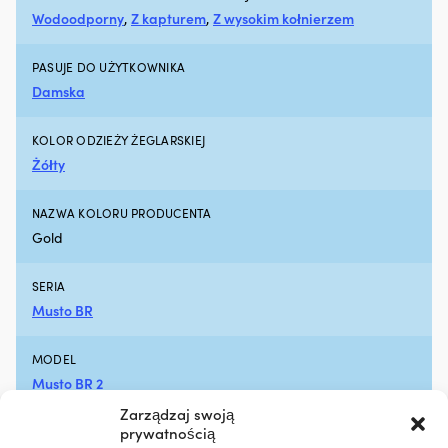
5
Wodoodporny
,
Z kapturem
,
Z wysokim kołnierzem
litrów
oleju
silnikowego
PASUJE DO UŻYTKOWNIKA
Efekt
Damska
jest
zauważalny
KOLOR ODZIEŻY ŻEGLARSKIEJ
po
około
Żółty
600
-
NAZWA KOLORU PRODUCENTA
800
Gold
kilometrach
jazdy
Liqui
SERIA
Moly
Musto BR
Motor
Oil
Saver
MODEL
to
Musto BR 2
dodatek
do
Zarządzaj swoją
oleju,
prywatnością
POZIOM FUNKCJI
który