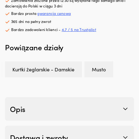
Zamówienia złożone przed 12:30 są wysyłane tego samego dnia i
24,74 €.
22,32 €.
hałas
ze
docierają do Polski w ciągu 3 dni
silnika,
i
Bardzo prosta
gwarancja cenowa
zapewniając
m
płynniejszą
w
365 dni na pełny zwrot
pracę
st
Bardzo zadowoleni klienci -
4.7 / 5 na Trustpilot
na
Sz
pokładzie
ni
Powiązane działy
Zapobiega
G
plamom
T
oleju
–
i
dl
ogranicza
na
Kurtki żeglarskie - Damskie
Musto
niepotrzebny
oc
wpływ
p
na
gn
środowisko
i
Redukuje
U
dymienie
D
Opis
spalin
3
przy
m
zużyciu
i
oleju
śr
w
6
Dostawa i zwroty