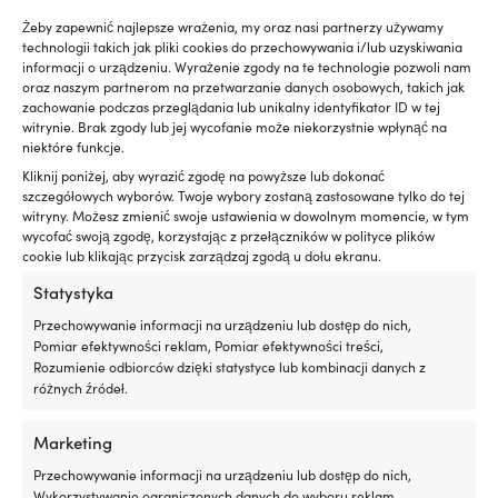
Normalny
pomaga
Żeby zapewnić najlepsze wrażenia, my oraz nasi partnerzy używamy
zmniejszyć
technologii takich jak pliki cookies do przechowywania i/lub uzyskiwania
wycieki
LINK DO PRODUCENTA
informacji o urządzeniu. Wyrażenie zgody na te technologie pozwoli nam
oleju
oraz naszym partnerom na przetwarzanie danych osobowych, takich jak
https://www.musto.com/en_se/w-br2-offshore-jkt-20-
i
zachowanie podczas przeglądania lub unikalny identyfikator ID w tej
82085
jego
witrynie. Brak zgody lub jej wycofanie może niekorzystnie wpłynąć na
zużycie
niektóre funkcje.
MATERIAŁ KURTKI
poprzez
Kliknij poniżej, aby wyrazić zgodę na powyższe lub dokonać
pielęgnację
Powłoka: 100% poliamid – Podszewka: 100% poliamid –
szczegółowych wyborów. Twoje wybory zostaną zastosowane tylko do tej
i
Podszewka 2: 100% poliester
witryny. Możesz zmienić swoje ustawienia w dowolnym momencie, w tym
regenerację
wycofać swoją zgodę, korzystając z przełączników w polityce plików
uszczelek
cookie lub klikając przycisk zarządzaj zgodą u dołu ekranu.
WODOODPORNOŚĆ ODZIEŻY ŻEGLARSKIEJ
silnika
Statystyka
z
15000 – 30000 mm
gumy
Przechowywanie informacji na urządzeniu lub dostęp do nich,
i
Pomiar efektywności reklam, Pomiar efektywności treści,
tworzyw
Rozumienie odbiorców dzięki statystyce lub kombinacji danych z
sztucznych.
różnych źródeł.
Czyni
Porównaj z innymi bestsellerami w
to
go
Marketing
kurtki żeglarskie
szczególnie
Przechowywanie informacji na urządzeniu lub dostęp do nich,
interesującym
Wykorzystywanie ograniczonych danych do wyboru reklam,