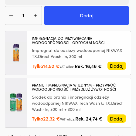
z
z
tworzyw
pr
ilość
sztucznych,
si
Kurtka
Dodaj
ograniczając
oc
żeglarska
drobne
w
Musto
wycieki
gó
BR2
Przeciwdziała
i
Offshore
IMPREGNACJA DO PRZYWRACANIA
rozrzedzaniu
w
WODOODPORNOŚCI I ODDYCHALNOŚCI
2.0,
oleju
dó
Gold,
Impregnat do odzieży wodoodpornej NIKWAX
i
n
damska
TX.Direct Wash-In, 300 ml
pomaga
śr
utrzymać
rz
Pierwotna
Aktualna
Tylko
14,52
€
Rek.
16,46
€
Dodaj
VAT wlicz.
jego
Z
cena
cena
lepkość
p
wynosiła:
wynosi:
Zmniejsza
z
16,46 €.
14,52 €.
PRANIE I IMPREGNACJA W JEDNYM – PRZYWRÓĆ
zużycie
S
WODOODPORNOŚĆ I PRZEDŁUŻ ŻYWOTNOŚĆ!
oleju
Ma
Środek do prania i impregnacji odzieży
przez
ak
wodoodpornej NIKWAX Tech Wash & TX.Direct
pierścienie
i
Wash-In, 300 ml + 300 ml
tłokowe
w
i
z
Pierwotna
Aktualna
Tylko
22,32
€
Rek.
24,74
€
Dodaj
VAT wlicz.
prowadnice
n
cena
cena
zaworów
–
wynosiła:
wynosi:
Tłumi
tr