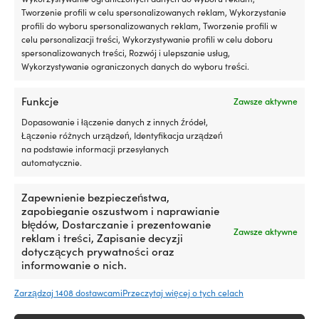
dla
Tworzenie profili w celu spersonalizowanych reklam, Wykorzystanie
właścicieli
profili do wyboru spersonalizowanych reklam, Tworzenie profili w
łodzi
celu personalizacji treści, Wykorzystywanie profili w celu doboru
z
spersonalizowanych treści, Rozwój i ulepszanie usług,
silnikiem
Wykorzystywanie ograniczonych danych do wyboru treści.
stacjonarnym
lub
silnikiem
Funkcje
Zawsze aktywne
rufowym,
Dopasowanie i łączenie danych z innych źródeł,
gdzie
Łączenie różnych urządzeń, Identyfikacja urządzeń
drobne
na podstawie informacji przesyłanych
„pocenie”
automatycznie.
łatwo
zamienia
się
Zapewnienie bezpieczeństwa,
w
zapobieganie oszustwom i naprawianie
Kurtka żeglarska Musto BR2 Offshore
Kurtka żeglarska
zabrudzenia
błędów, Dostarczanie i prezentowanie
2.0, Gold, damska
Midlayer 2, Navy
Zawsze aktywne
w
reklam i treści, Zapisanie decyzji
Pierwotna
Aktualna
Rek.
439,99
€
Rek.
179,99
€
od
329,99
€
komorze
dotyczących prywatności oraz
cena
cena
silnika
informowanie o nich.
wynosiła:
wynosi:
i
439,99 €.
od
PASUJE DO UŻYTKOWNIKA
PASUJE DO UŻYTK
w
Zarządzaj 1408 dostawcami
Przeczytaj więcej o tych celach
329,99 €.
zęzie.
Damska
Mężczyzna
Ograniczając