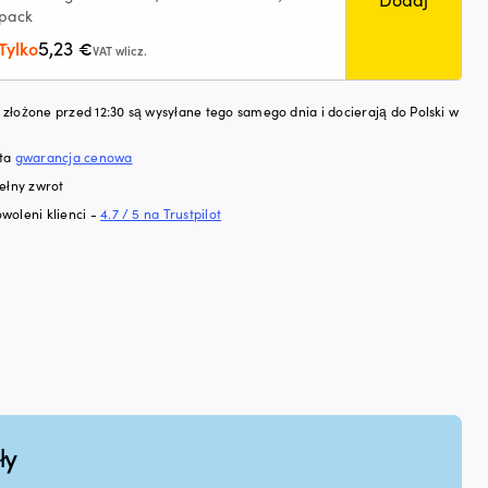
pack
5,23
Tylko
€
VAT wlicz.
złożone przed 12:30 są wysyłane tego samego dnia i docierają do Polski w
sta
gwarancja cenowa
ełny zwrot
woleni klienci -
4.7 / 5 na Trustpilot
ły