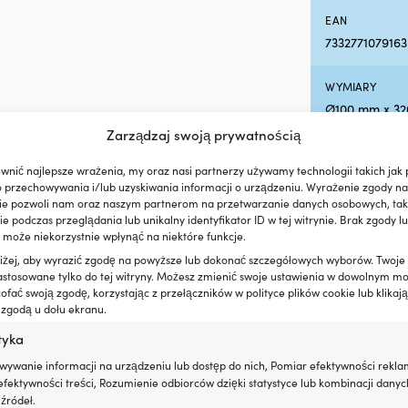
EAN
7332771079163
WYMIARY
Ø100 mm x 3
Zarządzaj swoją prywatnością
wnić najlepsze wrażenia, my oraz nasi partnerzy używamy technologii takich jak p
o przechowywania i/lub uzyskiwania informacji o urządzeniu. Wyrażenie zgody na
ie pozwoli nam oraz naszym partnerom na przetwarzanie danych osobowych, taki
 podczas przeglądania lub unikalny identyfikator ID w tej witrynie. Brak zgody lu
 może niekorzystnie wpłynąć na niektóre funkcje.
oniżej, aby wyrazić zgodę na powyższe lub dokonać szczegółowych wyborów. Twoje
astosowane tylko do tej witryny. Możesz zmienić swoje ustawienia w dowolnym m
fać swoją zgodę, korzystając z przełączników w polityce plików cookie lub klikają
 zgodą u dołu ekranu.
tyka
wywanie informacji na urządzeniu lub dostęp do nich, Pomiar efektywności rekla
fektywności treści, Rozumienie odbiorców dzięki statystyce lub kombinacji danyc
źródeł.