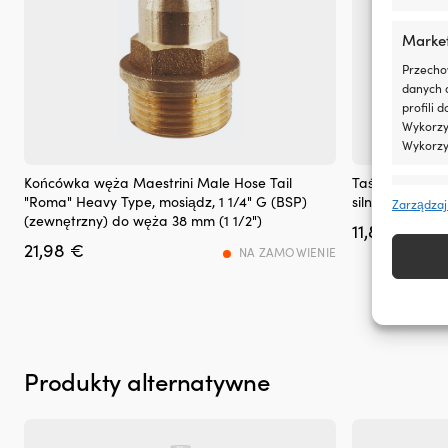
drobne
wycieki
Marke
Przeciwdziała
rozrzedzaniu
Przecho
oleju
danych 
i
profili 
pomaga
Wykorzys
utrzymać
Wykorzy
jego
lepkość
Końcówka węża Maestrini Male Hose Tail
Taśma aluminio
Funkcj
Zmniejsza
"Roma" Heavy Type, mosiądz, 1 1/4" G (BSP)
silnikowego, 3
Zarządzaj
zużycie
(zewnętrzny) do węża 38 mm (1 1/2")
Dopasow
11,86
€
oleju
Identyfi
21,98
€
NA ZAMOWIENIE
przez
pierścienie
Zapewn
tłokowe
napraw
i
treści
prowadnice
inform
zaworów
Tłumi
Produkty alternatywne
hałas
silnika,
zapewniając
płynniejszą