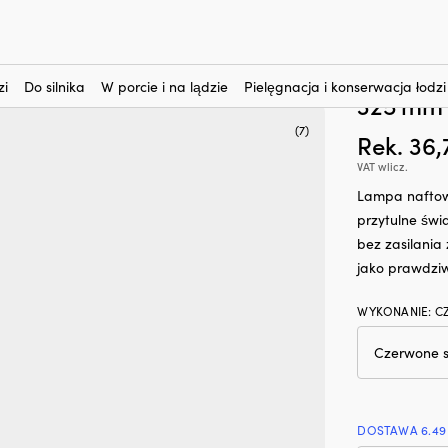
nteresują?
pa naftowa / olejowa Strömshaga Majken, czerwone szkło, palnik z
Lampa n
czerwon
zi
Do silnika
W porcie i na lądzie
Pielęgnacja i konserwacja łodzi
325 mm
(7)
Rek.
36
VAT wlicz.
Lampa naftowa
przytulne świ
bez zasilania 
jako prawdziw
WYKONANIE
:
C
DOSTAWA 6.49