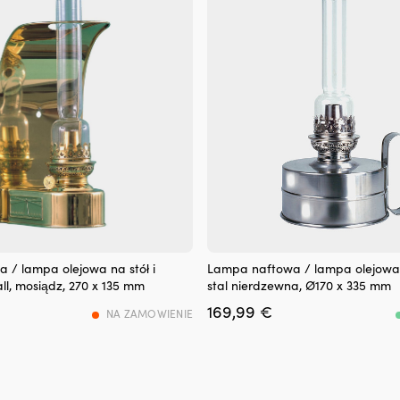
Lampa
 / lampa olejowa na stół i
Lampa naftowa / lampa olejowa
naftowa
l, mosiądz, 270 x 135 mm
stal nierdzewna, Ø170 x 335 mm
/
169,99
€
lampa
NA ZAMOWIENIE
olejowa
–
może
być
ustawiona