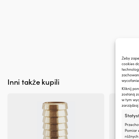
zużycie
oleju
i
dymienie
spalin,
co
zapewnia
czystszy
silnik
i
Żeby zape
mniej
cookies d
plam
technolog
oleju
zachowanie
na
Inni także kupili
wycofanie
pokładzie.
|
Kliknij p
Regeneruje
zostaną z
w tym wyco
uszczelnienia
zarządzaj
gumowe
i
Statys
z
tworzyw
Przecho
sztucznych,
Pomiar e
ograniczając
różnych 