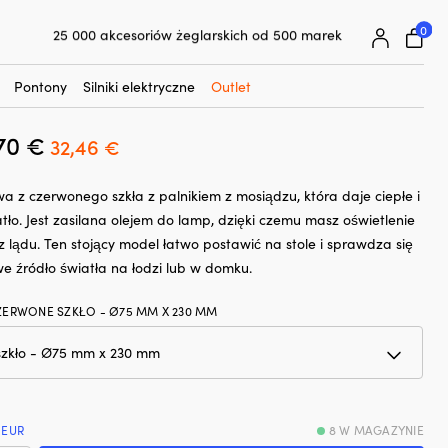
☓
 mosiądzu, Ø100 mm x 325 mm
0
25 000 akcesoriów żeglarskich od 500 marek
aftowa / olejowa Strömshaga Majken,
Superłatwa gwarancja ceny
e szkło, palnik z mosiądzu, Ø100 mm x
Superzadowoleni klienci – 4,7/5 na Trustpilot
Pontony
Silniki elektryczne
Outlet
,70
€
Pierwotna
Aktualna
32,46
€
cena
cena
 z czerwonego szkła z palnikiem z mosiądzu, która daje ciepłe i
wynosiła:
wynosi:
atło. Jest zasilana olejem do lamp, dzięki czemu masz oświetlenie
36,70 €.
32,46 €.
z lądu. Ten stojący model łatwo postawić na stole i sprawdza się
e źródło światła na łodzi lub w domku.
ZERWONE SZKŁO - Ø75 MM X 230 MM
 EUR
8 W MAGAZYNIE