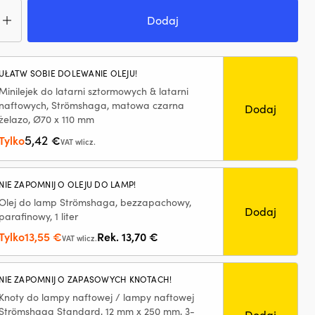
ć
pa
Dodaj
towa
jowa
ömshaga
UŁATW SOBIE DOLEWANIE OLEJU!
ken,
Minilejek do latarni sztormowych & latarni
rwone
naftowych, Strömshaga, matowa czarna
Dodaj
o,
żelazo, Ø70 x 110 mm
ik
5,42
Tylko
€
VAT wlicz.
iądzu,
0
NIE ZAPOMNIJ O OLEJU DO LAMP!
Olej do lamp Strömshaga, bezzapachowy,
Dodaj
parafinowy, 1 liter
Pierwotna
Aktualna
Tylko
13,55
€
Rek.
13,70
€
VAT wlicz.
cena
cena
wynosiła:
wynosi:
NIE ZAPOMNIJ O ZAPASOWYCH KNOTACH!
13,70 €.
13,55 €.
Knoty do lampy naftowej / lampy naftowej
Strömshaga Standard, 12 mm x 250 mm, 3-
Dodaj