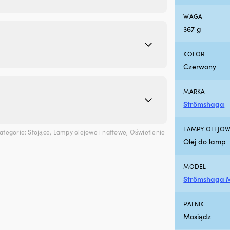
WAGA
367 g
KOLOR
Czerwony
MARKA
Strömshaga
LAMPY OLEJOW
ategorie:
Stojące
,
Lampy olejowe i naftowe
,
Oświetlenie
Olej do lamp
MODEL
Strömshaga 
PALNIK
Mosiądz