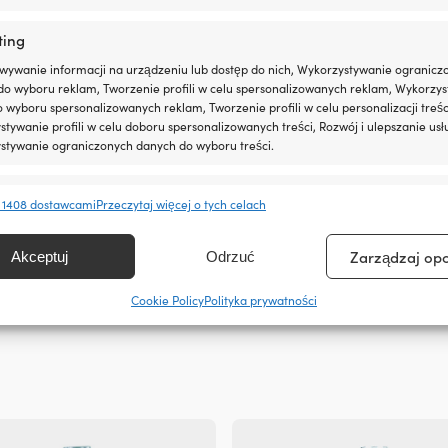
ting
wywanie informacji na urządzeniu lub dostęp do nich, Wykorzystywanie ogranicz
do wyboru reklam, Tworzenie profili w celu spersonalizowanych reklam, Wykorzys
do wyboru spersonalizowanych reklam, Tworzenie profili w celu personalizacji treśc
tywanie profili w celu doboru spersonalizowanych treści, Rozwój i ulepszanie usł
stywanie ograniczonych danych do wyboru treści.
wa do izolacji przedziału
Buty żeglarskie / pokładowe Hel
e
Zawsze 
0 metrów x 50 mm, ekstra cienka
Ahiga V4 Hydropower, Navy / Off
 1408 dostawcami
Przeczytaj więcej o tych celach
damskie
anie i łączenie danych z innych źródeł, Łączenie różnych urządzeń,
W MAGAZYNIE
kacja urządzeń na podstawie informacji przesyłanych automatycznie.
Det
Det
109,99
€
89,99
€
Zarządzaj op
Akceptuj
Odrzuć
ursprungliga
nuvar
priset
priset
ienie bezpieczeństwa, zapobieganie oszustwom i
Cookie Policy
Polityka prywatności
var:
är:
ianie błędów, Dostarczanie i prezentowanie reklam i
Zawsze 
109,99 €.
89,99 
, Zapisanie decyzji dotyczących prywatności oraz
owanie o nich.