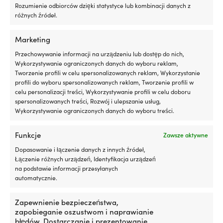
5
Z
Rozumienie odbiorców dzięki statystyce lub kombinacji danych z
litrów
Pr
różnych źródeł.
KĄT ŚWIATŁA
oleju
M
112.5°
silnikowego
Ko
Marketing
Efekt
En
jest
5
Przechowywanie informacji na urządzeniu lub dostęp do nich,
KOLOR OBUDOWY LAMPY
zauważalny
p
Wykorzystywanie ograniczonych danych do wyboru reklam,
Srebrny
po
/
Tworzenie profili w celu spersonalizowanych reklam, Wykorzystanie
około
3
profili do wyboru spersonalizowanych reklam, Tworzenie profili w
600
tył
celu personalizacji treści, Wykorzystywanie profili w celu doboru
KIERUNEK
-
wy
spersonalizowanych treści, Rozwój i ulepszanie usług,
Bakburta
800
zu
Wykorzystywanie ograniczonych danych do wyboru treści.
kilometrach
lu
jazdy
us
KOLOR WYNIKOWY
Funkcje
Zawsze aktywne
Liqui
pr
Czerwony
Moly
w
Dopasowanie i łączenie danych z innych źródeł,
Motor
st
Łączenie różnych urządzeń, Identyfikacja urządzeń
Oil
i
UMIEJSCOWIENIE
na podstawie informacji przesyłanych
Saver
od
Montaż pokładowy
automatycznie.
to
p
dodatek
or
Zapewnienie bezpieczeństwa,
LAMPA W ZESTAWIE
do
cz
zapobieganie oszustwom i naprawianie
oleju,
st
LED 1.7 W
błędów, Dostarczanie i prezentowanie
który
s