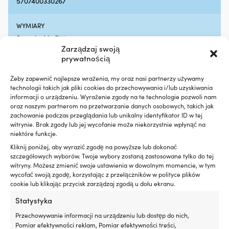
5707400330267
silniku
cz
Działa
z
z
kt
WYMIARY
silnikami
wa
Szerokość: Ø75 mm
benzynowymi
m
Zarządzaj swoją
i
n
prywatnością
wysokoprężnymi,
po
KLASA OCHRONY
z
g
IP66
DPF
st
Żeby zapewnić najlepsze wrażenia, my oraz nasi partnerzy używamy
technologii takich jak pliki cookies do przechowywania i/lub uzyskiwania
lub
sz
informacji o urządzeniu. Wyrażenie zgody na te technologie pozwoli nam
bez
Or
KOLOR SZKŁA
oraz naszym partnerom na przetwarzanie danych osobowych, takich jak
Testowany
n
Przezroczysty
zachowanie podczas przeglądania lub unikalny identyfikator ID w tej
z
cz
witrynie. Brak zgody lub jej wycofanie może niekorzystnie wpłynąć na
turbosprężarką
za
niektóre funkcje.
i
2
KOLOR ŹRÓDŁA ŚWIATŁA
katalizatorem
dl
Kliknij poniżej, aby wyrazić zgodę na powyższe lub dokonać
Czerwony
dla
ła
szczegółowych wyborów. Twoje wybory zostaną zastosowane tylko do tej
witryny. Możesz zmienić swoje ustawienia w dowolnym momencie, w tym
bezpiecznego
d
wycofać swoją zgodę, korzystając z przełączników w polityce plików
WIDOCZNOŚĆ
użytkowania
Po
cookie lub klikając przycisk zarządzaj zgodą u dołu ekranu.
300
n
2 mile morskie
ml
ar
Statystyka
wystarcza
2
NAPĘDZANY PRZEZ
na
uł
Przechowywanie informacji na urządzeniu lub dostęp do nich,
maksymalnie
mo
Przewód
Pomiar efektywności reklam, Pomiar efektywności treści,