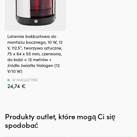
dla
m
właścicieli
bl
łodzi
po
z
tr
silnikiem
lu
stacjonarnym
pr
Lampa
Latarnia bakburtowa do
lub
C
nawigacyjna
montażu bocznego, 10 W, 12
silnikiem
zy
bakburtowa
V, 112.5°, tworzywo sztuczne,
rufowym,
w
z
75 x 64 x 55 mm, czerwona,
gdzie
pr
oświetleniem
do łodzi < 12 metrów +
drobne
Pr
LED
źródło światła Halogen (12
„pocenie”
m
lub
V/10 W)
łatwo
5
halogenowym
zamienia
po
zapewnia
W MAGAZYNIE
się
d
24,74
€
wyraźną
w
p
i
zabrudzenia
i
bezpieczną
w
3
sygnalizację
komorze
po
zgodnie
silnika
d
Produkty outlet, które mogą Ci się
z
i
ty
międzynarodowymi
spodobać
w
co
przepisami,
zęzie.
uł
z
Ograniczając
zn