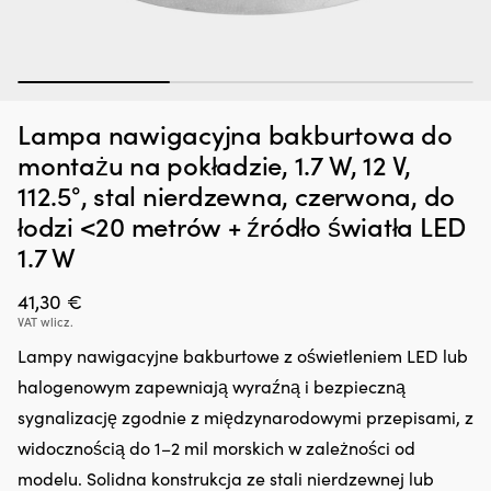
1
2
3
Dodatek
Pr
Zatrzymywacz kropli oleju Liqui Moly Motor Oil Saver, 300 ml
P
do
kt
Lampa nawigacyjna bakburtowa do
oleju,
za
W MAGAZYNIE
25,66
€
który
u
montażu na pokładzie, 1.7 W, 12 V,
regeneruje
cz
112.5°, stal nierdzewna, czerwona, do
uszczelnienia
w
gumowe
st
łodzi <20 metrów + źródło światła LED
i
i
1.7 W
z
sp
tworzyw
że
41,30
€
sztucznych,
si
ograniczając
el
VAT wlicz.
drobne
z
Lampy nawigacyjne bakburtowe z oświetleniem LED lub
wycieki.
je
Przeciwdziała
g
halogenowym zapewniają wyraźną i bezpieczną
rozrzedzaniu
d
sygnalizację zgodnie z międzynarodowymi przepisami, z
oleju
pr
i
M
widocznością do 1–2 mil morskich w zależności od
może
5
modelu. Solidna konstrukcja ze stali nierdzewnej lub
zmniejszyć
po