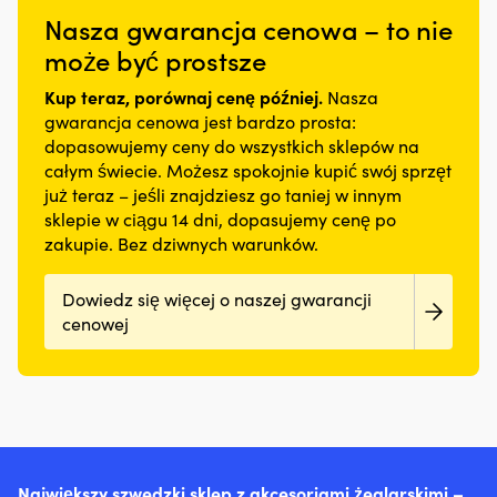
uszczelniacze
M
linki
w
obudowy
Nasza gwarancja cenowa – to nie
wału
Ko
bezpieczeństwa
większości
zmniejszają
i
T
idealnie
sytuacji
może być prostsze
potrzebę
uszczelniacze
pr
sprawdzi
Lekki
konserwacji
trzonków
pa
się
materiał
Kup teraz, porównaj cenę później.
i
Nasza
zaworów,
d
na
z
chronią
gwarancja cenowa jest bardzo prosta:
dzięki
M
skuterze
pojedynczego
przed
dopasowujemy ceny do wszystkich sklepów na
czemu
Ko
wodnym,
dżerseju
korozją,
całym świecie. Możesz spokojnie kupić swój sprzęt
może
Al
a
–
wilgocią
już teraz – jeśli znajdziesz go taniej w innym
ograniczyć
Te
segmentowane
wygodna
oraz
plamy
a
elementy
przez
sklepie w ciągu 14 dni, dopasujemy cenę po
wstrząsami.
oleju
A
wypornościowe
cały
zakupie. Bez dziwnych warunków.
Wiele
pod
(
zapewniają
dzień
modeli
pojazdem
19
swobodę
Duży
charakteryzuje
Dowiedz się więcej o naszej gwarancji
lub
-),
ruchów.
nadruk
się
w
Cl
Neopren
na
cenowej
bardzo
komorze
(1
dopasowujący
piersi
niskim
silnika.
-
się
–
poborem
Przeciwdziała
20
do
klasyczne
prądu,
również
E
ciała
logo
długą
rozrzedzaniu
(2
szybko
Helly
żywotnością
oleju
-),
schnie
Hansen
i
i
E
dzięki
100
inteligentnymi
może
(1
systemowi
%
Największy szwedzki sklep z akcesoriami żeglarskimi –