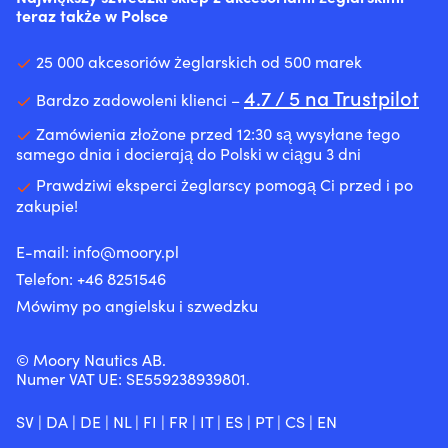
zabezpieczeniami
redukować
-
odprowadzania
bawełny
teraz także w Polsce
przed
hałas
20
wody,
ekologicznej
awariami
silnika,
E
co
elektrycznymi,
25 000 akcesoriów żeglarskich od 500 marek
co
Pr
ogranicza
co
zapewnia
(2
wychłodzenie.
4.7 / 5 na Trustpilot
zapewnia
Bardzo zadowoleni klienci –
bardziej
-
|
bezpieczne
komfortową
20
50N
i
Zamówienia złożone przed 12:30 są wysyłane tego
pracę.
E
środek
niezawodne
samego dnia i docierają do Polski w ciągu 3 dni
Jednocześnie
C
wypornościowy
oświetlenie
zmniejsza
(2
dla
Prawdziwi eksperci żeglarscy pomogą Ci przed i po
nawigacyjne
zużycie
-),
osób
zakupie!
nawet
oleju
E
umiejących
w
przez
C
pływać
trudnych
E-mail:
info@moory.pl
pierścienie
Pr
–
warunkach
Telefon:
+46 8251
546
tłokowe
(2
wygodna
morskich.
i
-
ochrona
|
Mówimy po angielsku i szwedzku
prowadnice
20
na
Dzięki
zaworów
E
osłoniętych
tej
oraz
C
akwenach.
© Moory Nautics AB.
laternce
może
Cl
30%
Numer VAT UE: SE559238939801.
bakburtowej
pomóc
(2
Limestone
lewa
zapobiegać
-),
Neoprene
burta
SV
|
DA
|
DE
|
NL
|
FI
|
FR
|
IT
|
ES
|
PT
|
CS
|
EN
dymieniu
M
zapewnia
łodzi