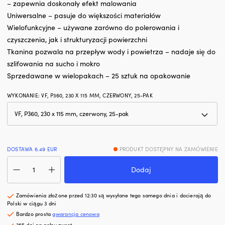
silnika.
n
– zapewnia doskonały efekt malowania
Zmniejsza
M
Uniwersalne – pasuje do większości materiałów
zużycie
u
Wielofunkcyjne – używane zarówno do polerowania i
oleju
w
i
st
czyszczenia, jak i strukturyzacji powierzchni
dymienie
o
Tkanina pozwala na przepływ wody i powietrza – nadaje się do
spalin,
m
szlifowania na sucho i mokro
co
w
Sprzedawane w wielopakach – 25 sztuk na opakowanie
zapewnia
s
czystszy
k
silnik
n
WYKONANIE
:
VF, P360, 230 X 115 MM, CZERWONY, 25-PAK
i
p
mniej
a
plam
ki
oleju
s
na
w
DOSTAWA 6.49 EUR
PRODUKT DOSTĘPNY NA ZAMÓWIENIE
pokładzie.
o
ilość
|
B
Dodaj
Maty
Regeneruje
i
ścierne
uszczelnienia
ft
Mirka
gumowe
c
Zamówienia złożone przed 12:30 są wysyłane tego samego dnia i docierają do
Mirlon
i
z
Polski w ciągu 3 dni
Total
z
b
Bardzo prosta
gwarancja cenowa
VF,
tworzyw
u