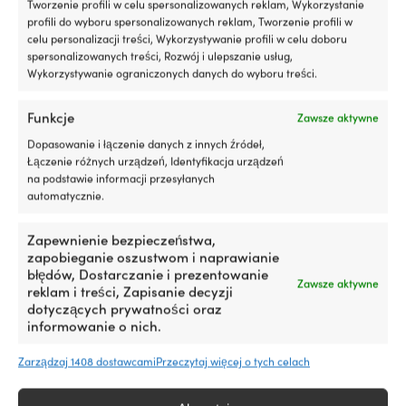
Tworzenie profili w celu spersonalizowanych reklam, Wykorzystanie
z
–
profili do wyboru spersonalizowanych reklam, Tworzenie profili w
silnikami
b
MATERIAŁ ŚCIERNY
celu personalizacji treści, Wykorzystywanie profili w celu doboru
benzynowymi
w
Tlenek glinu
spersonalizowanych treści, Rozwój i ulepszanie usług,
i
d
Wykorzystywanie ograniczonych danych do wyboru treści.
wysokoprężnymi,
dz
z
i
DPF
d
Funkcje
Zawsze aktywne
lub
M
bez
m
Dopasowanie i łączenie danych z innych źródeł,
Testowany
w
Łączenie różnych urządzeń, Identyfikacja urządzeń
z
z
na podstawie informacji przesyłanych
turbosprężarką
–
Produkty alternatywne
automatycznie.
i
u
katalizatorem
s
Zapewnienie bezpieczeństwa,
dla
p
zapobieganie oszustwom i naprawianie
bezpiecznego
ko
błędów, Dostarczanie i prezentowanie
użytkowania
P
Zawsze aktywne
reklam i treści, Zapisanie decyzji
300
d
dotyczących prywatności oraz
ml
–
informowanie o nich.
wystarcza
n
na
e
Zarządzaj 1408 dostawcami
Przeczytaj więcej o tych celach
maksymalnie
c
5
w
litrów
ko