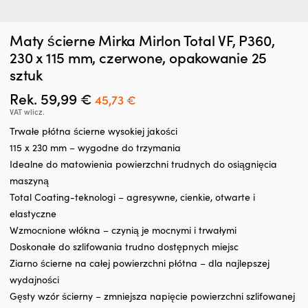
Dodatek
Ki
Maty ścierne Mirka Mirlon Total VF, P360,
Zatrzymywacz kropli oleju Liqui Moly Motor Oil Saver, 300 ml
P
do
d
4
230 x 115 mm, czerwone, opakowanie 25
oleju,
W MAGAZYNIE
s
25,66
€
sztuk
który
z
regeneruje
w
Rek.
59,99
€
Pierwotna
Aktualna
45,73
€
uszczelnienia
p
cena
cena
gumowe
t
VAT wlicz.
i
S
wynosiła:
wynosi:
Trwałe płótna ścierne wysokiej jakości
z
kt
59,99 €.
45,73 €.
115 x 230 mm – wygodne do trzymania
tworzyw
z
Idealne do matowienia powierzchni trudnych do osiągnięcia
sztucznych,
r
ograniczając
ro
maszyną
drobne
i
Total Coating-teknologi – agresywne, cienkie, otwarte i
wycieki.
n
elastyczne
Przeciwdziała
si
Wzmocnione włókna – czynią je mocnymi i trwałymi
rozrzedzaniu
z
oleju
d
Doskonałe do szlifowania trudno dostępnych miejsc
i
z
Ziarno ścierne na całej powierzchni płótna – dla najlepszej
może
ja
wydajności
zmniejszyć
i
Gęsty wzór ścierny – zmniejsza napięcie powierzchni szlifowanej
hałas
g