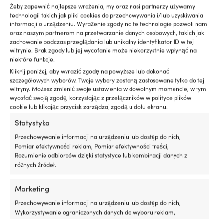
Żeby zapewnić najlepsze wrażenia, my oraz nasi partnerzy używamy
zapewniając
d
technologii takich jak pliki cookies do przechowywania i/lub uzyskiwania
płynniejszą
s
MARKA
informacji o urządzeniu. Wyrażenie zgody na te technologie pozwoli nam
pracę
–
Mirka
oraz naszym partnerom na przetwarzanie danych osobowych, takich jak
na
n
zachowanie podczas przeglądania lub unikalny identyfikator ID w tej
pokładzie
u
ROZMIAR
witrynie. Brak zgody lub jej wycofanie może niekorzystnie wpłynąć na
Zapobiega
w
niektóre funkcje.
230 x 115 mm
plamom
i
Kliknij poniżej, aby wyrazić zgodę na powyższe lub dokonać
oleju
n
szczegółowych wyborów. Twoje wybory zostaną zastosowane tylko do tej
ZIARNISTOŚĆ PAPIERU ŚCIERNEGO
i
p
witryny. Możesz zmienić swoje ustawienia w dowolnym momencie, w tym
P360
ogranicza
ja
wycofać swoją zgodę, korzystając z przełączników w polityce plików
niepotrzebny
W
cookie lub klikając przycisk zarządzaj zgodą u dołu ekranu.
wpływ
pl
SERIA
na
S
Statystyka
Mirka Mirlon
środowisko
–
Przechowywanie informacji na urządzeniu lub dostęp do nich,
Redukuje
z
MODEL
Pomiar efektywności reklam, Pomiar efektywności treści,
dymienie
r
Mirka Mirlon Total VF
Rozumienie odbiorców dzięki statystyce lub kombinacji danych z
spalin
ro
różnych źródeł.
przy
i
zużyciu
w
EAN
oleju
B
6416868511796
Marketing
w
B
Przechowywanie informacji na urządzeniu lub dostęp do nich,
silniku
i
WYMIARY
Wykorzystywanie ograniczonych danych do wyboru reklam,
Działa
f
Długość: 230 mm. Szerokość: 115 mm.