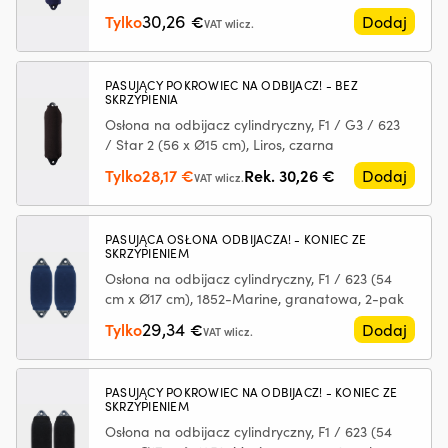
z
cm,
z
30,26
Tylko
€
Dodaj
tworzyw
granatowy
pr
VAT wlicz.
sztucznych,
si
ograniczając
oc
drobne
w
PASUJĄCY POKROWIEC NA ODBIJACZ! - BEZ
wycieki
gó
SKRZYPIENIA
Przeciwdziała
i
Osłona na odbijacz cylindryczny, F1 / G3 / 623
rozrzedzaniu
w
/ Star 2 (56 x Ø15 cm), Liros, czarna
oleju
dó
Pierwotna
Aktualna
Tylko
28,17
€
Rek.
30,26
€
Dodaj
i
n
VAT wlicz.
pomaga
śr
cena
cena
utrzymać
rz
wynosiła:
wynosi:
jego
Z
30,26 €.
28,17 €.
PASUJĄCA OSŁONA ODBIJACZA! - KONIEC ZE
lepkość
p
SKRZYPIENIEM
Zmniejsza
z
Osłona na odbijacz cylindryczny, F1 / 623 (54
zużycie
S
cm x Ø17 cm), 1852-Marine, granatowa, 2-pak
oleju
Ma
29,34
Tylko
€
przez
ak
Dodaj
VAT wlicz.
pierścienie
i
tłokowe
w
i
z
PASUJĄCY POKROWIEC NA ODBIJACZ! - KONIEC ZE
prowadnice
n
SKRZYPIENIEM
zaworów
–
Osłona na odbijacz cylindryczny, F1 / 623 (54
Tłumi
tr