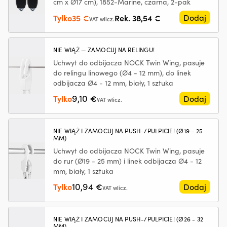
cm x Ø17 cm), 1852-Marine, czarna, 2-pak
hałas
ze
silnika,
i
Pierwotna
Aktualna
Tylko
35
€
Rek.
38,54
€
Dodaj
VAT wlicz.
zapewniając
m
cena
cena
płynniejszą
w
wynosiła:
wynosi:
pracę
st
38,54 €.
35 €.
NIE WIĄŻ — ZAMOCUJ NA RELINGU!
na
Sz
Uchwyt do odbijacza NOCK Twin Wing, pasuje
pokładzie
ni
do relingu linowego (Ø4 - 12 mm), do linek
Zapobiega
G
odbijacza Ø4 - 12 mm, biały, 1 sztuka
plamom
T
oleju
–
9,10
Tylko
€
Dodaj
VAT wlicz.
i
dl
ogranicza
na
niepotrzebny
oc
NIE WIĄŻ I ZAMOCUJ NA PUSH-/PULPICIE! (Ø19 - 25
wpływ
p
MM)
na
gn
Uchwyt do odbijacza NOCK Twin Wing, pasuje
środowisko
i
Redukuje
U
do rur (Ø19 - 25 mm) i linek odbijacza Ø4 - 12
dymienie
D
mm, biały, 1 sztuka
spalin
3
10,94
Tylko
€
Dodaj
VAT wlicz.
przy
m
zużyciu
i
oleju
śr
w
6
NIE WIĄŻ I ZAMOCUJ NA PUSH-/PULPICIE! (Ø26 - 32
MM)