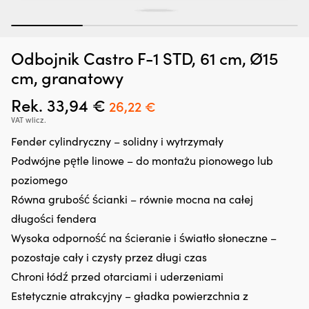
1
2
3
4
Odbojnik Castro F-1 STD, 61 cm, Ø15
Dodatek
G
Zatrzymywacz kropli oleju Liqui Moly Motor Oil Saver, 300 ml
O
do
oc
cm, granatowy
o
oleju,
n
W MAGAZYNIE
25,66
€
który
śr
Rek.
33,94
€
Pierwotna
Aktualna
26,22
€
regeneruje
rz
cena
cena
VAT wlicz.
uszczelnienia
z
gumowe
in
wynosiła:
wynosi:
Fender cylindryczny – solidny i wytrzymały
i
fu
33,94 €.
26,22 €.
Podwójne pętle linowe – do montażu pionowego lub
z
kt
tworzyw
ch
poziomego
sztucznych,
z
Równa grubość ścianki – równie mocna na całej
ograniczając
lu
drobne
ża
długości fendera
wycieki.
ja
Wysoka odporność na ścieranie i światło słoneczne –
Przeciwdziała
i
rozrzedzaniu
li
pozostaje cały i czysty przez długi czas
oleju
p
Chroni łódź przed otarciami i uderzeniami
i
ro
może
i
Estetycznie atrakcyjny – gładka powierzchnia z
zmniejszyć
us