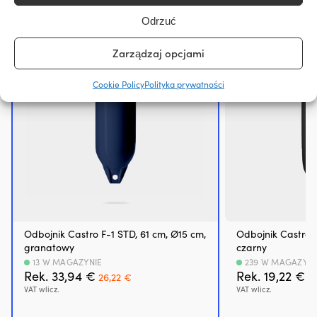
uszczelniacze
wału
Odrzuć
i
uszczelniacze
Zarządzaj opcjami
trzonków
zaworów,
dzięki
Cookie Policy
Polityka prywatności
czemu
może
ograniczyć
plamy
oleju
pod
pojazdem
lub
w
komorze
silnika.
Odbojnik Castro F-1 STD, 61 cm, Ø15 cm,
Odbojnik Castro G
Przeciwdziała
granatowy
czarny
również
13 W MAGAZYNIE
239 W MAGAZYNI
rozrzedzaniu
Pierwotna
Aktualna
P
Rek.
33,94
€
Rek.
19,22
€
26,22
€
1
oleju
cena
cena
c
VAT wlicz.
VAT wlicz.
i
wynosiła:
wynosi:
w
może
33,94 €.
26,22 €.
19