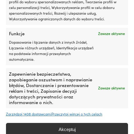
profili do wyboru spersonalizowanych reklam, Tworzenie profili w
kapanie
WYPORNOŚĆ
celu personalizacji treści, Wykorzystywanie profili w celu doboru
i
8 kg
spersonalizowanych treści, Rozwój i ulepszanie usług,
plamy,
Wykorzystywanie ograniczonych danych do wyboru treści.
przyczynia
się
TYP ZAWORU
także
Funkcje
Zawsze aktywne
Bez zaworu zwrotnego
do
Dopasowanie i łączenie danych z innych źródeł,
mniejszego,
Łączenie różnych urządzeń, Identyfikacja urządzeń
POZIOM JAKOŚCI
niepotrzebnego
na podstawie informacji przesyłanych
wpływu
Standard
automatycznie.
na
środowisko.
MOŻLIWOŚCI ZAWIESZENIA
Jak
Zapewnienie bezpieczeństwa,
Pionowo & poziomo (2 ucha)
pomaga
zapobieganie oszustwom i naprawianie
Twojemu
błędów, Dostarczanie i prezentowanie
Zawsze aktywne
silnikowi
reklam i treści, Zapisanie decyzji
Dodatek
dotyczących prywatności oraz
działa
informowanie o nich.
na
Porównaj z innymi bestsellerami w
uszczelnienia,
Zarządzaj 1408 dostawcami
Przeczytaj więcej o tych celach
fendry cylindryczne (klasyczne
takie
jak
odbijacze do łodzi)
np.
Akceptuj