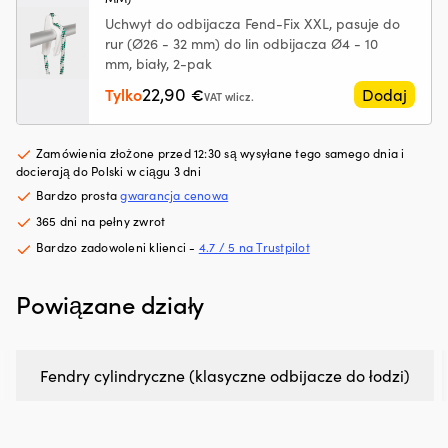
silniku
m
Działa
|
Uchwyt do odbijacza Fend-Fix XXL, pasuje do
z
rur (Ø26 - 32 mm) do lin odbijacza Ø4 - 10
silnikami
mm, biały, 2-pak
benzynowymi
22,90
Tylko
€
Dodaj
i
VAT wlicz.
wysokoprężnymi,
z
DPF
Zamówienia złożone przed 12:30 są wysyłane tego samego dnia i
docierają do Polski w ciągu 3 dni
lub
bez
Bardzo prosta
gwarancja cenowa
Testowany
365 dni na pełny zwrot
z
turbosprężarką
Bardzo zadowoleni klienci -
4.7 / 5 na Trustpilot
i
katalizatorem
Powiązane działy
dla
bezpiecznego
użytkowania
300
Fendry cylindryczne (klasyczne odbijacze do łodzi)
ml
wystarcza
na
maksymalnie