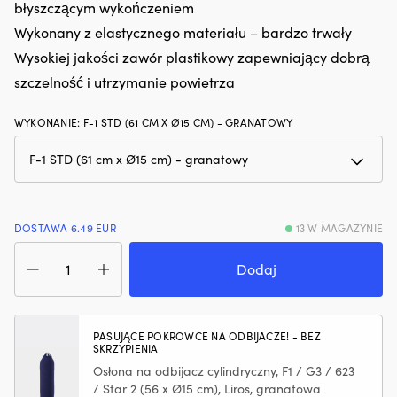
błyszczącym wykończeniem
hałas
Ł
silnika.
m
Wykonany z elastycznego materiału – bardzo trwały
Zmniejsza
z
Wysokiej jakości zawór plastikowy zapewniający dobrą
zużycie
p
oleju
szczelność i utrzymanie powietrza
m
i
rz
dymienie
i
WYKONANIE
:
F-1 STD (61 CM X Ø15 CM) - GRANATOWY
spalin,
ni
co
za
zapewnia
P
czystszy
z
silnik
r
i
pr
DOSTAWA 6.49 EUR
13 W MAGAZYNIE
mniej
pr
plam
ilość
wi
oleju
Odbojnik
śr
Dodaj
na
Castro
rz
pokładzie.
F-
i
|
1
m
Regeneruje
STD,
d
PASUJĄCE POKROWCE NA ODBIJACZE! - BEZ
SKRZYPIENIA
uszczelnienia
61
d
gumowe
cm,
rz
Osłona na odbijacz cylindryczny, F1 / G3 / 623
i
Ø15
–
/ Star 2 (56 x Ø15 cm), Liros, granatowa