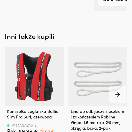
spalin,
które
powstaje,
gdy
silnik
spala
olej.
Inni także kupili
Kompatybilność
i
użytkowanie
Liqui
Moly
Motor
Oil
Saver
pasuje
do
wszystkich
popularnych
olejów
Wygodna
Gotowa
Kamizelka żeglarska Baltic
Lina do odbijaczy z oczkiem
silnikowych
kamizelka
lina
Slim Pro 50N, czerwona
i zakończeniem Robline
do
żeglarska
do
Vinga, 1.5 metra x Ø6 mm,
silników
50N
odbijaczy
W MAGAZYNIE
okrągła, biała, 2-pak
benzynowych
Det
Det
89,99
€
zapewniająca
w
79,99
€