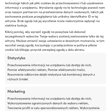
dla
technologii takich jak pliki cookies do przechowywania i/lub uzyskiwania
właścicieli
TYP POKŁADU
informacji o urządzeniu. Wyrażenie zgody na te technologie pozwoli nam
łodzi
oraz naszym partnerom na przetwarzanie danych osobowych, takich jak
Wydrążony szczyt (najtańszy)
z
zachowanie podczas przeglądania lub unikalny identyfikator ID w tej
silnikiem
witrynie. Brak zgody lub jej wycofanie może niekorzystnie wpłynąć na
stacjonarnym
DŁUGOŚĆ ODBIJACZA
niektóre funkcje.
lub
61 cm
Kliknij poniżej, aby wyrazić zgodę na powyższe lub dokonać
silnikiem
szczegółowych wyborów. Twoje wybory zostaną zastosowane tylko do tej
rufowym,
witryny. Możesz zmienić swoje ustawienia w dowolnym momencie, w tym
LINK DO PRODUCENTA
gdzie
wycofać swoją zgodę, korzystając z przełączników w polityce plików
drobne
https://www.ipcastro.com/en/f-series
cookie lub klikając przycisk zarządzaj zgodą u dołu ekranu.
„pocenie”
Statystyka
łatwo
OBWÓD ODBIJACZA
zamienia
Przechowywanie informacji na urządzeniu lub dostęp do nich,
46 cm
się
Pomiar efektywności reklam, Pomiar efektywności treści,
w
Rozumienie odbiorców dzięki statystyce lub kombinacji danych z
zabrudzenia
różnych źródeł.
EAN
w
7350141627011
komorze
Marketing
silnika
i
ŚREDNICA OKA
Przechowywanie informacji na urządzeniu lub dostęp do nich,
w
Wykorzystywanie ograniczonych danych do wyboru reklam,
Ø15 mm
zęzie.
Tworzenie profili w celu spersonalizowanych reklam, Wykorzystanie
Ograniczając