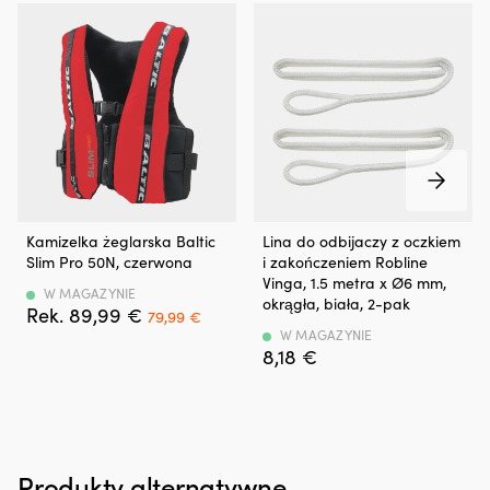
redukować
hałas
silnika,
co
zapewnia
bardziej
komfortową
pracę.
Jednocześnie
zmniejsza
zużycie
Wygodna
Gotowa
oleju
Kamizelka żeglarska Baltic
Lina do odbijaczy z oczkiem
kamizelka
lina
przez
Slim Pro 50N, czerwona
i zakończeniem Robline
żeglarska
do
pierścienie
Vinga, 1.5 metra x Ø6 mm,
50N
odbijaczy
W MAGAZYNIE
tłokowe
okrągła, biała, 2-pak
Det
Det
89,99
€
zapewniająca
w
79,99
€
i
ursprungliga
nuvarande
dużą
2-
W MAGAZYNIE
prowadnice
priset
priset
8,18
€
swobodę
paku
zaworów
var:
är:
ruchów.
z
oraz
89,99 €.
79,99 €.
Ergonomiczna
oczkiem
może
płyta
i
pomóc
na
zakończeniem
zapobiegać
plecach
do
dymieniu
Produkty alternatywne
oraz
szybkiego