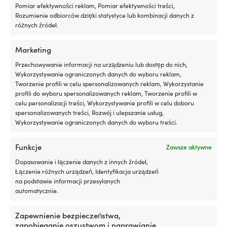
dla
POZIOM JAKOŚCI
Pomiar efektywności reklam, Pomiar efektywności treści,
właścicieli
Rozumienie odbiorców dzięki statystyce lub kombinacji danych z
Standard
łodzi
różnych źródeł.
z
MOŻLIWOŚCI ZAWIESZENIA
silnikiem
Marketing
stacjonarnym
Pionowo & poziomo (2 ucha)
lub
Przechowywanie informacji na urządzeniu lub dostęp do nich,
silnikiem
Wykorzystywanie ograniczonych danych do wyboru reklam,
rufowym,
Tworzenie profili w celu spersonalizowanych reklam, Wykorzystanie
gdzie
profili do wyboru spersonalizowanych reklam, Tworzenie profili w
drobne
celu personalizacji treści, Wykorzystywanie profili w celu doboru
Porównaj z innymi bestsellerami w
„pocenie”
spersonalizowanych treści, Rozwój i ulepszanie usług,
łatwo
fendry cylindryczne (klasyczne
Wykorzystywanie ograniczonych danych do wyboru treści.
zamienia
odbijacze do łodzi)
się
Funkcje
w
Zawsze aktywne
zabrudzenia
Dopasowanie i łączenie danych z innych źródeł,
w
Łączenie różnych urządzeń, Identyfikacja urządzeń
komorze
na podstawie informacji przesyłanych
silnika
automatycznie.
i
w
zęzie.
Zapewnienie bezpieczeństwa,
Ograniczając
zapobieganie oszustwom i naprawianie