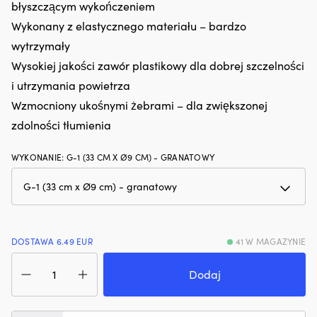
błyszczącym wykończeniem
hałas
Ł
silnika.
m
Wykonany z elastycznego materiału – bardzo
Zmniejsza
z
wytrzymały
zużycie
p
oleju
Wysokiej jakości zawór plastikowy dla dobrej szczelności
m
i
rz
i utrzymania powietrza
dymienie
i
Wzmocniony ukośnymi żebrami – dla zwiększonej
spalin,
ni
co
za
zdolności tłumienia
zapewnia
P
czystszy
z
WYKONANIE
:
G-1 (33 CM X Ø9 CM) - GRANATOWY
silnik
r
i
pr
mniej
pr
plam
wi
oleju
śr
na
rz
pokładzie.
i
DOSTAWA 6.49 EUR
41 W MAGAZYNIE
|
m
ilość
Regeneruje
d
Odbojnik
Dodaj
uszczelnienia
d
Castro
gumowe
rz
G-
i
–
1,