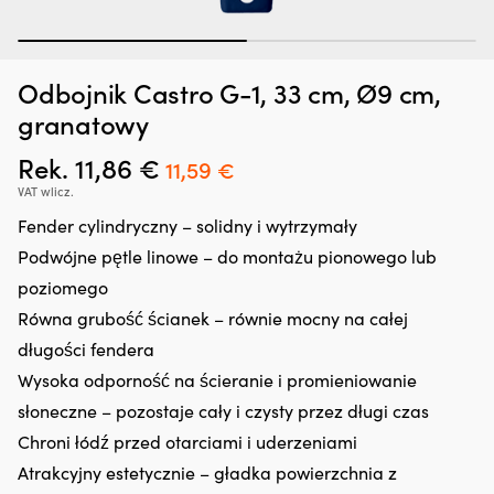
1
2
Odbojnik Castro G-1, 33 cm, Ø9 cm,
Dodatek
G
Zatrzymywacz kropli oleju Liqui Moly Motor Oil Saver, 300 ml
O
do
oc
granatowy
o
oleju,
n
W MAGAZYNIE
25,66
€
który
śr
Rek.
11,86
€
Pierwotna
Aktualna
11,59
€
regeneruje
rz
cena
cena
VAT wlicz.
uszczelnienia
z
gumowe
in
wynosiła:
wynosi:
Fender cylindryczny – solidny i wytrzymały
i
fu
11,86 €.
11,59 €.
Podwójne pętle linowe – do montażu pionowego lub
z
kt
tworzyw
ch
poziomego
sztucznych,
z
Równa grubość ścianek – równie mocny na całej
ograniczając
lu
drobne
ża
długości fendera
wycieki.
ja
Wysoka odporność na ścieranie i promieniowanie
Przeciwdziała
i
rozrzedzaniu
li
słoneczne – pozostaje cały i czysty przez długi czas
oleju
p
Chroni łódź przed otarciami i uderzeniami
i
ro
może
i
Atrakcyjny estetycznie – gładka powierzchnia z
zmniejszyć
us