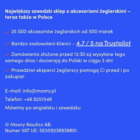
–
–
odpowiedni
i
rzecz
Zamek
bez
bardzo
bardzo
do
czysty
“POLYMATIQ”
Największy szwedzki sklep z akcesoriami żeglarskimi –
błyskawiczny
dodatkowych
wytrzymały
wytrzymały
motocykli
przez
–
teraz także w Polsce
i
węzłów.
Wysokiej
Wysokiej
z
długi
technika
szybka
Wybierz
jakości
jakości
mokrym
czas
produkcji
klamra
Ø6
zawór
zawór
25 000 akcesoriów żeglarskich od 500 marek
sprzęgłem.
Chroni
dla
ułatwiają
lub
plastikowy
plastikowy
Jako
łódź
najwyższej
zakładanie
Ø8
4.7 / 5 na Trustpilot
dla
zapewniający
Bardzo zadowoleni klienci –
rozwiązanie
przed
jakości
i
mm
dobrej
dobrą
problemu
otarciami
Całkowicie
zdejmowanie
w
szczelności
szczelność
Zamówienia złożone przed 12:30 są wysyłane tego
W
i
niebieskie
Baltic
zależności
i
i
samego dnia i docierają do Polski w ciągu 3 dni
razie
uderzeniami
–
Slim
od
utrzymania
utrzymanie
potrzeby
Estetycznie
elegancki
Prawdziwi eksperci żeglarscy pomogą Ci przed i po
Pro
wielkości
powietrza
powietrza
możesz
atrakcyjny
design
zakupie!
to
i
Wzmocniony
Wzmocniony
najpierw
–
Chroni
lekka
wagi
ukośnymi
diagonalnymi
oczyścić
gładka
łódź
i
jachtu.
żebrami
żebrami
E-mail:
info@moory.pl
układ
powierzchnia
przed
elastyczna
Pasuje
–
–
olejowy
Telefon:
+46 8251
546
z
otarciami
kamizelka
do
dla
dla
środkiem
błyszczącym
i
żeglarska
knagi
zwiększonej
zwiększonej
Mówimy po angielsku i szwedzku
MotorClean,
wykończeniem
uderzeniami
klasy
lub
zdolności
zdolności
wymienić
Wykonany
–
50N
relingu
tłumienia
tłumienia
olej,
z
dodatkowe
dla
–
© Moory Nautics AB.
a
elastycznego
bezpieczeństwo
tych,
przełóż
Numer VAT UE: SE559238939801.
następnie
materiału
którzy
przez
dodać