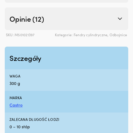
silniku
m
Działa
|
z
Opinie (12)
silnikami
benzynowymi
i
wysokoprężnymi,
SKU:
M501021397
Kategorie:
Fendry cylindryczne
,
Odbojnice
z
DPF
lub
Szczegóły
bez
Testowany
z
turbosprężarką
WAGA
i
300 g
katalizatorem
dla
bezpiecznego
MARKA
użytkowania
Castro
300
ml
wystarcza
ZALECANA DŁUGOŚĆ ŁODZI
na
0 – 10 stóp
maksymalnie