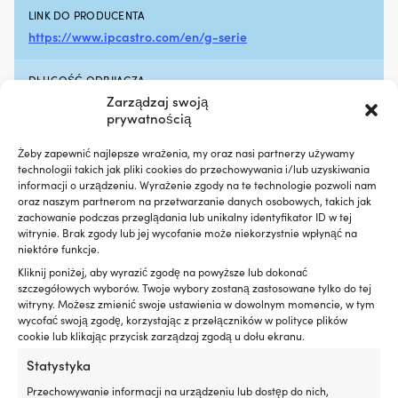
pomaga
LINK DO PRODUCENTA
zmniejszyć
https://www.ipcastro.com/en/g-serie
wycieki
oleju
DŁUGOŚĆ ODBIJACZA
i
jego
Zarządzaj swoją
33 cm
zużycie
prywatnością
poprzez
OBWÓD ODBIJACZA
pielęgnację
Żeby zapewnić najlepsze wrażenia, my oraz nasi partnerzy używamy
28 cm
i
technologii takich jak pliki cookies do przechowywania i/lub uzyskiwania
regenerację
informacji o urządzeniu. Wyrażenie zgody na te technologie pozwoli nam
uszczelek
oraz naszym partnerom na przetwarzanie danych osobowych, takich jak
EAN
silnika
zachowanie podczas przeglądania lub unikalny identyfikator ID w tej
7350141627257
witrynie. Brak zgody lub jej wycofanie może niekorzystnie wpłynąć na
z
niektóre funkcje.
gumy
i
Kliknij poniżej, aby wyrazić zgodę na powyższe lub dokonać
ŚREDNICA OKA
tworzyw
szczegółowych wyborów. Twoje wybory zostaną zastosowane tylko do tej
Ø9.5 mm
sztucznych.
witryny. Możesz zmienić swoje ustawienia w dowolnym momencie, w tym
Czyni
wycofać swoją zgodę, korzystając z przełączników w polityce plików
to
cookie lub klikając przycisk zarządzaj zgodą u dołu ekranu.
TYP ZAWORU
go
Bez zaworu zwrotnego
Statystyka
szczególnie
interesującym
Przechowywanie informacji na urządzeniu lub dostęp do nich,