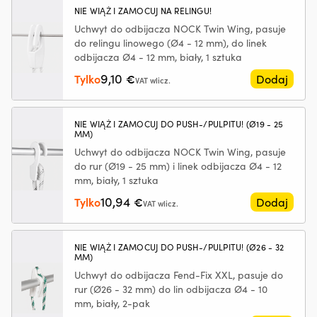
z
z
33
NIE WIĄŻ I ZAMOCUJ NA RELINGU!
tworzyw
pr
cm,
Uchwyt do odbijacza NOCK Twin Wing, pasuje
sztucznych,
si
Ø9
do relingu linowego (Ø4 - 12 mm), do linek
ograniczając
oc
cm,
drobne
odbijacza Ø4 - 12 mm, biały, 1 sztuka
w
granatowy
wycieki
gó
9,10
Tylko
€
Dodaj
VAT wlicz.
Przeciwdziała
i
rozrzedzaniu
w
oleju
dó
i
n
NIE WIĄŻ I ZAMOCUJ DO PUSH-/PULPITU! (Ø19 - 25
MM)
pomaga
śr
utrzymać
rz
Uchwyt do odbijacza NOCK Twin Wing, pasuje
jego
Z
do rur (Ø19 - 25 mm) i linek odbijacza Ø4 - 12
lepkość
p
mm, biały, 1 sztuka
Zmniejsza
z
10,94
Tylko
€
Dodaj
VAT wlicz.
zużycie
S
oleju
Ma
przez
ak
pierścienie
i
NIE WIĄŻ I ZAMOCUJ DO PUSH-/PULPITU! (Ø26 - 32
MM)
tłokowe
w
i
z
Uchwyt do odbijacza Fend-Fix XXL, pasuje do
prowadnice
n
rur (Ø26 - 32 mm) do lin odbijacza Ø4 - 10
zaworów
–
mm, biały, 2-pak
Tłumi
tr