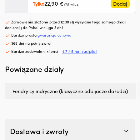
22,90
Tylko
€
Dodaj
hałas
ze
VAT wlicz.
silnika,
i
zapewniając
m
płynniejszą
w
Zamówienia złożone przed 12:30 są wysyłane tego samego dnia i
pracę
st
docierają do Polski w ciągu 3 dni
na
Sz
Bardzo prosta
gwarancja cenowa
pokładzie
ni
365 dni na pełny zwrot
Zapobiega
G
plamom
T
Bardzo zadowoleni klienci -
4.7 / 5 na Trustpilot
oleju
–
i
dl
Powiązane działy
ogranicza
na
niepotrzebny
oc
wpływ
p
na
gn
Fendry cylindryczne (klasyczne odbijacze do łodzi)
środowisko
i
Redukuje
U
dymienie
D
spalin
3
przy
m
zużyciu
i
oleju
śr
Dostawa i zwroty
w
6