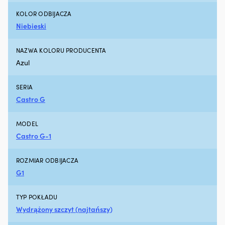
5
litrów
KOLOR ODBIJACZA
oleju
Niebieski
silnikowego
Efekt
NAZWA KOLORU PRODUCENTA
jest
zauważalny
Azul
po
około
SERIA
600
Castro G
-
800
kilometrach
MODEL
jazdy
Castro G-1
Liqui
Moly
Motor
ROZMIAR ODBIJACZA
Oil
G1
Saver
to
dodatek
TYP POKŁADU
do
Wydrążony szczyt (najtańszy)
oleju,
który