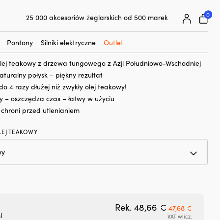
☓
0
25 000 akcesoriów żeglarskich od 500 marek
akowy Snappy Premium
Superłatwa gwarancja ceny
Superzadowoleni klienci – 4,7/5 na Trustpilot
,66
€
Pierwotna
Aktualna
Pontony
Silniki elektryczne
Outlet
47,68
€
cena
cena
lej teakowy z drzewa tungowego z Azji Południowo-Wschodniej
wynosiła:
wynosi:
naturalny połysk – piękny rezultat
48,66 €.
47,68 €.
do 4 razy dłużej niż zwykły olej teakowy!
 – oszczędza czas – łatwy w użyciu
chroni przed utlenianiem
LEJ TEAKOWY
Pierwotna cen
Aktualn
Rek.
48,66
€
47,68
€
l
VAT wlicz.