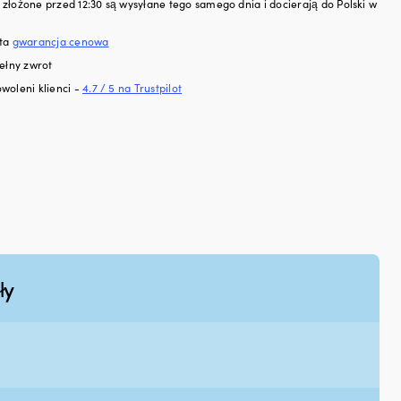
złożone przed 12:30 są wysyłane tego samego dnia i docierają do Polski w
sta
gwarancja cenowa
ełny zwrot
woleni klienci -
4.7 / 5 na Trustpilot
ły