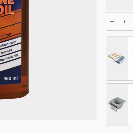
iloś
Olej
tea
Sna
Pre