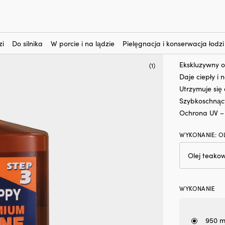
nteresują?
-
Olej teakowy Snappy Premium
Olej te
Rek.
48
zi
Do silnika
W porcie i na lądzie
Pielęgnacja i konserwacja łodzi
Ekskluzywny o
(1)
Daje ciepły i 
Utrzymuje się 
Szybkoschnący
Ochrona UV – 
WYKONANIE
:
O
WYKONANIE
950 m