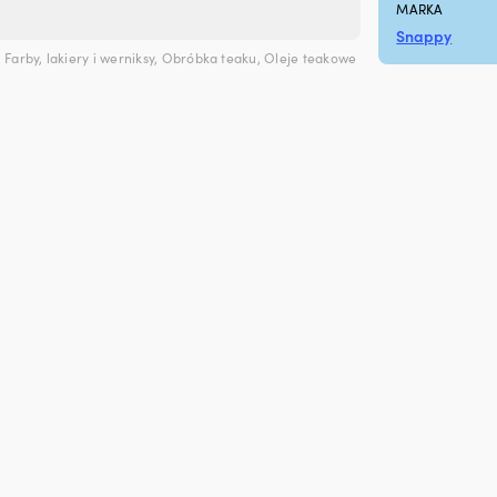
MARKA
Snappy
,
Farby, lakiery i werniksy
,
Obróbka teaku
,
Oleje teakowe