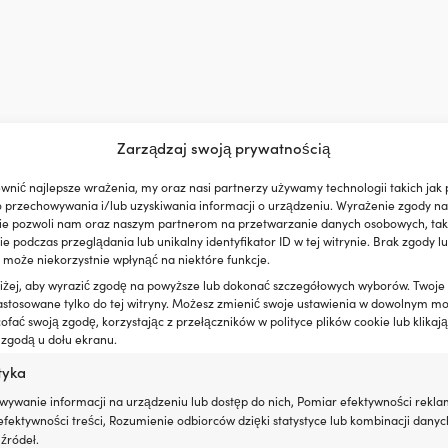
Zarządzaj swoją prywatnością
wnić najlepsze wrażenia, my oraz nasi partnerzy używamy technologii takich jak p
o przechowywania i/lub uzyskiwania informacji o urządzeniu. Wyrażenie zgody na
ie pozwoli nam oraz naszym partnerom na przetwarzanie danych osobowych, taki
 podczas przeglądania lub unikalny identyfikator ID w tej witrynie. Brak zgody lu
 może niekorzystnie wpłynąć na niektóre funkcje.
oniżej, aby wyrazić zgodę na powyższe lub dokonać szczegółowych wyborów. Twoje
astosowane tylko do tej witryny. Możesz zmienić swoje ustawienia w dowolnym m
fać swoją zgodę, korzystając z przełączników w polityce plików cookie lub klikają
 zgodą u dołu ekranu.
tyka
wywanie informacji na urządzeniu lub dostęp do nich, Pomiar efektywności rekla
fektywności treści, Rozumienie odbiorców dzięki statystyce lub kombinacji danyc
źródeł.