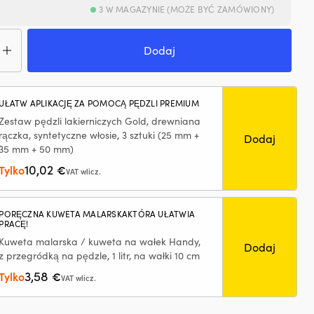
3 W MAGAZYNIE (MOŻE BYĆ ZAMÓWIONY)
ć
Dodaj
kowy
ppy
mium
UŁATW APLIKACJĘ ZA POMOCĄ PĘDZLI PREMIUM
Zestaw pędzli lakierniczych Gold, drewniana
rączka, syntetyczne włosie, 3 sztuki (25 mm +
Dodaj
35 mm + 50 mm)
10,02
Tylko
€
VAT wlicz.
PORĘCZNA KUWETA MALARSKAKTÓRA UŁATWIA
PRACĘ!
Kuweta malarska / kuweta na wałek Handy,
Dodaj
z przegródką na pędzle, 1 litr, na wałki 10 cm
3,58
Tylko
€
VAT wlicz.