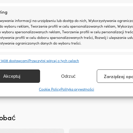
ting
wywanie informacji na urządzeniu lub dostęp do nich, Wykorzystywanie ogranicz
do wyboru reklam, Tworzenie profili w celu spersonalizowanych reklam, Wykorzys
do wyboru spersonalizowanych reklam, Tworzenie profili w celu personalizacji treśc
tywanie profili w celu doboru spersonalizowanych treści, Rozwój i ulepszanie usł
stywanie ograniczonych danych do wyboru treści.
e
Zawsze 
Skład
 1408 dostawcami
Przeczytaj więcej o tych celach
ar Brite Premium Golden Teak Oil
Olej teakowy International Teak O
oleju
anie i łączenie danych z innych źródeł, Łączenie różnych urządzeń,
Det
Det
€
28,42
€
lnianego
kacja urządzeń na podstawie informacji przesyłanych automatycznie.
31,68
€
W MAGAZYNIE
Zarządzaj op
Akceptuj
Odrzuć
ursprungliga
nuvarande
i
priset
priset
chińskiego
ienie bezpieczeństwa, zapobieganie oszustwom i
var:
är:
oleju
Cookie Policy
Polityka prywatności
ianie błędów, Dostarczanie i prezentowanie reklam i
34,86 €.
31,68 €.
drzewnego
Zawsze 
, Zapisanie decyzji dotyczących prywatności oraz
–
owanie o nich.
tradycyjna
skandynawska
dobać
formuła
e
zapewniająca
maksymalną