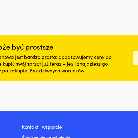
bawełny
gatunkach
Nowoczesny
drewna,
krój
takich
–
jak
elegancka
h
mahoń
w
Może
większości
być
sytuacji
że być prostsze
używany
Lekki
zarówno
materiał
nowa jest bardzo prosta: dopasowujemy ceny do
wewnątrz,
z
jak
kupić swój sprzęt już teraz – jeśli znajdziesz go
a
pojedynczego
i
nę po zakupie. Bez dziwnych warunków.
dżerseju
na
–
zewnątrz
owy
wygodna
–
przez
do
cały
użytku
dzień
wewnętrznego
Duży
i
nadruk
zewnętrznego
na
Nadaje
piersi
Kontakt i wsparcie
połysk
–
–
klasyczne
Śledź swoje zamówienie