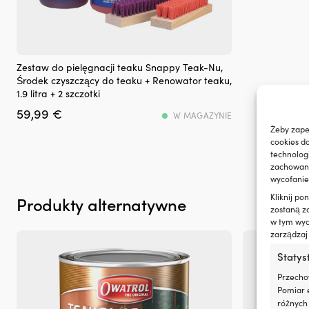
zużycie
oleju
i
dymienie
spalin,
Zestaw
co
Zestaw do pielęgnacji teaku Snappy Teak-Nu,
do
zapewnia
Środek czyszczący do teaku + Renowator teaku,
czyszczenia
czystszy
1.9 litra + 2 szczotki
teaku
silnik
59,99
€
w
W MAGAZYNIE
i
2
Żeby zape
mniej
krokach
cookies d
plam
Czyści
technolog
oleju
&
zachowanie
na
odnawia
wycofanie
pokładzie.
–
|
Kliknij p
Produkty alternatywne
wygodnie
Regeneruje
zostaną z
&
w tym wyco
uszczelnienia
łatwo
zarządzaj
gumowe
Daje
i
Statys
czystą
z
&
tworzyw
Przecho
piękną
sztucznych,
Pomiar e
powierzchnię
ograniczając
różnych 