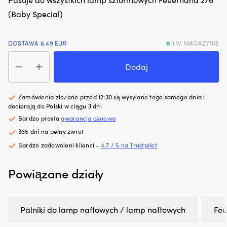
hałas
p
(Baby Special)
silnika.
sz
Zmniejsza
Wy
zużycie
po
DOSTAWA 6.49 EUR
1 W MAGAZYNIE
oleju
6
ilość
i
z
Palnik
dymienie
ma
Dodaj
Feuerhand
spalin,
z
Burner
co
p
with
zapewnia
U
Zamówienia złożone przed 12:30 są wysyłane tego samego dnia i
Wick,
czystszy
wy
docierają do Polski w ciągu 3 dni
do
silnik
wi
Bardzo prosta
gwarancja cenowa
276
i
sł
365 dni na pełny zwrot
(Baby
mniej
i
Special),
plam
in
Bardzo zadowoleni klienci -
4.7 / 5 na Trustpilot
Pure
oleju
uż
White,
na
|
Powiązane działy
z
pokładzie.
6
knotem
|
po
Regeneruje
si
uszczelnienia
uł
Palniki do lamp naftowych / lamp naftowych
Fe
gumowe
zn
i
o