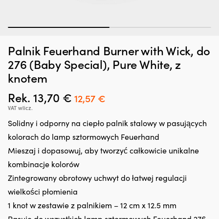
1
2
Dodatek
Kr
Zatrzymywacz kropli oleju Liqui Moly Motor Oil Saver, 300 ml
K
Palnik Feuerhand Burner with Wick, do
do
sk
p
oleju,
z
W MAGAZYNIE
276 (Baby Special), Pure White, z
25,66
€
który
6
knotem
regeneruje
po
uszczelnienia
si
Rek.
13,70
€
Pierwotna
Aktualna
12,57
€
gumowe
dl
i
o
cena
cena
VAT wlicz.
z
ką
wynosiła:
wynosi:
Solidny i odporny na ciepło palnik stalowy w pasujących
tworzyw
n
sztucznych,
po
13,70 €.
12,57 €.
kolorach do lamp sztormowych Feuerhand
ograniczając
Sk
Mieszaj i dopasowuj, aby tworzyć całkowicie unikalne
drobne
si
wycieki.
ca
kombinacje kolorów
Przeciwdziała
n
Zintegrowany obrotowy uchwyt do łatwej regulacji
rozrzedzaniu
pł
oleju
i
wielkości płomienia
i
za
1 knot w zestawie z palnikiem – 12 cm x 12.5 mm
może
m
zmniejszyć
mi
Pasuje do wszystkich lamp sztormowych Feuerhand 276