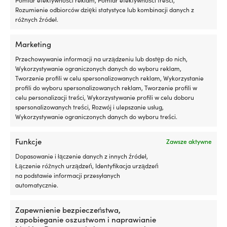
silniku
Pomiar efektywności reklam, Pomiar efektywności treści,
N
Działa
Rozumienie odbiorców dzięki statystyce lub kombinacji danych z
za
WYMIARY
z
różnych źródeł.
w
Długość: 30 mm. Szerokość: 30 mm. Wysokość: 14 mm.
silnikami
d
benzynowymi
mi
Marketing
i
d
WAGA NETTO
wysokoprężnymi,
si
Przechowywanie informacji na urządzeniu lub dostęp do nich,
28 g
z
w
Wykorzystywanie ograniczonych danych do wyboru reklam,
DPF
ło
Tworzenie profili w celu spersonalizowanych reklam, Wykorzystanie
lub
n
profili do wyboru spersonalizowanych reklam, Tworzenie profili w
bez
sk
celu personalizacji treści, Wykorzystywanie profili w celu doboru
Testowany
lu
spersonalizowanych treści, Rozwój i ulepszanie usług,
z
n
Wykorzystywanie ograniczonych danych do wyboru treści.
turbosprężarką
pl
i
6
Funkcje
Zawsze aktywne
katalizatorem
po
Produkty alternatywne
dla
si
Dopasowanie i łączenie danych z innych źródeł,
bezpiecznego
p
Łączenie różnych urządzeń, Identyfikacja urządzeń
użytkowania
si
na podstawie informacji przesyłanych
300
pr
automatycznie.
ml
p
wystarcza
pr
Zapewnienie bezpieczeństwa,
na
n
zapobieganie oszustwom i naprawianie
maksymalnie
k