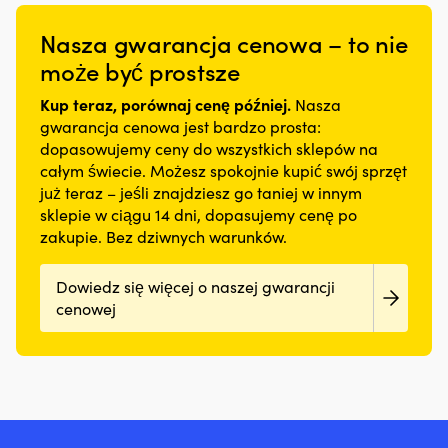
–
sprawdzi
dla
pr
mm
mm
może
się
właścicieli
w
Pasuje
Pasuje
Nasza gwarancja cenowa – to nie
być
na
łodzi
śr
do
do
stosowany
skuterze
z
mo
może być prostsze
wszystkich
wszystkich
na
wodnym,
silnikiem
W
lamp
lamp
włókno
a
stacjonarnym
w
Kup teraz, porównaj cenę później.
sztormowych
sztormowych
Nasza
szklane,
segmentowane
lub
s
Feuerhand
Feuerhand
gwarancja cenowa jest bardzo prosta:
stal,
elementy
silnikiem
z
276
276
dopasowujemy ceny do wszystkich sklepów na
drewno
wypornościowe
rufowym,
d
(Baby
(Baby
całym świecie. Możesz spokojnie kupić swój sprzęt
i
zapewniają
gdzie
o
Special)
Special)
już teraz – jeśli znajdziesz go taniej w innym
aluminium
swobodę
drobne
n
Przeznaczony
ruchów.
sklepie w ciągu 14 dni, dopasujemy cenę po
„pocenie”
wi
do
Neopren
łatwo
po
zakupie. Bez dziwnych warunków.
użytku
dopasowujący
zamienia
a
wewnętrznego
się
się
le
Dowiedz się więcej o naszej gwarancji
i
do
w
st
zewnętrznego
ciała
cenowej
zabrudzenia
ko
–
szybko
w
uł
może
schnie
komorze
pr
być
dzięki
silnika
kr
używany
systemowi
i
m
zarówno
odprowadzania
w
ło
na
wody,
zęzie.
p
zewnątrz,
co
Ograniczając
i