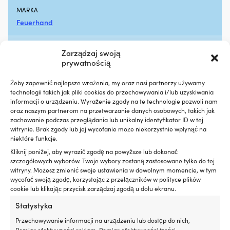
hałas
W
MARKA
silnika,
ma
Feuerhand
zapewniając
z
płynniejszą
oc
pracę
U
NAZWA KOLORU PRODUCENTA
Zarządzaj swoją
na
s
Pure white
prywatnością
pokładzie
si
Zapobiega
w
Żeby zapewnić najlepsze wrażenia, my oraz nasi partnerzy używamy
plamom
że
SERIA
technologii takich jak pliki cookies do przechowywania i/lub uzyskiwania
oleju
i
Feuerhand 276
informacji o urządzeniu. Wyrażenie zgody na te technologie pozwoli nam
i
p
oraz naszym partnerom na przetwarzanie danych osobowych, takich jak
ogranicza
sł
zachowanie podczas przeglądania lub unikalny identyfikator ID w tej
EAN
niepotrzebny
dn
witrynie. Brak zgody lub jej wycofanie może niekorzystnie wpłynąć na
wpływ
Wy
4250435721285
niektóre funkcje.
na
m
Kliknij poniżej, aby wyrazić zgodę na powyższe lub dokonać
środowisko
lż
LINK DO PRODUCENTA
szczegółowych wyborów. Twoje wybory zostaną zastosowane tylko do tej
Redukuje
m
witryny. Możesz zmienić swoje ustawienia w dowolnym momencie, w tym
https://www.feuerhand.de/en/p/coloured-burner-with-
dymienie
k
wycofać swoją zgodę, korzystając z przełączników w polityce plików
wick-pure-white-pure-white
spalin
de
cookie lub klikając przycisk zarządzaj zgodą u dołu ekranu.
przy
i
zużyciu
po
Statystyka
W ZESTAWIE
oleju
Kr
Knot (12,5 mm x 120 mm)
w
Przechowywanie informacji na urządzeniu lub dostęp do nich,
sk