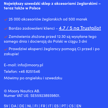
jak
ogranicza
Największy szwedzki sklep z akcesoriami żeglarskimi –
kapanie
lą
i
wychłodzenie.
teraz także w Polsce
i
Wy
wewnątrz,
|
plamy,
o
powyżej
50N
przyczynia
kr
25 000 akcesoriów żeglarskich od 500 marek
linii
środek
się
sk
wodnej
wypornościowy
także
N
4.7 / 5 na Trustpilot
Bardzo zadowoleni klienci –
Przygotowanie
dla
do
N
z
osób
mniejszego,
Li
Zamówienia złożone przed 12:30 są wysyłane tego
odpowiednim
umiejących
niepotrzebnego
10
samego dnia i docierają do Polski w ciągu 3 dni
podkładem
pływać
wpływu
x
dla
–
Prawdziwi eksperci żeglarscy pomogą Ci przed i po
na
41
danego
wygodna
zakupie!
środowisko.
x
podłoża
ochrona
Jak
7
Może
na
pomaga
ce
E-mail:
info@moory.pl
być
osłoniętych
Twojemu
2.
Telefon:
+46 8251
546
również
akwenach.
silnikowi
ki
stosowany
30%
Dodatek
po
Mówimy po angielsku i szwedzku
bezpośrednio
Limestone
działa
w
na
Neoprene
na
b
oczyszczone,
zapewnia
© Moory Nautics AB.
uszczelnienia,
po
odtłuszczone
trwałość
Numer VAT UE: SE559238939801.
takie
g
i
i
jak
na
przeszlifowane
mniejsze
np.
je
SV
|
DA
|
DE
|
NL
|
FI
|
FR
|
IT
|
ES
|
PT
|
CS
|
EN