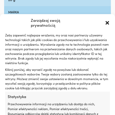
hałas
pr
silnika,
5
MARKA
zapewniając
b
płynniejszą
d
Feuerhand
Zarządzaj swoją
pracę
p
prywatnością
na
i
NAZWA KOLORU PRODUCENTA
pokładzie
3
Żeby zapewnić najlepsze wrażenia, my oraz nasi partnerzy używamy
Signal Yellow
Zapobiega
bi
technologii takich jak pliki cookies do przechowywania i/lub uzyskiwania
plamom
ws
informacji o urządzeniu. Wyrażenie zgody na te technologie pozwoli nam
oleju
za
oraz naszym partnerom na przetwarzanie danych osobowych, takich jak
SERIA
i
w
zachowanie podczas przeglądania lub unikalny identyfikator ID w tej
Feuerhand 276
ogranicza
ko
witrynie. Brak zgody lub jej wycofanie może niekorzystnie wpłynąć na
niepotrzebny
pr
niektóre funkcje.
wpływ
Pa
EAN
Kliknij poniżej, aby wyrazić zgodę na powyższe lub dokonać
na
d
4250435721247
szczegółowych wyborów. Twoje wybory zostaną zastosowane tylko do tej
środowisko
wi
witryny. Możesz zmienić swoje ustawienia w dowolnym momencie, w tym
Redukuje
se
wycofać swoją zgodę, korzystając z przełączników w polityce plików
dymienie
M
LINK DO PRODUCENTA
cookie lub klikając przycisk zarządzaj zgodą u dołu ekranu.
spalin
Ko
https://www.feuerhand.de/en/p/coloured-burner-with-
przy
w
Statystyka
wick-signal-yellow-signal-yellow
zużyciu
wi
Przechowywanie informacji na urządzeniu lub dostęp do nich,
oleju
ro
Pomiar efektywności reklam, Pomiar efektywności treści,
w
Pr
W ZESTAWIE
Rozumienie odbiorców dzięki statystyce lub kombinacji danych z