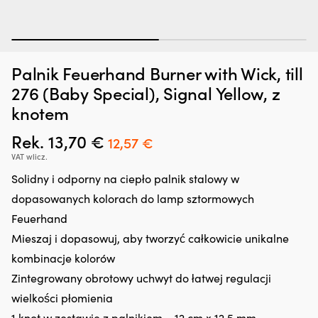
1
2
Dodatek
Pr
Zatrzymywacz kropli oleju Liqui Moly Motor Oil Saver, 300 ml
P
Palnik Feuerhand Burner with Wick, till
do
kt
oleju,
za
W MAGAZYNIE
276 (Baby Special), Signal Yellow, z
25,66
€
który
u
knotem
regeneruje
cz
uszczelnienia
w
Rek.
13,70
€
Pierwotna
Aktualna
12,57
€
gumowe
st
i
i
cena
cena
VAT wlicz.
z
sp
wynosiła:
wynosi:
Solidny i odporny na ciepło palnik stalowy w
tworzyw
że
sztucznych,
si
13,70 €.
12,57 €.
dopasowanych kolorach do lamp sztormowych
ograniczając
el
Feuerhand
drobne
z
wycieki.
je
Mieszaj i dopasowuj, aby tworzyć całkowicie unikalne
Przeciwdziała
g
kombinacje kolorów
rozrzedzaniu
d
oleju
pr
Zintegrowany obrotowy uchwyt do łatwej regulacji
i
M
wielkości płomienia
może
5
zmniejszyć
po
1 knot w zestawie z palnikiem – 12 cm x 12.5 mm