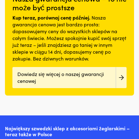
dla
m
idealnie
sytuacji
może być prostsze
12.5
12.5
właścicieli
bl
sprawdzi
Lekki
mm
mm
łodzi
po
się
materiał
Kup teraz, porównaj cenę później.
Pasuje
Pasuje
Nasza
z
tr
na
z
do
do
gwarancja cenowa jest bardzo prosta:
silnikiem
lu
skuterze
pojedynczego
wszystkich
wszystkich
dopasowujemy ceny do wszystkich sklepów na
stacjonarnym
pr
wodnym,
dżerseju
lamp
lamp
lub
C
całym świecie. Możesz spokojnie kupić swój sprzęt
a
–
sztormowych
sztormowych
silnikiem
zy
już teraz – jeśli znajdziesz go taniej w innym
segmentowane
wygodna
Feuerhand
Feuerhand
rufowym,
w
elementy
przez
sklepie w ciągu 14 dni, dopasujemy cenę po
276
276
gdzie
pr
wypornościowe
cały
zakupie. Bez dziwnych warunków.
(Baby
(Baby
drobne
Pr
zapewniają
dzień
Special)
Special)
„pocenie”
m
swobodę
Duży
łatwo
5
Dowiedz się więcej o naszej gwarancji
ruchów.
nadruk
zamienia
po
Neopren
na
cenowej
się
d
dopasowujący
piersi
w
p
się
–
zabrudzenia
i
do
klasyczne
w
3
ciała
logo
komorze
po
szybko
Helly
silnika
d
schnie
Hansen
i
ty
dzięki
100
w
co
systemowi
%
Największy szwedzki sklep z akcesoriami żeglarskimi –
zęzie.
uł
odprowadzania
bawełny
teraz także w Polsce
Ograniczając
zn