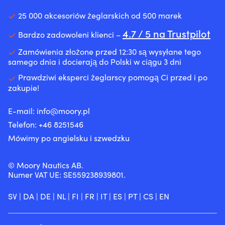
wody,
ekologicznej
kapanie
w
co
25 000 akcesoriów żeglarskich od 500 marek
i
st
ogranicza
plamy,
pr
wychłodzenie.
4.7 / 5 na Trustpilot
Bardzo zadowoleni klienci –
przyczynia
b
|
się
ko
50N
Zamówienia złożone przed 12:30 są wysyłane tego
także
pr
środek
samego dnia i docierają do Polski w ciągu 3 dni
do
us
wypornościowy
mniejszego,
D
dla
Prawdziwi eksperci żeglarscy pomogą Ci przed i po
niepotrzebnego
to
osób
zakupie!
wpływu
le
umiejących
na
ko
pływać
E-mail:
info@moory.pl
środowisko.
n
–
Jak
pr
Telefon:
+46 8251
546
wygodna
pomaga
p
ochrona
Mówimy po angielsku i szwedzku
Twojemu
ko
na
silnikowi
po
osłoniętych
Dodatek
i
akwenach.
© Moory Nautics AB.
działa
p
30%
Numer VAT UE: SE559238939801.
na
tr
Limestone
uszczelnienia,
Pa
Neoprene
SV
|
DA
|
DE
|
NL
|
FI
|
FR
|
IT
|
ES
|
PT
|
CS
|
EN
takie
d
zapewnia
jak
wi
trwałość
np.
mo
i