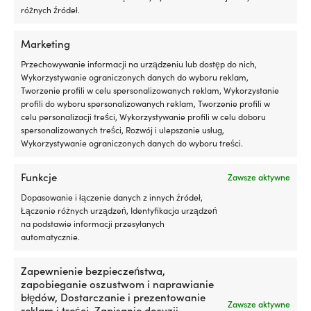
silniku
cz
Knot (12,5 mm x 120 mm)
różnych źródeł.
Działa
z
z
kt
WYMIARY
silnikami
wa
Marketing
benzynowymi
m
Długość: 30 mm. Szerokość: 30 mm. Wysokość: 14 mm.
Przechowywanie informacji na urządzeniu lub dostęp do nich,
i
n
Wykorzystywanie ograniczonych danych do wyboru reklam,
wysokoprężnymi,
po
WAGA NETTO
Tworzenie profili w celu spersonalizowanych reklam, Wykorzystanie
z
g
profili do wyboru spersonalizowanych reklam, Tworzenie profili w
28 g
DPF
st
celu personalizacji treści, Wykorzystywanie profili w celu doboru
lub
sz
spersonalizowanych treści, Rozwój i ulepszanie usług,
bez
Or
Wykorzystywanie ograniczonych danych do wyboru treści.
Testowany
n
z
cz
turbosprężarką
za
Funkcje
Zawsze aktywne
i
2
Dopasowanie i łączenie danych z innych źródeł,
katalizatorem
dl
Łączenie różnych urządzeń, Identyfikacja urządzeń
dla
ła
na podstawie informacji przesyłanych
bezpiecznego
d
Produkty alternatywne
automatycznie.
użytkowania
Po
300
n
ml
ar
Zapewnienie bezpieczeństwa,
wystarcza
2
zapobieganie oszustwom i naprawianie
na
uł
błędów, Dostarczanie i prezentowanie
maksymalnie
mo
Zawsze aktywne
reklam i treści, Zapisanie decyzji