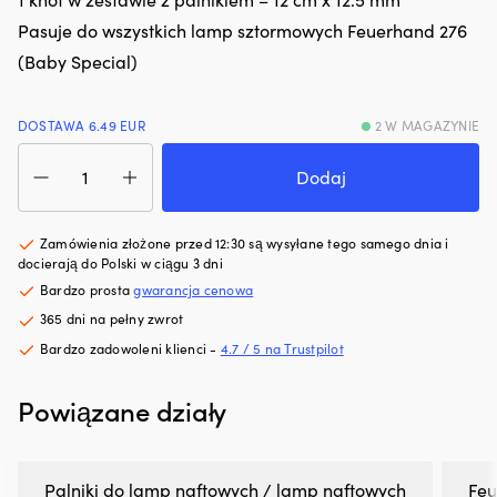
hałas
d
Pasuje do wszystkich lamp sztormowych Feuerhand 276
silnika.
p
Zmniejsza
i
(Baby Special)
zużycie
3
oleju
po
i
d
DOSTAWA 6.49 EUR
2 W MAGAZYNIE
dymienie
ty
ilość
spalin,
dl
Palnik
Dodaj
co
wy
Feuerhand
zapewnia
ko
Burner
czystszy
pr
with
Zamówienia złożone przed 12:30 są wysyłane tego samego dnia i
silnik
i
Wick,
docierają do Polski w ciągu 3 dni
i
pa
till
mniej
d
Bardzo prosta
gwarancja cenowa
276
plam
wi
365 dni na pełny zwrot
(Baby
oleju
ro
Special),
Bardzo zadowoleni klienci -
4.7 / 5 na Trustpilot
na
Z
Signal
pokładzie.
le
Yellow,
|
ko
Powiązane działy
z
Regeneruje
p
knotem
uszczelnienia
m
gumowe
bl
i
p
Palniki do lamp naftowych / lamp naftowych
Fe