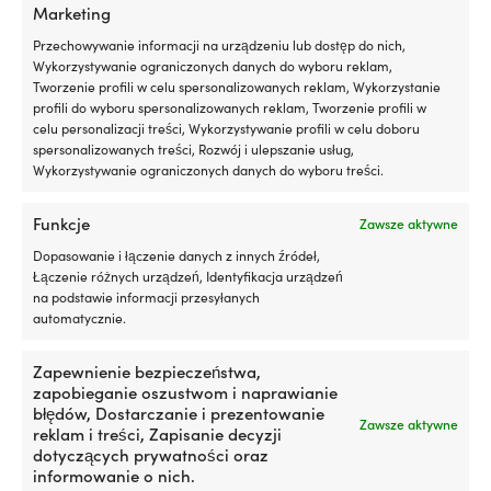
5
Z
Marketing
1000 kg
litrów
Pr
Przechowywanie informacji na urządzeniu lub dostęp do nich,
oleju
M
Wykorzystywanie ograniczonych danych do wyboru reklam,
silnikowego
Ko
Tworzenie profili w celu spersonalizowanych reklam, Wykorzystanie
Efekt
En
profili do wyboru spersonalizowanych reklam, Tworzenie profili w
jest
5
celu personalizacji treści, Wykorzystywanie profili w celu doboru
Inni także kupili
zauważalny
p
spersonalizowanych treści, Rozwój i ulepszanie usług,
po
/
Wykorzystywanie ograniczonych danych do wyboru treści.
około
3
600
tył
-
wy
Funkcje
Zawsze aktywne
800
zu
Dopasowanie i łączenie danych z innych źródeł,
kilometrach
lu
Łączenie różnych urządzeń, Identyfikacja urządzeń
jazdy
us
na podstawie informacji przesyłanych
Liqui
pr
automatycznie.
Moly
w
Motor
st
Oil
i
Zapewnienie bezpieczeństwa,
Saver
od
zapobieganie oszustwom i naprawianie
to
p
Kompaktowa
Torba
błędów, Dostarczanie i prezentowanie
Drabinka ratunkowa łodzi
Torba na maszt / torba na
Zawsze aktywne
dodatek
or
drabinka
na
reklam i treści, Zapisanie decyzji
Robship Safety Boarding
reling Robship Mast Bag
do
cz
ratunkowa
fały
dotyczących prywatności oraz
Ladder Navyline, akryl z
Navyline, akryl z ochroną UV,
oleju,
st
z
na
informowanie o nich.
ochroną UV, 10 stopni,
45 cm x 20 cm x 10 cm,
który
s