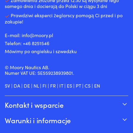
Zamówienia złożone przed 12:30 są wysyłane tego
redukować
-
dodatkowy
drabinka
Zapięcie
samego dnia i docierają do Polski w ciągu 3 dni
hałas
20
punkt
jest
na
silnika,
E
mocowania
Prawdziwi eksperci żeglarscy pomogą Ci przed i po
dostarczana
rzep,
co
Pr
zakupie!
w
które
zapewnia
(2
torbie
domyka
bardziej
-
chronionej
się
E-mail:
info@moory.pl
komfortową
20
przed
nawet
Telefon:
+46 8251
546
pracę.
E
UV,
wtedy,
Jednocześnie
C
wykonanej
gdy
Mówimy po angielsku i szwedzku
zmniejsza
(2
z
torba
zużycie
-),
akrylu
jest
oleju
E
Taśmy
wypchana
© Moory Nautics AB.
przez
C
używane
Zaokrąglone
Numer VAT UE: SE559238939801.
pierścienie
Pr
w
rogi
tłokowe
(2
drabince
zmniejszają
SV
|
DA
|
DE
|
NL
|
FI
|
FR
|
IT
|
ES
|
PT
|
CS
|
EN
i
-
mają
plątanie
prowadnice
20
granicę
i
zaworów
E
wytrzymałości
ryzyko
Kontakt i wsparcie
oraz
C
1000
zahaczania
może
Cl
kg
się
Śledź swoje zamówienie
pomóc
(2
na
lin
Warunki i informacje
zapobiegać
-),
taśmę
Siatka
O Moory
dymieniu
M
–
winylowa
Gwarancja cenowa