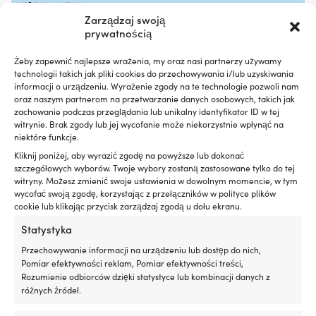
silniku
cz
7350044270628
Działa
z
Zarządzaj swoją
z
kt
prywatnością
LINK DO PRODUCENTA
silnikami
wa
benzynowymi
m
https://support.seldenmast.com/se/products/blocks/plain
Żeby zapewnić najlepsze wrażenia, my oraz nasi partnerzy używamy
i
n
_bearing_blocks/pbb60/__item_406-001-01.html
technologii takich jak pliki cookies do przechowywania i/lub uzyskiwania
wysokoprężnymi,
po
informacji o urządzeniu. Wyrażenie zgody na te technologie pozwoli nam
z
g
oraz naszym partnerom na przetwarzanie danych osobowych, takich jak
GRANICA WYTRZYMAŁOŚCI
DPF
st
zachowanie podczas przeglądania lub unikalny identyfikator ID w tej
2000 kg
lub
sz
witrynie. Brak zgody lub jej wycofanie może niekorzystnie wpłynąć na
bez
Or
niektóre funkcje.
Testowany
n
Kliknij poniżej, aby wyrazić zgodę na powyższe lub dokonać
PUNKT MOCOWANIA
z
cz
szczegółowych wyborów. Twoje wybory zostaną zastosowane tylko do tej
Obrotowy
turbosprężarką
za
witryny. Możesz zmienić swoje ustawienia w dowolnym momencie, w tym
i
2
wycofać swoją zgodę, korzystając z przełączników w polityce plików
katalizatorem
dl
cookie lub klikając przycisk zarządzaj zgodą u dołu ekranu.
ZAWIERA SZEKLĘ
dla
ła
Tak – prosty szekla (Pin: Ø6 mm)
bezpiecznego
Statystyka
d
użytkowania
Po
Przechowywanie informacji na urządzeniu lub dostęp do nich,
300
n
PASUJE DO LIN
Pomiar efektywności reklam, Pomiar efektywności treści,
ml
ar
Ø10 mm,Ø11 mm,Ø12 mm,Ø13 mm,Ø14 mm
Rozumienie odbiorców dzięki statystyce lub kombinacji danych z
wystarcza
2
różnych źródeł.
na
uł
maksymalnie
mo
BEZPIECZNE OBCIĄŻENIE ROBOCZE