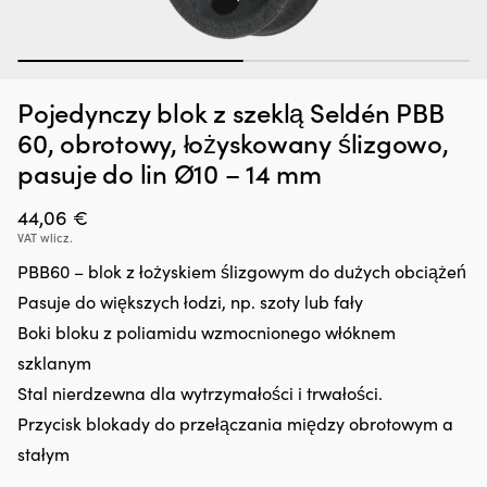
1
2
Dodatek
Pr
Zatrzymywacz kropli oleju Liqui Moly Motor Oil Saver, 300 ml
P
Pojedynczy blok z szeklą Seldén PBB
do
kt
oleju,
za
W MAGAZYNIE
60, obrotowy, łożyskowany ślizgowo,
25,66
€
który
u
pasuje do lin Ø10 – 14 mm
regeneruje
cz
uszczelnienia
w
gumowe
44,06
€
st
i
i
VAT wlicz.
z
sp
PBB60 – blok z łożyskiem ślizgowym do dużych obciążeń
tworzyw
że
sztucznych,
si
Pasuje do większych łodzi, np. szoty lub fały
ograniczając
el
Boki bloku z poliamidu wzmocnionego włóknem
drobne
z
wycieki.
je
szklanym
Przeciwdziała
g
Stal nierdzewna dla wytrzymałości i trwałości.
rozrzedzaniu
d
oleju
pr
Przycisk blokady do przełączania między obrotowym a
i
M
stałym
może
5
zmniejszyć
po