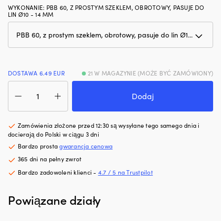
hałas
d
WYKONANIE
:
PBB 60, Z PROSTYM SZEKLEM, OBROTOWY, PASUJE DO
LIN Ø10 - 14 MM
silnika.
p
Zmniejsza
i
zużycie
3
oleju
po
i
d
dymienie
ty
spalin,
dl
DOSTAWA 6.49 EUR
21 W MAGAZYNIE (MOŻE BYĆ ZAMÓWIONY)
co
wy
ilość
zapewnia
ko
Pojedynczy
Dodaj
czystszy
pr
blok
silnik
i
z
i
pa
szeklą
Zamówienia złożone przed 12:30 są wysyłane tego samego dnia i
mniej
d
Seldén
docierają do Polski w ciągu 3 dni
plam
wi
PBB
Bardzo prosta
gwarancja cenowa
oleju
ro
60,
na
Z
365 dni na pełny zwrot
obrotowy,
pokładzie.
le
łożyskowany
Bardzo zadowoleni klienci -
4.7 / 5 na Trustpilot
|
ko
ślizgowo,
Regeneruje
p
pasuje
uszczelnienia
m
Powiązane działy
do
gumowe
bl
lin
i
p
Ø10