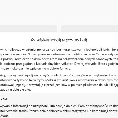
Zarządzaj swoją prywatnością
wnić najlepsze wrażenia, my oraz nasi partnerzy używamy technologii takich jak p
o przechowywania i/lub uzyskiwania informacji o urządzeniu. Wyrażenie zgody na
ie pozwoli nam oraz naszym partnerom na przetwarzanie danych osobowych, taki
 podczas przeglądania lub unikalny identyfikator ID w tej witrynie. Brak zgody lu
 może niekorzystnie wpłynąć na niektóre funkcje.
oniżej, aby wyrazić zgodę na powyższe lub dokonać szczegółowych wyborów. Twoje
astosowane tylko do tej witryny. Możesz zmienić swoje ustawienia w dowolnym m
fać swoją zgodę, korzystając z przełączników w polityce plików cookie lub klikają
 zgodą u dołu ekranu.
tyka
wywanie informacji na urządzeniu lub dostęp do nich, Pomiar efektywności rekla
Kanapa
fektywności treści, Rozumienie odbiorców dzięki statystyce lub kombinacji danyc
zeniowa Victron Busbar, 20 x M6,
Kanapa holowana JOBE Binar 2P, 
owa
holowana
źródeł.
wą
183 x 70 cm, niebieski/zielony