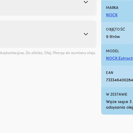
MARKA
NOCK
OBJĘTOŚĆ
9 litrów
MODEL
eksploatacyjne
,
Do silnika
,
Olej
,
Pompy do wymiany oleju
NOCK Extract
EAN
73334640028
W ZESTAWIE
Węże ssące 3 
odsysania ole