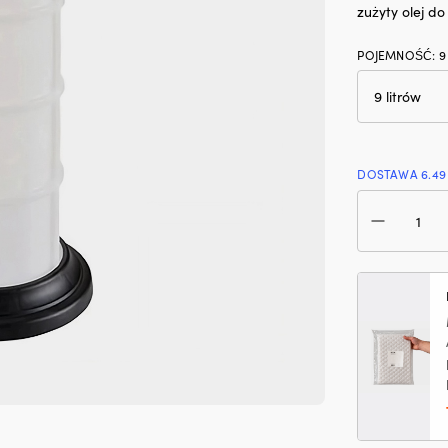
zużyty olej d
POJEMNOŚĆ
:
9
DOSTAWA 6.49
iloś
Po
do
wym
olej
/
ods
olej
siln
NO
Extr
uniw
9
litr