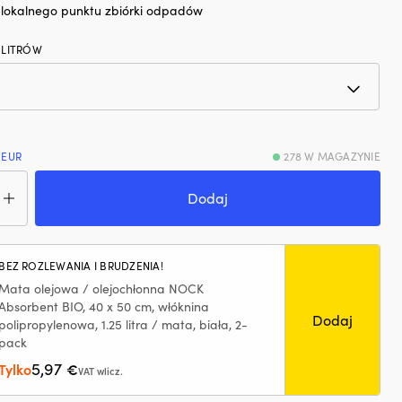
o lokalnego punktu zbiórki odpadów
 LITRÓW
 EUR
278 W MAGAZYNIE
ć
mpa
Dodaj
iany
u
BEZ ROZLEWANIA I BRUDZENIA!
ysacz
Mata olejowa / olejochłonna NOCK
u
Absorbent BIO, 40 x 50 cm, włóknina
ikowego
Dodaj
polipropylenowa, 1.25 litra / mata, biała, 2-
CK
pack
actor,
ersalna,
5,97
Tylko
€
VAT wlicz.
ów