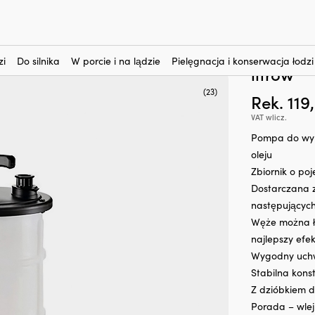
nteresują?
ju
-
Ręczne
-
Pompa do wymiany oleju / odsysacz oleju silnikowego N
Pompa d
silnikow
zi
Do silnika
W porcie i na lądzie
Pielęgnacja i konserwacja łodzi
litrów
(23)
Rek.
119
VAT wlicz.
Pompa do wym
oleju
Zbiornik o poj
Dostarczana z
następujących
Węże można łą
najlepszy efe
Wygodny uchwy
Stabilna konst
Z dzióbkiem d
Porada – wlej