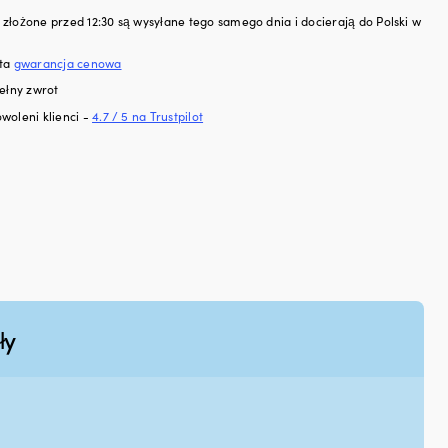
złożone przed 12:30 są wysyłane tego samego dnia i docierają do Polski w
sta
gwarancja cenowa
ełny zwrot
woleni klienci -
4.7 / 5 na Trustpilot
ły