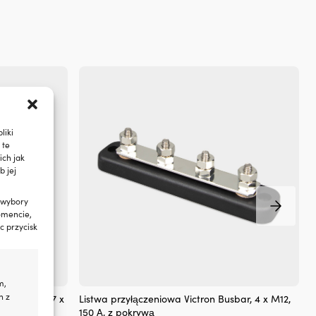
pol
60
z
ma
za
pr
UV
wyt
wil
sło
liki
i
 te
int
ch jak
uży
b jej
|
6
poz
 wybory
omencie,
sie
c przycisk
uła
zna
od
kąt
na
m,
Listwa
pok
h z
2 osoby, 247 x
Listwa przyłączeniowa Victron Busbar, 4 x M12,
P
przyłączeniowa
Sk
150 A, z pokrywą
2