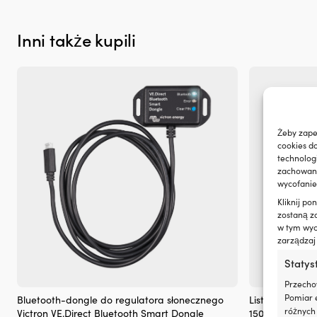
zużycie
oleju
i
Inni także kupili
dymienie
spalin,
co
zapewnia
czystszy
silnik
i
Żeby zape
mniej
cookies d
plam
technolog
oleju
zachowanie
na
wycofanie
pokładzie.
|
Kliknij p
Regeneruje
zostaną z
w tym wyco
uszczelnienia
zarządzaj
gumowe
i
Statys
z
tworzyw
Przecho
Dongle
Listwa
sztucznych,
Pomiar e
Bluetooth-dongle do regulatora słonecznego
Listwa przyłąc
Bluetooth
przyłączeni
ograniczając
różnych 
Victron VE.Direct Bluetooth Smart Dongle
150 A, z pokry