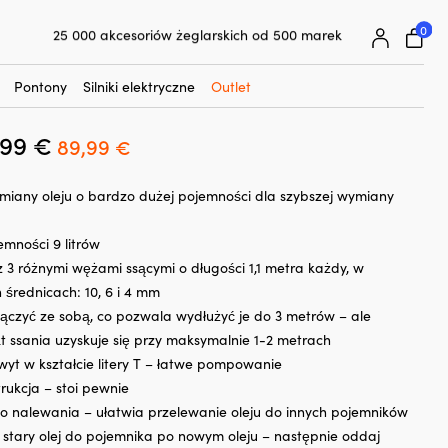
☓
OCK Extractor, uniwersalna, 9 litrów
0
25 000 akcesoriów żeglarskich od 500 marek
o wymiany oleju / odsysacz oleju
Superłatwa gwarancja ceny
ego NOCK Extractor, uniwersalna, 9
Superzadowoleni klienci – 4,7/5 na Trustpilot
Pontony
Silniki elektryczne
Outlet
,99
€
Pierwotna
Aktualna
89,99
€
cena
cena
iany oleju o bardzo dużej pojemności dla szybszej wymiany
wynosiła:
wynosi:
119,99 €.
89,99 €.
emności 9 litrów
 3 różnymi wężami ssącymi o długości 1,1 metra każdy, w
 średnicach: 10, 6 i 4 mm
czyć ze sobą, co pozwala wydłużyć je do 3 metrów – ale
kt ssania uzyskuje się przy maksymalnie 1-2 metrach
t w kształcie litery T – łatwe pompowanie
rukcja – stoi pewnie
o nalewania – ułatwia przelewanie oleju do innych pojemników
 stary olej do pojemnika po nowym oleju – następnie oddaj