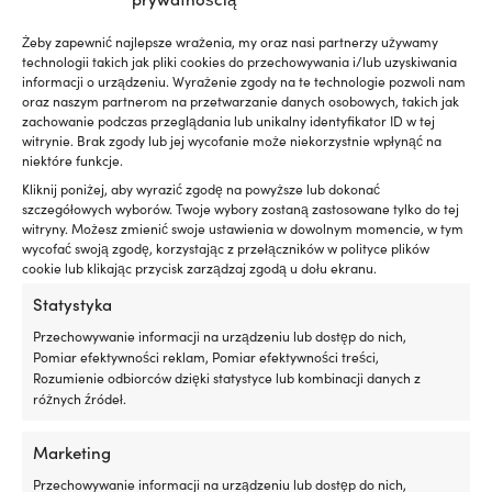
silniku
m
NAZWA KOLORU PRODUCENTA
Działa
|
z
Żeby zapewnić najlepsze wrażenia, my oraz nasi partnerzy używamy
Black
technologii takich jak pliki cookies do przechowywania i/lub uzyskiwania
silnikami
informacji o urządzeniu. Wyrażenie zgody na te technologie pozwoli nam
benzynowymi
PASUJE DO UŻYTKOWNIKA
oraz naszym partnerom na przetwarzanie danych osobowych, takich jak
i
zachowanie podczas przeglądania lub unikalny identyfikator ID w tej
Damska
,
Mężczyzna
wysokoprężnymi,
witrynie. Brak zgody lub jej wycofanie może niekorzystnie wpłynąć na
z
niektóre funkcje.
DPF
KOLOR ODZIEŻY ŻEGLARSKIEJ
lub
Kliknij poniżej, aby wyrazić zgodę na powyższe lub dokonać
Czarny
bez
szczegółowych wyborów. Twoje wybory zostaną zastosowane tylko do tej
witryny. Możesz zmienić swoje ustawienia w dowolnym momencie, w tym
Testowany
wycofać swoją zgodę, korzystając z przełączników w polityce plików
z
SERIA
cookie lub klikając przycisk zarządzaj zgodą u dołu ekranu.
turbosprężarką
Musto Performance
i
Statystyka
katalizatorem
dla
Przechowywanie informacji na urządzeniu lub dostęp do nich,
MODEL
bezpiecznego
Pomiar efektywności reklam, Pomiar efektywności treści,
Musto Performance Glove
użytkowania
Rozumienie odbiorców dzięki statystyce lub kombinacji danych z
300
różnych źródeł.
ml
LINK DO PRODUCENTA
wystarcza
https://www.musto.com/en_se/perf-winter-glove-20-
Marketing
na
86082?color=270&ct=autosuggest_top_product
maksymalnie
Przechowywanie informacji na urządzeniu lub dostęp do nich,