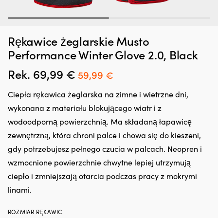
1
2
Rękawice żeglarskie Musto
Dodatek
G
Zatrzymywacz kropli oleju Liqui Moly Motor Oil Saver, 300 ml
O
do
oc
Performance Winter Glove 2.0, Black
o
oleju,
n
W MAGAZYNIE
25,66
€
który
śr
Rek.
69,99
€
Pierwotna
Aktualna
59,99
€
regeneruje
rz
cena
cena
uszczelnienia
z
Ciepła rękawica żeglarska na zimne i wietrzne dni,
gumowe
in
wynosiła:
wynosi:
i
fu
wykonana z materiału blokującego wiatr i z
69,99 €.
59,99 €.
z
kt
wodoodporną powierzchnią. Ma składaną łapawicę
tworzyw
ch
sztucznych,
z
zewnętrzną, która chroni palce i chowa się do kieszeni,
ograniczając
lu
gdy potrzebujesz pełnego czucia w palcach. Neopren i
drobne
ża
wycieki.
ja
wzmocnione powierzchnie chwytne lepiej utrzymują
Przeciwdziała
i
ciepło i zmniejszają otarcia podczas pracy z mokrymi
rozrzedzaniu
li
oleju
p
linami.
i
ro
może
i
ROZMIAR RĘKAWIC
zmniejszyć
us