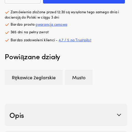
z
z
Musto
tworzyw
pr
Performance
Zamówienia złożone przed 12:30 są wysyłane tego samego dnia i
sztucznych,
si
Winter
docierają do Polski w ciągu 3 dni
ograniczając
oc
Glove
drobne
w
Bardzo prosta
gwarancja cenowa
2.0,
wycieki
gó
365 dni na pełny zwrot
Black
Przeciwdziała
i
Bardzo zadowoleni klienci -
4.7 / 5 na Trustpilot
rozrzedzaniu
w
oleju
dó
i
n
Powiązane działy
pomaga
śr
utrzymać
rz
jego
Z
lepkość
p
Rękawice żeglarskie
Musto
Zmniejsza
z
zużycie
S
oleju
Ma
przez
ak
pierścienie
i
tłokowe
w
Opis
i
z
prowadnice
n
zaworów
–
Tłumi
tr