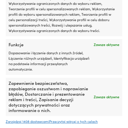
5
Wykorzystywanie ograniczonych danych do wyboru reklam,
litrów
Tworzenie profili w celu spersonalizowanych reklam, Wykorzystanie
oleju
profili do wyboru spersonalizowanych reklam, Tworzenie profili w
silnikowego
celu personalizacji treści, Wykorzystywanie profili w celu doboru
Inni także kupili
Efekt
spersonalizowanych treści, Rozwój i ulepszanie usług,
jest
Wykorzystywanie ograniczonych danych do wyboru treści.
zauważalny
po
Funkcje
Zawsze aktywne
około
600
Dopasowanie i łączenie danych z innych źródeł,
-
Łączenie różnych urządzeń, Identyfikacja urządzeń
800
na podstawie informacji przesyłanych
kilometrach
automatycznie.
jazdy
Liqui
Zapewnienie bezpieczeństwa,
Moly
zapobieganie oszustwom i naprawianie
Motor
błędów, Dostarczanie i prezentowanie
Oil
Spodnie
Rękawica
Zawsze aktywne
Spodnie żeglarskie Musto
Rękawice żeglarskie Musto
reklam i treści, Zapisanie decyzji
Saver
żeglarskie
żeglarska
BR2 Offshore 2.0, True Navy,
Dipped Grip Glove X3,
dotyczących prywatności oraz
to
z
z
męskie
Sulphur Spring/Black
informowanie o nich.
dodatek
szelkami,
długimi
do
wodoodporne
palcami
W MAGAZYNIE
W MAGAZYNIE
Det
Det
Det
Det
Zarządzaj 1408 dostawcami
Przeczytaj więcej o tych celach
oleju,
319,99
€
22,90
€
i
w
249,99
€
19,40
€
ursprungliga
nuvarande
ursprungliga
nuvara
który