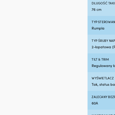
DŁUGOŚĆ TAKI
76 cm
TYP STEROWAN
Rumpla
TYP ŚRUBY NA
2-łopatowa (
TILT & TRIM
Regulowany k
WYŚWIETLACZ
Tak, status ba
ZALECANY BEZP
60A