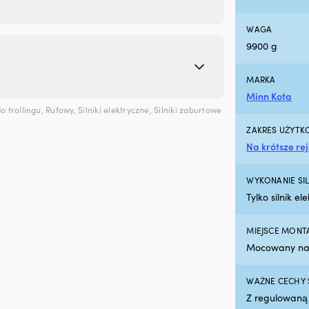
WAGA
9900 g
MARKA
Minn Kota
do trollingu
,
Rufowy
,
Silniki elektryczne
,
Silniki zaburtowe
ZAKRES UŻYTK
Na krótsze r
WYKONANIE SI
Tylko silnik el
MIEJSCE MONTA
Mocowany na 
WAŻNE CECHY 
Z regulowaną