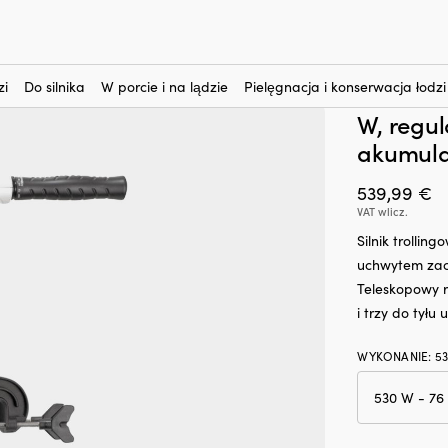
nteresują?
ktryczny do łodzi (silnik do trollingu) Minn Kota Riptide Endura C2 4
Silnik el
zi
Do silnika
W porcie i na lądzie
Pielęgnacja i konserwacja łodzi
Minn Kot
W, regu
akumula
539,99
€
VAT wlicz.
Silnik trolli
uchwytem zac
Teleskopowy 
i trzy do tyłu
WYKONANIE
:
5