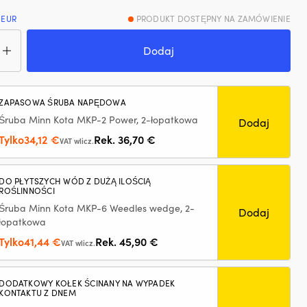
 EUR
PRODUKT DOSTĘPNY NA ZAMÓWIENIE
ć
ik
Dodaj
tryczny
i
ik
ZAPASOWA ŚRUBA NAPĘDOWA
Śruba Minn Kota MKP-2 Power, 2-łopatkowa
Dodaj
lingu)
Pierwotna
Aktualna
Tylko
34,12
€
Rek.
36,70
€
n
VAT wlicz.
a
cena
cena
ide
wynosiła:
wynosi:
ura
DO PŁYTSZYCH WÓD Z DUŻĄ ILOŚCIĄ
36,70 €.
34,12 €.
ROŚLINNOŚCI
Śruba Minn Kota MKP-6 Weedles wedge, 2-
Dodaj
łopatkowa
Pierwotna
Aktualna
Tylko
41,44
€
Rek.
45,90
€
VAT wlicz.
cena
cena
wynosiła:
wynosi:
ulowana
DODATKOWY KOŁEK ŚCINANY NA WYPADEK
45,90 €.
41,44 €.
KONTAKTU Z DNEM
gość