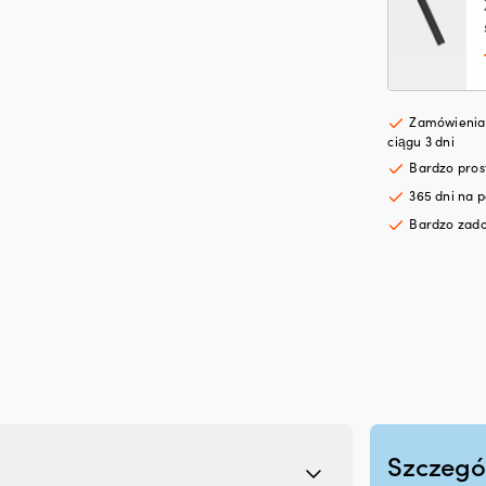
kol
76
cm,
bez
aku
Zamówienia 
ciągu 3 dni
Bardzo pro
365 dni na p
Bardzo zado
Szczegó