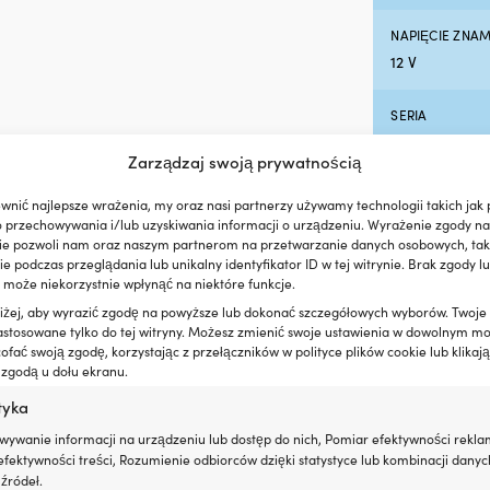
NAPIĘCIE ZNA
12 V
SERIA
Minn Kota Rip
Zarządzaj swoją prywatnością
MODEL
wnić najlepsze wrażenia, my oraz nasi partnerzy używamy technologii takich jak p
Minn Kota Rip
o przechowywania i/lub uzyskiwania informacji o urządzeniu. Wyrażenie zgody na
ie pozwoli nam oraz naszym partnerom na przetwarzanie danych osobowych, taki
 podczas przeglądania lub unikalny identyfikator ID w tej witrynie. Brak zgody lu
MOC SILNIKA (
 może niekorzystnie wpłynąć na niektóre funkcje.
501 – 1000 W
oniżej, aby wyrazić zgodę na powyższe lub dokonać szczegółowych wyborów. Twoje
astosowane tylko do tej witryny. Możesz zmienić swoje ustawienia w dowolnym m
fać swoją zgodę, korzystając z przełączników w polityce plików cookie lub klikają
PASUJE DO RO
 zgodą u dołu ekranu.
Woda słodka
tyka
EAN
wywanie informacji na urządzeniu lub dostęp do nich, Pomiar efektywności rekla
fektywności treści, Rozumienie odbiorców dzięki statystyce lub kombinacji danyc
02940204085
źródeł.