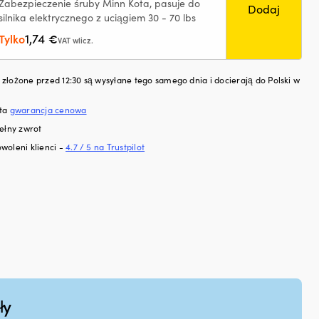
umny
Zabezpieczenie śruby Minn Kota, pasuje do
Dodaj
silnika elektrycznego z uciągiem 30 - 70 lbs
1,74
Tylko
€
VAT wlicz.
mulatora
złożone przed 12:30 są wysyłane tego samego dnia i docierają do Polski w
sta
gwarancja cenowa
ełny zwrot
woleni klienci -
4.7 / 5 na Trustpilot
ły