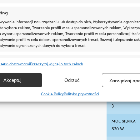
W ZESTAWIE BA
ting
Nie
wywanie informacji na urządzeniu lub dostęp do nich, Wykorzystywanie ogranicz
do wyboru reklam, Tworzenie profili w celu spersonalizowanych reklam, Wykorzys
BIEGI DO PRZ
do wyboru spersonalizowanych reklam, Tworzenie profili w celu personalizacji treśc
5
tywanie profili w celu doboru spersonalizowanych treści, Rozwój i ulepszanie usł
stywanie ograniczonych danych do wyboru treści.
Z WYŁĄCZNIKI
Nie
e
Zawsze 
 1408 dostawcami
Przeczytaj więcej o tych celach
anie i łączenie danych z innych źródeł, Łączenie różnych urządzeń,
W ZESTAWIE
kacja urządzeń na podstawie informacji przesyłanych automatycznie.
Zarządzaj op
Akceptuj
Odrzuć
Tylko silnik el
ienie bezpieczeństwa, zapobieganie oszustwom i
Cookie Policy
Polityka prywatności
ianie błędów, Dostarczanie i prezentowanie reklam i
TRYBY PRĘDKO
Zawsze 
, Zapisanie decyzji dotyczących prywatności oraz
3
owanie o nich.
MOC SILNIKA
530 W