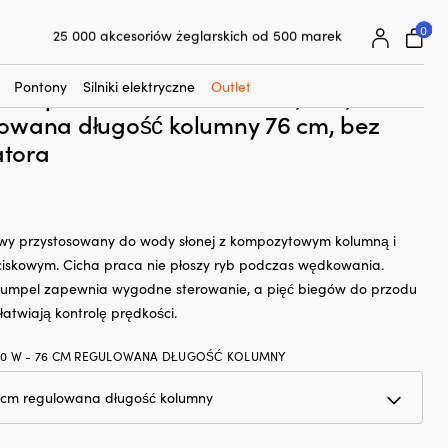
☓
0 30″, 12 V, 530 W, regulowana długość kolumny 76 cm, bez
0
25 000 akcesoriów żeglarskich od 500 marek
Superłatwa gwarancja ceny
ektryczny do łodzi (silnik do trollingu)
Superzadowoleni klienci – 4,7/5 na Trustpilot
Pontony
Silniki elektryczne
Outlet
a Riptide Endura C2 40 30″, 12 V, 530
lowana długość kolumny 76 cm, bez
tora
ngowy przystosowany do wody słonej z kompozytowym kolumną i
iskowym. Cicha praca nie płoszy ryb podczas wędkowania.
rumpel zapewnia wygodne sterowanie, a pięć biegów do przodu
 ułatwiają kontrolę prędkości.
30 W - 76 CM REGULOWANA DŁUGOŚĆ KOLUMNY