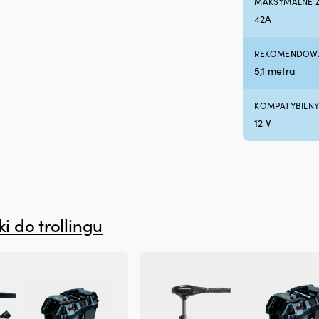
MAKSYMALNE Z
42A
REKOMENDOWA
5,1 metra
KOMPATYBILN
12 V
iki do trollingu