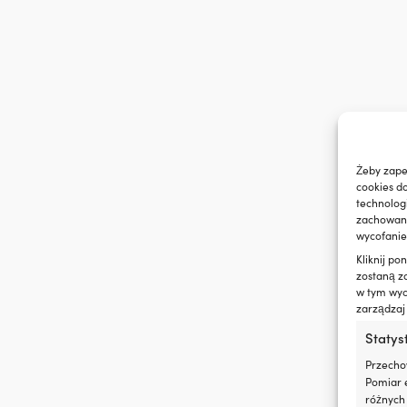
zużycie
oleju
i
dymienie
spalin,
co
zapewnia
czystszy
silnik
i
Żeby zape
mniej
cookies d
plam
technolog
oleju
zachowanie
na
wycofanie
pokładzie.
|
Kliknij p
Regeneruje
zostaną z
w tym wyco
uszczelnienia
zarządzaj
gumowe
i
Statys
z
tworzyw
Przecho
sztucznych,
Pomiar e
ograniczając
różnych 