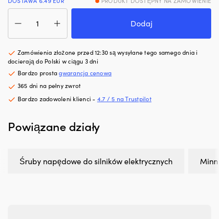
DOSTAWA 6.49 EUR
PRODUKT DOSTĘPNY NA ZAMÓWIENIE
hałas
p
ilość
silnika.
sz
Śruba
Dodaj
Zmniejsza
Wy
Minn
zużycie
po
Kota
oleju
6
MKP-
Zamówienia złożone przed 12:30 są wysyłane tego samego dnia i
i
z
6
docierają do Polski w ciągu 3 dni
dymienie
ma
Weedles
spalin,
z
Bardzo prosta
gwarancja cenowa
wedge,
co
p
365 dni na pełny zwrot
2-
zapewnia
U
łopatkowa
Bardzo zadowoleni klienci -
4.7 / 5 na Trustpilot
czystszy
wy
silnik
wi
i
sł
Powiązane działy
mniej
i
plam
in
oleju
uż
na
|
Śruby napędowe do silników elektrycznych
Minn
pokładzie.
6
|
po
Regeneruje
si
uszczelnienia
uł
gumowe
zn
i
o