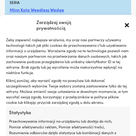
SERIA
hałas
W
silnika,
ma
Minn Kota Weedless Wedge
zapewniając
z
płynniejszą
oc
Zarządzaj swoją
EAN
pracę
U
prywatnością
029402781256
na
s
pokładzie
si
Żeby zapewnić najlepsze wrażenia, my oraz nasi partnerzy używamy
Zapobiega
w
technologii takich jak pliki cookies do przechowywania i/lub uzyskiwania
LINK DO PRODUCENTA
plamom
że
informacji o urządzeniu. Wyrażenie zgody na te technologie pozwoli nam
https://minnkotamotors.johnsonoutdoors.com/accessories
oleju
i
oraz naszym partnerom na przetwarzanie danych osobowych, takich jak
/trolling-motor/prop-weedless-wedge-mkp-6
i
p
zachowanie podczas przeglądania lub unikalny identyfikator ID w tej
ogranicza
sł
witrynie. Brak zgody lub jej wycofanie może niekorzystnie wpłynąć na
niektóre funkcje.
niepotrzebny
dn
TYP ŚRUBY NAPĘDOWEJ
wpływ
Wy
Kliknij poniżej, aby wyrazić zgodę na powyższe lub dokonać
2-łopatowa
na
m
szczegółowych wyborów. Twoje wybory zostaną zastosowane tylko do tej
środowisko
lż
witryny. Możesz zmienić swoje ustawienia w dowolnym momencie, w tym
Redukuje
m
wycofać swoją zgodę, korzystając z przełączników w polityce plików
W ZESTAWIE
dymienie
k
cookie lub klikając przycisk zarządzaj zgodą u dołu ekranu.
Kołek podporowy, nakrętka i podkładka.
spalin
de
Statystyka
przy
i
zużyciu
po
INNE
Przechowywanie informacji na urządzeniu lub dostęp do nich,
oleju
Kr
Pasuje do średnicy 3 – 1/4". Do użycia z trzpieniem śruby
Pomiar efektywności reklam, Pomiar efektywności treści,
w
sk
1.06". Gwint nakrętki: 5/16" – 24.
Rozumienie odbiorców dzięki statystyce lub kombinacji danych z