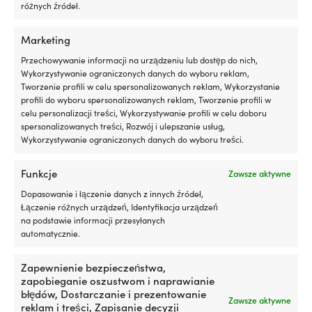
silniku
N
różnych źródeł.
Działa
za
z
w
Marketing
silnikami
d
benzynowymi
mi
Przechowywanie informacji na urządzeniu lub dostęp do nich,
i
d
Wykorzystywanie ograniczonych danych do wyboru reklam,
wysokoprężnymi,
si
Tworzenie profili w celu spersonalizowanych reklam, Wykorzystanie
z
w
profili do wyboru spersonalizowanych reklam, Tworzenie profili w
DPF
ło
celu personalizacji treści, Wykorzystywanie profili w celu doboru
Produkty alternatywne
lub
n
spersonalizowanych treści, Rozwój i ulepszanie usług,
bez
sk
Wykorzystywanie ograniczonych danych do wyboru treści.
Testowany
lu
z
n
Funkcje
turbosprężarką
pl
Zawsze aktywne
i
6
Dopasowanie i łączenie danych z innych źródeł,
katalizatorem
po
Łączenie różnych urządzeń, Identyfikacja urządzeń
dla
si
na podstawie informacji przesyłanych
bezpiecznego
p
automatycznie.
użytkowania
si
300
pr
ml
p
Zapewnienie bezpieczeństwa,
wystarcza
pr
zapobieganie oszustwom i naprawianie
2-
2-
na
n
błędów, Dostarczanie i prezentowanie
Śruba Minn Kota MKP-24
Śruba napędowa Minn
Zawsze aktywne
łopatkowa
łopatkowa
maksymalnie
k
reklam i treści, Zapisanie decyzji
Weedless wedge 2, 2-
Kota MKP-7 Weedless