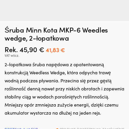
Dodatek
Kr
Zatrzymywacz kropli oleju Liqui Moly Motor Oil Saver, 300 ml
K
Śruba Minn Kota MKP-6 Weedles
do
sk
p
oleju,
z
W MAGAZYNIE
wedge, 2-łopatkowa
25,66
€
który
6
regeneruje
po
Rek.
45,90
€
Pierwotna
Aktualna
41,83
€
uszczelnienia
si
cena
cena
VAT wlicz.
gumowe
dl
i
o
wynosiła:
wynosi:
2-łopatkowa śruba napędowa z opatentowaną
z
ką
45,90 €.
41,83 €.
konstrukcją Weedless Wedge, która odpycha trawę
tworzyw
n
sztucznych,
po
wodną podczas pływania. Przecina się przez gęstą
ograniczając
Sk
roślinność denną nawet przy niskich obrotach i zapewnia
drobne
si
wycieki.
ca
stabilny ciąg w wodach porośniętych roślinnością.
Przeciwdziała
n
Mniejszy opór zmniejsza zużycie energii, dzięki czemu
rozrzedzaniu
pł
oleju
i
akumulator wystarcza na dłużej na jeden rejs.
i
za
może
m
zmniejszyć
mi